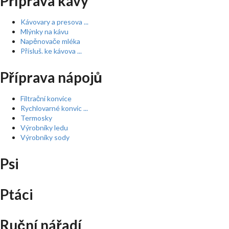
Příprava kávy
Kávovary a presova ...
Mlýnky na kávu
Napěnovače mléka
Přísluš. ke kávova ...
Příprava nápojů
Filtrační konvice
Rychlovarné konvic ...
Termosky
Výrobníky ledu
Výrobníky sody
Psi
Ptáci
Ruční nářadí