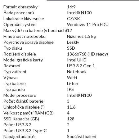
Formát obrazovky
16:9
Řada procesorů
Intel® N100
Lokalizace klávesnice
CZ/SK
Operační systém
Windows 11 Pro EDU
Max.výdrž na baterie (v hodinách)
12
Hmotnost notebooku
Nižší než 1.5 kg
Povrchová úprava displeje
Lesklý
Typ disku
SSD
Rozlišení displeje
1366x768 (HD ready)
Model grafické karty
Intel UHD
Rozhraní
USB 3.2 Gen 1
Typ zařízení
Notebook
Výbava
Wi-Fi
Typ baterie
Li-Ion
Typ panelu
IPS
Model procesoru
Intel® N100
Počet článků baterie
3
Úhlopříčka displeje (")
11.6
Velikost paměti RAM (GB)
4
SSD Kapacita (GB)
128
Počet USB 3.2
2
Počet USB 3.2 Type-C
1
Napájecí adaptér
Součástí balení