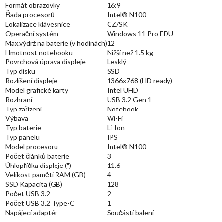
Formát obrazovky
16:9
Řada procesorů
Intel® N100
Lokalizace klávesnice
CZ/SK
Operační systém
Windows 11 Pro EDU
Max.výdrž na baterie (v hodinách)
12
Hmotnost notebooku
Nižší než 1.5 kg
Povrchová úprava displeje
Lesklý
Typ disku
SSD
Rozlišení displeje
1366x768 (HD ready)
Model grafické karty
Intel UHD
Rozhraní
USB 3.2 Gen 1
Typ zařízení
Notebook
Výbava
Wi-Fi
Typ baterie
Li-Ion
Typ panelu
IPS
Model procesoru
Intel® N100
Počet článků baterie
3
Úhlopříčka displeje (")
11.6
Velikost paměti RAM (GB)
4
SSD Kapacita (GB)
128
Počet USB 3.2
2
Počet USB 3.2 Type-C
1
Napájecí adaptér
Součástí balení