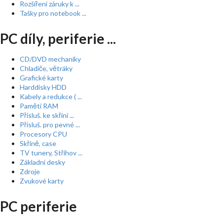
Rozšíření záruky k ...
Tašky pro notebook ...
PC díly, periferie ...
CD/DVD mechaniky
Chladiče, větráky
Grafické karty
Harddisky HDD
Kabely a redukce ( ...
Paměti RAM
Přísluš. ke skříní ...
Přísluš. pro pevné ...
Procesory CPU
Skříně, case
TV tunery, Střihov ...
Základní desky
Zdroje
Zvukové karty
PC periferie