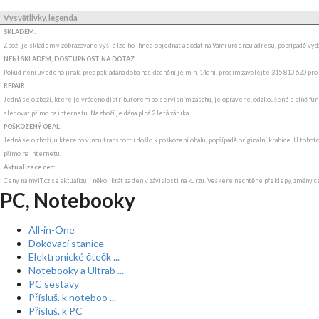
Vysvětlivky, legenda
SKLADEM:
Zboží je skladem v zobrazované výši a lze ho ihned objednat a dodat na Vámi určenou adresu, popřípadě v
NENÍ SKLADEM, DOSTUPNOST NA DOTAZ
:
Pokud není uvedeno jinak, předpokládaná doba naskladnění je min. 14dní, prosím zavolejte 315 810 620 pro
REPAIR:
Jedná se o zboží, které je vráceno distributorem po servisním zásahu, je opravené, odzkoušené a plně funk
sledovat přímo na internetu. Na zboží je dána plná 2 letá záruka.
POŠKOZENÝ OBAL:
Jedná se o zboží, u kterého vinou transportu došlo k poškození obalu, popřípadě originální krabice. U tohot
přímo na internetu.
Aktualizace cen:
Ceny na myIT.cz se aktualizují několikrát za den v závislosti na kurzu. Veškeré nechtěné překlepy, změny c
PC, Notebooky
All-in-One
Dokovací stanice
Elektronické čtečk ...
Notebooky a Ultrab ...
PC sestavy
Přísluš. k noteboo ...
Přísluš. k PC