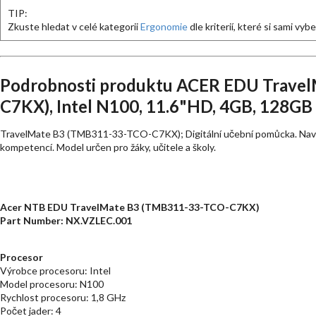
TIP:
Zkuste hledat v celé kategorii
Ergonomie
dle kriterií, které si sami vyb
Podrobnosti produktu ACER EDU Trave
C7KX), Intel N100, 11.6"HD, 4GB, 128GB 
TravelMate B3 (TMB311-33-TCO-C7KX); Digitální učební pomůcka. Navrže
kompetencí. Model určen pro žáky, učitele a školy.
Acer NTB EDU TravelMate B3 (TMB311-33-TCO-C7KX)
Part Number: NX.VZLEC.001
Procesor
Výrobce procesoru: Intel
Model procesoru: N100
Rychlost procesoru: 1,8 GHz
Počet jader: 4