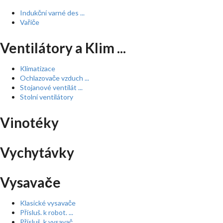
Indukční varné des ...
Vařiče
Ventilátory a Klim ...
Klimatizace
Ochlazovače vzduch ...
Stojanové ventilát ...
Stolní ventilátory
Vinotéky
Vychytávky
Vysavače
Klasické vysavače
Přísluš. k robot. ...
Přísluš. k vysavač ...