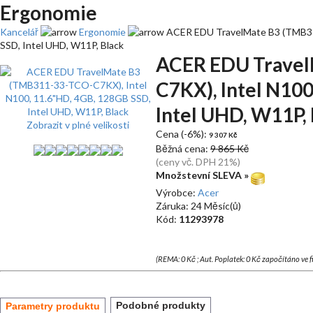
Ergonomie
Kancelář
Ergonomie
ACER EDU TravelMate B3 (TMB31
SSD, Intel UHD, W11P, Black
ACER EDU Travel
C7KX), Intel N100
Intel UHD, W11P,
Zobrazit v plné velikosti
Cena (-6%):
9 307 Kč
Běžná cena:
9 865 Kč
(ceny vč. DPH 21%)
Množstevní SLEVA »
Výrobce:
Acer
Záruka: 24 Měsíc(ů)
Kód:
11293978
(REMA: 0 Kč ; Aut. Poplatek: 0 Kč započítáno ve 
Podobné produkty
Parametry produktu