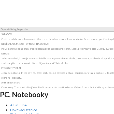
Vysvětlivky, legenda
SKLADEM:
Zboží je skladem v zobrazované výši a lze ho ihned objednat a dodat na Vámi určenou adresu, popřípadě v
NENÍ SKLADEM, DOSTUPNOST NA DOTAZ
:
Pokud není uvedeno jinak, předpokládaná doba naskladnění je min. 14dní, prosím zavolejte 315 810 620 pro
REPAIR:
Jedná se o zboží, které je vráceno distributorem po servisním zásahu, je opravené, odzkoušené a plně funk
sledovat přímo na internetu. Na zboží je dána plná 2 letá záruka.
POŠKOZENÝ OBAL:
Jedná se o zboží, u kterého vinou transportu došlo k poškození obalu, popřípadě originální krabice. U tohot
přímo na internetu.
Aktualizace cen:
Ceny na myIT.cz se aktualizují několikrát za den v závislosti na kurzu. Veškeré nechtěné překlepy, změny c
PC, Notebooky
All-in-One
Dokovací stanice