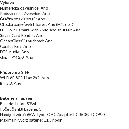
Výbava
Numerická klávesnice: Ano
Podsvícená klávesnice: Ano
Čtečka otisků prstů: Ano
Čtečka paměťových karet: Ano (Micro SD)
HD TNR Camera with 2Mic. and shutter: Ano
Smart Card Reader: Ano
OceanGlass™ touchpad: Ano
Copilot Key: Ano
DTS Audio: Ano
chip TPM 2.0: Ano
Připojení a Sítě
Wi-Fi 6E 802.11ax 2x2: Ano
BT 5.3: Ano
Baterie a napájení
Baterie: Li-Ion 53Wh
Počet článků baterie: 3
Napájecí zdroj: 65W Type-C AC Adapter PCR50% TCO9.0
Maximální výdrž baterie: 11,5 hodin