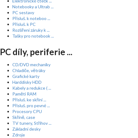
Elektronické čtečk ...
Notebooky a Ultrab ...
PC sestavy
Přísluš. k noteboo ...
Přísluš. k PC
Rozšíření záruky k ...
Tašky pro notebook ...
PC díly, periferie ...
CD/DVD mechaniky
Chladiče, větráky
Grafické karty
Harddisky HDD
Kabely a redukce ( ...
Paměti RAM
Přísluš. ke skříní ...
Přísluš. pro pevné ...
Procesory CPU
Skříně, case
TV tunery, Střihov ...
Základní desky
Zdroje