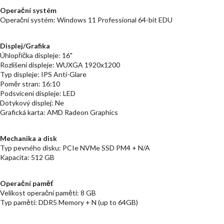
Operační systém
Operační systém: Windows 11 Professional 64-bit EDU
Displej/Grafika
Úhlopříčka displeje: 16"
Rozlišení displeje: WUXGA 1920x1200
Typ displeje: IPS Anti-Glare
Poměr stran: 16:10
Podsvícení displeje: LED
Dotykový displej: Ne
Grafická karta: AMD Radeon Graphics
Mechanika a disk
Typ pevného disku: PCIe NVMe SSD PM4 + N/A
Kapacita: 512 GB
Operační paměť
Velikost operační paměti: 8 GB
Typ paměti: DDR5 Memory + N (up to 64GB)