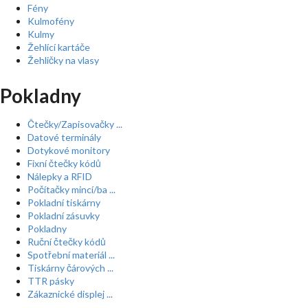
Fény
Kulmofény
Kulmy
Žehlící kartáče
Žehličky na vlasy
Pokladny
Čtečky/Zapisovačky ...
Datové terminály
Dotykové monitory
Fixní čtečky kódů
Nálepky a RFID
Počítačky mincí/ba ...
Pokladní tiskárny
Pokladní zásuvky
Pokladny
Ruční čtečky kódů
Spotřební materiál ...
Tiskárny čárových ...
TTR pásky
Zákaznické displej ...