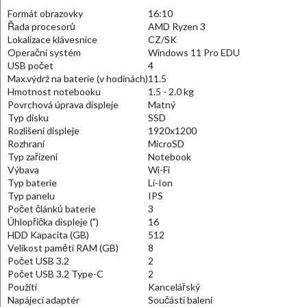
Formát obrazovky
16:10
Řada procesorů
AMD Ryzen 3
Lokalizace klávesnice
CZ/SK
Operační systém
Windows 11 Pro EDU
USB počet
4
Max.výdrž na baterie (v hodinách)
11.5
Hmotnost notebooku
1.5 - 2.0 kg
Povrchová úprava displeje
Matný
Typ disku
SSD
Rozlišení displeje
1920x1200
Rozhraní
MicroSD
Typ zařízení
Notebook
Výbava
Wi-Fi
Typ baterie
Li-Ion
Typ panelu
IPS
Počet článků baterie
3
Úhlopříčka displeje (")
16
HDD Kapacita (GB)
512
Velikost paměti RAM (GB)
8
Počet USB 3.2
2
Počet USB 3.2 Type-C
2
Použití
Kancelářský
Napájecí adaptér
Součástí balení