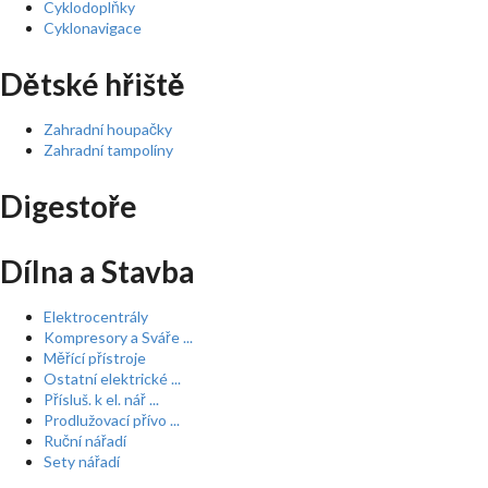
Cyklodoplňky
Cyklonavigace
Dětské hřiště
Zahradní houpačky
Zahradní tampolíny
Digestoře
Dílna a Stavba
Elektrocentrály
Kompresory a Sváře ...
Měřící přístroje
Ostatní elektrické ...
Přísluš. k el. nář ...
Prodlužovací přívo ...
Ruční nářadí
Sety nářadí