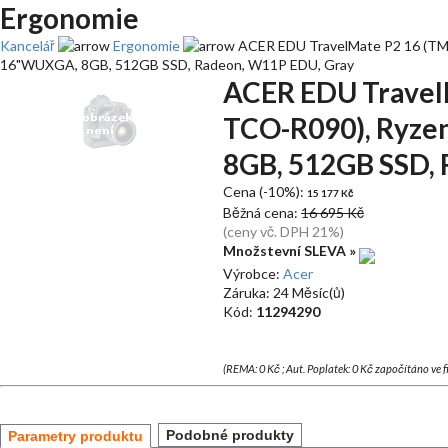
Ergonomie
Kancelář
Ergonomie
ACER EDU TravelMate P2 16 (TM
16"WUXGA, 8GB, 512GB SSD, Radeon, W11P EDU, Gray
ACER EDU Travel
TCO-R090), Ryze
8GB, 512GB SSD,
Cena (-10%):
15 177 Kč
Běžná cena:
16 695 Kč
(ceny vč. DPH 21%)
Množstevní SLEVA »
Výrobce:
Acer
Záruka: 24 Měsíc(ů)
Kód:
11294290
(REMA: 0 Kč ; Aut. Poplatek: 0 Kč započítáno ve 
Podobné produkty
Parametry produktu