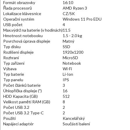
Formát obrazovky
16:10
Řada procesorů
AMD Ryzen 3
Lokalizace klávesnice
CZ/SK
Operační systém
Windows 11 Pro EDU
USB počet
4
Max.výdrž na baterie (v hodinách)
11.5
Hmotnost notebooku
1.5 - 2.0 kg
Povrchová úprava displeje
Matný
Typ disku
SSD
Rozlišení displeje
1920x1200
Rozhraní
MicroSD
Typ zařízení
Notebook
Výbava
Wi-Fi
Typ baterie
Li-Ion
Typ panelu
IPS
Počet článků baterie
3
Úhlopříčka displeje (")
16
HDD Kapacita (GB)
512
Velikost paměti RAM (GB)
8
Počet USB 3.2
2
Počet USB 3.2 Type-C
2
Použití
Kancelářský
Napájecí adaptér
Součástí balení