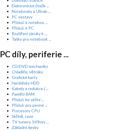
Dokovací stanice
Elektronické čtečk ...
Notebooky a Ultrab ...
PC sestavy
Přísluš. k noteboo ...
Přísluš. k PC
Rozšíření záruky k ...
Tašky pro notebook ...
PC díly, periferie ...
CD/DVD mechaniky
Chladiče, větráky
Grafické karty
Harddisky HDD
Kabely a redukce ( ...
Paměti RAM
Přísluš. ke skříní ...
Přísluš. pro pevné ...
Procesory CPU
Skříně, case
TV tunery, Střihov ...
Základní desky