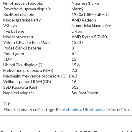
Hmotnost notebooku
Nižší než 1.5 kg
Povrchová úprava displeje
Matný
Rozlišení displeje
1920x1080 (Full HD)
Model grafické karty
AMD Radeon
Výbava
Numerická klávesnice
Typ baterie
Li-Ion
Model procesoru
AMD Ryzen 5 7430U
Výkon CPU dle PassMark
15237
Počet článků baterie
3
Počet jader
6
TDP
15
Úhlopříčka displeje (")
15.6
Frekvence procesoru (GHz)
2.3
Maximální frekvence procesoru (GHz)
4.3
Velikost paměti RAM (GB)
16
SSD Kapacita (GB)
512
Napájecí adaptér
Součástí balení
TIP:
Zkuste hledat v celé kategorii
Notebooky a Ultrabooky
dle kriterií, kt