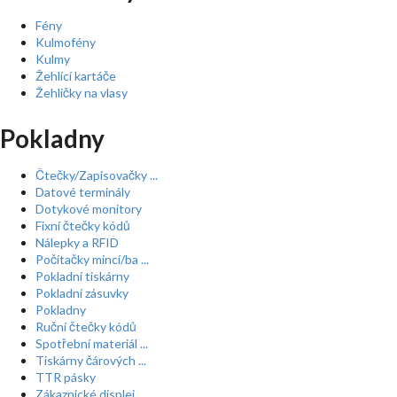
Fény
Kulmofény
Kulmy
Žehlící kartáče
Žehličky na vlasy
Pokladny
Čtečky/Zapisovačky ...
Datové terminály
Dotykové monitory
Fixní čtečky kódů
Nálepky a RFID
Počítačky mincí/ba ...
Pokladní tiskárny
Pokladní zásuvky
Pokladny
Ruční čtečky kódů
Spotřební materiál ...
Tiskárny čárových ...
TTR pásky
Zákaznické displej ...