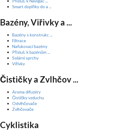
Přísluš. k Navigac ...
Smart doplňky do a ...
Bazény, Viřivky a ...
Bazény s konstrukc ...
Filtrace
Nafukovací bazény
Přísluš. k bazénům ...
Solární sprchy
Vířivky
Čističky a Zvlhčov ...
Aroma difuzéry
Čističky vzduchu
Odvlhčovače
Zvlhčovače
Cyklistika