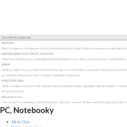
Vysvětlivky, legenda
SKLADEM:
Zboží je skladem v zobrazované výši a lze ho ihned objednat a dodat na Vámi určenou adresu, popřípadě v
NENÍ SKLADEM, DOSTUPNOST NA DOTAZ
:
Pokud není uvedeno jinak, předpokládaná doba naskladnění je min. 14dní, prosím zavolejte 315 810 620 pro
REPAIR:
Jedná se o zboží, které je vráceno distributorem po servisním zásahu, je opravené, odzkoušené a plně funk
jen sledovat přímo na internetu. Na zboží je dána plná 2 letá záruka.
POŠKOZENÝ OBAL:
Jedná se o zboží, u kterého vinou transportu došlo k poškození obalu, popřípadě originální krabice. U tohot
přímo na internetu.
Aktualizace cen:
Ceny na myIT.cz se aktualizují několikrát za den v závislosti na kurzu. Veškeré nechtěné překlepy, změny c
PC, Notebooky
All-in-One