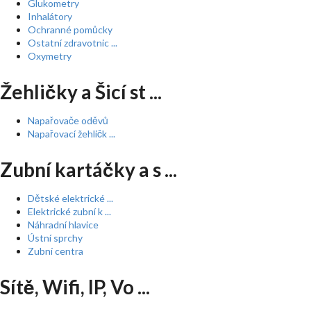
Glukometry
Inhalátory
Ochranné pomůcky
Ostatní zdravotnic ...
Oxymetry
Žehličky a Šicí st ...
Napařovače oděvů
Napařovací žehličk ...
Zubní kartáčky a s ...
Dětské elektrické ...
Elektrické zubní k ...
Náhradní hlavice
Ústní sprchy
Zubní centra
Sítě, Wifi, IP, Vo ...