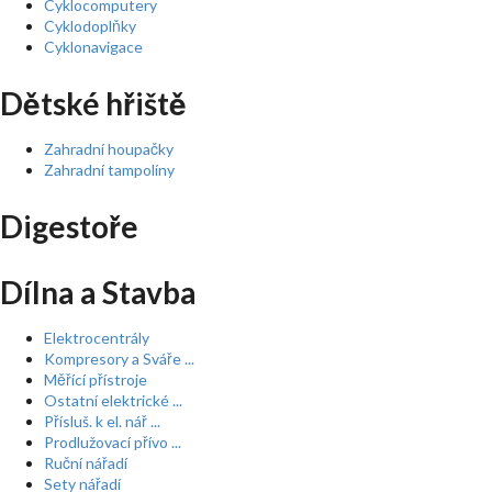
Cyklocomputery
Cyklodoplňky
Cyklonavigace
Dětské hřiště
Zahradní houpačky
Zahradní tampolíny
Digestoře
Dílna a Stavba
Elektrocentrály
Kompresory a Sváře ...
Měřící přístroje
Ostatní elektrické ...
Přísluš. k el. nář ...
Prodlužovací přívo ...
Ruční nářadí
Sety nářadí