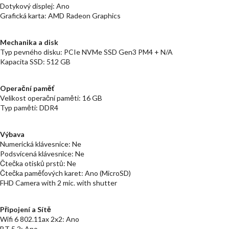
Dotykový displej: Ano
Grafická karta: AMD Radeon Graphics
Mechanika a disk
Typ pevného disku: PCIe NVMe SSD Gen3 PM4 + N/A
Kapacita SSD: 512 GB
Operační paměť
Velikost operační paměti: 16 GB
Typ paměti: DDR4
Výbava
Numerická klávesnice: Ne
Podsvícená klávesnice: Ne
Čtečka otisků prstů: Ne
Čtečka paměťových karet: Ano (MicroSD)
FHD Camera with 2 mic. with shutter
Připojení a Sítě
Wifi 6 802.11ax 2x2: Ano
BT 5.2: Ano