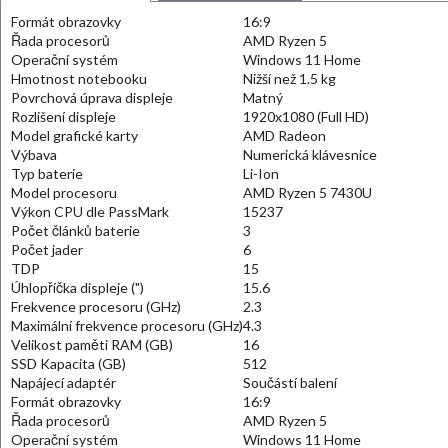
Formát obrazovky
16:9
Řada procesorů
AMD Ryzen 5
Operační systém
Windows 11 Home
Hmotnost notebooku
Nižší než 1.5 kg
Povrchová úprava displeje
Matný
Rozlišení displeje
1920x1080 (Full HD)
Model grafické karty
AMD Radeon
Výbava
Numerická klávesnice
Typ baterie
Li-Ion
Model procesoru
AMD Ryzen 5 7430U
Výkon CPU dle PassMark
15237
Počet článků baterie
3
Počet jader
6
TDP
15
Úhlopříčka displeje (")
15.6
Frekvence procesoru (GHz)
2.3
Maximální frekvence procesoru (GHz)
4.3
Velikost paměti RAM (GB)
16
SSD Kapacita (GB)
512
Napájecí adaptér
Součástí balení
Formát obrazovky
16:9
Řada procesorů
AMD Ryzen 5
Operační systém
Windows 11 Home