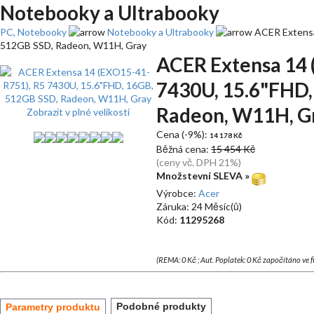
Notebooky a Ultrabooky
PC, Notebooky
Notebooky a Ultrabooky
ACER Extensa
512GB SSD, Radeon, W11H, Gray
ACER Extensa 14 
7430U, 15.6"FHD,
Radeon, W11H, G
Zobrazit v plné velikosti
Cena (-9%):
14 178 Kč
Běžná cena:
15 454 Kč
(ceny vč. DPH 21%)
Množstevní SLEVA »
Výrobce:
Acer
Záruka: 24 Měsíc(ů)
Kód:
11295268
(REMA: 0 Kč ; Aut. Poplatek: 0 Kč započítáno ve 
Podobné produkty
Parametry produktu