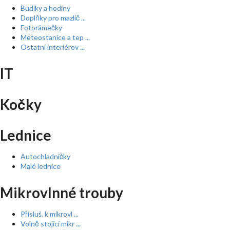
Budíky a hodiny
Doplňky pro mazlíč ...
Fotorámečky
Meteostanice a tep ...
Ostatní interiérov ...
IT
Kočky
Lednice
Autochladničky
Malé lednice
Mikrovlnné trouby
Přísluš. k mikrovl ...
Volně stojící mikr ...