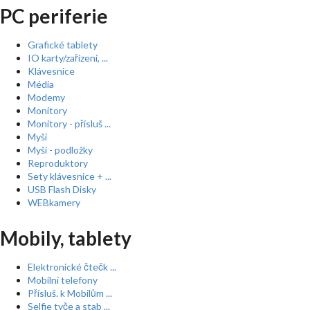
PC periferie
Grafické tablety
IO karty/zařízení, ...
Klávesnice
Média
Modemy
Monitory
Monitory - přísluš ...
Myši
Myši - podložky
Reproduktory
Sety klávesnice + ...
USB Flash Disky
WEBkamery
Mobily, tablety
Elektronické čtečk ...
Mobilní telefony
Přísluš. k Mobilům ...
Selfie tyče a stab ...