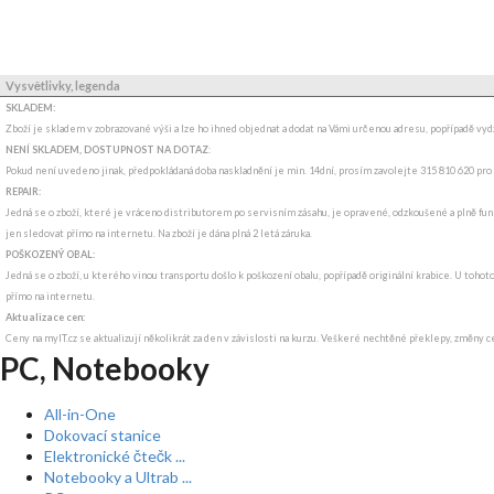
Vysvětlivky, legenda
SKLADEM:
Zboží je skladem v zobrazované výši a lze ho ihned objednat a dodat na Vámi určenou adresu, popřípadě v
NENÍ SKLADEM, DOSTUPNOST NA DOTAZ
:
Pokud není uvedeno jinak, předpokládaná doba naskladnění je min. 14dní, prosím zavolejte 315 810 620 pro
REPAIR:
Jedná se o zboží, které je vráceno distributorem po servisním zásahu, je opravené, odzkoušené a plně funk
jen sledovat přímo na internetu. Na zboží je dána plná 2 letá záruka.
POŠKOZENÝ OBAL:
Jedná se o zboží, u kterého vinou transportu došlo k poškození obalu, popřípadě originální krabice. U tohot
přímo na internetu.
Aktualizace cen:
Ceny na myIT.cz se aktualizují několikrát za den v závislosti na kurzu. Veškeré nechtěné překlepy, změny c
PC, Notebooky
All-in-One
Dokovací stanice
Elektronické čtečk ...
Notebooky a Ultrab ...