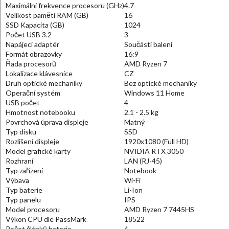
Maximální frekvence procesoru (GHz)
4.7
Velikost paměti RAM (GB)
16
SSD Kapacita (GB)
1024
Počet USB 3.2
3
Napájecí adaptér
Součástí balení
Formát obrazovky
16:9
Řada procesorů
AMD Ryzen 7
Lokalizace klávesnice
CZ
Druh optické mechaniky
Bez optické mechaniky
Operační systém
Windows 11 Home
USB počet
4
Hmotnost notebooku
2.1 - 2.5 kg
Povrchová úprava displeje
Matný
Typ disku
SSD
Rozlišení displeje
1920x1080 (Full HD)
Model grafické karty
NVIDIA RTX 3050
Rozhraní
LAN (RJ-45)
Typ zařízení
Notebook
Výbava
Wi-Fi
Typ baterie
Li-Ion
Typ panelu
IPS
Model procesoru
AMD Ryzen 7 7445HS
Výkon CPU dle PassMark
18522
Počet článků baterie
4