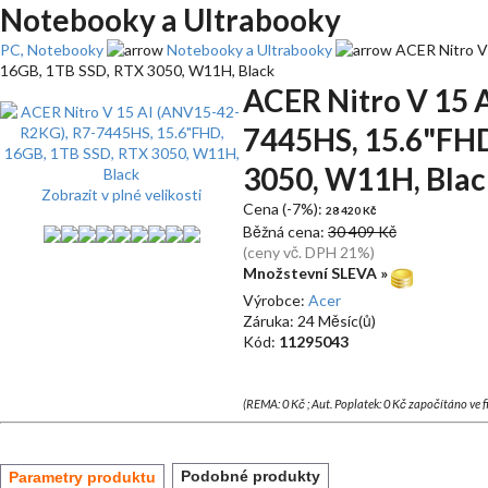
Notebooky a Ultrabooky
PC, Notebooky
Notebooky a Ultrabooky
ACER Nitro V
16GB, 1TB SSD, RTX 3050, W11H, Black
ACER Nitro V 15 
7445HS, 15.6"FHD
3050, W11H, Blac
Zobrazit v plné velikosti
Cena (-7%):
28 420 Kč
Běžná cena:
30 409 Kč
(ceny vč. DPH 21%)
Množstevní SLEVA »
Výrobce:
Acer
Záruka: 24 Měsíc(ů)
Kód:
11295043
(REMA: 0 Kč ; Aut. Poplatek: 0 Kč započítáno ve 
Podobné produkty
Parametry produktu