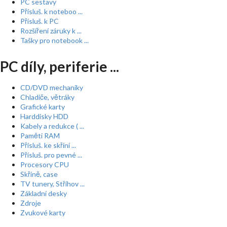
PC sestavy
Přísluš. k noteboo ...
Přísluš. k PC
Rozšíření záruky k ...
Tašky pro notebook ...
PC díly, periferie ...
CD/DVD mechaniky
Chladiče, větráky
Grafické karty
Harddisky HDD
Kabely a redukce ( ...
Paměti RAM
Přísluš. ke skříní ...
Přísluš. pro pevné ...
Procesory CPU
Skříně, case
TV tunery, Střihov ...
Základní desky
Zdroje
Zvukové karty