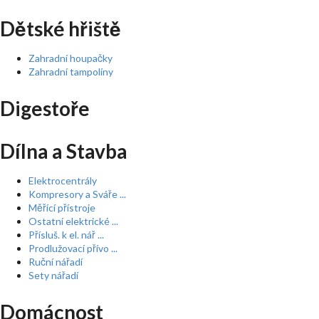
Dětské hřiště
Zahradní houpačky
Zahradní tampolíny
Digestoře
Dílna a Stavba
Elektrocentrály
Kompresory a Sváře ...
Měřící přístroje
Ostatní elektrické ...
Přísluš. k el. nář ...
Prodlužovací přívo ...
Ruční nářadí
Sety nářadí
Domácnost