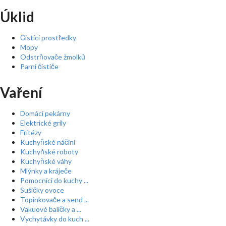
Úklid
Čistící prostředky
Mopy
Odstrňovače žmolků
Parní čističe
Vaření
Domácí pekárny
Elektrické grily
Fritézy
Kuchyňské náčiní
Kuchyňské roboty
Kuchyňské váhy
Mlýnky a kráječe
Pomocníci do kuchy ...
Sušičky ovoce
Topinkovače a send ...
Vakuové baličky a ...
Vychytávky do kuch ...