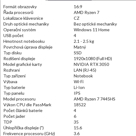
Formát obrazovky
16:9
Řada procesorů
AMD Ryzen 7
Lokalizace klávesnice
CZ
Druh optické mechaniky
Bez optické mechaniky
Operační systém
Windows 11 Home
USB počet
4
Hmotnost notebooku
2.1 - 2.5 kg
Povrchová úprava displeje
Matný
Typ disku
SSD
Rozlišení displeje
1920x1080 (Full HD)
Model grafické karty
NVIDIA RTX 3050
Rozhraní
LAN (RJ-45)
Typ zařízení
Notebook
Výbava
Wi-Fi
Typ baterie
Li-Ion
Typ panelu
IPS
Model procesoru
AMD Ryzen 7 7445HS
Výkon CPU dle PassMark
18522
Počet článků baterie
4
Počet jader
6
TDP
35
Úhlopříčka displeje (")
15.6
Frekvence procesoru (GHz)
3.6