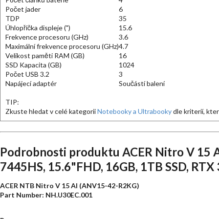
Počet jader
6
TDP
35
Úhlopříčka displeje (")
15.6
Frekvence procesoru (GHz)
3.6
Maximální frekvence procesoru (GHz)
4.7
Velikost paměti RAM (GB)
16
SSD Kapacita (GB)
1024
Počet USB 3.2
3
Napájecí adaptér
Součástí balení
TIP:
Zkuste hledat v celé kategorii
Notebooky a Ultrabooky
dle kriterií, kt
Podrobnosti produktu ACER Nitro V 15 
7445HS, 15.6"FHD, 16GB, 1TB SSD, RTX 
ACER NTB Nitro V 15 AI (ANV15-42-R2KG)
Part Number: NH.U30EC.001