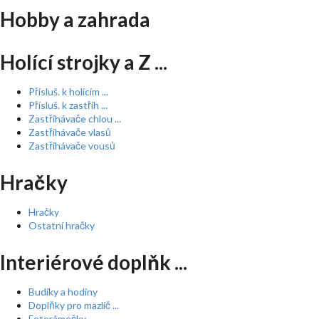
Hobby a zahrada
Holící strojky a Z ...
Přísluš. k holícím ...
Přísluš. k zastřih ...
Zastřihávače chlou ...
Zastřihávače vlasů
Zastřihávače vousů
Hračky
Hračky
Ostatní hračky
Interiérové doplňk ...
Budíky a hodiny
Doplňky pro mazlíč ...
Fotorámečky