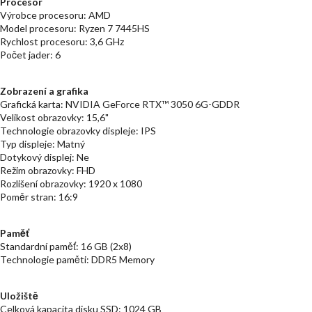
Procesor
Výrobce procesoru: AMD
Model procesoru: Ryzen 7 7445HS
Rychlost procesoru: 3,6 GHz
Počet jader: 6
Zobrazení a grafika
Grafická karta: NVIDIA GeForce RTX™ 3050 6G-GDDR
Velikost obrazovky: 15,6"
Technologie obrazovky displeje: IPS
Typ displeje: Matný
Dotykový displej: Ne
Režim obrazovky: FHD
Rozlišení obrazovky: 1920 x 1080
Poměr stran: 16:9
Paměť
Standardní paměť: 16 GB (2x8)
Technologie paměti: DDR5 Memory
Uložiště
Celková kapacita disku SSD: 1024 GB