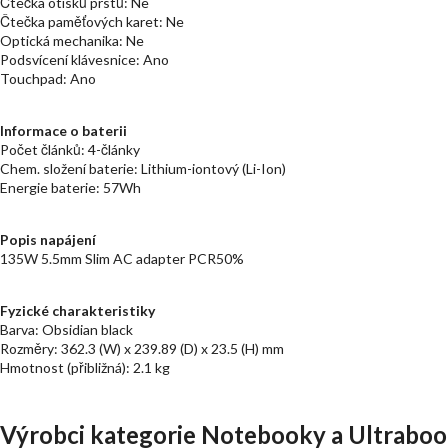
Čtečka otisků prstů: Ne
Čtečka paměťových karet: Ne
Optická mechanika: Ne
Podsvícení klávesnice: Ano
Touchpad: Ano
Informace o baterii
Počet článků: 4-články
Chem. složení baterie: Lithium-iontový (Li-Ion)
Energie baterie: 57Wh
Popis napájení
135W 5.5mm Slim AC adapter PCR50%
Fyzické charakteristiky
Barva: Obsidian black
Rozměry: 362.3 (W) x 239.89 (D) x 23.5 (H) mm
Hmotnost (přibližná): 2.1 kg
Výrobci kategorie Notebooky a Ultraboo