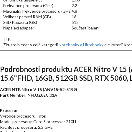
Frekvence procesoru (GHz)
2.2
Maximální frekvence procesoru (GHz)
4.8
Velikost paměti RAM (GB)
16
SSD Kapacita (GB)
512
Napájecí adaptér
Součástí balení
TIP:
Zkuste hledat v celé kategorii
Notebooky a Ultrabooky
dle kriterií, kt
Podrobnosti produktu ACER Nitro V 15 
15.6"FHD, 16GB, 512GB SSD, RTX 5060, L
ACER NTB Nitro V 15 (ANV15-52-5199)
Part Number: NH.QZ8EC.01A
Procesor
Výrobce procesoru: Intel
Model procesoru: Core 5 processor 210H
Rychlost procesoru: 2,2 GHz