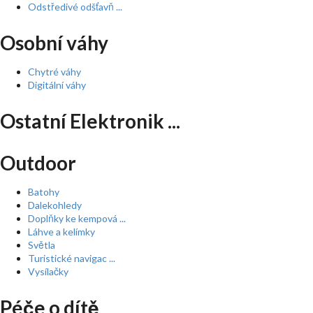
Odstředivé odšťavň ...
Osobní váhy
Chytré váhy
Digitální váhy
Ostatní Elektronik ...
Outdoor
Batohy
Dalekohledy
Doplňky ke kempová ...
Láhve a kelímky
Světla
Turistické navigac ...
Vysílačky
Péče o dítě