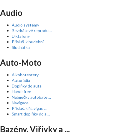
Audio
Audio systémy
Bezdrátové reprodu ...
Diktafony
Přísluš. k hudební ...
Sluchátka
Auto-Moto
Alkohotestery
Autorádia
Doplňky do auta
Handsfree
Nabíječky autobate ...
Navigace
Přísluš. k Navigac ...
Smart doplňky do a ...
Bazény, Viřivky a ...