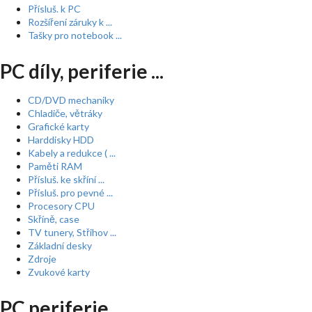
Přísluš. k PC
Rozšíření záruky k ...
Tašky pro notebook ...
PC díly, periferie ...
CD/DVD mechaniky
Chladiče, větráky
Grafické karty
Harddisky HDD
Kabely a redukce ( ...
Paměti RAM
Přísluš. ke skříní ...
Přísluš. pro pevné ...
Procesory CPU
Skříně, case
TV tunery, Střihov ...
Základní desky
Zdroje
Zvukové karty
PC periferie