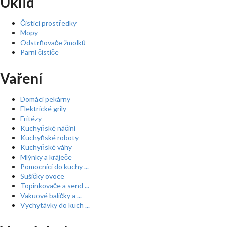
Úklid
Čistící prostředky
Mopy
Odstrňovače žmolků
Parní čističe
Vaření
Domácí pekárny
Elektrické grily
Fritézy
Kuchyňské náčiní
Kuchyňské roboty
Kuchyňské váhy
Mlýnky a kráječe
Pomocníci do kuchy ...
Sušičky ovoce
Topinkovače a send ...
Vakuové baličky a ...
Vychytávky do kuch ...