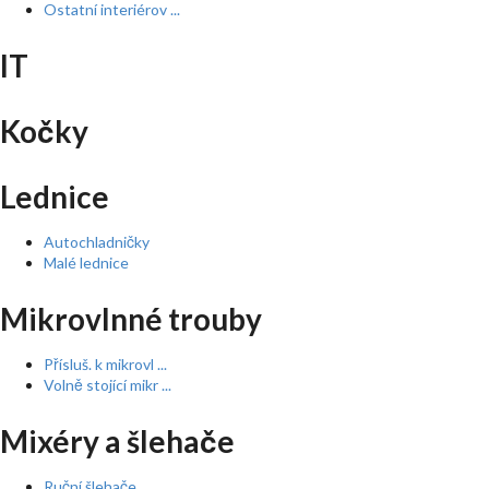
Ostatní interiérov ...
IT
Kočky
Lednice
Autochladničky
Malé lednice
Mikrovlnné trouby
Přísluš. k mikrovl ...
Volně stojící mikr ...
Mixéry a šlehače
Ruční šlehače