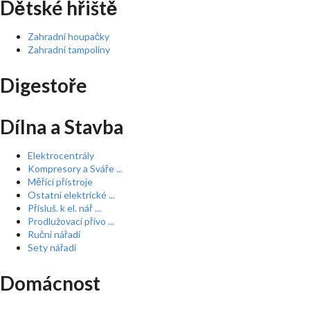
Dětské hřiště
Zahradní houpačky
Zahradní tampolíny
Digestoře
Dílna a Stavba
Elektrocentrály
Kompresory a Sváře ...
Měřící přístroje
Ostatní elektrické ...
Přísluš. k el. nář ...
Prodlužovací přívo ...
Ruční nářadí
Sety nářadí
Domácnost