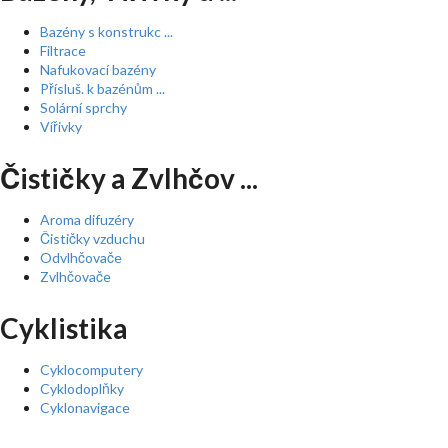
Bazény s konstrukc ...
Filtrace
Nafukovací bazény
Přísluš. k bazénům ...
Solární sprchy
Vířivky
Čističky a Zvlhčov ...
Aroma difuzéry
Čističky vzduchu
Odvlhčovače
Zvlhčovače
Cyklistika
Cyklocomputery
Cyklodoplňky
Cyklonavigace