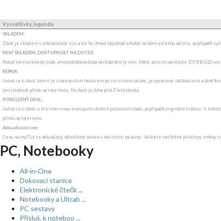
Vysvětlivky, legenda
SKLADEM:
Zboží je skladem v zobrazované výši a lze ho ihned objednat a dodat na Vámi určenou adresu, popřípadě v
NENÍ SKLADEM, DOSTUPNOST NA DOTAZ
:
Pokud není uvedeno jinak, předpokládaná doba naskladnění je min. 14dní, prosím zavolejte 315 810 620 pro
REPAIR:
Jedná se o zboží, které je vráceno distributorem po servisním zásahu, je opravené, odzkoušené a plně funk
jen sledovat přímo na internetu. Na zboží je dána plná 2 letá záruka.
POŠKOZENÝ OBAL:
Jedná se o zboží, u kterého vinou transportu došlo k poškození obalu, popřípadě originální krabice. U tohot
přímo na internetu.
Aktualizace cen:
Ceny na myIT.cz se aktualizují několikrát za den v závislosti na kurzu. Veškeré nechtěné překlepy, změny c
PC, Notebooky
All-in-One
Dokovací stanice
Elektronické čtečk ...
Notebooky a Ultrab ...
PC sestavy
Přísluš. k noteboo ...