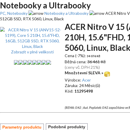
Notebooky a Ultrabooky
PC, Notebooky
Notebooky a Ultrabooky
ACER Nitro V
512GB SSD, RTX 5060, Linux, Black
ACER Nitro V 15 
210H, 15.6"FHD, 
5060, Linux, Blac
Zobrazit v plné velikosti
Cena (-7%):
34 076 Kč
Běžná cena:
36 461 Kč
(ceny vč. DPH 21%)
Množstevní SLEVA »
Výrobce:
Acer
Záruka: 24 Měsíc(ů)
Kód:
11295498
(REMA: 0 Kč ; Aut. Poplatek: 0 Kč započítáno ve 
Podobné produkty
Parametry produktu