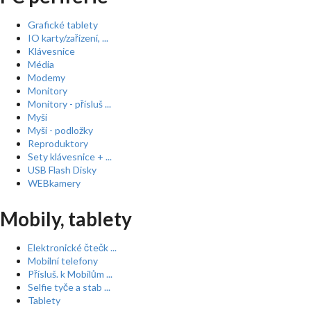
Grafické tablety
IO karty/zařízení, ...
Klávesnice
Média
Modemy
Monitory
Monitory - přísluš ...
Myši
Myši - podložky
Reproduktory
Sety klávesnice + ...
USB Flash Disky
WEBkamery
Mobily, tablety
Elektronické čtečk ...
Mobilní telefony
Přísluš. k Mobilům ...
Selfie tyče a stab ...
Tablety