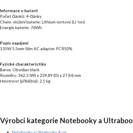
Informace o baterii
Počet článků: 4-články
Chem. složení baterie: Lithium-iontový (Li-Ion)
Energie baterie: 76Wh
Popis napájení
135W 5.5mm Slim AC adapter PCR50%
Fyzické charakteristiky
Barva: Obsidian black
Rozměry: 362.3 (W) x 239.89 (D) x 27 (H) mm
Hmotnost (přibližná): 2.1 kg
Výrobci kategorie Notebooky a Ultraboo
Notebooky a Ultrabooky Acer