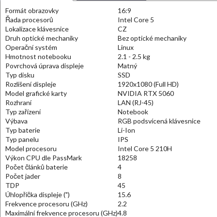
Formát obrazovky
16:9
Řada procesorů
Intel Core 5
Lokalizace klávesnice
CZ
Druh optické mechaniky
Bez optické mechaniky
Operační systém
Linux
Hmotnost notebooku
2.1 - 2.5 kg
Povrchová úprava displeje
Matný
Typ disku
SSD
Rozlišení displeje
1920x1080 (Full HD)
Model grafické karty
NVIDIA RTX 5060
Rozhraní
LAN (RJ-45)
Typ zařízení
Notebook
Výbava
RGB podsvícená klávesnice
Typ baterie
Li-Ion
Typ panelu
IPS
Model procesoru
Intel Core 5 210H
Výkon CPU dle PassMark
18258
Počet článků baterie
4
Počet jader
8
TDP
45
Úhlopříčka displeje (")
15.6
Frekvence procesoru (GHz)
2.2
Maximální frekvence procesoru (GHz)
4.8