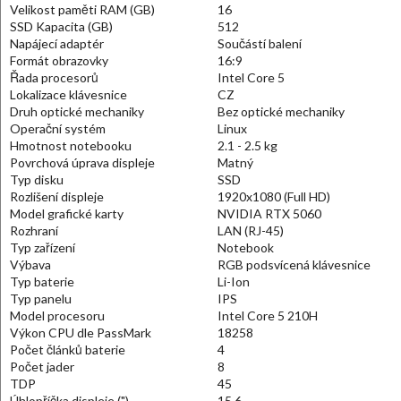
Velikost paměti RAM (GB)
16
SSD Kapacita (GB)
512
Napájecí adaptér
Součástí balení
Formát obrazovky
16:9
Řada procesorů
Intel Core 5
Lokalizace klávesnice
CZ
Druh optické mechaniky
Bez optické mechaniky
Operační systém
Linux
Hmotnost notebooku
2.1 - 2.5 kg
Povrchová úprava displeje
Matný
Typ disku
SSD
Rozlišení displeje
1920x1080 (Full HD)
Model grafické karty
NVIDIA RTX 5060
Rozhraní
LAN (RJ-45)
Typ zařízení
Notebook
Výbava
RGB podsvícená klávesnice
Typ baterie
Li-Ion
Typ panelu
IPS
Model procesoru
Intel Core 5 210H
Výkon CPU dle PassMark
18258
Počet článků baterie
4
Počet jader
8
TDP
45
Úhlopříčka displeje (")
15.6