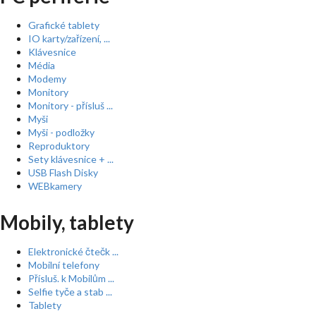
Grafické tablety
IO karty/zařízení, ...
Klávesnice
Média
Modemy
Monitory
Monitory - přísluš ...
Myši
Myši - podložky
Reproduktory
Sety klávesnice + ...
USB Flash Disky
WEBkamery
Mobily, tablety
Elektronické čtečk ...
Mobilní telefony
Přísluš. k Mobilům ...
Selfie tyče a stab ...
Tablety