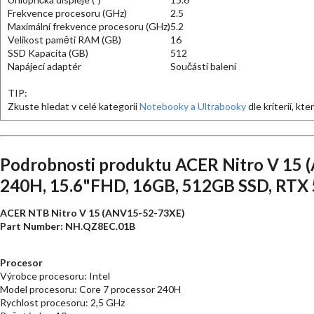
Frekvence procesoru (GHz)
2.5
Maximální frekvence procesoru (GHz)
5.2
Velikost paměti RAM (GB)
16
SSD Kapacita (GB)
512
Napájecí adaptér
Součástí balení
TIP:
Zkuste hledat v celé kategorii
Notebooky a Ultrabooky
dle kriterií, kt
Podrobnosti produktu ACER Nitro V 15 
240H, 15.6"FHD, 16GB, 512GB SSD, RTX 5
ACER NTB Nitro V 15 (ANV15-52-73XE)
Part Number: NH.QZ8EC.01B
Procesor
Výrobce procesoru: Intel
Model procesoru: Core 7 processor 240H
Rychlost procesoru: 2,5 GHz