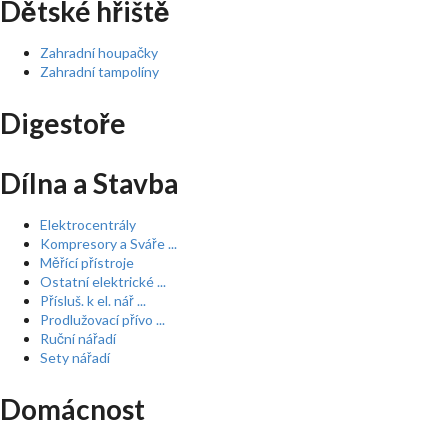
Dětské hřiště
Zahradní houpačky
Zahradní tampolíny
Digestoře
Dílna a Stavba
Elektrocentrály
Kompresory a Sváře ...
Měřící přístroje
Ostatní elektrické ...
Přísluš. k el. nář ...
Prodlužovací přívo ...
Ruční nářadí
Sety nářadí
Domácnost