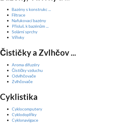
Bazény s konstrukc ...
Filtrace
Nafukovací bazény
Přísluš. k bazénům ...
Solární sprchy
Vířivky
Čističky a Zvlhčov ...
Aroma difuzéry
Čističky vzduchu
Odvlhčovače
Zvlhčovače
Cyklistika
Cyklocomputery
Cyklodoplňky
Cyklonavigace