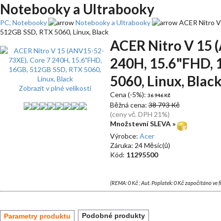
Notebooky a Ultrabooky
PC, Notebooky
Notebooky a Ultrabooky
ACER Nitro V
512GB SSD, RTX 5060, Linux, Black
ACER Nitro V 15 
240H, 15.6"FHD, 
5060, Linux, Blac
Zobrazit v plné velikosti
Cena (-5%):
36 946 Kč
Běžná cena:
38 793 Kč
(ceny vč. DPH 21%)
Množstevní SLEVA »
Výrobce:
Acer
Záruka: 24 Měsíc(ů)
Kód:
11295500
(REMA: 0 Kč ; Aut. Poplatek: 0 Kč započítáno ve 
Podobné produkty
Parametry produktu