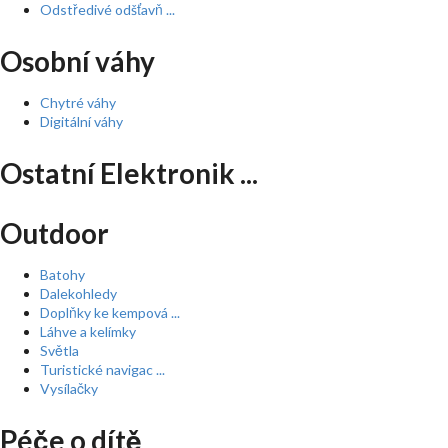
Odstředivé odšťavň ...
Osobní váhy
Chytré váhy
Digitální váhy
Ostatní Elektronik ...
Outdoor
Batohy
Dalekohledy
Doplňky ke kempová ...
Láhve a kelímky
Světla
Turistické navigac ...
Vysílačky
Péče o dítě