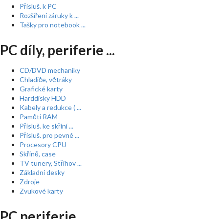
Přísluš. k PC
Rozšíření záruky k ...
Tašky pro notebook ...
PC díly, periferie ...
CD/DVD mechaniky
Chladiče, větráky
Grafické karty
Harddisky HDD
Kabely a redukce ( ...
Paměti RAM
Přísluš. ke skříní ...
Přísluš. pro pevné ...
Procesory CPU
Skříně, case
TV tunery, Střihov ...
Základní desky
Zdroje
Zvukové karty
PC periferie