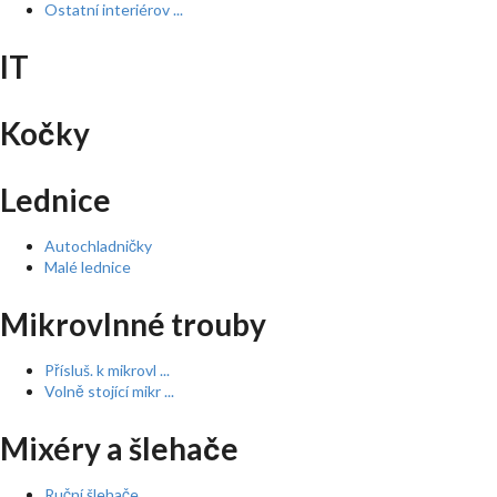
Ostatní interiérov ...
IT
Kočky
Lednice
Autochladničky
Malé lednice
Mikrovlnné trouby
Přísluš. k mikrovl ...
Volně stojící mikr ...
Mixéry a šlehače
Ruční šlehače