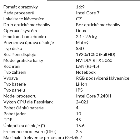
Formát obrazovky
16:9
Řada procesorů
Intel Core 7
Lokalizace klávesnice
CZ
Druh optické mechaniky
Bez optické mechaniky
Operační systém
Linux
Hmotnost notebooku
2.1 - 2.5 kg
Povrchová úprava displeje
Matný
Typ disku
SSD
Rozlišení displeje
1920x1080 (Full HD)
Model grafické karty
NVIDIA RTX 5060
Rozhraní
LAN (RJ-45)
Typ zařízení
Notebook
Výbava
RGB podsvícená klávesnice
Typ baterie
Li-Ion
Typ panelu
IPS
Model procesoru
Intel Core 7 240H
Výkon CPU dle PassMark
24021
Počet článků baterie
4
Počet jader
10
TDP
45
Úhlopříčka displeje (")
15.6
Frekvence procesoru (GHz)
2.5
Maximální frekvence procesoru (GHz)
5.2