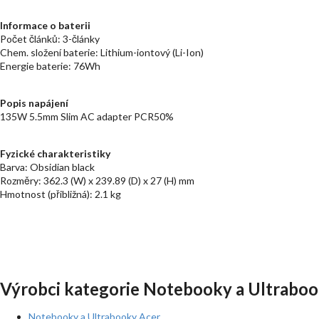
Informace o baterii
Počet článků: 3-články
Chem. složení baterie: Lithium-iontový (Li-Ion)
Energie baterie: 76Wh
Popis napájení
135W 5.5mm Slim AC adapter PCR50%
Fyzické charakteristiky
Barva: Obsidian black
Rozměry: 362.3 (W) x 239.89 (D) x 27 (H) mm
Hmotnost (přibližná): 2.1 kg
Výrobci kategorie Notebooky a Ultraboo
Notebooky a Ultrabooky Acer