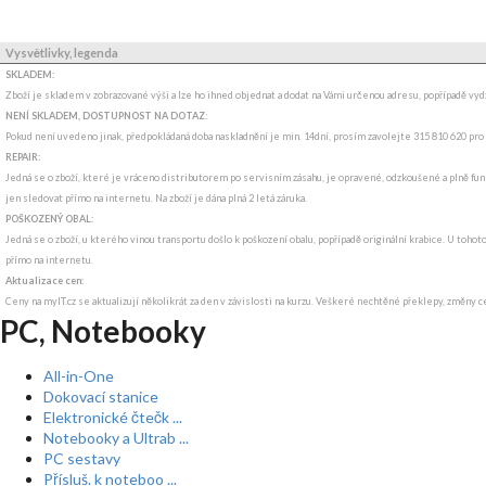
Vysvětlivky, legenda
SKLADEM:
Zboží je skladem v zobrazované výši a lze ho ihned objednat a dodat na Vámi určenou adresu, popřípadě v
NENÍ SKLADEM, DOSTUPNOST NA DOTAZ
:
Pokud není uvedeno jinak, předpokládaná doba naskladnění je min. 14dní, prosím zavolejte 315 810 620 pro
REPAIR:
Jedná se o zboží, které je vráceno distributorem po servisním zásahu, je opravené, odzkoušené a plně funk
jen sledovat přímo na internetu. Na zboží je dána plná 2 letá záruka.
POŠKOZENÝ OBAL:
Jedná se o zboží, u kterého vinou transportu došlo k poškození obalu, popřípadě originální krabice. U tohot
přímo na internetu.
Aktualizace cen:
Ceny na myIT.cz se aktualizují několikrát za den v závislosti na kurzu. Veškeré nechtěné překlepy, změny c
PC, Notebooky
All-in-One
Dokovací stanice
Elektronické čtečk ...
Notebooky a Ultrab ...
PC sestavy
Přísluš. k noteboo ...