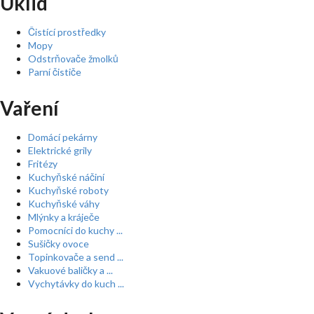
Úklid
Čistící prostředky
Mopy
Odstrňovače žmolků
Parní čističe
Vaření
Domácí pekárny
Elektrické grily
Fritézy
Kuchyňské náčiní
Kuchyňské roboty
Kuchyňské váhy
Mlýnky a kráječe
Pomocníci do kuchy ...
Sušičky ovoce
Topinkovače a send ...
Vakuové baličky a ...
Vychytávky do kuch ...