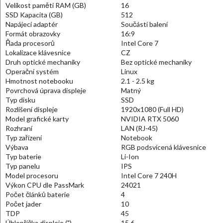
Velikost paměti RAM (GB)
16
SSD Kapacita (GB)
512
Napájecí adaptér
Součástí balení
Formát obrazovky
16:9
Řada procesorů
Intel Core 7
Lokalizace klávesnice
CZ
Druh optické mechaniky
Bez optické mechaniky
Operační systém
Linux
Hmotnost notebooku
2.1 - 2.5 kg
Povrchová úprava displeje
Matný
Typ disku
SSD
Rozlišení displeje
1920x1080 (Full HD)
Model grafické karty
NVIDIA RTX 5060
Rozhraní
LAN (RJ-45)
Typ zařízení
Notebook
Výbava
RGB podsvícená klávesnice
Typ baterie
Li-Ion
Typ panelu
IPS
Model procesoru
Intel Core 7 240H
Výkon CPU dle PassMark
24021
Počet článků baterie
4
Počet jader
10
TDP
45
Úhlopříčka displeje (")
15.6