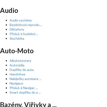
Audio
Audio systémy
Bezdrátové reprodu ...
Diktafony
Přísluš. k hudební ...
Sluchátka
Auto-Moto
Alkohotestery
Autorádia
Doplňky do auta
Handsfree
Nabíječky autobate ...
Navigace
Přísluš. k Navigac ...
Smart doplňky do a ...
Bazény, Viřivky a ...