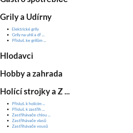
Grily a Udírny
Elektrické grily
Grily na uhlí a dř ...
Přísluš. ke grilům ...
Hlodavci
Hobby a zahrada
Holící strojky a Z ...
Přísluš. k holícím ...
Přísluš. k zastřih ...
Zastřihávače chlou ...
Zastřihávače vlasů
Zastřihávače vousů