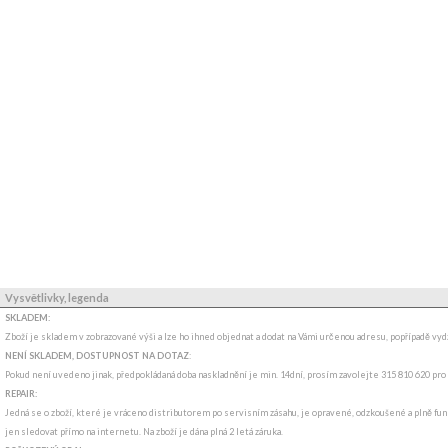
Vysvětlivky, legenda
SKLADEM:
Zboží je skladem v zobrazované výši a lze ho ihned objednat a dodat na Vámi určenou adresu, popřípadě v
NENÍ SKLADEM, DOSTUPNOST NA DOTAZ
:
Pokud není uvedeno jinak, předpokládaná doba naskladnění je min. 14dní, prosím zavolejte 315 810 620 pro
REPAIR:
Jedná se o zboží, které je vráceno distributorem po servisním zásahu, je opravené, odzkoušené a plně funk
jen sledovat přímo na internetu. Na zboží je dána plná 2 letá záruka.