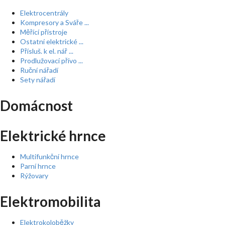
Elektrocentrály
Kompresory a Sváře ...
Měřící přístroje
Ostatní elektrické ...
Přísluš. k el. nář ...
Prodlužovací přívo ...
Ruční nářadí
Sety nářadí
Domácnost
Elektrické hrnce
Multifunkční hrnce
Parní hrnce
Rýžovary
Elektromobilita
Elektrokoloběžky