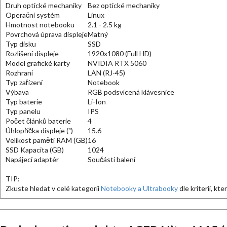
Druh optické mechaniky
Bez optické mechaniky
Operační systém
Linux
Hmotnost notebooku
2.1 - 2.5 kg
Povrchová úprava displeje
Matný
Typ disku
SSD
Rozlišení displeje
1920x1080 (Full HD)
Model grafické karty
NVIDIA RTX 5060
Rozhraní
LAN (RJ-45)
Typ zařízení
Notebook
Výbava
RGB podsvícená klávesnice
Typ baterie
Li-Ion
Typ panelu
IPS
Počet článků baterie
4
Úhlopříčka displeje (")
15.6
Velikost paměti RAM (GB)
16
SSD Kapacita (GB)
1024
Napájecí adaptér
Součástí balení
TIP:
Zkuste hledat v celé kategorii
Notebooky a Ultrabooky
dle kriterií, kt