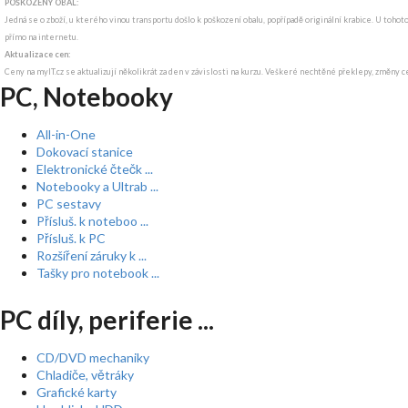
POŠKOZENÝ OBAL:
Jedná se o zboží, u kterého vinou transportu došlo k poškození obalu, popřípadě originální krabice. U tohot
přímo na internetu.
Aktualizace cen:
Ceny na myIT.cz se aktualizují několikrát za den v závislosti na kurzu. Veškeré nechtěné překlepy, změny c
PC, Notebooky
All-in-One
Dokovací stanice
Elektronické čtečk ...
Notebooky a Ultrab ...
PC sestavy
Přísluš. k noteboo ...
Přísluš. k PC
Rozšíření záruky k ...
Tašky pro notebook ...
PC díly, periferie ...
CD/DVD mechaniky
Chladiče, větráky
Grafické karty