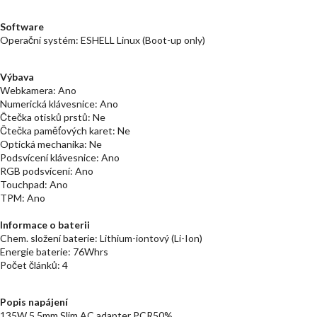
Software
Operační systém: ESHELL Linux (Boot-up only)
Výbava
Webkamera: Ano
Numerická klávesnice: Ano
Čtečka otisků prstů: Ne
Čtečka paměťových karet: Ne
Optická mechanika: Ne
Podsvícení klávesnice: Ano
RGB podsvícení: Ano
Touchpad: Ano
TPM: Ano
Informace o baterii
Chem. složení baterie: Lithium-iontový (Li-Ion)
Energie baterie: 76Whrs
Počet článků: 4
Popis napájení
135W 5.5mm Slim AC adapter PCR50%