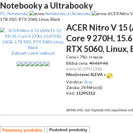
Notebooky a Ultrabooky
PC, Notebooky
Notebooky a Ultrabooky
ACER Nitro V
1TB SSD, RTX 5060, Linux, Black
ACER Nitro V 15 
Core 9 270H, 15.
RTX 5060, Linux, 
Zobrazit v plné velikosti
Cena (-7%):
37 962 Kč
Běžná cena:
40 619 Kč
(ceny vč. DPH 21%)
Množstevní SLEVA »
Výrobce:
Acer
Záruka: 24 Měsíc(ů)
Kód:
11295312
(REMA: 0 Kč ; Aut. Poplatek: 0 Kč započítáno ve 
Podobné produkty
Parametry produktu