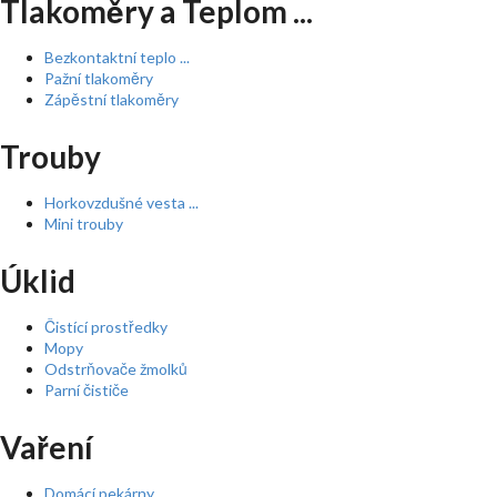
Tlakoměry a Teplom ...
Bezkontaktní teplo ...
Pažní tlakoměry
Zápěstní tlakoměry
Trouby
Horkovzdušné vesta ...
Mini trouby
Úklid
Čistící prostředky
Mopy
Odstrňovače žmolků
Parní čističe
Vaření
Domácí pekárny