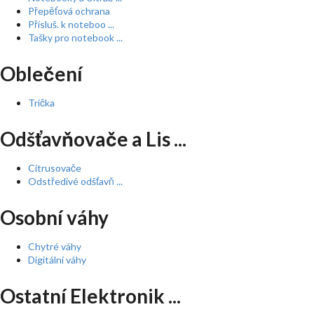
Přepěťová ochrana
Přísluš. k noteboo ...
Tašky pro notebook ...
Oblečení
Trička
Odšťavňovače a Lis ...
Citrusovače
Odstředivé odšťavň ...
Osobní váhy
Chytré váhy
Digitální váhy
Ostatní Elektronik ...