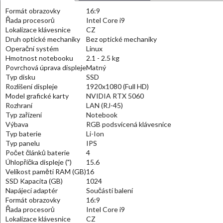
Formát obrazovky
16:9
Řada procesorů
Intel Core i9
Lokalizace klávesnice
CZ
Druh optické mechaniky
Bez optické mechaniky
Operační systém
Linux
Hmotnost notebooku
2.1 - 2.5 kg
Povrchová úprava displeje
Matný
Typ disku
SSD
Rozlišení displeje
1920x1080 (Full HD)
Model grafické karty
NVIDIA RTX 5060
Rozhraní
LAN (RJ-45)
Typ zařízení
Notebook
Výbava
RGB podsvícená klávesnice
Typ baterie
Li-Ion
Typ panelu
IPS
Počet článků baterie
4
Úhlopříčka displeje (")
15.6
Velikost paměti RAM (GB)
16
SSD Kapacita (GB)
1024
Napájecí adaptér
Součástí balení
Formát obrazovky
16:9
Řada procesorů
Intel Core i9
Lokalizace klávesnice
CZ