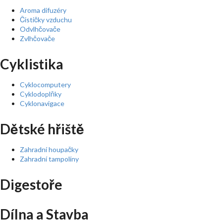
Aroma difuzéry
Čističky vzduchu
Odvlhčovače
Zvlhčovače
Cyklistika
Cyklocomputery
Cyklodoplňky
Cyklonavigace
Dětské hřiště
Zahradní houpačky
Zahradní tampolíny
Digestoře
Dílna a Stavba