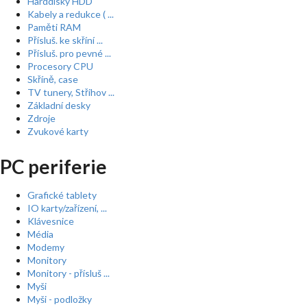
Harddisky HDD
Kabely a redukce ( ...
Paměti RAM
Přísluš. ke skříní ...
Přísluš. pro pevné ...
Procesory CPU
Skříně, case
TV tunery, Střihov ...
Základní desky
Zdroje
Zvukové karty
PC periferie
Grafické tablety
IO karty/zařízení, ...
Klávesnice
Média
Modemy
Monitory
Monitory - přísluš ...
Myši
Myši - podložky