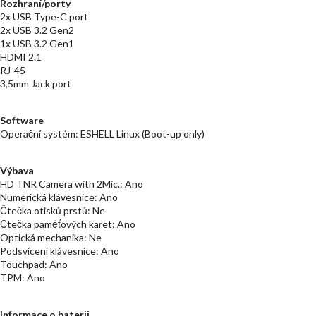
Rozhraní/porty
2x USB Type-C port
2x USB 3.2 Gen2
1x USB 3.2 Gen1
HDMI 2.1
RJ-45
3,5mm Jack port
Software
Operační systém: ESHELL Linux (Boot-up only)
Výbava
HD TNR Camera with 2Mic.: Ano
Numerická klávesnice: Ano
Čtečka otisků prstů: Ne
Čtečka paměťových karet: Ano
Optická mechanika: Ne
Podsvícení klávesnice: Ano
Touchpad: Ano
TPM: Ano
Informace o baterii