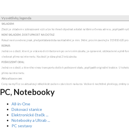
Vysvětlivky, legenda
SKLADEM:
Zboží je skladem v zobrazované výši a lze ho ihned objednat a dodat na Vámi určenou adresu, popřípadě v
NENÍ SKLADEM, DOSTUPNOST NA DOTAZ
:
Pokud není uvedeno jinak, předpokládaná doba naskladnění je min. 14dní, prosím zavolejte 315 810 620 pro
REPAIR:
Jedná se o zboží, které je vráceno distributorem po servisním zásahu, je opravené, odzkoušené a plně funk
sledovat přímo na internetu. Na zboží je dána plná 2 letá záruka.
POŠKOZENÝ OBAL:
Jedná se o zboží, u kterého vinou transportu došlo k poškození obalu, popřípadě originální krabice. U tohot
přímo na internetu.
Aktualizace cen:
Ceny na myIT.cz se aktualizují několikrát za den v závislosti na kurzu. Veškeré nechtěné překlepy, změny c
PC, Notebooky
All-in-One
Dokovací stanice
Elektronické čtečk ...
Notebooky a Ultrab ...
PC sestavy