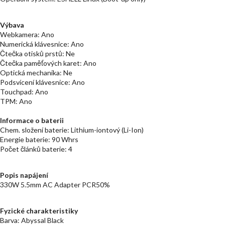
Výbava
Webkamera: Ano
Numerická klávesnice: Ano
Čtečka otisků prstů: Ne
Čtečka paměťových karet: Ano
Optická mechanika: Ne
Podsvícení klávesnice: Ano
Touchpad: Ano
TPM: Ano
Informace o baterii
Chem. složení baterie: Lithium-iontový (Li-Ion)
Energie baterie: 90 Whrs
Počet článků baterie: 4
Popis napájení
330W 5.5mm AC Adapter PCR50%
Fyzické charakteristiky
Barva: Abyssal Black