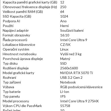
Kapacita paměti grafické karty (GB)
12
Obnovovací frekvence displeje (Hz)
250
Velikost paměti RAM (GB)
64
SSD Kapacita (GB)
1024
Podpora AI
Ano
Použití
Herní
Napájecí adaptér
Součástí balení
Formát obrazovky
16:10
Řada procesorů
Intel Core Ultra 9
Lokalizace klávesnice
CZ/SK
Operační systém
Linux
Hmotnost notebooku
Vyšší než 3 kg
Povrchová úprava displeje
Matný
Typ disku
SSD
Rozlišení displeje
2560x1600
Model grafické karty
NVIDIA RTX 5070 Ti
Rozhraní
USB 3.2 Gen 2
Typ zařízení
Notebook
Výbava
RGB podsvícená klávesnice
Typ baterie
Li-Ion
Typ panelu
IPS
Model procesoru
Intel Core Ultra 9 275HX
Výkon CPU dle PassMark
55758
Počet jader
10