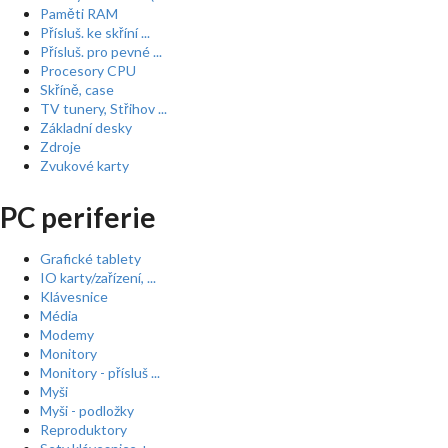
Paměti RAM
Přísluš. ke skříní ...
Přísluš. pro pevné ...
Procesory CPU
Skříně, case
TV tunery, Střihov ...
Základní desky
Zdroje
Zvukové karty
PC periferie
Grafické tablety
IO karty/zařízení, ...
Klávesnice
Média
Modemy
Monitory
Monitory - přísluš ...
Myši
Myši - podložky
Reproduktory