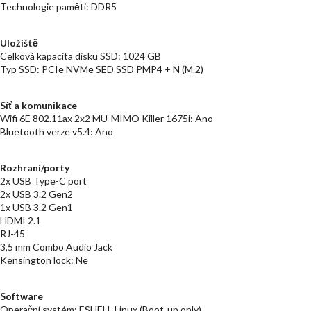
Technologie paměti: DDR5
Uložiště
Celková kapacita disku SSD: 1024 GB
Typ SSD: PCIe NVMe SED SSD PMP4 + N (M.2)
Síť a komunikace
Wifi 6E 802.11ax 2x2 MU-MIMO Killer 1675i: Ano
Bluetooth verze v5.4: Ano
Rozhraní/porty
2x USB Type-C port
2x USB 3.2 Gen2
1x USB 3.2 Gen1
HDMI 2.1
RJ-45
3,5 mm Combo Audio Jack
Kensington lock: Ne
Software
Operační systém: ESHELL Linux (Boot-up only)