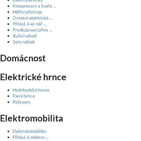
Kompresory a Sváře ...
Měřící přístroje
Ostatní elektrické ...
Přísluš. k el. nář ...
Prodlužovací přívo ...
Ruční nářadí
Sety nářadí
Domácnost
Elektrické hrnce
Multifunkční hrnce
Parní hrnce
Rýžovary
Elektromobilita
Elektrokoloběžky
Přísluš. k elektro ...