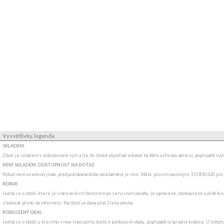
Vysvětlivky, legenda
SKLADEM:
Zboží je skladem v zobrazované výši a lze ho ihned objednat a dodat na Vámi určenou adresu, popřípadě v
NENÍ SKLADEM, DOSTUPNOST NA DOTAZ
:
Pokud není uvedeno jinak, předpokládaná doba naskladnění je min. 14dní, prosím zavolejte 315 810 620 pro
REPAIR:
Jedná se o zboží, které je vráceno distributorem po servisním zásahu, je opravené, odzkoušené a plně funk
sledovat přímo na internetu. Na zboží je dána plná 2 letá záruka.
POŠKOZENÝ OBAL:
Jedná se o zboží, u kterého vinou transportu došlo k poškození obalu, popřípadě originální krabice. U tohot