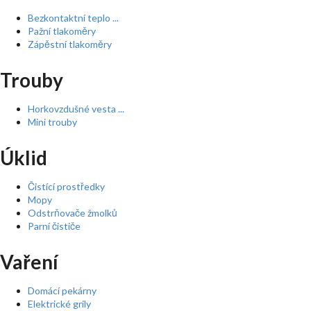
Bezkontaktní teplo ...
Pažní tlakoměry
Zápěstní tlakoměry
Trouby
Horkovzdušné vesta ...
Mini trouby
Úklid
Čistící prostředky
Mopy
Odstrňovače žmolků
Parní čističe
Vaření
Domácí pekárny
Elektrické grily