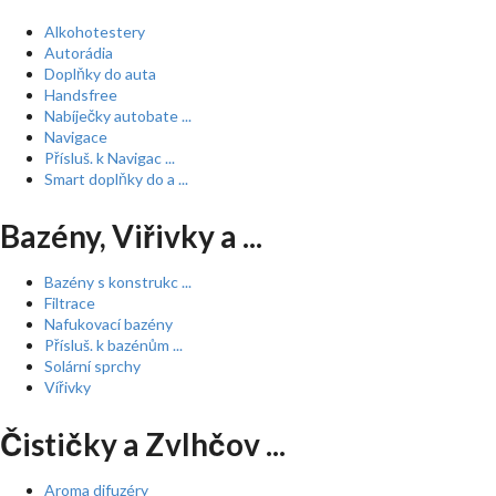
Alkohotestery
Autorádia
Doplňky do auta
Handsfree
Nabíječky autobate ...
Navigace
Přísluš. k Navigac ...
Smart doplňky do a ...
Bazény, Viřivky a ...
Bazény s konstrukc ...
Filtrace
Nafukovací bazény
Přísluš. k bazénům ...
Solární sprchy
Vířivky
Čističky a Zvlhčov ...
Aroma difuzéry