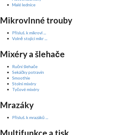
Malé lednice
Mikrovlnné trouby
Přísluš. k mikrovl ...
Volně stojící mikr ...
Mixéry a šlehače
Ruční šlehače
Sekáčky potravin
Smoothie
Stolní mixéry
Tyčové mixéry
Mrazáky
Přísluš. k mrazáků ...
Multifunkce a tisk ...