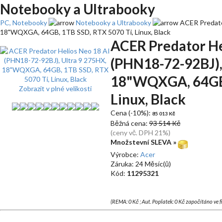
Notebooky a Ultrabooky
PC, Notebooky
Notebooky a Ultrabooky
ACER Predator
18"WQXGA, 64GB, 1TB SSD, RTX 5070 Ti, Linux, Black
ACER Predator He
(PHN18-72-92BJ),
18"WQXGA, 64GB,
Zobrazit v plné velikosti
Linux, Black
Cena (-10%):
85 013 Kč
Běžná cena:
93 514 Kč
(ceny vč. DPH 21%)
Množstevní SLEVA »
Výrobce:
Acer
Záruka: 24 Měsíc(ů)
Kód:
11295321
(REMA: 0 Kč ; Aut. Poplatek: 0 Kč započítáno ve 