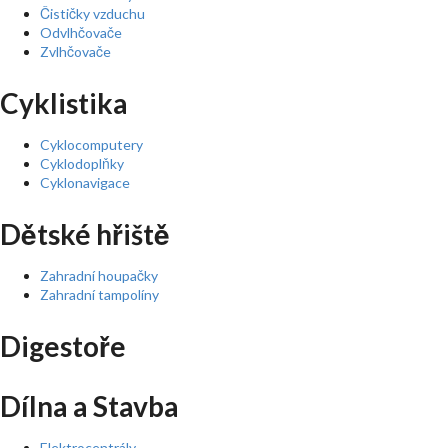
Čističky vzduchu
Odvlhčovače
Zvlhčovače
Cyklistika
Cyklocomputery
Cyklodoplňky
Cyklonavigace
Dětské hřiště
Zahradní houpačky
Zahradní tampolíny
Digestoře
Dílna a Stavba
Elektrocentrály