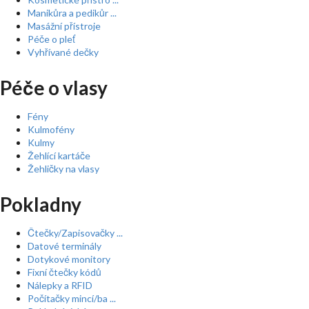
Manikůra a pedikůr ...
Masážní přístroje
Péče o pleť
Vyhřívané dečky
Péče o vlasy
Fény
Kulmofény
Kulmy
Žehlící kartáče
Žehličky na vlasy
Pokladny
Čtečky/Zapisovačky ...
Datové terminály
Dotykové monitory
Fixní čtečky kódů
Nálepky a RFID
Počítačky mincí/ba ...