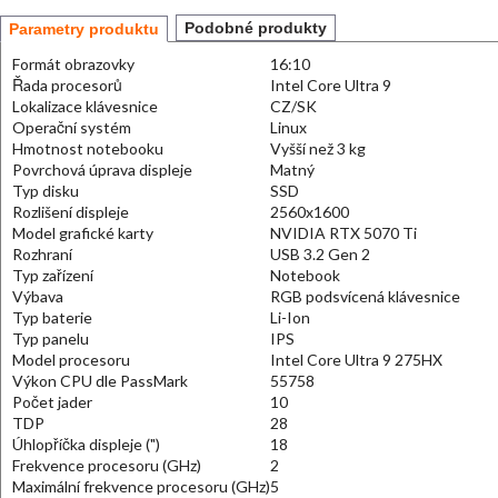
Podobné produkty
Parametry produktu
Formát obrazovky
16:10
Řada procesorů
Intel Core Ultra 9
Lokalizace klávesnice
CZ/SK
Operační systém
Linux
Hmotnost notebooku
Vyšší než 3 kg
Povrchová úprava displeje
Matný
Typ disku
SSD
Rozlišení displeje
2560x1600
Model grafické karty
NVIDIA RTX 5070 Ti
Rozhraní
USB 3.2 Gen 2
Typ zařízení
Notebook
Výbava
RGB podsvícená klávesnice
Typ baterie
Li-Ion
Typ panelu
IPS
Model procesoru
Intel Core Ultra 9 275HX
Výkon CPU dle PassMark
55758
Počet jader
10
TDP
28
Úhlopříčka displeje (")
18
Frekvence procesoru (GHz)
2
Maximální frekvence procesoru (GHz)
5