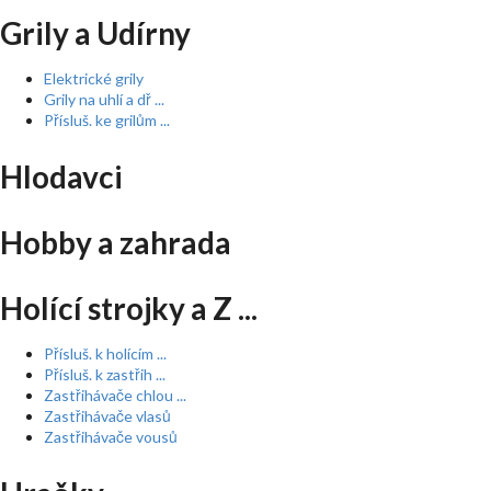
Grily a Udírny
Elektrické grily
Grily na uhlí a dř ...
Přísluš. ke grilům ...
Hlodavci
Hobby a zahrada
Holící strojky a Z ...
Přísluš. k holícím ...
Přísluš. k zastřih ...
Zastřihávače chlou ...
Zastřihávače vlasů
Zastřihávače vousů