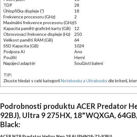
TDP
28
Úhlopříčka displeje (")
18
Frekvence procesoru (GHz)
2
Maximální frekvence procesoru (GHz)
5
Kapacita paměti grafické karty (GB)
12
Obnovovací frekvence displeje (Hz)
250
Velikost paměti RAM (GB)
64
SSD Kapacita (GB)
1024
Podpora AI
Ano
Použití
Herní
Napájecí adaptér
Součástí balení
TIP:
Zkuste hledat v celé kategorii
Notebooky a Ultrabooky
dle kriterií, kt
Podrobnosti produktu ACER Predator He
92BJ), Ultra 9 275HX, 18"WQXGA, 64GB, 
Black:
ACER NTB Predator Helios Neo 18 AI (PHN18-72-92BJ)