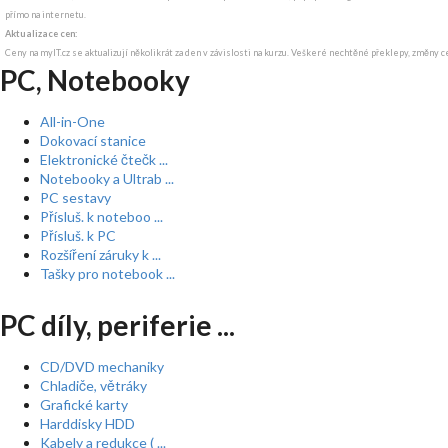
přímo na internetu.
Aktualizace cen:
Ceny na myIT.cz se aktualizují několikrát za den v závislosti na kurzu. Veškeré nechtěné překlepy, změny c
PC, Notebooky
All-in-One
Dokovací stanice
Elektronické čtečk ...
Notebooky a Ultrab ...
PC sestavy
Přísluš. k noteboo ...
Přísluš. k PC
Rozšíření záruky k ...
Tašky pro notebook ...
PC díly, periferie ...
CD/DVD mechaniky
Chladiče, větráky
Grafické karty
Harddisky HDD
Kabely a redukce ( ...