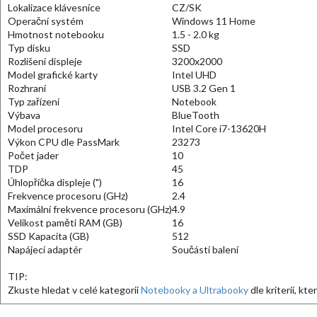
Lokalizace klávesnice
CZ/SK
Operační systém
Windows 11 Home
Hmotnost notebooku
1.5 - 2.0 kg
Typ disku
SSD
Rozlišení displeje
3200x2000
Model grafické karty
Intel UHD
Rozhraní
USB 3.2 Gen 1
Typ zařízení
Notebook
Výbava
BlueTooth
Model procesoru
Intel Core i7-13620H
Výkon CPU dle PassMark
23273
Počet jader
10
TDP
45
Úhlopříčka displeje (")
16
Frekvence procesoru (GHz)
2.4
Maximální frekvence procesoru (GHz)
4.9
Velikost paměti RAM (GB)
16
SSD Kapacita (GB)
512
Napájecí adaptér
Součástí balení
TIP:
Zkuste hledat v celé kategorii
Notebooky a Ultrabooky
dle kriterií, kt