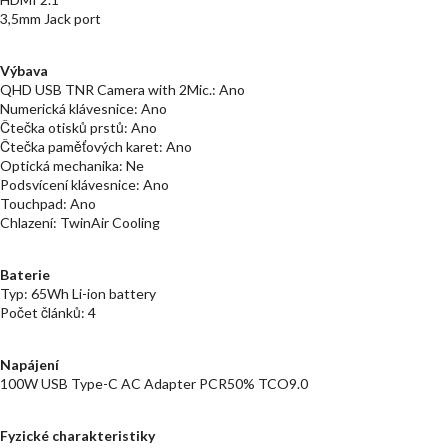
3,5mm Jack port
Výbava
QHD USB TNR Camera with 2Mic.: Ano
Numerická klávesnice: Ano
Čtečka otisků prstů: Ano
Čtečka paměťových karet: Ano
Optická mechanika: Ne
Podsvícení klávesnice: Ano
Touchpad: Ano
Chlazení: TwinAir Cooling
Baterie
Typ: 65Wh Li-ion battery
Počet článků: 4
Napájení
100W USB Type-C AC Adapter PCR50% TCO9.0
Fyzické charakteristiky