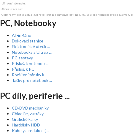
přímo na internetu.
Aktualizace cen:
Ceny na myIT.cz se aktualizují několikrát za den v závislosti na kurzu. Veškeré nechtěné překlepy, změny c
PC, Notebooky
All-in-One
Dokovací stanice
Elektronické čtečk ...
Notebooky a Ultrab ...
PC sestavy
Přísluš. k noteboo ...
Přísluš. k PC
Rozšíření záruky k ...
Tašky pro notebook ...
PC díly, periferie ...
CD/DVD mechaniky
Chladiče, větráky
Grafické karty
Harddisky HDD
Kabely a redukce ( ...