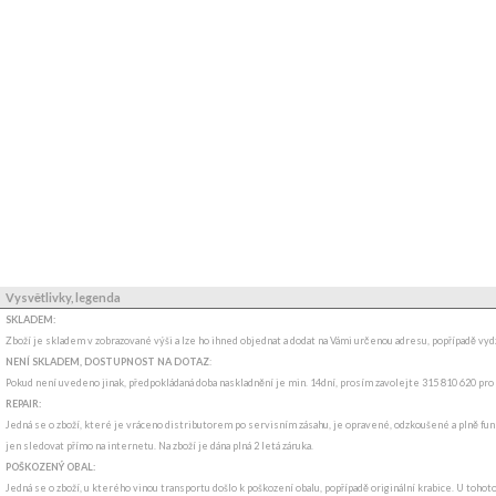
Vysvětlivky, legenda
SKLADEM:
Zboží je skladem v zobrazované výši a lze ho ihned objednat a dodat na Vámi určenou adresu, popřípadě v
NENÍ SKLADEM, DOSTUPNOST NA DOTAZ
:
Pokud není uvedeno jinak, předpokládaná doba naskladnění je min. 14dní, prosím zavolejte 315 810 620 pro
REPAIR:
Jedná se o zboží, které je vráceno distributorem po servisním zásahu, je opravené, odzkoušené a plně funk
jen sledovat přímo na internetu. Na zboží je dána plná 2 letá záruka.
POŠKOZENÝ OBAL:
Jedná se o zboží, u kterého vinou transportu došlo k poškození obalu, popřípadě originální krabice. U tohot