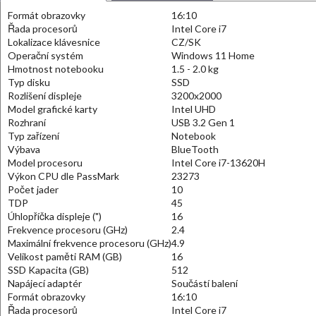
Formát obrazovky
16:10
Řada procesorů
Intel Core i7
Lokalizace klávesnice
CZ/SK
Operační systém
Windows 11 Home
Hmotnost notebooku
1.5 - 2.0 kg
Typ disku
SSD
Rozlišení displeje
3200x2000
Model grafické karty
Intel UHD
Rozhraní
USB 3.2 Gen 1
Typ zařízení
Notebook
Výbava
BlueTooth
Model procesoru
Intel Core i7-13620H
Výkon CPU dle PassMark
23273
Počet jader
10
TDP
45
Úhlopříčka displeje (")
16
Frekvence procesoru (GHz)
2.4
Maximální frekvence procesoru (GHz)
4.9
Velikost paměti RAM (GB)
16
SSD Kapacita (GB)
512
Napájecí adaptér
Součástí balení
Formát obrazovky
16:10
Řada procesorů
Intel Core i7