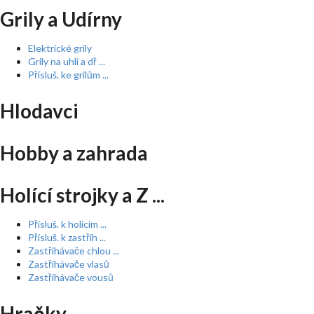
Grily a Udírny
Elektrické grily
Grily na uhlí a dř ...
Přísluš. ke grilům ...
Hlodavci
Hobby a zahrada
Holící strojky a Z ...
Přísluš. k holícím ...
Přísluš. k zastřih ...
Zastřihávače chlou ...
Zastřihávače vlasů
Zastřihávače vousů
Hračky