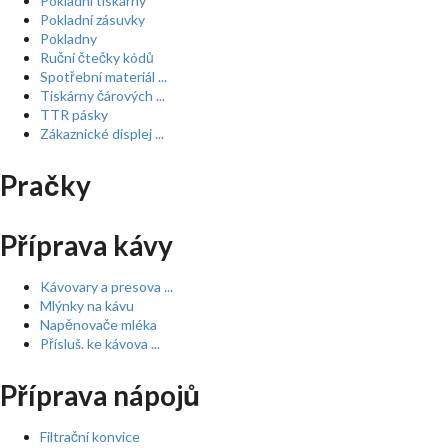
Pokladní tiskárny
Pokladní zásuvky
Pokladny
Ruční čtečky kódů
Spotřební materiál ...
Tiskárny čárových ...
TTR pásky
Zákaznické displej ...
Pračky
Příprava kávy
Kávovary a presova ...
Mlýnky na kávu
Napěnovače mléka
Přísluš. ke kávova ...
Příprava nápojů
Filtrační konvice