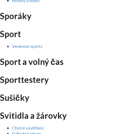
Notesy a bloky
Sporáky
Sport
Venkovní sporty
Sport a volný čas
Sporttestery
Sušičky
Svitidla a žárovky
Chytré osvětlení
Světelné zdroje