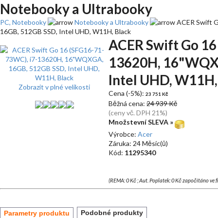
Notebooky a Ultrabooky
PC, Notebooky
Notebooky a Ultrabooky
ACER Swift G
16GB, 512GB SSD, Intel UHD, W11H, Black
ACER Swift Go 16
13620H, 16"WQXG
Intel UHD, W11H,
Zobrazit v plné velikosti
Cena (-5%):
23 751 Kč
Běžná cena:
24 939 Kč
(ceny vč. DPH 21%)
Množstevní SLEVA »
Výrobce:
Acer
Záruka: 24 Měsíc(ů)
Kód:
11295340
(REMA: 0 Kč ; Aut. Poplatek: 0 Kč započítáno ve 
Podobné produkty
Parametry produktu