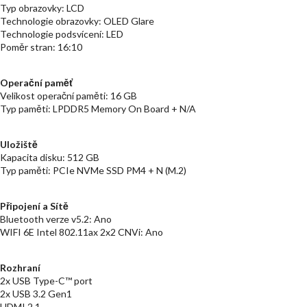
Typ obrazovky: LCD
Technologie obrazovky: OLED Glare
Technologie podsvícení: LED
Poměr stran: 16:10
Operační paměť
Velikost operační paměti: 16 GB
Typ paměti: LPDDR5 Memory On Board + N/A
Uložiště
Kapacita disku: 512 GB
Typ paměti: PCIe NVMe SSD PM4 + N (M.2)
Připojení a Sítě
Bluetooth verze v5.2: Ano
WIFI 6E Intel 802.11ax 2x2 CNVi: Ano
Rozhraní
2x USB Type-C™ port
2x USB 3.2 Gen1
HDMI 2.1