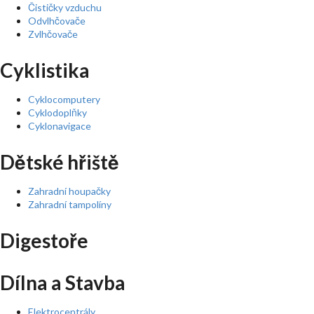
Čističky vzduchu
Odvlhčovače
Zvlhčovače
Cyklistika
Cyklocomputery
Cyklodoplňky
Cyklonavigace
Dětské hřiště
Zahradní houpačky
Zahradní tampolíny
Digestoře
Dílna a Stavba
Elektrocentrály