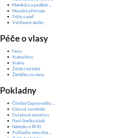
Manikůra a pedikůr ...
Masážní přístroje
Péče o pleť
Vyhřívané dečky
Péče o vlasy
Fény
Kulmofény
Kulmy
Žehlící kartáče
Žehličky na vlasy
Pokladny
Čtečky/Zapisovačky ...
Datové terminály
Dotykové monitory
Fixní čtečky kódů
Nálepky a RFID
Počítačky mincí/ba ...