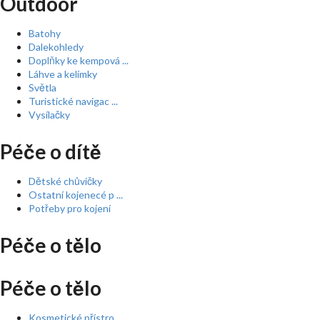
Outdoor
Batohy
Dalekohledy
Doplňky ke kempová ...
Láhve a kelímky
Světla
Turistické navigac ...
Vysílačky
Péče o dítě
Dětské chůvičky
Ostatní kojenecé p ...
Potřeby pro kojení
Péče o tělo
Péče o tělo
Kosmetické přístro ...