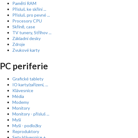
Paměti RAM
Přísluš. ke skříní ...
Přísluš. pro pevné ...
Procesory CPU
Skříně, case
TV tunery, Střihov ...
Základní desky
Zdroje
Zvukové karty
PC periferie
Grafické tablety
IO karty/zařízení, ...
Klávesnice
Média
Modemy
Monitory
Monitory - přísluš ...
Myši
Myši - podložky
Reproduktory
Sety klávesnice + ...