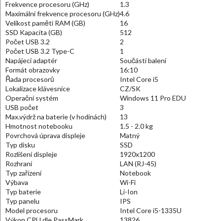
Frekvence procesoru (GHz)
1.3
Maximální frekvence procesoru (GHz)
4.6
Velikost paměti RAM (GB)
16
SSD Kapacita (GB)
512
Počet USB 3.2
2
Počet USB 3.2 Type-C
1
Napájecí adaptér
Součástí balení
Formát obrazovky
16:10
Řada procesorů
Intel Core i5
Lokalizace klávesnice
CZ/SK
Operační systém
Windows 11 Pro EDU
USB počet
3
Max.výdrž na baterie (v hodinách)
13
Hmotnost notebooku
1.5 - 2.0 kg
Povrchová úprava displeje
Matný
Typ disku
SSD
Rozlišení displeje
1920x1200
Rozhraní
LAN (RJ-45)
Typ zařízení
Notebook
Výbava
Wi-Fi
Typ baterie
Li-Ion
Typ panelu
IPS
Model procesoru
Intel Core i5-1335U
Výkon CPU dle PassMark
13826