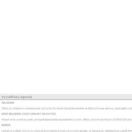
Vysvětlivky, legenda
SKLADEM:
Zboží je skladem v zobrazované výši a lze ho ihned objednat a dodat na Vámi určenou adresu, popřípadě v
NENÍ SKLADEM, DOSTUPNOST NA DOTAZ
:
Pokud není uvedeno jinak, předpokládaná doba naskladnění je min. 14dní, prosím zavolejte 315 810 620 pro
REPAIR:
Jedná se o zboží, které je vráceno distributorem po servisním zásahu, je opravené, odzkoušené a plně funk