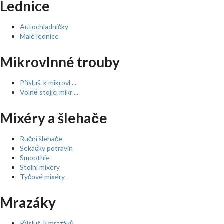
Lednice
Autochladničky
Malé lednice
Mikrovlnné trouby
Přísluš. k mikrovl ...
Volně stojící mikr ...
Mixéry a šlehače
Ruční šlehače
Sekáčky potravin
Smoothie
Stolní mixéry
Tyčové mixéry
Mrazáky
Přísluš. k mrazáků ...