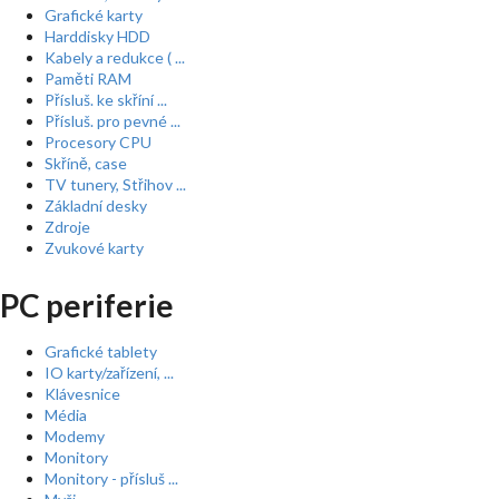
Grafické karty
Harddisky HDD
Kabely a redukce ( ...
Paměti RAM
Přísluš. ke skříní ...
Přísluš. pro pevné ...
Procesory CPU
Skříně, case
TV tunery, Střihov ...
Základní desky
Zdroje
Zvukové karty
PC periferie
Grafické tablety
IO karty/zařízení, ...
Klávesnice
Média
Modemy
Monitory
Monitory - přísluš ...