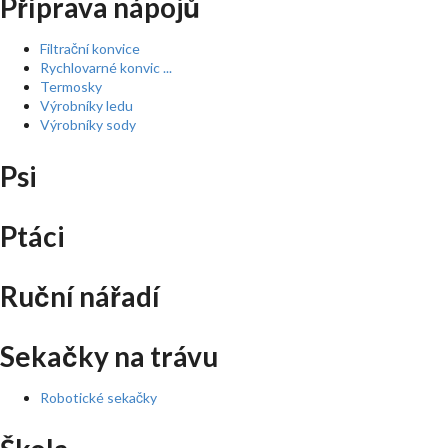
Příprava nápojů
Filtrační konvice
Rychlovarné konvic ...
Termosky
Výrobníky ledu
Výrobníky sody
Psi
Ptáci
Ruční nářadí
Sekačky na trávu
Robotické sekačky