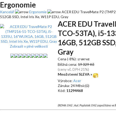
Ergonomie
Kancelář
Ergonomie
ACER EDU TravelMate P2 (TMP2
512GB SSD, Intel Iris Xe, W11P EDU, Gray
ACER EDU Travel
TCO-53TA), i5-1
16GB, 512GB SSD, 
Zobrazit v plné velikosti
Gray
Cena (-8%):
17 897 Kč
Běžná cena:
19 329 Kč
(ceny vč. DPH 21%)
Množstevní SLEVA »
Výrobce:
Acer
Záruka: 24 Měsíc(ů)
Kód:
11294468
(REMA: 0 Kč ; Aut. Poplatek: 0 Kč započítáno ve 