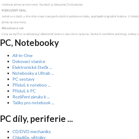
sledovat přímo na internetu. Na zboží je dána plná 2 letá záruka.
POŠKOZENÝ OBAL:
Jedná se o zboží, u kterého vinou transportu došlo k poškození obalu, popřípadě originální krabice. U tohot
přímo na internetu.
Aktualizace cen:
Ceny na myIT.cz se aktualizují několikrát za den v závislosti na kurzu. Veškeré nechtěné překlepy, změny c
PC, Notebooky
All-in-One
Dokovací stanice
Elektronické čtečk ...
Notebooky a Ultrab ...
PC sestavy
Přísluš. k noteboo ...
Přísluš. k PC
Rozšíření záruky k ...
Tašky pro notebook ...
PC díly, periferie ...
CD/DVD mechaniky
Chladiče, větráky