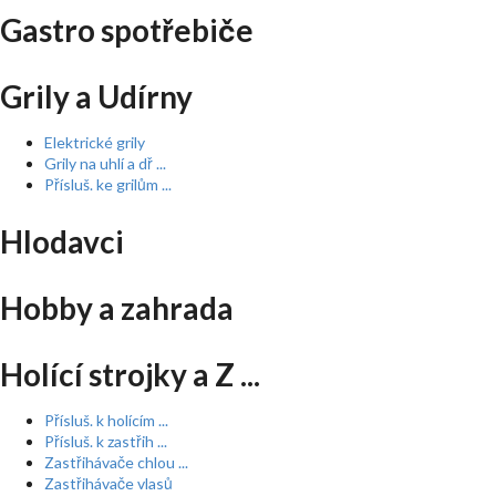
Gastro spotřebiče
Grily a Udírny
Elektrické grily
Grily na uhlí a dř ...
Přísluš. ke grilům ...
Hlodavci
Hobby a zahrada
Holící strojky a Z ...
Přísluš. k holícím ...
Přísluš. k zastřih ...
Zastřihávače chlou ...
Zastřihávače vlasů