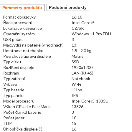
Podobné produkty
Parametry produktu
Formát obrazovky
16:10
Řada procesorů
Intel Core i5
Lokalizace klávesnice
CZ/SK
Operační systém
Windows 11 Pro EDU
USB počet
3
Max.výdrž na baterie (v hodinách)
13
Hmotnost notebooku
1.5 - 2.0 kg
Povrchová úprava displeje
Matný
Typ disku
SSD
Rozlišení displeje
1920x1200
Rozhraní
LAN (RJ-45)
Typ zařízení
Notebook
Výbava
Wi-Fi
Typ baterie
Li-Ion
Typ panelu
IPS
Model procesoru
Intel Core i5-1335U
Výkon CPU dle PassMark
13826
Počet článků baterie
3
Počet jader
10
TDP
15
Úhlopříčka displeje (")
16