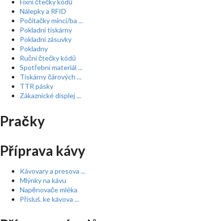
Fixní čtečky kódů
Nálepky a RFID
Počítačky mincí/ba ...
Pokladní tiskárny
Pokladní zásuvky
Pokladny
Ruční čtečky kódů
Spotřební materiál ...
Tiskárny čárových ...
TTR pásky
Zákaznické displej ...
Pračky
Příprava kávy
Kávovary a presova ...
Mlýnky na kávu
Napěnovače mléka
Přísluš. ke kávova ...