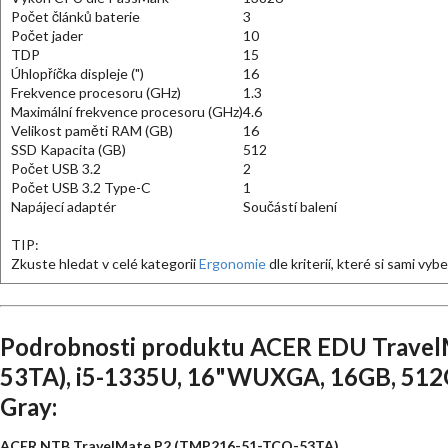
Počet článků baterie
3
Počet jader
10
TDP
15
Úhlopříčka displeje (")
16
Frekvence procesoru (GHz)
1.3
Maximální frekvence procesoru (GHz)
4.6
Velikost paměti RAM (GB)
16
SSD Kapacita (GB)
512
Počet USB 3.2
2
Počet USB 3.2 Type-C
1
Napájecí adaptér
Součástí balení
TIP:
Zkuste hledat v celé kategorii
Ergonomie
dle kriterií, které si sami vyb
Podrobnosti produktu ACER EDU Trave
53TA), i5-1335U, 16"WUXGA, 16GB, 512GB
Gray:
ACER NTB TravelMate P2 (TMP216-51-TCO-53TA)