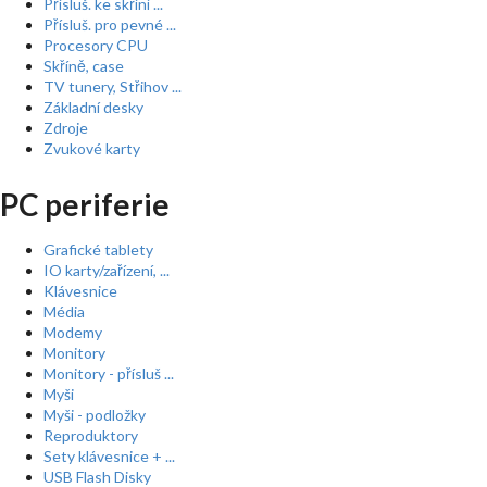
Přísluš. ke skříní ...
Přísluš. pro pevné ...
Procesory CPU
Skříně, case
TV tunery, Střihov ...
Základní desky
Zdroje
Zvukové karty
PC periferie
Grafické tablety
IO karty/zařízení, ...
Klávesnice
Média
Modemy
Monitory
Monitory - přísluš ...
Myši
Myši - podložky
Reproduktory
Sety klávesnice + ...
USB Flash Disky