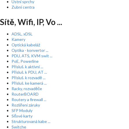
Ústní sprchy
Zubní centra
Sítě, Wifi, IP, Vo ...
ADSL, xDSL
Kamery
Optická kabeláž
Optika - konvertor ...
PDU, ATS, KVM swit ...
PoE, Powerline
Přísluš. k aktivní ...
Přísluš. k PDU, AT ...
Přísluš. k rozvadě ...
Přísluš. ke kamerá ...
Racky, rozvaděče
RouterBOARD
Routery a firewall ...
Rozšíření záruky
SFP Moduly
Síťové karty
Strukturovaná kabe ...
Switche