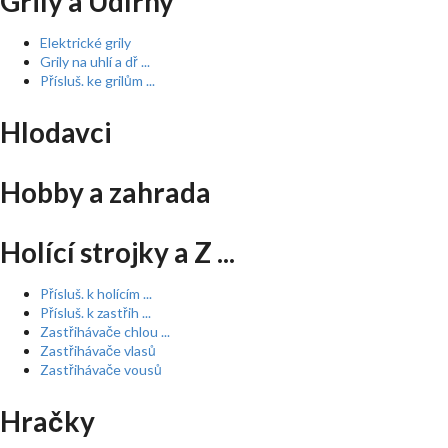
Grily a Udírny
Elektrické grily
Grily na uhlí a dř ...
Přísluš. ke grilům ...
Hlodavci
Hobby a zahrada
Holící strojky a Z ...
Přísluš. k holícím ...
Přísluš. k zastřih ...
Zastřihávače chlou ...
Zastřihávače vlasů
Zastřihávače vousů
Hračky