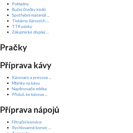
Pokladny
Ruční čtečky kódů
Spotřební materiál ...
Tiskárny čárových ...
TTR pásky
Zákaznické displej ...
Pračky
Příprava kávy
Kávovary a presova ...
Mlýnky na kávu
Napěnovače mléka
Přísluš. ke kávova ...
Příprava nápojů
Filtrační konvice
Rychlovarné konvic ...