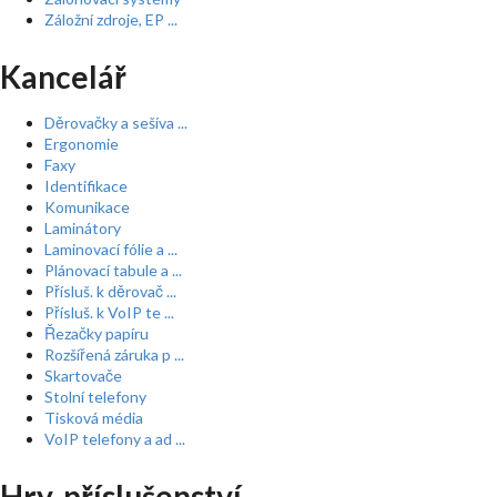
Záložní zdroje, EP ...
Kancelář
Děrovačky a sešíva ...
Ergonomie
Faxy
Identifikace
Komunikace
Laminátory
Laminovací fólie a ...
Plánovací tabule a ...
Přísluš. k děrovač ...
Přísluš. k VoIP te ...
Řezačky papíru
Rozšířená záruka p ...
Skartovače
Stolní telefony
Tisková média
VoIP telefony a ad ...
Hry, příslušenství