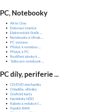
PC, Notebooky
All-in-One
Dokovací stanice
Elektronické čtečk ...
Notebooky a Ultrab ...
PC sestavy
Přísluš. k noteboo ...
Přísluš. k PC
Rozšíření záruky k ...
Tašky pro notebook ...
PC díly, periferie ...
CD/DVD mechaniky
Chladiče, větráky
Grafické karty
Harddisky HDD
Kabely a redukce ( ...
Paměti RAM