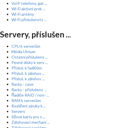
VoIP telefony, gat ...
Wi-Fi aktivní prvk ...
Wi-Fi antény
Wi-Fi příslušenstv ...
Servery, příslušen ...
CPU k serverům
Média Utrium
Ostatní příslušens ...
Pevné disky k serv ...
Přísluš. k řadičům
Přísluš. k zálohov ...
Přísluš. k zálohov ...
Racky - case
Racky - příslušens ...
Řadiče RAID / non- ...
RAM k serverům
Rozšíření záruky k ...
Servery
Síťové karty pro s ...
Zálohovací mechani ...
Zálohovací systémy