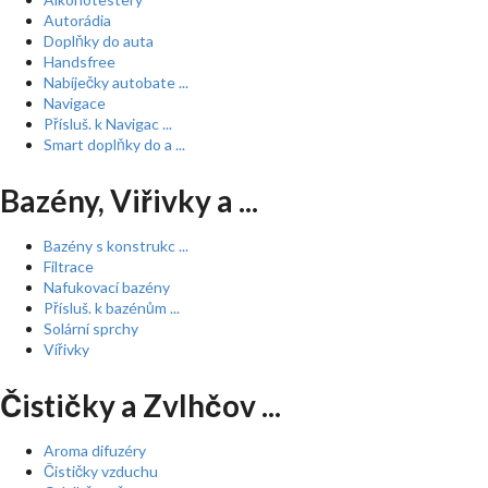
Autorádia
Doplňky do auta
Handsfree
Nabíječky autobate ...
Navigace
Přísluš. k Navigac ...
Smart doplňky do a ...
Bazény, Viřivky a ...
Bazény s konstrukc ...
Filtrace
Nafukovací bazény
Přísluš. k bazénům ...
Solární sprchy
Vířivky
Čističky a Zvlhčov ...
Aroma difuzéry
Čističky vzduchu