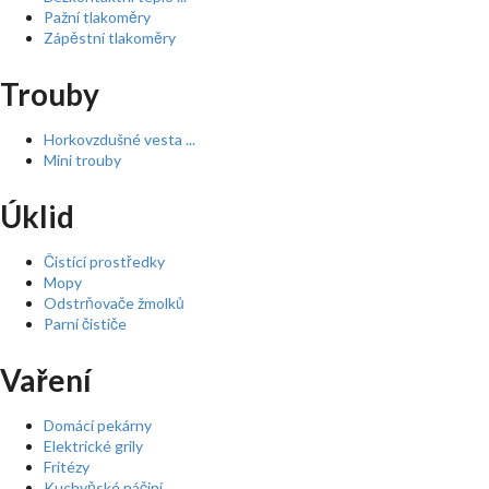
Pažní tlakoměry
Zápěstní tlakoměry
Trouby
Horkovzdušné vesta ...
Mini trouby
Úklid
Čistící prostředky
Mopy
Odstrňovače žmolků
Parní čističe
Vaření
Domácí pekárny
Elektrické grily
Fritézy
Kuchyňské náčiní