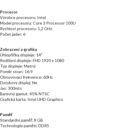
Procesor
Výrobce procesoru: Intel
Model procesoru: Core 3 Processor 100U
Rychlost procesoru: 1,2 GHz
Počet jader: 6
Zobrazení a grafika
Úhlopříčka displeje: 14"
Rozlišení displeje: FHD 1920 x 1080
Typ displeje: Matný
Poměr stran: 16:9
Obnovovací frekvence: 60Hz
Dotykový displej: Ne
Jas: 300nits
Barevný gamut: 45% NTSC
Grafická karta: Intel UHD Graphics
Paměť
Standardní paměť: 8 GB
Technologie paměti: DDR5