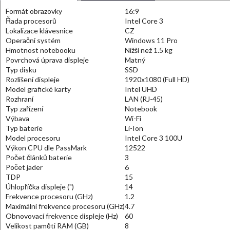
Formát obrazovky
16:9
Řada procesorů
Intel Core 3
Lokalizace klávesnice
CZ
Operační systém
Windows 11 Pro
Hmotnost notebooku
Nižší než 1.5 kg
Povrchová úprava displeje
Matný
Typ disku
SSD
Rozlišení displeje
1920x1080 (Full HD)
Model grafické karty
Intel UHD
Rozhraní
LAN (RJ-45)
Typ zařízení
Notebook
Výbava
Wi-Fi
Typ baterie
Li-Ion
Model procesoru
Intel Core 3 100U
Výkon CPU dle PassMark
12522
Počet článků baterie
3
Počet jader
6
TDP
15
Úhlopříčka displeje (")
14
Frekvence procesoru (GHz)
1.2
Maximální frekvence procesoru (GHz)
4.7
Obnovovací frekvence displeje (Hz)
60
Velikost paměti RAM (GB)
8