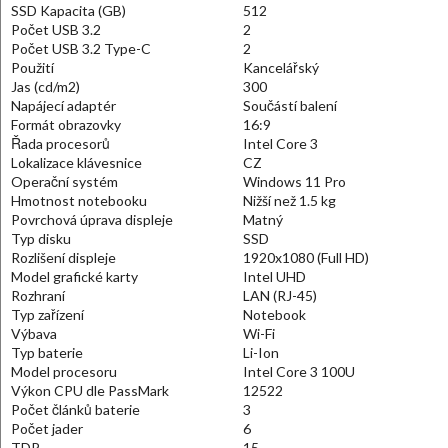
SSD Kapacita (GB)
512
Počet USB 3.2
2
Počet USB 3.2 Type-C
2
Použití
Kancelářský
Jas (cd/m2)
300
Napájecí adaptér
Součástí balení
Formát obrazovky
16:9
Řada procesorů
Intel Core 3
Lokalizace klávesnice
CZ
Operační systém
Windows 11 Pro
Hmotnost notebooku
Nižší než 1.5 kg
Povrchová úprava displeje
Matný
Typ disku
SSD
Rozlišení displeje
1920x1080 (Full HD)
Model grafické karty
Intel UHD
Rozhraní
LAN (RJ-45)
Typ zařízení
Notebook
Výbava
Wi-Fi
Typ baterie
Li-Ion
Model procesoru
Intel Core 3 100U
Výkon CPU dle PassMark
12522
Počet článků baterie
3
Počet jader
6
TDP
15