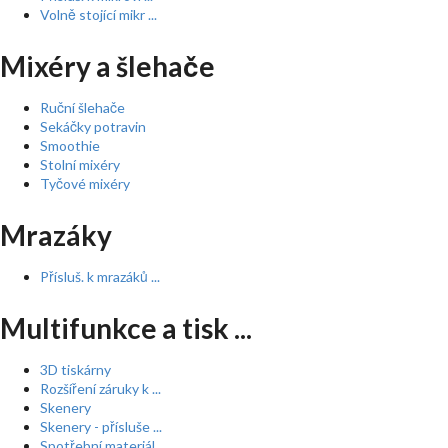
Volně stojící mikr ...
Mixéry a šlehače
Ruční šlehače
Sekáčky potravin
Smoothie
Stolní mixéry
Tyčové mixéry
Mrazáky
Přísluš. k mrazáků ...
Multifunkce a tisk ...
3D tiskárny
Rozšíření záruky k ...
Skenery
Skenery - přísluše ...
Spotřební materiál ...