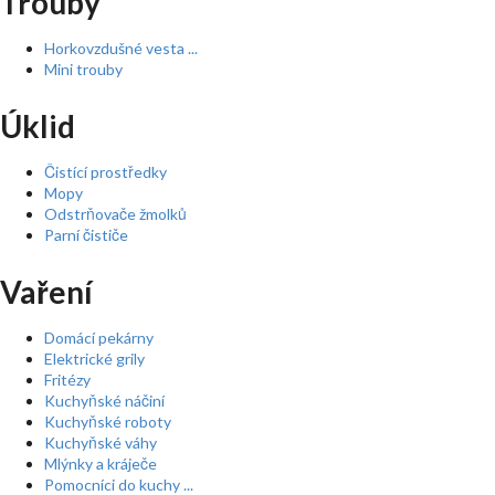
Trouby
Horkovzdušné vesta ...
Mini trouby
Úklid
Čistící prostředky
Mopy
Odstrňovače žmolků
Parní čističe
Vaření
Domácí pekárny
Elektrické grily
Fritézy
Kuchyňské náčiní
Kuchyňské roboty
Kuchyňské váhy
Mlýnky a kráječe
Pomocníci do kuchy ...