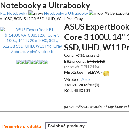
Notebooky a Ultrabooky
PC, Notebooky
Notebooky a Ultrabooky
ASUS ExpertB
x 1080, 8GB, 512GB SSD, UHD, W11 Pro, Gray
ASUS ExpertBook
Core 3 100U, 14"
SSD, UHD, W11 Pr
Zobrazit v plné velikosti
Cena (-6%):
16 652 Kč
Běžná cena:
17 651 Kč
(ceny vč. DPH 21%)
Množstevní SLEVA »
Výrobce:
Asus
Záruka: 24 Měsíc(ů)
Kód:
4830104
(REMA: 0 Kč ; Aut. Poplatek: 0 Kč započítáno ve 
Podobné produkty
Parametry produktu