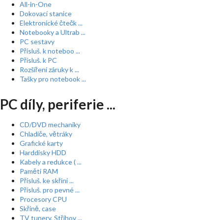
All-in-One
Dokovací stanice
Elektronické čtečk ...
Notebooky a Ultrab ...
PC sestavy
Přísluš. k noteboo ...
Přísluš. k PC
Rozšíření záruky k ...
Tašky pro notebook ...
PC díly, periferie ...
CD/DVD mechaniky
Chladiče, větráky
Grafické karty
Harddisky HDD
Kabely a redukce ( ...
Paměti RAM
Přísluš. ke skříní ...
Přísluš. pro pevné ...
Procesory CPU
Skříně, case
TV tunery, Střihov ...