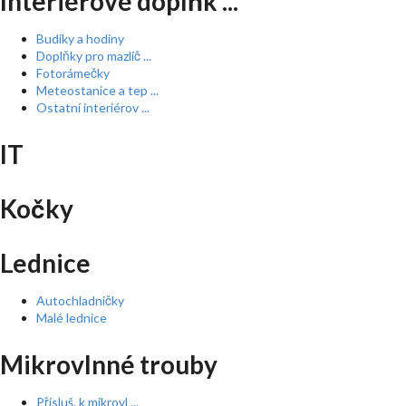
Interiérové doplňk ...
Budíky a hodiny
Doplňky pro mazlíč ...
Fotorámečky
Meteostanice a tep ...
Ostatní interiérov ...
IT
Kočky
Lednice
Autochladničky
Malé lednice
Mikrovlnné trouby
Přísluš. k mikrovl ...