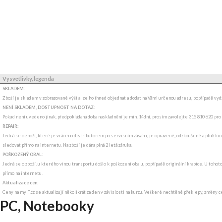
Vysvětlivky, legenda
SKLADEM:
Zboží je skladem v zobrazované výši a lze ho ihned objednat a dodat na Vámi určenou adresu, popřípadě v
NENÍ SKLADEM, DOSTUPNOST NA DOTAZ
:
Pokud není uvedeno jinak, předpokládaná doba naskladnění je min. 14dní, prosím zavolejte 315 810 620 pro
REPAIR:
Jedná se o zboží, které je vráceno distributorem po servisním zásahu, je opravené, odzkoušené a plně funk
sledovat přímo na internetu. Na zboží je dána plná 2 letá záruka.
POŠKOZENÝ OBAL:
Jedná se o zboží, u kterého vinou transportu došlo k poškození obalu, popřípadě originální krabice. U tohot
přímo na internetu.
Aktualizace cen:
Ceny na myIT.cz se aktualizují několikrát za den v závislosti na kurzu. Veškeré nechtěné překlepy, změny c
PC, Notebooky