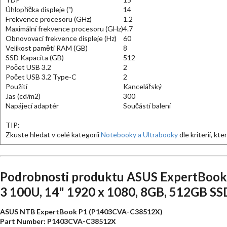
Úhlopříčka displeje (")
14
Frekvence procesoru (GHz)
1.2
Maximální frekvence procesoru (GHz)
4.7
Obnovovací frekvence displeje (Hz)
60
Velikost paměti RAM (GB)
8
SSD Kapacita (GB)
512
Počet USB 3.2
2
Počet USB 3.2 Type-C
2
Použití
Kancelářský
Jas (cd/m2)
300
Napájecí adaptér
Součástí balení
TIP:
Zkuste hledat v celé kategorii
Notebooky a Ultrabooky
dle kriterií, kt
Podrobnosti produktu ASUS ExpertBook
3 100U, 14" 1920 x 1080, 8GB, 512GB SS
ASUS NTB ExpertBook P1 (P1403CVA-C38512X)
Part Number: P1403CVA-C38512X