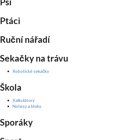
Psi
Ptáci
Ruční nářadí
Sekačky na trávu
Robotické sekačky
Škola
Kalkulátory
Notesy a bloky
Sporáky