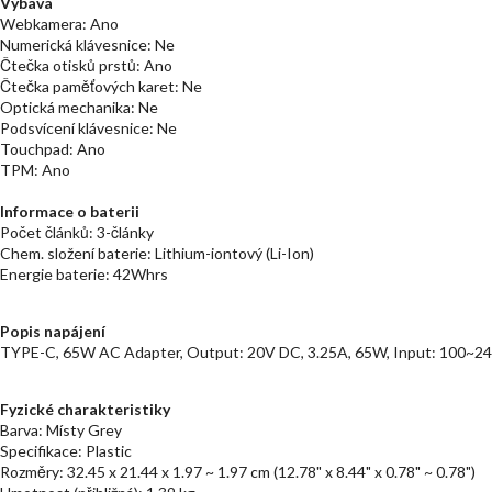
Výbava
Webkamera: Ano
Numerická klávesnice: Ne
Čtečka otisků prstů: Ano
Čtečka paměťových karet: Ne
Optická mechanika: Ne
Podsvícení klávesnice: Ne
Touchpad: Ano
TPM: Ano
Informace o baterii
Počet článků: 3-články
Chem. složení baterie: Lithium-iontový (Li-Ion)
Energie baterie: 42Whrs
Popis napájení
TYPE-C, 65W AC Adapter, Output: 20V DC, 3.25A, 65W, Input: 100~24
Fyzické charakteristiky
Barva: Místy Grey
Specifikace: Plastic
Rozměry: 32.45 x 21.44 x 1.97 ~ 1.97 cm (12.78" x 8.44" x 0.78" ~ 0.78")