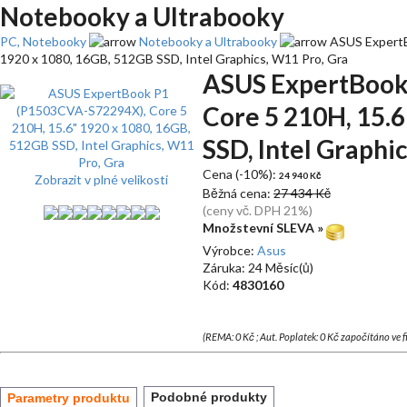
Notebooky a Ultrabooky
PC, Notebooky
Notebooky a Ultrabooky
ASUS ExpertB
1920 x 1080, 16GB, 512GB SSD, Intel Graphics, W11 Pro, Gra
ASUS ExpertBook
Core 5 210H, 15.
SSD, Intel Graphi
Cena (-10%):
24 940 Kč
Zobrazit v plné velikosti
Běžná cena:
27 434 Kč
(ceny vč. DPH 21%)
Množstevní SLEVA »
Výrobce:
Asus
Záruka: 24 Měsíc(ů)
Kód:
4830160
(REMA: 0 Kč ; Aut. Poplatek: 0 Kč započítáno ve 
Podobné produkty
Parametry produktu