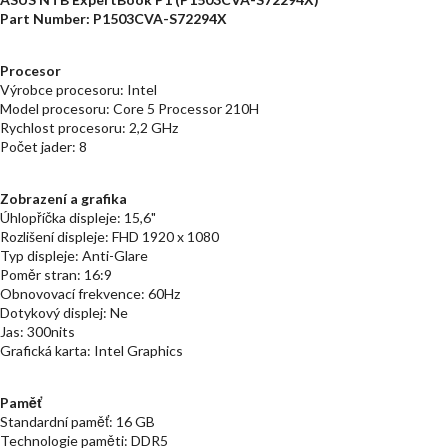
Part Number: P1503CVA-S72294X
Procesor
Výrobce procesoru: Intel
Model procesoru: Core 5 Processor 210H
Rychlost procesoru: 2,2 GHz
Počet jader: 8
Zobrazení a grafika
Úhlopříčka displeje: 15,6"
Rozlišení displeje: FHD 1920 x 1080
Typ displeje: Anti-Glare
Poměr stran: 16:9
Obnovovací frekvence: 60Hz
Dotykový displej: Ne
Jas: 300nits
Grafická karta: Intel Graphics
Paměť
Standardní paměť: 16 GB
Technologie paměti: DDR5