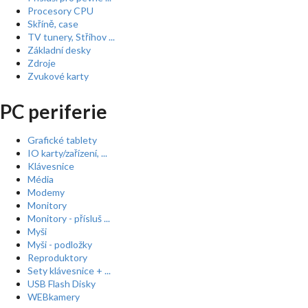
Procesory CPU
Skříně, case
TV tunery, Střihov ...
Základní desky
Zdroje
Zvukové karty
PC periferie
Grafické tablety
IO karty/zařízení, ...
Klávesnice
Média
Modemy
Monitory
Monitory - přísluš ...
Myši
Myši - podložky
Reproduktory
Sety klávesnice + ...
USB Flash Disky
WEBkamery