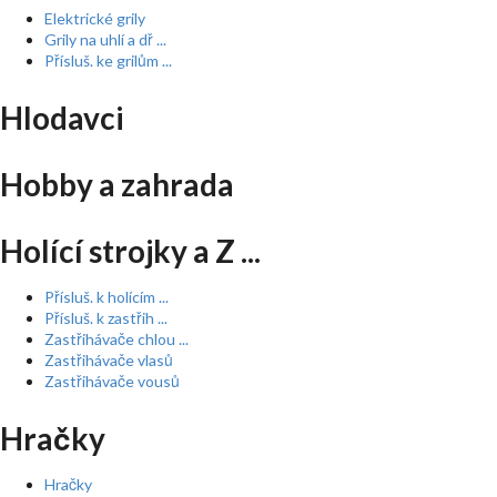
Elektrické grily
Grily na uhlí a dř ...
Přísluš. ke grilům ...
Hlodavci
Hobby a zahrada
Holící strojky a Z ...
Přísluš. k holícím ...
Přísluš. k zastřih ...
Zastřihávače chlou ...
Zastřihávače vlasů
Zastřihávače vousů
Hračky
Hračky