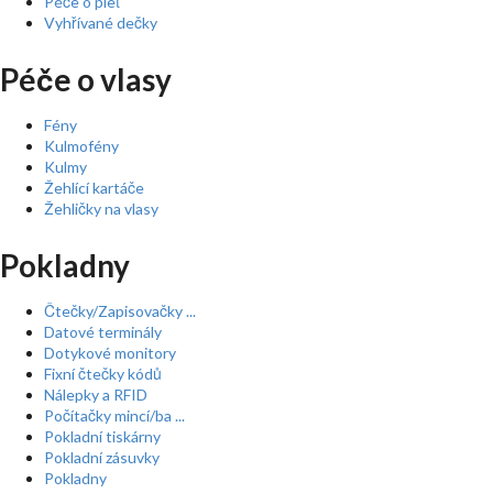
Péče o pleť
Vyhřívané dečky
Péče o vlasy
Fény
Kulmofény
Kulmy
Žehlící kartáče
Žehličky na vlasy
Pokladny
Čtečky/Zapisovačky ...
Datové terminály
Dotykové monitory
Fixní čtečky kódů
Nálepky a RFID
Počítačky mincí/ba ...
Pokladní tiskárny
Pokladní zásuvky
Pokladny