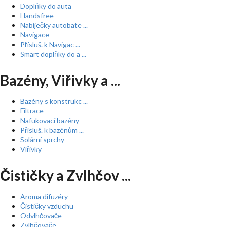
Doplňky do auta
Handsfree
Nabíječky autobate ...
Navigace
Přísluš. k Navigac ...
Smart doplňky do a ...
Bazény, Viřivky a ...
Bazény s konstrukc ...
Filtrace
Nafukovací bazény
Přísluš. k bazénům ...
Solární sprchy
Vířivky
Čističky a Zvlhčov ...
Aroma difuzéry
Čističky vzduchu
Odvlhčovače
Zvlhčovače