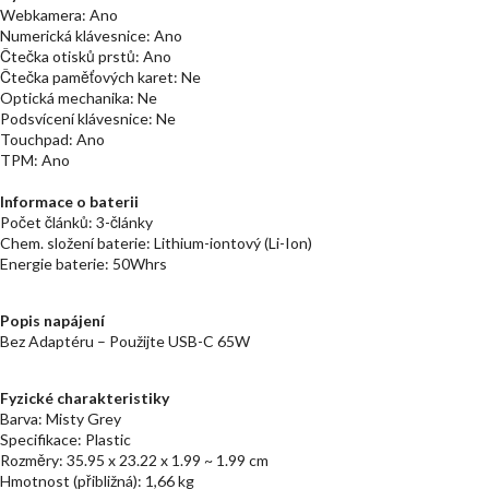
Webkamera: Ano
Numerická klávesnice: Ano
Čtečka otisků prstů: Ano
Čtečka paměťových karet: Ne
Optická mechanika: Ne
Podsvícení klávesnice: Ne
Touchpad: Ano
TPM: Ano
Informace o baterii
Počet článků: 3-články
Chem. složení baterie: Lithium-iontový (Li-Ion)
Energie baterie: 50Whrs
Popis napájení
Bez Adaptéru – Použijte USB-C 65W
Fyzické charakteristiky
Barva: Misty Grey
Specifikace: Plastic
Rozměry: 35.95 x 23.22 x 1.99 ~ 1.99 cm
Hmotnost (přibližná): 1,66 kg