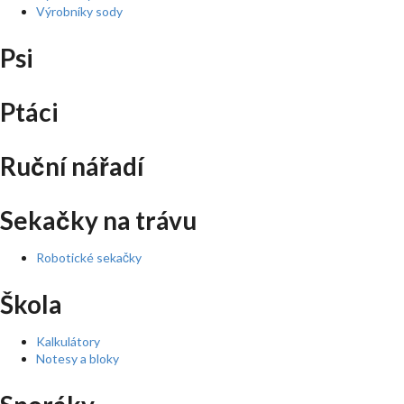
Výrobníky sody
Psi
Ptáci
Ruční nářadí
Sekačky na trávu
Robotické sekačky
Škola
Kalkulátory
Notesy a bloky