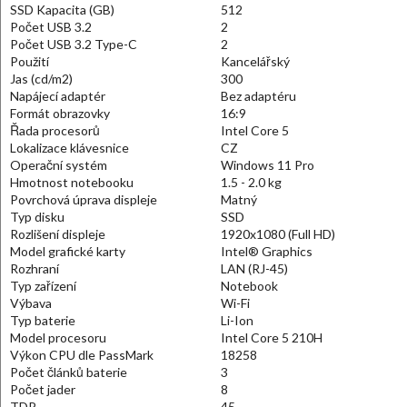
SSD Kapacita (GB)
512
Počet USB 3.2
2
Počet USB 3.2 Type-C
2
Použití
Kancelářský
Jas (cd/m2)
300
Napájecí adaptér
Bez adaptéru
Formát obrazovky
16:9
Řada procesorů
Intel Core 5
Lokalizace klávesnice
CZ
Operační systém
Windows 11 Pro
Hmotnost notebooku
1.5 - 2.0 kg
Povrchová úprava displeje
Matný
Typ disku
SSD
Rozlišení displeje
1920x1080 (Full HD)
Model grafické karty
Intel® Graphics
Rozhraní
LAN (RJ-45)
Typ zařízení
Notebook
Výbava
Wi-Fi
Typ baterie
Li-Ion
Model procesoru
Intel Core 5 210H
Výkon CPU dle PassMark
18258
Počet článků baterie
3
Počet jader
8
TDP
45