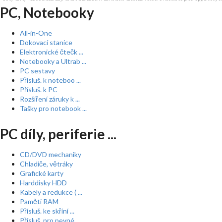
PC, Notebooky
All-in-One
Dokovací stanice
Elektronické čtečk ...
Notebooky a Ultrab ...
PC sestavy
Přísluš. k noteboo ...
Přísluš. k PC
Rozšíření záruky k ...
Tašky pro notebook ...
PC díly, periferie ...
CD/DVD mechaniky
Chladiče, větráky
Grafické karty
Harddisky HDD
Kabely a redukce ( ...
Paměti RAM
Přísluš. ke skříní ...
Přísluš. pro pevné ...