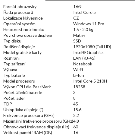
Formát obrazovky
16:9
Řada procesorů
Intel Core 5
Lokalizace klávesnice
CZ
Operační systém
Windows 11 Pro
Hmotnost notebooku
1.5 - 2.0 kg
Povrchová úprava displeje
Matný
Typ disku
SSD
Rozlišení displeje
1920x1080 (Full HD)
Model grafické karty
Intel® Graphics
Rozhraní
LAN (RJ-45)
Typ zařízení
Notebook
Výbava
Wi-Fi
Typ baterie
Li-Ion
Model procesoru
Intel Core 5 210H
Výkon CPU dle PassMark
18258
Počet článků baterie
3
Počet jader
8
TDP
45
Úhlopříčka displeje (")
15.6
Frekvence procesoru (GHz)
2.2
Maximální frekvence procesoru (GHz)
4.8
Obnovovací frekvence displeje (Hz)
60
Velikost paměti RAM (GB)
16