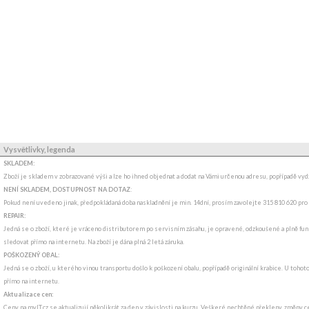
Vysvětlivky, legenda
SKLADEM:
Zboží je skladem v zobrazované výši a lze ho ihned objednat a dodat na Vámi určenou adresu, popřípadě v
NENÍ SKLADEM, DOSTUPNOST NA DOTAZ
:
Pokud není uvedeno jinak, předpokládaná doba naskladnění je min. 14dní, prosím zavolejte 315 810 620 pro
REPAIR:
Jedná se o zboží, které je vráceno distributorem po servisním zásahu, je opravené, odzkoušené a plně funk
sledovat přímo na internetu. Na zboží je dána plná 2 letá záruka.
POŠKOZENÝ OBAL:
Jedná se o zboží, u kterého vinou transportu došlo k poškození obalu, popřípadě originální krabice. U tohot
přímo na internetu.
Aktualizace cen:
Ceny na myIT.cz se aktualizují několikrát za den v závislosti na kurzu. Veškeré nechtěné překlepy, změny c