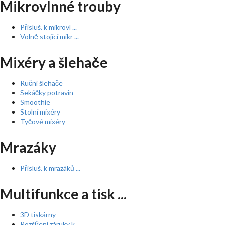
Mikrovlnné trouby
Přísluš. k mikrovl ...
Volně stojící mikr ...
Mixéry a šlehače
Ruční šlehače
Sekáčky potravin
Smoothie
Stolní mixéry
Tyčové mixéry
Mrazáky
Přísluš. k mrazáků ...
Multifunkce a tisk ...
3D tiskárny
Rozšíření záruky k ...