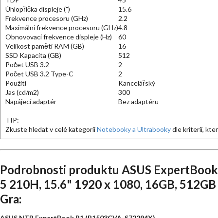
Úhlopříčka displeje (")
15.6
Frekvence procesoru (GHz)
2.2
Maximální frekvence procesoru (GHz)
4.8
Obnovovací frekvence displeje (Hz)
60
Velikost paměti RAM (GB)
16
SSD Kapacita (GB)
512
Počet USB 3.2
2
Počet USB 3.2 Type-C
2
Použití
Kancelářský
Jas (cd/m2)
300
Napájecí adaptér
Bez adaptéru
TIP:
Zkuste hledat v celé kategorii
Notebooky a Ultrabooky
dle kriterií, kt
Podrobnosti produktu ASUS ExpertBook
5 210H, 15.6" 1920 x 1080, 16GB, 512GB 
Gra:
ASUS NTB ExpertBook P1 (P1503CVA-S72294X)