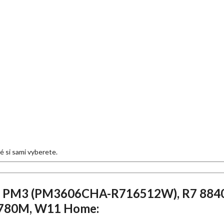
eré si sami vyberete.
k PM3 (PM3606CHA-R716512W), R7 8840H
 780M, W11 Home: