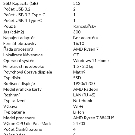
SSD Kapacita (GB)
512
Počet USB 3.2
2
Počet USB 3.2 Type-C
1
Počet USB 4 Type-C
1
Použití
Kancelářský
Jas (cd/m2)
300
Napájecí adaptér
Bez adaptéru
Formát obrazovky
16:10
Řada procesorů
AMD Ryzen 7
Lokalizace klávesnice
CZ
Operační systém
Windows 11 Home
Hmotnost notebooku
1.5 - 2.0 kg
Povrchová úprava displeje
Matný
Typ disku
SSD
Rozlišení displeje
1920x1200
Model grafické karty
AMD Radeon
Rozhraní
LAN (RJ-45)
Typ zařízení
Notebook
Výbava
Wi-Fi
Typ baterie
Li-Ion
Model procesoru
AMD Ryzen 7 8840HS
Výkon CPU dle PassMark
24703
Počet článků baterie
4
Počet jader
8