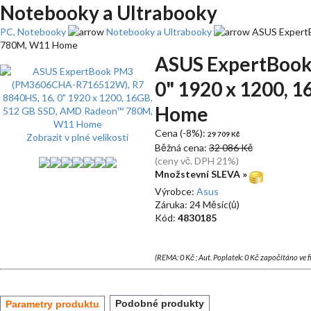
Notebooky a Ultrabooky
PC, Notebooky
Notebooky a Ultrabooky
ASUS ExpertB
780M, W11 Home
ASUS ExpertBook
0" 1920 x 1200,
Home
Cena (-8%):
29 709 Kč
Zobrazit v plné velikosti
Běžná cena:
32 086 Kč
(ceny vč. DPH 21%)
Množstevní SLEVA »
Výrobce:
Asus
Záruka: 24 Měsíc(ů)
Kód:
4830185
(REMA: 0 Kč ; Aut. Poplatek: 0 Kč započítáno ve 
Podobné produkty
Parametry produktu