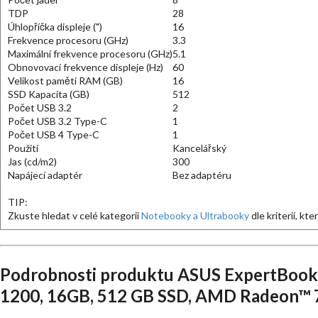
TDP
28
Úhlopříčka displeje (")
16
Frekvence procesoru (GHz)
3.3
Maximální frekvence procesoru (GHz)
5.1
Obnovovací frekvence displeje (Hz)
60
Velikost paměti RAM (GB)
16
SSD Kapacita (GB)
512
Počet USB 3.2
2
Počet USB 3.2 Type-C
1
Počet USB 4 Type-C
1
Použití
Kancelářský
Jas (cd/m2)
300
Napájecí adaptér
Bez adaptéru
TIP:
Zkuste hledat v celé kategorii
Notebooky a Ultrabooky
dle kriterií, kt
Podrobnosti produktu ASUS ExpertBoo
1200, 16GB, 512 GB SSD, AMD Radeon™