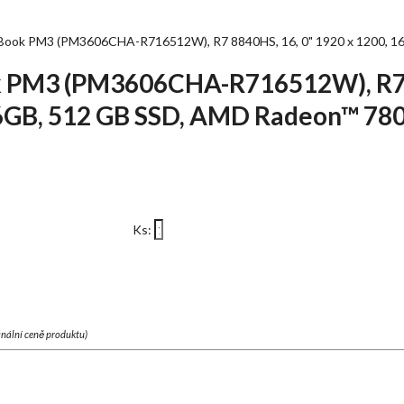
ook PM3 (PM3606CHA-R716512W), R7 8840HS, 16, 0" 1920 x 1200, 1
 PM3 (PM3606CHA-R716512W), R7 
 16GB, 512 GB SSD, AMD Radeon™ 7
Ks:
finální ceně produktu)