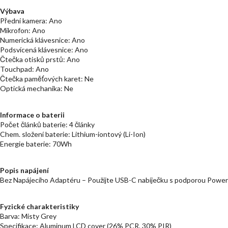
Výbava
Přední kamera: Ano
Mikrofon: Ano
Numerická klávesnice: Ano
Podsvícená klávesnice: Ano
Čtečka otisků prstů: Ano
Touchpad: Ano
Čtečka paměťových karet: Ne
Optická mechanika: Ne
Informace o baterii
Počet článků baterie: 4 články
Chem. složení baterie: Lithium-iontový (Li-Ion)
Energie baterie: 70Wh
Popis napájení
Bez Napájecího Adaptéru – Použijte USB-C nabíječku s podporou Powe
Fyzické charakteristiky
Barva: Misty Grey
Specifikace: Aluminum LCD cover (26% PCR, 30% PIR)