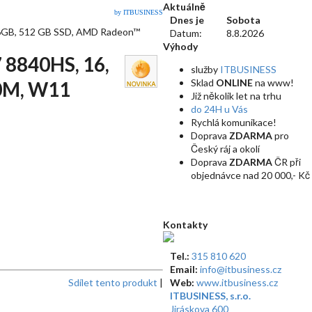
Aktuálně
by ITBUSINESS
Dnes je
Sobota
6GB, 512 GB SSD, AMD Radeon™
Datum:
8.8.2026
Výhody
8840HS, 16,
služby
ITBUSINESS
Sklad
ONLINE
na www!
80M, W11
Již několik let na trhu
do 24H u Vás
Rychlá komunikace!
Doprava
ZDARMA
pro
Český ráj a okolí
Doprava
ZDARMA
ČR při
objednávce nad 20 000,- Kč
Kontakty
Tel.:
315 810 620
Email:
info@itbusiness.cz
Sdílet tento produkt
|
Web:
www.itbusiness.cz
ITBUSINESS, s.r.o.
Jiráskova 600