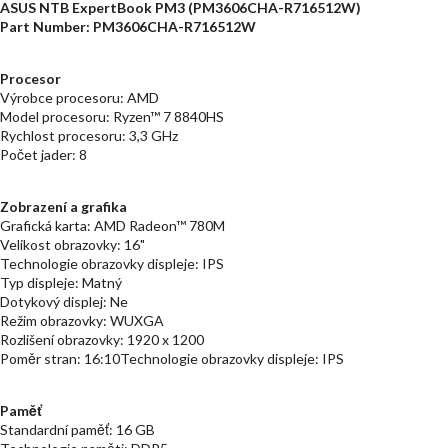
ASUS NTB ExpertBook PM3 (PM3606CHA-R716512W)
Part Number: PM3606CHA-R716512W
Procesor
Výrobce procesoru: AMD
Model procesoru: Ryzen™ 7 8840HS
Rychlost procesoru: 3,3 GHz
Počet jader: 8
Zobrazení a grafika
Grafická karta: AMD Radeon™ 780M
Velikost obrazovky: 16"
Technologie obrazovky displeje: IPS
Typ displeje: Matný
Dotykový displej: Ne
Režim obrazovky: WUXGA
Rozlišení obrazovky: 1920 x 1200
Poměr stran: 16:10Technologie obrazovky displeje: IPS
Paměť
Standardní paměť: 16 GB