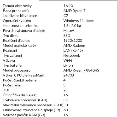
Formát obrazovky
16:10
Řada procesorů
AMD Ryzen 7
Lokalizace klávesnice
CZ
Operační systém
Windows 11 Home
Hmotnost notebooku
1.5 - 2.0 kg
Povrchová úprava displeje
Matný
Typ disku
SSD
Rozlišení displeje
1920x1200
Model grafické karty
AMD Radeon
Rozhraní
LAN (RJ-45)
Typ zařízení
Notebook
Výbava
Wi-Fi
Typ baterie
Li-Ion
Model procesoru
AMD Ryzen 7 8840HS
Výkon CPU dle PassMark
24703
Počet článků baterie
4
Počet jader
8
TDP
28
Úhlopříčka displeje (")
16
Frekvence procesoru (GHz)
3.3
Maximální frekvence procesoru (GHz)
5.1
Obnovovací frekvence displeje (Hz)
60
Velikost paměti RAM (GB)
16