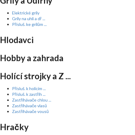
Grily a Udírny
Elektrické grily
Grily na uhlí a dř ...
Přísluš. ke grilům ...
Hlodavci
Hobby a zahrada
Holící strojky a Z ...
Přísluš. k holícím ...
Přísluš. k zastřih ...
Zastřihávače chlou ...
Zastřihávače vlasů
Zastřihávače vousů
Hračky