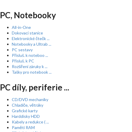
PC, Notebooky
All-in-One
Dokovací stanice
Elektronické čtečk ...
Notebooky a Ultrab ...
PC sestavy
Přísluš. k noteboo ...
Přísluš. k PC
Rozšíření záruky k ...
Tašky pro notebook ...
PC díly, periferie ...
CD/DVD mechaniky
Chladiče, větráky
Grafické karty
Harddisky HDD
Kabely a redukce ( ...
Paměti RAM