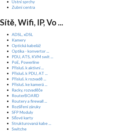
Ústní sprchy
Zubní centra
Sítě, Wifi, IP, Vo ...
ADSL, xDSL
Kamery
Optická kabeláž
Optika - konvertor ...
PDU, ATS, KVM swit ...
PoE, Powerline
Přísluš. k aktivní ...
Přísluš. k PDU, AT ...
Přísluš. k rozvadě ...
Přísluš. ke kamerá ...
Racky, rozvaděče
RouterBOARD
Routery a firewall ...
Rozšíření záruky
SFP Moduly
Síťové karty
Strukturovaná kabe ...
Switche