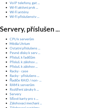
VoIP telefony, gat ...
Wi-Fi aktivní prvk ...
Wi-Fi antény
Wi-Fi příslušenstv ...
Servery, příslušen ...
CPU k serverům
Média Utrium
Ostatní příslušens ...
Pevné disky k serv ...
Přísluš. k řadičům
Přísluš. k zálohov ...
Přísluš. k zálohov ...
Racky - case
Racky - příslušens ...
Řadiče RAID / non- ...
RAM k serverům
Rozšíření záruky k ...
Servery
Síťové karty pro s ...
Zálohovací mechani ...
Zálohovací systémy