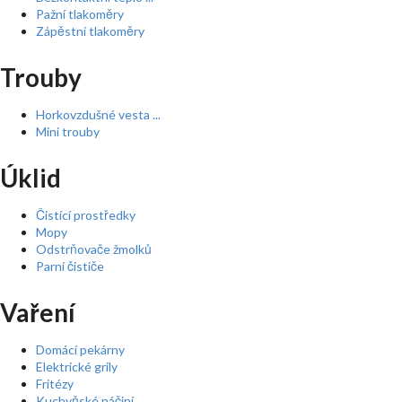
Pažní tlakoměry
Zápěstní tlakoměry
Trouby
Horkovzdušné vesta ...
Mini trouby
Úklid
Čistící prostředky
Mopy
Odstrňovače žmolků
Parní čističe
Vaření
Domácí pekárny
Elektrické grily
Fritézy
Kuchyňské náčiní