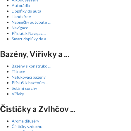
Autorádia
Doplňky do auta
Handsfree
Nabíječky autobate ...
Navigace
Přísluš. k Navigac ...
Smart doplňky do a ...
Bazény, Viřivky a ...
Bazény s konstrukc ...
Filtrace
Nafukovací bazény
Přísluš. k bazénům ...
Solární sprchy
Vířivky
Čističky a Zvlhčov ...
Aroma difuzéry
Čističky vzduchu