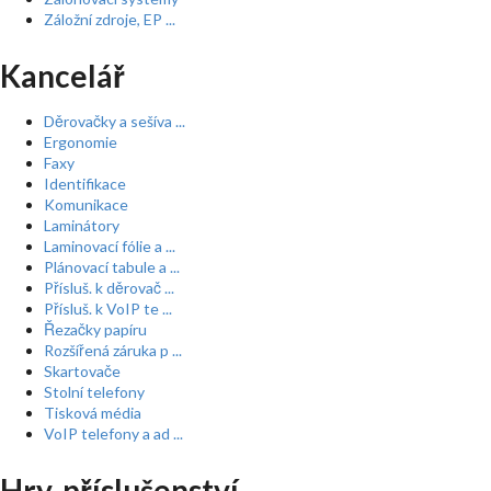
Záložní zdroje, EP ...
Kancelář
Děrovačky a sešíva ...
Ergonomie
Faxy
Identifikace
Komunikace
Laminátory
Laminovací fólie a ...
Plánovací tabule a ...
Přísluš. k děrovač ...
Přísluš. k VoIP te ...
Řezačky papíru
Rozšířená záruka p ...
Skartovače
Stolní telefony
Tisková média
VoIP telefony a ad ...
Hry, příslušenství