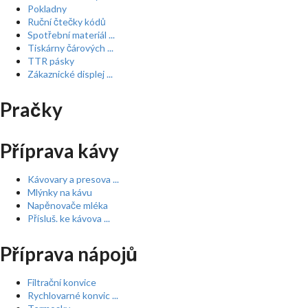
Pokladny
Ruční čtečky kódů
Spotřební materiál ...
Tiskárny čárových ...
TTR pásky
Zákaznické displej ...
Pračky
Příprava kávy
Kávovary a presova ...
Mlýnky na kávu
Napěnovače mléka
Přísluš. ke kávova ...
Příprava nápojů
Filtrační konvice
Rychlovarné konvic ...