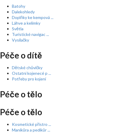
Batohy
Dalekohledy
Doplňky ke kempová ...
Láhve a kelímky
Světla
Turistické navigac ...
Vysílačky
Péče o dítě
Dětské chůvičky
Ostatní kojenecé p ...
Potřeby pro kojení
Péče o tělo
Péče o tělo
Kosmetické přístro ...
Manikůra a pedikůr ...