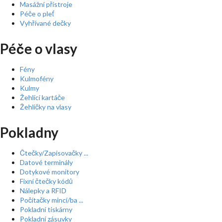
Masážní přístroje
Péče o pleť
Vyhřívané dečky
Péče o vlasy
Fény
Kulmofény
Kulmy
Žehlící kartáče
Žehličky na vlasy
Pokladny
Čtečky/Zapisovačky ...
Datové terminály
Dotykové monitory
Fixní čtečky kódů
Nálepky a RFID
Počítačky mincí/ba ...
Pokladní tiskárny
Pokladní zásuvky