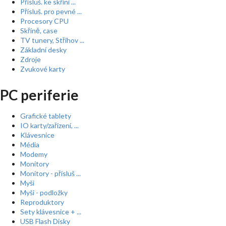
Přísluš. ke skříní ...
Přísluš. pro pevné ...
Procesory CPU
Skříně, case
TV tunery, Střihov ...
Základní desky
Zdroje
Zvukové karty
PC periferie
Grafické tablety
IO karty/zařízení, ...
Klávesnice
Média
Modemy
Monitory
Monitory - přísluš ...
Myši
Myši - podložky
Reproduktory
Sety klávesnice + ...
USB Flash Disky