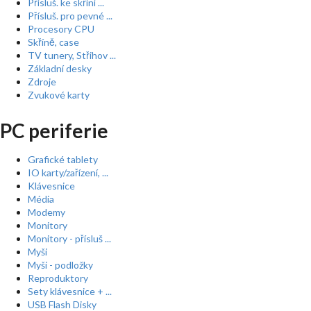
Přísluš. ke skříní ...
Přísluš. pro pevné ...
Procesory CPU
Skříně, case
TV tunery, Střihov ...
Základní desky
Zdroje
Zvukové karty
PC periferie
Grafické tablety
IO karty/zařízení, ...
Klávesnice
Média
Modemy
Monitory
Monitory - přísluš ...
Myši
Myši - podložky
Reproduktory
Sety klávesnice + ...
USB Flash Disky