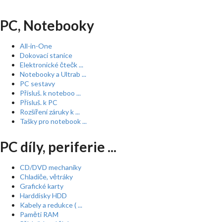
PC, Notebooky
All-in-One
Dokovací stanice
Elektronické čtečk ...
Notebooky a Ultrab ...
PC sestavy
Přísluš. k noteboo ...
Přísluš. k PC
Rozšíření záruky k ...
Tašky pro notebook ...
PC díly, periferie ...
CD/DVD mechaniky
Chladiče, větráky
Grafické karty
Harddisky HDD
Kabely a redukce ( ...
Paměti RAM