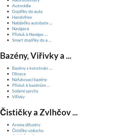
Autorádia
Doplňky do auta
Handsfree
Nabíječky autobate ...
Navigace
Přísluš. k Navigac ...
Smart doplňky do a ...
Bazény, Viřivky a ...
Bazény s konstrukc ...
Filtrace
Nafukovací bazény
Přísluš. k bazénům ...
Solární sprchy
Vířivky
Čističky a Zvlhčov ...
Aroma difuzéry
Čističky vzduchu