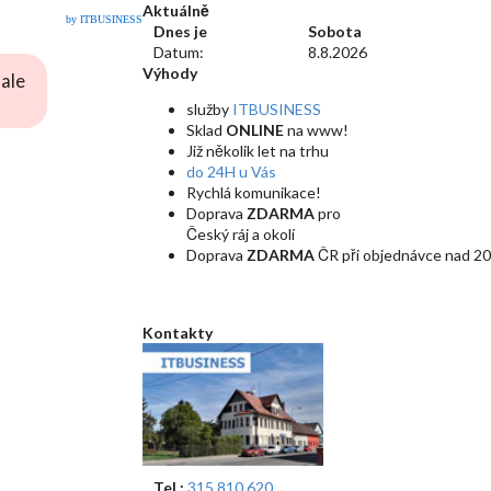
Aktuálně
by ITBUSINESS
Dnes je
Sobota
Datum:
8.8.2026
Výhody
ale
služby
ITBUSINESS
Sklad
ONLINE
na www!
Již několik let na trhu
do 24H u Vás
Rychlá komunikace!
Doprava
ZDARMA
pro
Český ráj a okolí
Doprava
ZDARMA
ČR při objednávce nad 20
Kontakty
Tel.:
315 810 620