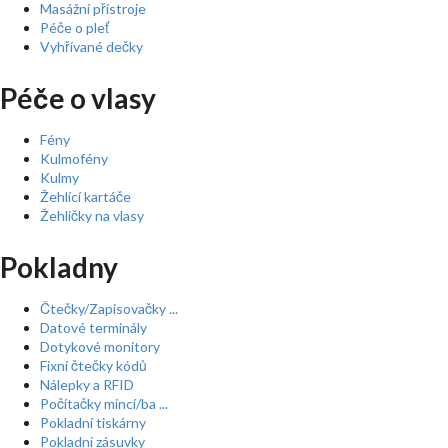
Masážní přístroje
Péče o pleť
Vyhřívané dečky
Péče o vlasy
Fény
Kulmofény
Kulmy
Žehlící kartáče
Žehličky na vlasy
Pokladny
Čtečky/Zapisovačky ...
Datové terminály
Dotykové monitory
Fixní čtečky kódů
Nálepky a RFID
Počítačky mincí/ba ...
Pokladní tiskárny
Pokladní zásuvky