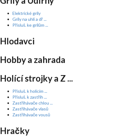
Grily a Udírny
Elektrické grily
Grily na uhlí a dř ...
Přísluš. ke grilům ...
Hlodavci
Hobby a zahrada
Holící strojky a Z ...
Přísluš. k holícím ...
Přísluš. k zastřih ...
Zastřihávače chlou ...
Zastřihávače vlasů
Zastřihávače vousů
Hračky