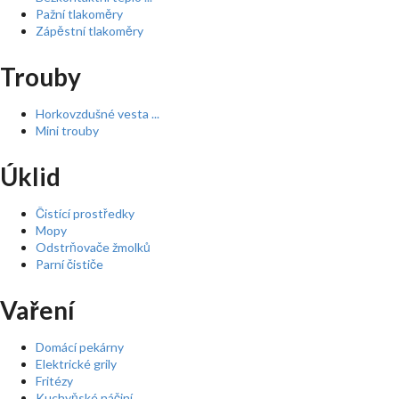
Pažní tlakoměry
Zápěstní tlakoměry
Trouby
Horkovzdušné vesta ...
Mini trouby
Úklid
Čistící prostředky
Mopy
Odstrňovače žmolků
Parní čističe
Vaření
Domácí pekárny
Elektrické grily
Fritézy
Kuchyňské náčiní