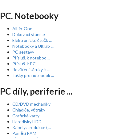
PC, Notebooky
All-in-One
Dokovací stanice
Elektronické čtečk ...
Notebooky a Ultrab ...
PC sestavy
Přísluš. k noteboo ...
Přísluš. k PC
Rozšíření záruky k ...
Tašky pro notebook ...
PC díly, periferie ...
CD/DVD mechaniky
Chladiče, větráky
Grafické karty
Harddisky HDD
Kabely a redukce ( ...
Paměti RAM