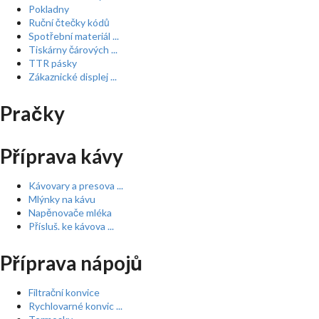
Pokladny
Ruční čtečky kódů
Spotřební materiál ...
Tiskárny čárových ...
TTR pásky
Zákaznické displej ...
Pračky
Příprava kávy
Kávovary a presova ...
Mlýnky na kávu
Napěnovače mléka
Přísluš. ke kávova ...
Příprava nápojů
Filtrační konvice
Rychlovarné konvic ...