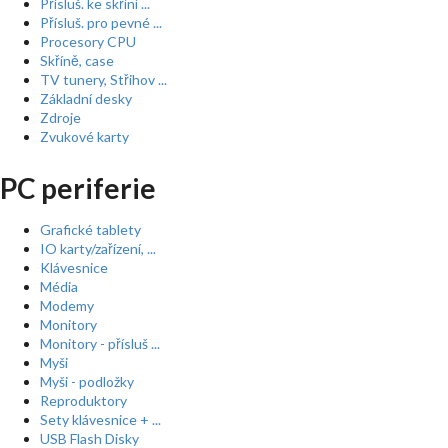
Přísluš. ke skříní ...
Přísluš. pro pevné ...
Procesory CPU
Skříně, case
TV tunery, Střihov ...
Základní desky
Zdroje
Zvukové karty
PC periferie
Grafické tablety
IO karty/zařízení, ...
Klávesnice
Média
Modemy
Monitory
Monitory - přísluš ...
Myši
Myši - podložky
Reproduktory
Sety klávesnice + ...
USB Flash Disky