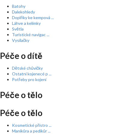
Batohy
Dalekohledy
Doplňky ke kempová ...
Láhve a kelímky
Světla
Turistické navigac ...
Vysílačky
Péče o dítě
Dětské chůvičky
Ostatní kojenecé p ...
Potřeby pro kojení
Péče o tělo
Péče o tělo
Kosmetické přístro ...
Manikůra a pedikůr ...