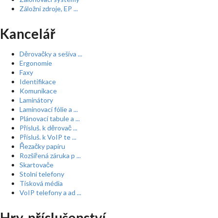
Záložní zdroje, EP ...
Kancelář
Děrovačky a sešíva ...
Ergonomie
Faxy
Identifikace
Komunikace
Laminátory
Laminovací fólie a ...
Plánovací tabule a ...
Přísluš. k děrovač ...
Přísluš. k VoIP te ...
Řezačky papíru
Rozšířená záruka p ...
Skartovače
Stolní telefony
Tisková média
VoIP telefony a ad ...
Hry, příslušenství