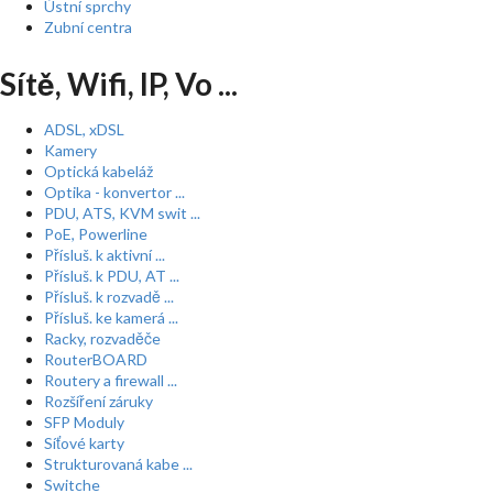
Ústní sprchy
Zubní centra
Sítě, Wifi, IP, Vo ...
ADSL, xDSL
Kamery
Optická kabeláž
Optika - konvertor ...
PDU, ATS, KVM swit ...
PoE, Powerline
Přísluš. k aktivní ...
Přísluš. k PDU, AT ...
Přísluš. k rozvadě ...
Přísluš. ke kamerá ...
Racky, rozvaděče
RouterBOARD
Routery a firewall ...
Rozšíření záruky
SFP Moduly
Síťové karty
Strukturovaná kabe ...
Switche