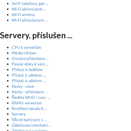
VoIP telefony, gat ...
Wi-Fi aktivní prvk ...
Wi-Fi antény
Wi-Fi příslušenstv ...
Servery, příslušen ...
CPU k serverům
Média Utrium
Ostatní příslušens ...
Pevné disky k serv ...
Přísluš. k řadičům
Přísluš. k zálohov ...
Přísluš. k zálohov ...
Racky - case
Racky - příslušens ...
Řadiče RAID / non- ...
RAM k serverům
Rozšíření záruky k ...
Servery
Síťové karty pro s ...
Zálohovací mechani ...
Zálohovací systémy