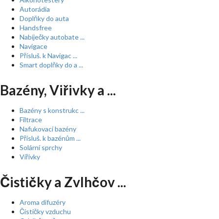
Autorádia
Doplňky do auta
Handsfree
Nabíječky autobate ...
Navigace
Přísluš. k Navigac ...
Smart doplňky do a ...
Bazény, Viřivky a ...
Bazény s konstrukc ...
Filtrace
Nafukovací bazény
Přísluš. k bazénům ...
Solární sprchy
Vířivky
Čističky a Zvlhčov ...
Aroma difuzéry
Čističky vzduchu