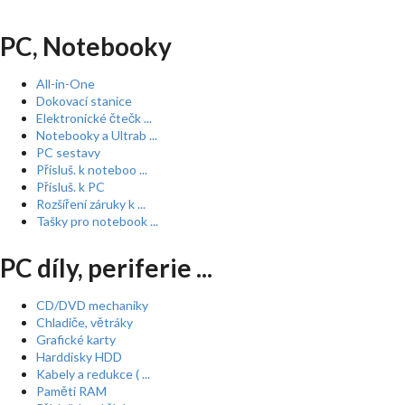
PC, Notebooky
All-in-One
Dokovací stanice
Elektronické čtečk ...
Notebooky a Ultrab ...
PC sestavy
Přísluš. k noteboo ...
Přísluš. k PC
Rozšíření záruky k ...
Tašky pro notebook ...
PC díly, periferie ...
CD/DVD mechaniky
Chladiče, větráky
Grafické karty
Harddisky HDD
Kabely a redukce ( ...
Paměti RAM