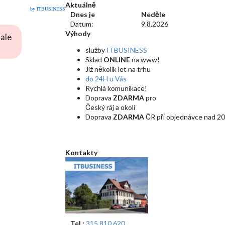
Aktuálně
by ITBUSINESS
Dnes je
Neděle
Datum:
9.8.2026
Výhody
ale
služby
ITBUSINESS
Sklad
ONLINE
na www!
Již několik let na trhu
do 24H u Vás
Rychlá komunikace!
Doprava
ZDARMA
pro
Český ráj a okolí
Doprava
ZDARMA
ČR při objednávce nad 20
Kontakty
Tel.:
315 810 620