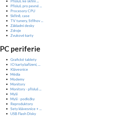
Přísluš. ke skříní ...
Přísluš. pro pevné ...
Procesory CPU
Skříně, case
TV tunery, Střihov ...
Základní desky
Zdroje
Zvukové karty
PC periferie
Grafické tablety
IO karty/zařízení, ...
Klávesnice
Média
Modemy
Monitory
Monitory - přísluš ...
Myši
Myši - podložky
Reproduktory
Sety klávesnice + ...
USB Flash Disky