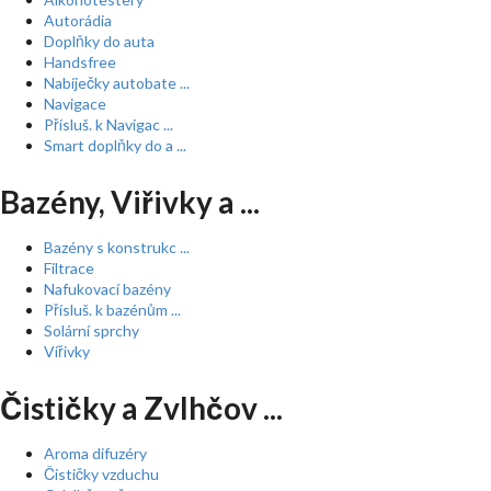
Autorádia
Doplňky do auta
Handsfree
Nabíječky autobate ...
Navigace
Přísluš. k Navigac ...
Smart doplňky do a ...
Bazény, Viřivky a ...
Bazény s konstrukc ...
Filtrace
Nafukovací bazény
Přísluš. k bazénům ...
Solární sprchy
Vířivky
Čističky a Zvlhčov ...
Aroma difuzéry
Čističky vzduchu