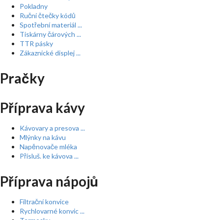
Pokladny
Ruční čtečky kódů
Spotřební materiál ...
Tiskárny čárových ...
TTR pásky
Zákaznické displej ...
Pračky
Příprava kávy
Kávovary a presova ...
Mlýnky na kávu
Napěnovače mléka
Přísluš. ke kávova ...
Příprava nápojů
Filtrační konvice
Rychlovarné konvic ...