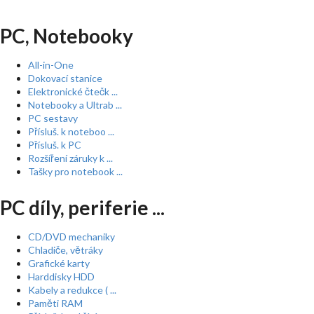
PC, Notebooky
All-in-One
Dokovací stanice
Elektronické čtečk ...
Notebooky a Ultrab ...
PC sestavy
Přísluš. k noteboo ...
Přísluš. k PC
Rozšíření záruky k ...
Tašky pro notebook ...
PC díly, periferie ...
CD/DVD mechaniky
Chladiče, větráky
Grafické karty
Harddisky HDD
Kabely a redukce ( ...
Paměti RAM