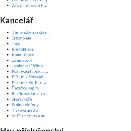
Záložní zdroje, EP ...
Kancelář
Děrovačky a sešíva ...
Ergonomie
Faxy
Identifikace
Komunikace
Laminátory
Laminovací fólie a ...
Plánovací tabule a ...
Přísluš. k děrovač ...
Přísluš. k VoIP te ...
Řezačky papíru
Rozšířená záruka p ...
Skartovače
Stolní telefony
Tisková média
VoIP telefony a ad ...
Hry, příslušenství