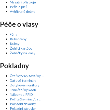
Masážní přístroje
Péče o pleť
Vyhřívané dečky
Péče o vlasy
Fény
Kulmofény
Kulmy
Žehlící kartáče
Žehličky na vlasy
Pokladny
Čtečky/Zapisovačky ...
Datové terminály
Dotykové monitory
Fixní čtečky kódů
Nálepky a RFID
Počítačky mincí/ba ...
Pokladní tiskárny
Pokladní zásuvky