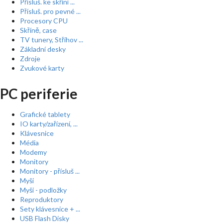
Přísluš. ke skříní ...
Přísluš. pro pevné ...
Procesory CPU
Skříně, case
TV tunery, Střihov ...
Základní desky
Zdroje
Zvukové karty
PC periferie
Grafické tablety
IO karty/zařízení, ...
Klávesnice
Média
Modemy
Monitory
Monitory - přísluš ...
Myši
Myši - podložky
Reproduktory
Sety klávesnice + ...
USB Flash Disky