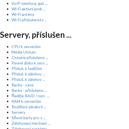
VoIP telefony, gat ...
Wi-Fi aktivní prvk ...
Wi-Fi antény
Wi-Fi příslušenstv ...
Servery, příslušen ...
CPU k serverům
Média Utrium
Ostatní příslušens ...
Pevné disky k serv ...
Přísluš. k řadičům
Přísluš. k zálohov ...
Přísluš. k zálohov ...
Racky - case
Racky - příslušens ...
Řadiče RAID / non- ...
RAM k serverům
Rozšíření záruky k ...
Servery
Síťové karty pro s ...
Zálohovací mechani ...
Zálohovací systémy