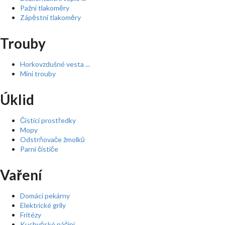
Pažní tlakoměry
Zápěstní tlakoměry
Trouby
Horkovzdušné vesta ...
Mini trouby
Úklid
Čistící prostředky
Mopy
Odstrňovače žmolků
Parní čističe
Vaření
Domácí pekárny
Elektrické grily
Fritézy
Kuchyňské náčiní