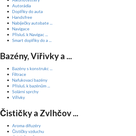
Autorádia
Doplňky do auta
Handsfree
Nabíječky autobate ...
Navigace
Přísluš. k Navigac ...
Smart doplňky do a ...
Bazény, Viřivky a ...
Bazény s konstrukc ...
Filtrace
Nafukovací bazény
Přísluš. k bazénům ...
Solární sprchy
Vířivky
Čističky a Zvlhčov ...
Aroma difuzéry
Čističky vzduchu