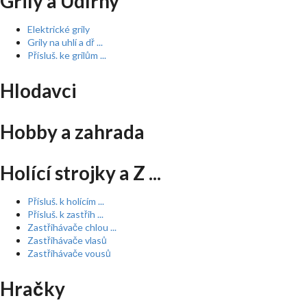
Grily a Udírny
Elektrické grily
Grily na uhlí a dř ...
Přísluš. ke grilům ...
Hlodavci
Hobby a zahrada
Holící strojky a Z ...
Přísluš. k holícím ...
Přísluš. k zastřih ...
Zastřihávače chlou ...
Zastřihávače vlasů
Zastřihávače vousů
Hračky