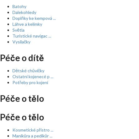
Batohy
Dalekohledy
Doplňky ke kempová ...
Láhve a kelímky
Světla
Turistické navigac ...
Vysílačky
Péče o dítě
Dětské chůvičky
Ostatní kojenecé p ...
Potřeby pro kojení
Péče o tělo
Péče o tělo
Kosmetické přístro ...
Manikůra a pedikůr ...