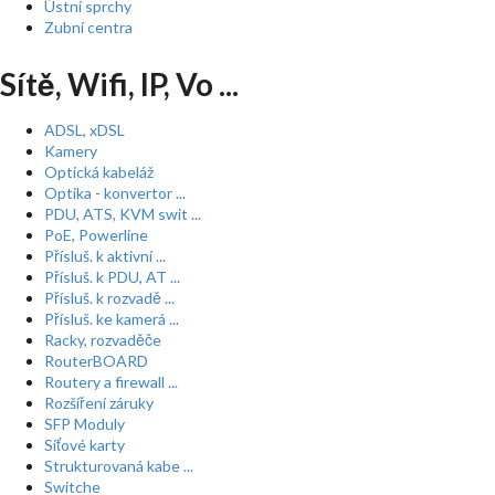
Ústní sprchy
Zubní centra
Sítě, Wifi, IP, Vo ...
ADSL, xDSL
Kamery
Optická kabeláž
Optika - konvertor ...
PDU, ATS, KVM swit ...
PoE, Powerline
Přísluš. k aktivní ...
Přísluš. k PDU, AT ...
Přísluš. k rozvadě ...
Přísluš. ke kamerá ...
Racky, rozvaděče
RouterBOARD
Routery a firewall ...
Rozšíření záruky
SFP Moduly
Síťové karty
Strukturovaná kabe ...
Switche