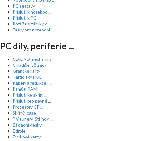
PC sestavy
Přísluš. k noteboo ...
Přísluš. k PC
Rozšíření záruky k ...
Tašky pro notebook ...
PC díly, periferie ...
CD/DVD mechaniky
Chladiče, větráky
Grafické karty
Harddisky HDD
Kabely a redukce ( ...
Paměti RAM
Přísluš. ke skříní ...
Přísluš. pro pevné ...
Procesory CPU
Skříně, case
TV tunery, Střihov ...
Základní desky
Zdroje
Zvukové karty