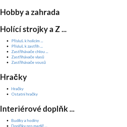
Hobby a zahrada
Holící strojky a Z ...
Přísluš. k holícím ...
Přísluš. k zastřih ...
Zastřihávače chlou ...
Zastřihávače vlasů
Zastřihávače vousů
Hračky
Hračky
Ostatní hračky
Interiérové doplňk ...
Budíky a hodiny
Doplňky pro mazlíč ...