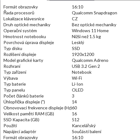
Formát obrazovky
16:10
Řada procesorů
Qualcomm Snapdragon
Lokalizace klávesnice
CZ
Druh optické mechaniky
Bez optické mechaniky
Operační systém
Windows 11 Home
Hmotnost notebooku
Nižší než 1.5 kg
Povrchová úprava displeje
Lesklý
Typ disku
SSD
Rozlišení displeje
1920x1200
Model grafické karty
Qualcomm Adreno
Rozhraní
USB 3.2 Gen 2
Typ zařízení
Notebook
Výbava
Wi-Fi
Typ baterie
Li-Ion
Typ panelu
OLED
Počet článků baterie
3
Úhlopříčka displeje (")
14
Obnovovací frekvence displeje (Hz)
60
Velikost paměti RAM (GB)
16
SSD Kapacita (GB)
512
Použití
Kancelářský
Napájecí adaptér
Součástí balení
Formát obrazovky
16:10