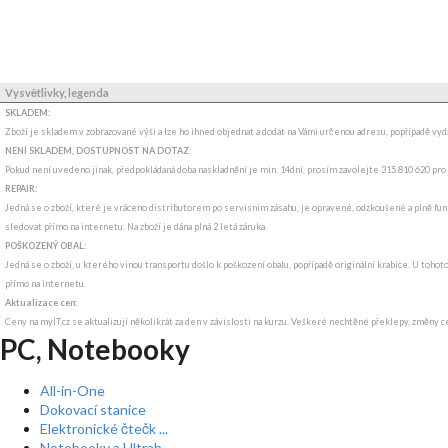
Vysvětlivky, legenda
SKLADEM:
Zboží je skladem v zobrazované výši a lze ho ihned objednat a dodat na Vámi určenou adresu, popřípadě v
NENÍ SKLADEM, DOSTUPNOST NA DOTAZ
:
Pokud není uvedeno jinak, předpokládaná doba naskladnění je min. 14dní, prosím zavolejte 315 810 620 pro
REPAIR:
Jedná se o zboží, které je vráceno distributorem po servisním zásahu, je opravené, odzkoušené a plně funk
sledovat přímo na internetu. Na zboží je dána plná 2 letá záruka.
POŠKOZENÝ OBAL:
Jedná se o zboží, u kterého vinou transportu došlo k poškození obalu, popřípadě originální krabice. U tohot
přímo na internetu.
Aktualizace cen:
Ceny na myIT.cz se aktualizují několikrát za den v závislosti na kurzu. Veškeré nechtěné překlepy, změny c
PC, Notebooky
All-in-One
Dokovací stanice
Elektronické čtečk ...
Notebooky a Ultrab ...