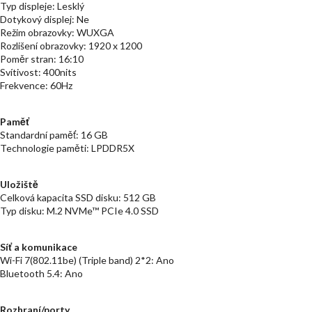
Typ displeje: Lesklý
Dotykový displej: Ne
Režim obrazovky: WUXGA
Rozlišení obrazovky: 1920 x 1200
Poměr stran: 16:10
Svítivost: 400nits
Frekvence: 60Hz
Paměť
Standardní paměť: 16 GB
Technologie paměti: LPDDR5X
Uložiště
Celková kapacita SSD disku: 512 GB
Typ disku: M.2 NVMe™ PCIe 4.0 SSD
Síť a komunikace
Wi-Fi 7(802.11be) (Triple band) 2*2: Ano
Bluetooth 5.4: Ano
Rozhraní/porty