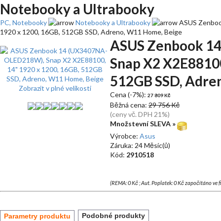
Notebooky a Ultrabooky
PC, Notebooky
Notebooky a Ultrabooky
ASUS Zenboo
1920 x 1200, 16GB, 512GB SSD, Adreno, W11 Home, Beige
ASUS Zenbook 1
Snap X2 X2E88100
512GB SSD, Adre
Zobrazit v plné velikosti
Cena (-7%):
27 809 Kč
Běžná cena:
29 756 Kč
(ceny vč. DPH 21%)
Množstevní SLEVA »
Výrobce:
Asus
Záruka: 24 Měsíc(ů)
Kód:
2910518
(REMA: 0 Kč ; Aut. Poplatek: 0 Kč započítáno ve 
Podobné produkty
Parametry produktu