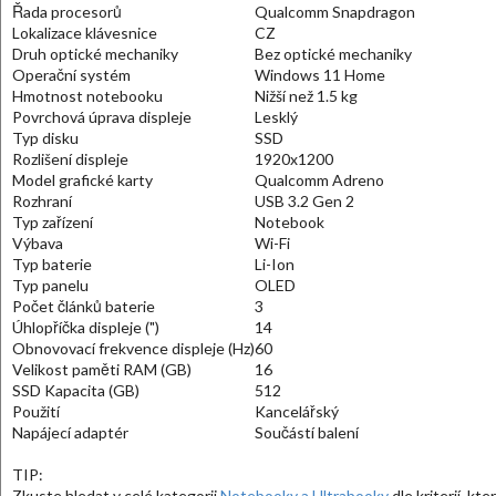
Řada procesorů
Qualcomm Snapdragon
Lokalizace klávesnice
CZ
Druh optické mechaniky
Bez optické mechaniky
Operační systém
Windows 11 Home
Hmotnost notebooku
Nižší než 1.5 kg
Povrchová úprava displeje
Lesklý
Typ disku
SSD
Rozlišení displeje
1920x1200
Model grafické karty
Qualcomm Adreno
Rozhraní
USB 3.2 Gen 2
Typ zařízení
Notebook
Výbava
Wi-Fi
Typ baterie
Li-Ion
Typ panelu
OLED
Počet článků baterie
3
Úhlopříčka displeje (")
14
Obnovovací frekvence displeje (Hz)
60
Velikost paměti RAM (GB)
16
SSD Kapacita (GB)
512
Použití
Kancelářský
Napájecí adaptér
Součástí balení
TIP:
Zkuste hledat v celé kategorii
Notebooky a Ultrabooky
dle kriterií, kt