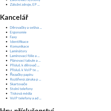
Záložní zdroje, EP ...
Kancelář
Děrovačky a sešíva ...
Ergonomie
Faxy
Identifikace
Komunikace
Laminátory
Laminovací fólie a ...
Plánovací tabule a ...
Přísluš. k děrovač ...
Přísluš. k VoIP te ...
Řezačky papíru
Rozšířená záruka p ...
Skartovače
Stolní telefony
Tisková média
VoIP telefony a ad ...
Hry, příslušenství