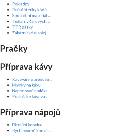
Pokladny
Ruční čtečky kódů
Spotřební materiál ...
Tiskárny čárových ...
TTR pásky
Zákaznické displej ...
Pračky
Příprava kávy
Kávovary a presova ...
Mlýnky na kávu
Napěnovače mléka
Přísluš. ke kávova ...
Příprava nápojů
Filtrační konvice
Rychlovarné konvic ...