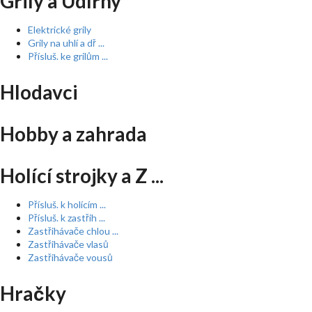
Grily a Udírny
Elektrické grily
Grily na uhlí a dř ...
Přísluš. ke grilům ...
Hlodavci
Hobby a zahrada
Holící strojky a Z ...
Přísluš. k holícím ...
Přísluš. k zastřih ...
Zastřihávače chlou ...
Zastřihávače vlasů
Zastřihávače vousů
Hračky