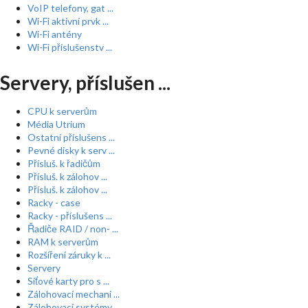
VoIP telefony, gat ...
Wi-Fi aktivní prvk ...
Wi-Fi antény
Wi-Fi příslušenstv ...
Servery, příslušen ...
CPU k serverům
Média Utrium
Ostatní příslušens ...
Pevné disky k serv ...
Přísluš. k řadičům
Přísluš. k zálohov ...
Přísluš. k zálohov ...
Racky - case
Racky - příslušens ...
Řadiče RAID / non- ...
RAM k serverům
Rozšíření záruky k ...
Servery
Síťové karty pro s ...
Zálohovací mechani ...
Zálohovací systémy