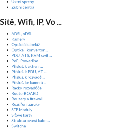
Ústní sprchy
Zubní centra
Sítě, Wifi, IP, Vo ...
ADSL, xDSL
Kamery
Optická kabeláž
Optika - konvertor ...
PDU, ATS, KVM swit ...
PoE, Powerline
Přísluš. k aktivní ...
Přísluš. k PDU, AT ...
Přísluš. k rozvadě ...
Přísluš. ke kamerá ...
Racky, rozvaděče
RouterBOARD
Routery a firewall ...
Rozšíření záruky
SFP Moduly
Síťové karty
Strukturovaná kabe ...
Switche