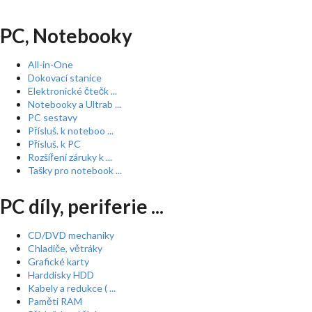
PC, Notebooky
All-in-One
Dokovací stanice
Elektronické čtečk ...
Notebooky a Ultrab ...
PC sestavy
Přísluš. k noteboo ...
Přísluš. k PC
Rozšíření záruky k ...
Tašky pro notebook ...
PC díly, periferie ...
CD/DVD mechaniky
Chladiče, větráky
Grafické karty
Harddisky HDD
Kabely a redukce ( ...
Paměti RAM