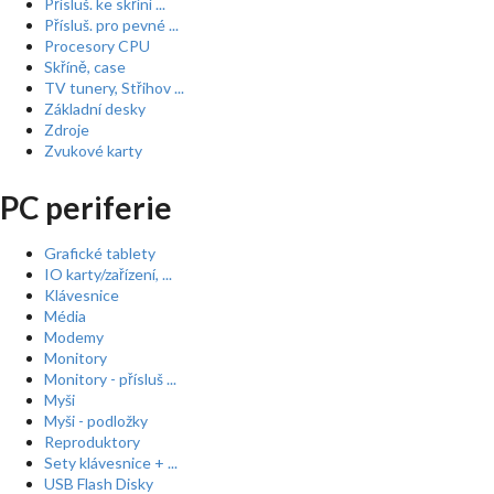
Přísluš. ke skříní ...
Přísluš. pro pevné ...
Procesory CPU
Skříně, case
TV tunery, Střihov ...
Základní desky
Zdroje
Zvukové karty
PC periferie
Grafické tablety
IO karty/zařízení, ...
Klávesnice
Média
Modemy
Monitory
Monitory - přísluš ...
Myši
Myši - podložky
Reproduktory
Sety klávesnice + ...
USB Flash Disky