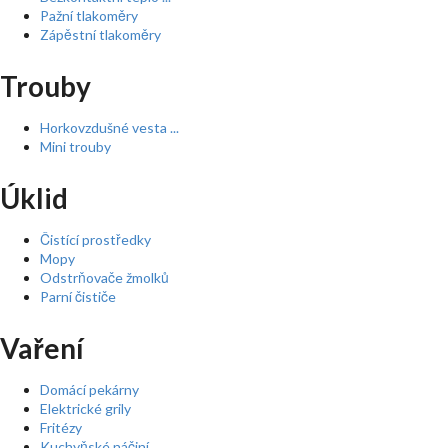
Pažní tlakoměry
Zápěstní tlakoměry
Trouby
Horkovzdušné vesta ...
Mini trouby
Úklid
Čistící prostředky
Mopy
Odstrňovače žmolků
Parní čističe
Vaření
Domácí pekárny
Elektrické grily
Fritézy
Kuchyňské náčiní