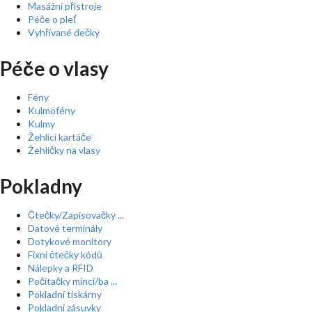
Masážní přístroje
Péče o pleť
Vyhřívané dečky
Péče o vlasy
Fény
Kulmofény
Kulmy
Žehlící kartáče
Žehličky na vlasy
Pokladny
Čtečky/Zapisovačky ...
Datové terminály
Dotykové monitory
Fixní čtečky kódů
Nálepky a RFID
Počítačky mincí/ba ...
Pokladní tiskárny
Pokladní zásuvky