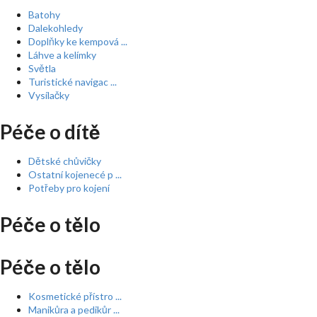
Batohy
Dalekohledy
Doplňky ke kempová ...
Láhve a kelímky
Světla
Turistické navigac ...
Vysílačky
Péče o dítě
Dětské chůvičky
Ostatní kojenecé p ...
Potřeby pro kojení
Péče o tělo
Péče o tělo
Kosmetické přístro ...
Manikůra a pedikůr ...