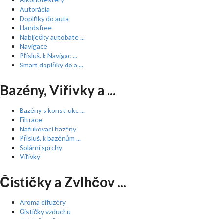
Autorádia
Doplňky do auta
Handsfree
Nabíječky autobate ...
Navigace
Přísluš. k Navigac ...
Smart doplňky do a ...
Bazény, Viřivky a ...
Bazény s konstrukc ...
Filtrace
Nafukovací bazény
Přísluš. k bazénům ...
Solární sprchy
Vířivky
Čističky a Zvlhčov ...
Aroma difuzéry
Čističky vzduchu