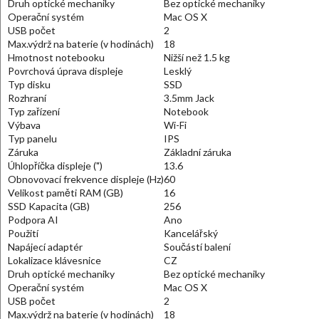
Druh optické mechaniky
Bez optické mechaniky
Operační systém
Mac OS X
USB počet
2
Max.výdrž na baterie (v hodinách)
18
Hmotnost notebooku
Nižší než 1.5 kg
Povrchová úprava displeje
Lesklý
Typ disku
SSD
Rozhraní
3.5mm Jack
Typ zařízení
Notebook
Výbava
Wi-Fi
Typ panelu
IPS
Záruka
Základní záruka
Úhlopříčka displeje (")
13.6
Obnovovací frekvence displeje (Hz)
60
Velikost paměti RAM (GB)
16
SSD Kapacita (GB)
256
Podpora AI
Ano
Použití
Kancelářský
Napájecí adaptér
Součástí balení
Lokalizace klávesnice
CZ
Druh optické mechaniky
Bez optické mechaniky
Operační systém
Mac OS X
USB počet
2
Max.výdrž na baterie (v hodinách)
18