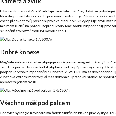
Kamera a zvuk
Díky centrování záběru tě udržuje neustále v záběru, i když se pohybuješ 
Nasdílej pohled shora na svůj pracovní prostor – ty přitom zůstáváš na o
chceš předvést svůj poslední projekt. MacBook Air vylepšuje srozumitel
minimem ruchů na pozadí. Reproduktory MacBooku Air podporují prostorov
skutečně trojrozměrnou zvukovou scénu.
Dobré konexe
MagSafe nabíjecí kabel se připojuje a drží pomocí magnetů. A když o něj 
zem. Dva porty Thunderbolt 4 přijdou vhod na připojení vysokorychlost
podporuje vysokoimpedanční sluchátka. A Wi-Fi 6E má až dvojnásobnou p
Air až dva externí monitory, ať máš dokonalou pracovní stanici se spous
aplikacemi jenom sviští.
Všechno máš pod palcem
Podsvícený Magic Keyboard má řádek funkčních kláves plné výšky a Tou