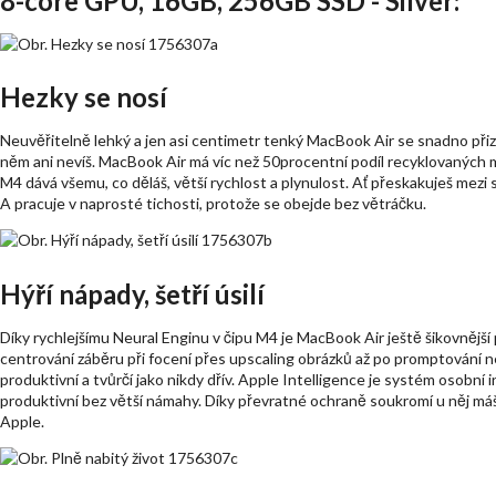
8-core GPU, 16GB, 256GB SSD - Silver:
Hezky se nosí
Neuvěřitelně lehký a jen asi centimetr tenký MacBook Air se snadno při
něm ani nevíš. MacBook Air má víc než 50procentní podíl recyklovaných ma
M4 dává všemu, co děláš, větší rychlost a plynulost. Ať přeskakuješ mezi s
A pracuje v naprosté tichosti, protože se obejde bez větráčku.
Hýří nápady, šetří úsilí
Díky rychlejšímu Neural Enginu v čipu M4 je MacBook Air ještě šikovnějš
centrování záběru při focení přes upscaling obrázků až po promptování 
produktivní a tvůrčí jako nikdy dřív. Apple Intelligence je systém osobní 
produktivní bez větší námahy. Díky převratné ochraně soukromí u něj máš 
Apple.