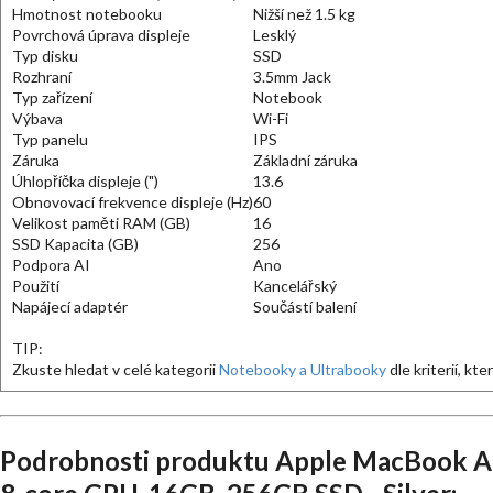
Hmotnost notebooku
Nižší než 1.5 kg
Povrchová úprava displeje
Lesklý
Typ disku
SSD
Rozhraní
3.5mm Jack
Typ zařízení
Notebook
Výbava
Wi-Fi
Typ panelu
IPS
Záruka
Základní záruka
Úhlopříčka displeje (")
13.6
Obnovovací frekvence displeje (Hz)
60
Velikost paměti RAM (GB)
16
SSD Kapacita (GB)
256
Podpora AI
Ano
Použití
Kancelářský
Napájecí adaptér
Součástí balení
TIP:
Zkuste hledat v celé kategorii
Notebooky a Ultrabooky
dle kriterií, kt
Podrobnosti produktu Apple MacBook Ai