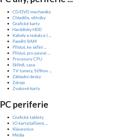
CD/DVD mechaniky
Chladiče, větráky
Grafické karty
Harddisky HDD
Kabely a redukce ( ...
Paměti RAM
Přísluš. ke skříní ...
Přísluš. pro pevné ...
Procesory CPU
Skříně, case
TV tunery, Střihov ...
Základní desky
Zdroje
Zvukové karty
PC periferie
Grafické tablety
IO karty/zařízení, ...
Klávesnice
Média