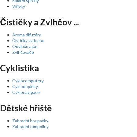
Solární sprchy
Vířivky
Čističky a Zvlhčov ...
Aroma difuzéry
Čističky vzduchu
Odvlhčovače
Zvlhčovače
Cyklistika
Cyklocomputery
Cyklodoplňky
Cyklonavigace
Dětské hřiště
Zahradní houpačky
Zahradní tampolíny