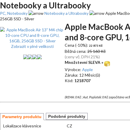
Notebooky a Ultrabooky
PC, Notebooky
Notebooky a Ultrabooky
Apple MacBook
256GB SSD - Silver
Apple MacBook Ai
and 8-core GPU, 1
Cena (-10%):
Zobrazit v plné velikosti
22 873 Kč
Běžná cena:
25 160 Kč
(ceny vč. DPH 21%)
Množstevní SLEVA »
Výrobce:
Apple
Záruka: 12 Měsíc(ů)
Kód:
1218707
(REMA: 0 Kč ; Aut. Poplatek: 0 Kč započítáno ve 
Podobné produkty
Parametry produktu
Lokalizace klávesnice
CZ