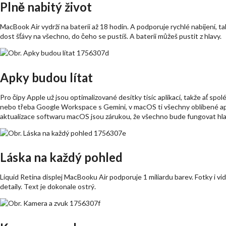
Plně nabitý život
MacBook Air vydrží na baterii až 18 hodin. A podporuje rychlé nabíjení, t
dost šťávy na všechno, do čeho se pustíš. A baterii můžeš pustit z hlavy.
Apky budou lítat
Pro čipy Apple už jsou optimalizované desítky tisíc aplikací, takže ať sp
nebo třeba Google Workspace s Gemini, v macOS ti všechny oblíbené apk
aktualizace softwaru macOS jsou zárukou, že všechno bude fungovat hl
Láska na každý pohled
Liquid Retina displej MacBooku Air podporuje 1 miliardu barev. Fotky i 
detaily. Text je dokonale ostrý.