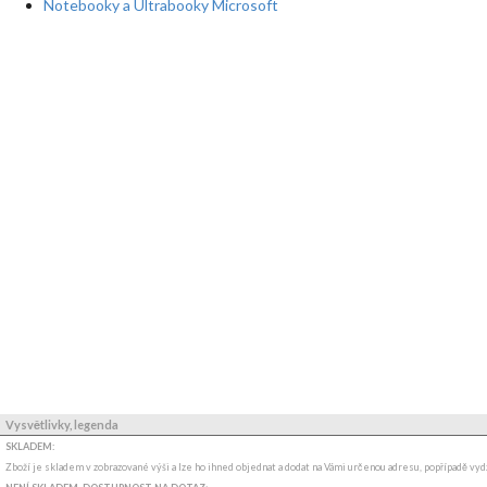
Notebooky a Ultrabooky Microsoft
Vysvětlivky, legenda
SKLADEM:
Zboží je skladem v zobrazované výši a lze ho ihned objednat a dodat na Vámi určenou adresu, popřípadě v