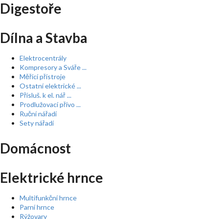
Digestoře
Dílna a Stavba
Elektrocentrály
Kompresory a Sváře ...
Měřící přístroje
Ostatní elektrické ...
Přísluš. k el. nář ...
Prodlužovací přívo ...
Ruční nářadí
Sety nářadí
Domácnost
Elektrické hrnce
Multifunkční hrnce
Parní hrnce
Rýžovary