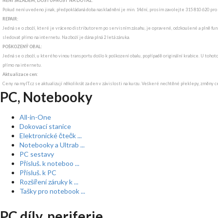
NENÍ SKLADEM, DOSTUPNOST NA DOTAZ
:
Pokud není uvedeno jinak, předpokládaná doba naskladnění je min. 14dní, prosím zavolejte 315 810 620 pro
REPAIR:
Jedná se o zboží, které je vráceno distributorem po servisním zásahu, je opravené, odzkoušené a plně funk
sledovat přímo na internetu. Na zboží je dána plná 2 letá záruka.
POŠKOZENÝ OBAL:
Jedná se o zboží, u kterého vinou transportu došlo k poškození obalu, popřípadě originální krabice. U tohot
přímo na internetu.
Aktualizace cen:
Ceny na myIT.cz se aktualizují několikrát za den v závislosti na kurzu. Veškeré nechtěné překlepy, změny c
PC, Notebooky
All-in-One
Dokovací stanice
Elektronické čtečk ...
Notebooky a Ultrab ...
PC sestavy
Přísluš. k noteboo ...
Přísluš. k PC
Rozšíření záruky k ...
Tašky pro notebook ...
PC díly, periferie ...