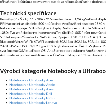
přihlašování k účtům a potvrzování plateb za nákup. Stačí se ho dotknou
Technická specifikace
Rozměry (V × Š × H): 11 × 304 × 215 mmHmotnost: 1,24 kgVelikost displej
PPIMaximální jas displeje: 500 nitůRetina: AnoRozlišení displeje: 2560 
frekvence displeje: 60 HzDotykový displej: NeProcesor: Apple M4FaceT
1080pTyp grafické karty: IntegrovanáTyp úložiště: SSDPočet pevných d
5.3Slot na paměťové karty: NeDrátová připojení: USB-C, USB-C 4.0, 3,5 
BluetoothVerze Wi-Fi: 6EWiFi standard: 802.11ax, 802.11a, 802.11b, 80
2,4GHzPočet USB 3.1/3.2 Type-C: 2Jazyk klávesnice: ČeštinaVýbava: Po
systém: macOSAktualizace OS: AnoStereo reproduktory: AnoSenzory: Sen
Automatické podsvícení klávesnice, Čtečka otisku prstůObsah balení: S
Výrobci kategorie Notebooky a Ultraboo
Notebooky a Ultrabooky Acer
Notebooky a Ultrabooky Apple
Notebooky a Ultrabooky Asus
Notebooky a Ultrabooky Dell
Notebooky a Ultrabooky HP Inc.
Notebooky a Ultrabooky Lenovo