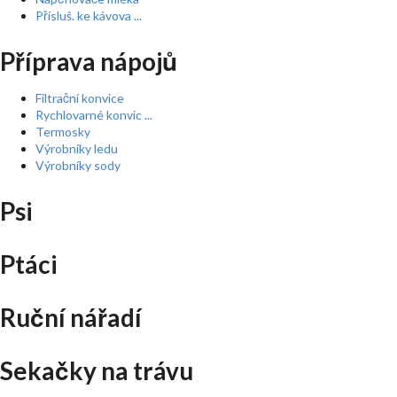
Přísluš. ke kávova ...
Příprava nápojů
Filtrační konvice
Rychlovarné konvic ...
Termosky
Výrobníky ledu
Výrobníky sody
Psi
Ptáci
Ruční nářadí
Sekačky na trávu