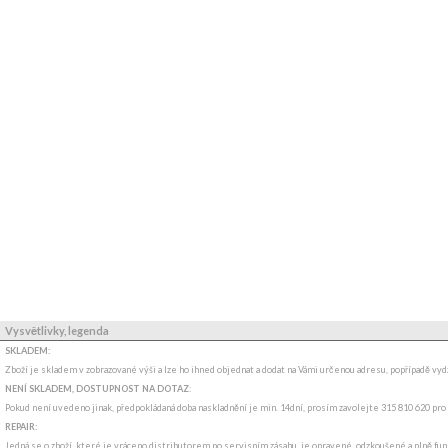
Vysvětlivky, legenda
SKLADEM:
Zboží je skladem v zobrazované výši a lze ho ihned objednat a dodat na Vámi určenou adresu, popřípadě v
NENÍ SKLADEM, DOSTUPNOST NA DOTAZ
:
Pokud není uvedeno jinak, předpokládaná doba naskladnění je min. 14dní, prosím zavolejte 315 810 620 pro
REPAIR:
Jedná se o zboží, které je vráceno distributorem po servisním zásahu, je opravené, odzkoušené a plně funk