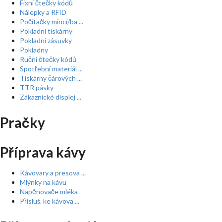
Fixní čtečky kódů
Nálepky a RFID
Počítačky mincí/ba ...
Pokladní tiskárny
Pokladní zásuvky
Pokladny
Ruční čtečky kódů
Spotřební materiál ...
Tiskárny čárových ...
TTR pásky
Zákaznické displej ...
Pračky
Příprava kávy
Kávovary a presova ...
Mlýnky na kávu
Napěnovače mléka
Přísluš. ke kávova ...