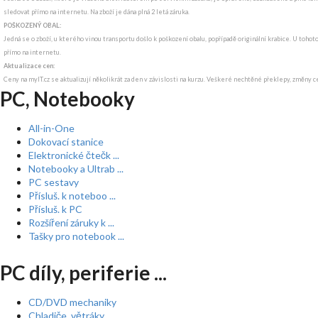
sledovat přímo na internetu. Na zboží je dána plná 2 letá záruka.
POŠKOZENÝ OBAL:
Jedná se o zboží, u kterého vinou transportu došlo k poškození obalu, popřípadě originální krabice. U tohot
přímo na internetu.
Aktualizace cen:
Ceny na myIT.cz se aktualizují několikrát za den v závislosti na kurzu. Veškeré nechtěné překlepy, změny c
PC, Notebooky
All-in-One
Dokovací stanice
Elektronické čtečk ...
Notebooky a Ultrab ...
PC sestavy
Přísluš. k noteboo ...
Přísluš. k PC
Rozšíření záruky k ...
Tašky pro notebook ...
PC díly, periferie ...
CD/DVD mechaniky
Chladiče, větráky