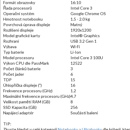
Formát obrazovky
16:10
Řada procesorů
Intel Core 3
Operační systém
Google Chrome OS
Hmotnost notebooku
1.5 - 2.0 kg
Povrchová úprava displeje
Matný
Rozlišení displeje
1920x1200
Model grafické karty
Intel® Graphics
Rozhraní
USB 3.2 Gen 1
Výbava
Wi-Fi
Typ baterie
Li-Ion
Model procesoru
Intel Core 3 100U
Výkon CPU dle PassMark
12522
Počet článků baterie
3
Počet jader
6
TDP
15
Úhlopříčka displeje (")
16
Frekvence procesoru (GHz)
1.2
Maximální frekvence procesoru (GHz)
4.7
Velikost paměti RAM (GB)
8
SSD Kapacita (GB)
256
Napájecí adaptér
Součástí balení
TIP:
Zkuste hledat v celé kategorii
Notebooky a Ultrabooky
dle kriterií, kt