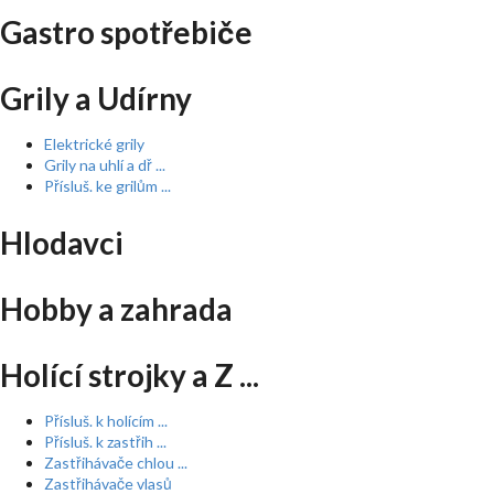
Gastro spotřebiče
Grily a Udírny
Elektrické grily
Grily na uhlí a dř ...
Přísluš. ke grilům ...
Hlodavci
Hobby a zahrada
Holící strojky a Z ...
Přísluš. k holícím ...
Přísluš. k zastřih ...
Zastřihávače chlou ...
Zastřihávače vlasů