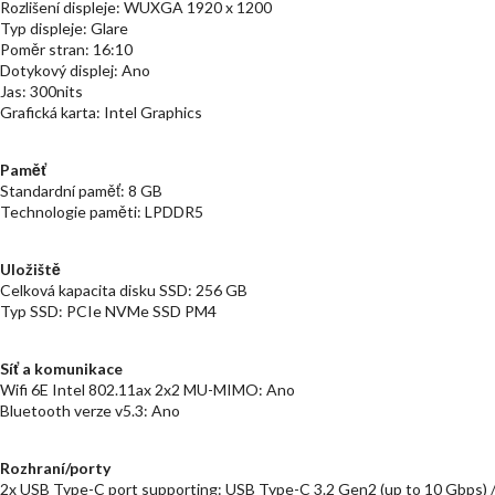
Rozlišení displeje: WUXGA 1920 x 1200
Typ displeje: Glare
Poměr stran: 16:10
Dotykový displej: Ano
Jas: 300nits
Grafická karta: Intel Graphics
Paměť
Standardní paměť: 8 GB
Technologie paměti: LPDDR5
Uložiště
Celková kapacita disku SSD: 256 GB
Typ SSD: PCIe NVMe SSD PM4
Síť a komunikace
Wifi 6E Intel 802.11ax 2x2 MU-MIMO: Ano
Bluetooth verze v5.3: Ano
Rozhraní/porty
2x USB Type-C port supporting: USB Type-C 3.2 Gen2 (up to 10 Gbps) 