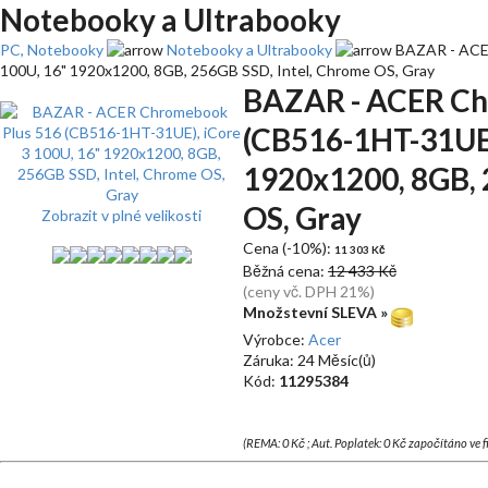
Notebooky a Ultrabooky
PC, Notebooky
Notebooky a Ultrabooky
BAZAR - ACER
100U, 16" 1920x1200, 8GB, 256GB SSD, Intel, Chrome OS, Gray
BAZAR - ACER Ch
(CB516-1HT-31UE)
1920x1200, 8GB, 
OS, Gray
Zobrazit v plné velikosti
Cena (-10%):
11 303 Kč
Běžná cena:
12 433 Kč
(ceny vč. DPH 21%)
Množstevní SLEVA »
Výrobce:
Acer
Záruka: 24 Měsíc(ů)
Kód:
11295384
(REMA: 0 Kč ; Aut. Poplatek: 0 Kč započítáno ve 