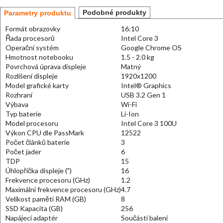
Podobné produkty
Parametry produktu
Formát obrazovky
16:10
Řada procesorů
Intel Core 3
Operační systém
Google Chrome OS
Hmotnost notebooku
1.5 - 2.0 kg
Povrchová úprava displeje
Matný
Rozlišení displeje
1920x1200
Model grafické karty
Intel® Graphics
Rozhraní
USB 3.2 Gen 1
Výbava
Wi-Fi
Typ baterie
Li-Ion
Model procesoru
Intel Core 3 100U
Výkon CPU dle PassMark
12522
Počet článků baterie
3
Počet jader
6
TDP
15
Úhlopříčka displeje (")
16
Frekvence procesoru (GHz)
1.2
Maximální frekvence procesoru (GHz)
4.7
Velikost paměti RAM (GB)
8
SSD Kapacita (GB)
256
Napájecí adaptér
Součástí balení