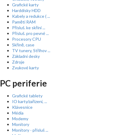
Grafické karty
Harddisky HDD
Kabely a redukce ( ...
Paměti RAM
Přísluš. ke skříní ...
Přísluš. pro pevné ...
Procesory CPU
Skříně, case
TV tunery, Střihov ...
Základní desky
Zdroje
Zvukové karty
PC periferie
Grafické tablety
IO karty/zařízení, ...
Klávesnice
Média
Modemy
Monitory
Monitory - přísluš ...