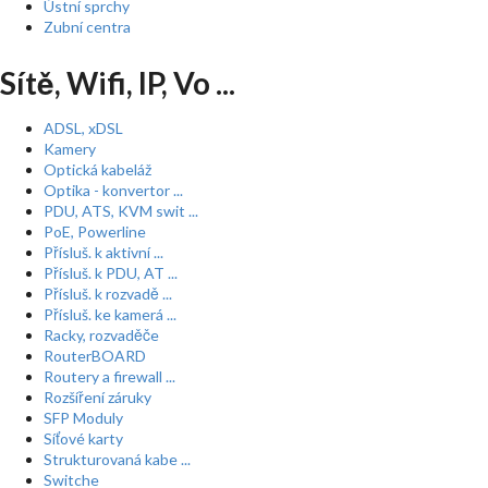
Ústní sprchy
Zubní centra
Sítě, Wifi, IP, Vo ...
ADSL, xDSL
Kamery
Optická kabeláž
Optika - konvertor ...
PDU, ATS, KVM swit ...
PoE, Powerline
Přísluš. k aktivní ...
Přísluš. k PDU, AT ...
Přísluš. k rozvadě ...
Přísluš. ke kamerá ...
Racky, rozvaděče
RouterBOARD
Routery a firewall ...
Rozšíření záruky
SFP Moduly
Síťové karty
Strukturovaná kabe ...
Switche