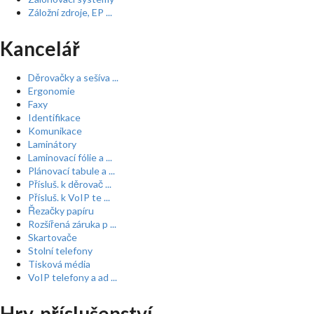
Záložní zdroje, EP ...
Kancelář
Děrovačky a sešíva ...
Ergonomie
Faxy
Identifikace
Komunikace
Laminátory
Laminovací fólie a ...
Plánovací tabule a ...
Přísluš. k děrovač ...
Přísluš. k VoIP te ...
Řezačky papíru
Rozšířená záruka p ...
Skartovače
Stolní telefony
Tisková média
VoIP telefony a ad ...
Hry, příslušenství