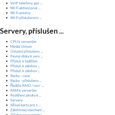
VoIP telefony, gat ...
Wi-Fi aktivní prvk ...
Wi-Fi antény
Wi-Fi příslušenstv ...
Servery, příslušen ...
CPU k serverům
Média Utrium
Ostatní příslušens ...
Pevné disky k serv ...
Přísluš. k řadičům
Přísluš. k zálohov ...
Přísluš. k zálohov ...
Racky - case
Racky - příslušens ...
Řadiče RAID / non- ...
RAM k serverům
Rozšíření záruky k ...
Servery
Síťové karty pro s ...
Zálohovací mechani ...
Zálohovací systémy