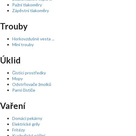
Pažní tlakoměry
Zápěstní tlakoměry
Trouby
Horkovzdušné vesta ...
Mini trouby
Úklid
Čistící prostředky
Mopy
Odstrňovače žmolků
Parní čističe
Vaření
Domácí pekárny
Elektrické grily
Fritézy
Kuchyňské náčiní