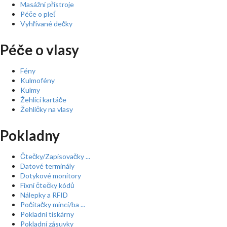
Masážní přístroje
Péče o pleť
Vyhřívané dečky
Péče o vlasy
Fény
Kulmofény
Kulmy
Žehlící kartáče
Žehličky na vlasy
Pokladny
Čtečky/Zapisovačky ...
Datové terminály
Dotykové monitory
Fixní čtečky kódů
Nálepky a RFID
Počítačky mincí/ba ...
Pokladní tiskárny
Pokladní zásuvky