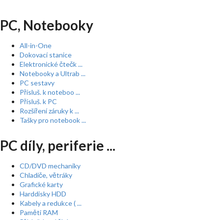
PC, Notebooky
All-in-One
Dokovací stanice
Elektronické čtečk ...
Notebooky a Ultrab ...
PC sestavy
Přísluš. k noteboo ...
Přísluš. k PC
Rozšíření záruky k ...
Tašky pro notebook ...
PC díly, periferie ...
CD/DVD mechaniky
Chladiče, větráky
Grafické karty
Harddisky HDD
Kabely a redukce ( ...
Paměti RAM