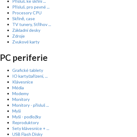
Přísluš. ke skříní ...
Přísluš. pro pevné ...
Procesory CPU
Skříně, case
TV tunery, Střihov ...
Základní desky
Zdroje
Zvukové karty
PC periferie
Grafické tablety
IO karty/zařízení, ...
Klávesnice
Média
Modemy
Monitory
Monitory - přísluš ...
Myši
Myši - podložky
Reproduktory
Sety klávesnice + ...
USB Flash Disky