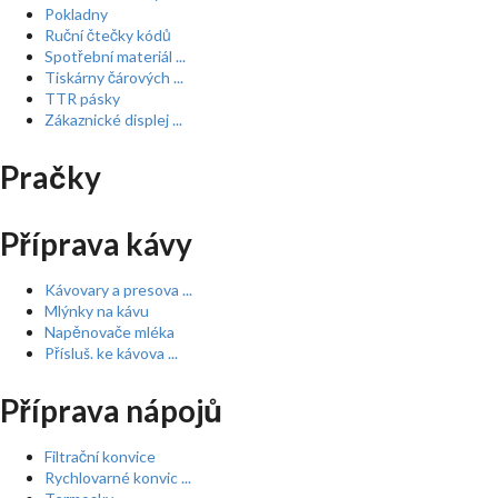
Pokladny
Ruční čtečky kódů
Spotřební materiál ...
Tiskárny čárových ...
TTR pásky
Zákaznické displej ...
Pračky
Příprava kávy
Kávovary a presova ...
Mlýnky na kávu
Napěnovače mléka
Přísluš. ke kávova ...
Příprava nápojů
Filtrační konvice
Rychlovarné konvic ...