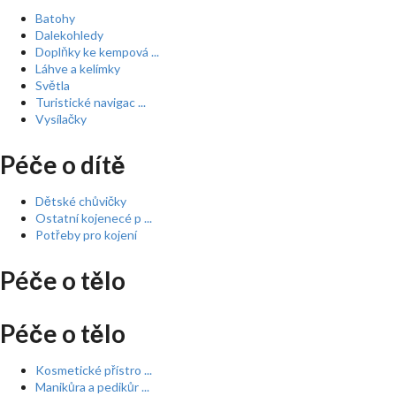
Batohy
Dalekohledy
Doplňky ke kempová ...
Láhve a kelímky
Světla
Turistické navigac ...
Vysílačky
Péče o dítě
Dětské chůvičky
Ostatní kojenecé p ...
Potřeby pro kojení
Péče o tělo
Péče o tělo
Kosmetické přístro ...
Manikůra a pedikůr ...