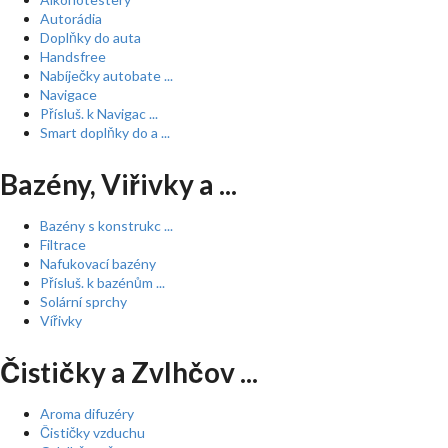
Autorádia
Doplňky do auta
Handsfree
Nabíječky autobate ...
Navigace
Přísluš. k Navigac ...
Smart doplňky do a ...
Bazény, Viřivky a ...
Bazény s konstrukc ...
Filtrace
Nafukovací bazény
Přísluš. k bazénům ...
Solární sprchy
Vířivky
Čističky a Zvlhčov ...
Aroma difuzéry
Čističky vzduchu