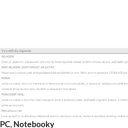
Vysvětlivky, legenda
SKLADEM:
Zboží je skladem v zobrazované výši a lze ho ihned objednat a dodat na Vámi určenou adresu, popřípadě v
NENÍ SKLADEM, DOSTUPNOST NA DOTAZ
:
Pokud není uvedeno jinak, předpokládaná doba naskladnění je min. 14dní, prosím zavolejte 315 810 620 pro
REPAIR:
Jedná se o zboží, které je vráceno distributorem po servisním zásahu, je opravené, odzkoušené a plně funk
sledovat přímo na internetu. Na zboží je dána plná 2 letá záruka.
POŠKOZENÝ OBAL:
Jedná se o zboží, u kterého vinou transportu došlo k poškození obalu, popřípadě originální krabice. U tohot
přímo na internetu.
Aktualizace cen:
Ceny na myIT.cz se aktualizují několikrát za den v závislosti na kurzu. Veškeré nechtěné překlepy, změny c
PC, Notebooky