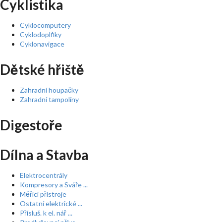
Cyklistika
Cyklocomputery
Cyklodoplňky
Cyklonavigace
Dětské hřiště
Zahradní houpačky
Zahradní tampolíny
Digestoře
Dílna a Stavba
Elektrocentrály
Kompresory a Sváře ...
Měřící přístroje
Ostatní elektrické ...
Přísluš. k el. nář ...