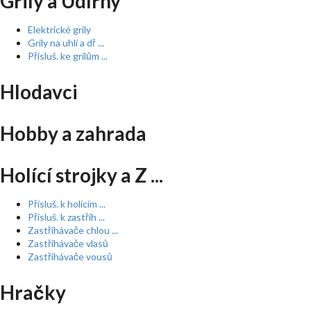
Grily a Udírny
Elektrické grily
Grily na uhlí a dř ...
Přísluš. ke grilům ...
Hlodavci
Hobby a zahrada
Holící strojky a Z ...
Přísluš. k holícím ...
Přísluš. k zastřih ...
Zastřihávače chlou ...
Zastřihávače vlasů
Zastřihávače vousů
Hračky