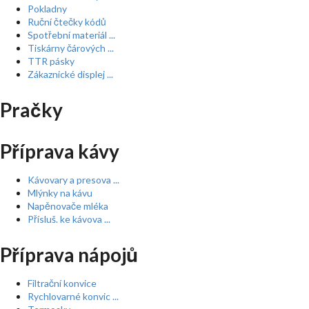
Pokladny
Ruční čtečky kódů
Spotřební materiál ...
Tiskárny čárových ...
TTR pásky
Zákaznické displej ...
Pračky
Příprava kávy
Kávovary a presova ...
Mlýnky na kávu
Napěnovače mléka
Přísluš. ke kávova ...
Příprava nápojů
Filtrační konvice
Rychlovarné konvic ...