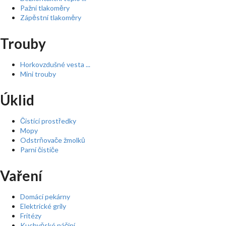
Pažní tlakoměry
Zápěstní tlakoměry
Trouby
Horkovzdušné vesta ...
Mini trouby
Úklid
Čistící prostředky
Mopy
Odstrňovače žmolků
Parní čističe
Vaření
Domácí pekárny
Elektrické grily
Fritézy
Kuchyňské náčiní