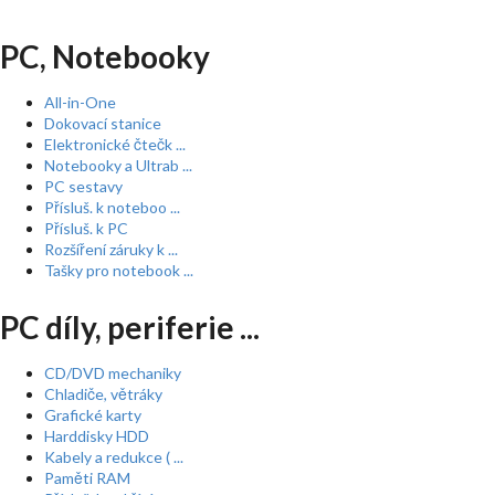
PC, Notebooky
All-in-One
Dokovací stanice
Elektronické čtečk ...
Notebooky a Ultrab ...
PC sestavy
Přísluš. k noteboo ...
Přísluš. k PC
Rozšíření záruky k ...
Tašky pro notebook ...
PC díly, periferie ...
CD/DVD mechaniky
Chladiče, větráky
Grafické karty
Harddisky HDD
Kabely a redukce ( ...
Paměti RAM