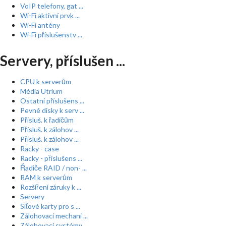
VoIP telefony, gat ...
Wi-Fi aktivní prvk ...
Wi-Fi antény
Wi-Fi příslušenstv ...
Servery, příslušen ...
CPU k serverům
Média Utrium
Ostatní příslušens ...
Pevné disky k serv ...
Přísluš. k řadičům
Přísluš. k zálohov ...
Přísluš. k zálohov ...
Racky - case
Racky - příslušens ...
Řadiče RAID / non- ...
RAM k serverům
Rozšíření záruky k ...
Servery
Síťové karty pro s ...
Zálohovací mechani ...
Zálohovací systémy