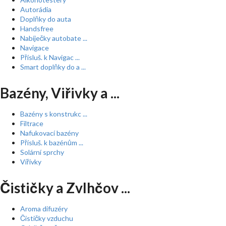
Autorádia
Doplňky do auta
Handsfree
Nabíječky autobate ...
Navigace
Přísluš. k Navigac ...
Smart doplňky do a ...
Bazény, Viřivky a ...
Bazény s konstrukc ...
Filtrace
Nafukovací bazény
Přísluš. k bazénům ...
Solární sprchy
Vířivky
Čističky a Zvlhčov ...
Aroma difuzéry
Čističky vzduchu