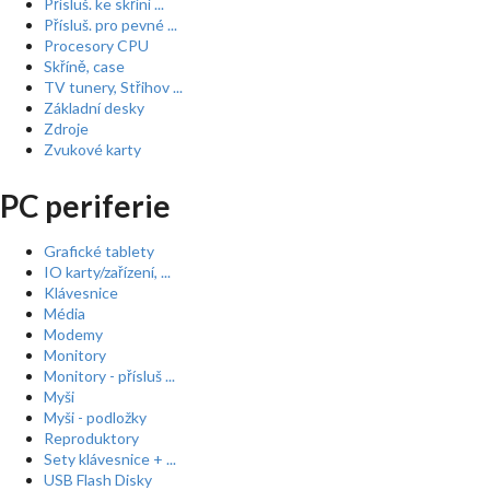
Přísluš. ke skříní ...
Přísluš. pro pevné ...
Procesory CPU
Skříně, case
TV tunery, Střihov ...
Základní desky
Zdroje
Zvukové karty
PC periferie
Grafické tablety
IO karty/zařízení, ...
Klávesnice
Média
Modemy
Monitory
Monitory - přísluš ...
Myši
Myši - podložky
Reproduktory
Sety klávesnice + ...
USB Flash Disky