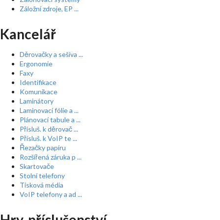
Záložní zdroje, EP ...
Kancelář
Děrovačky a sešíva ...
Ergonomie
Faxy
Identifikace
Komunikace
Laminátory
Laminovací fólie a ...
Plánovací tabule a ...
Přísluš. k děrovač ...
Přísluš. k VoIP te ...
Řezačky papíru
Rozšířená záruka p ...
Skartovače
Stolní telefony
Tisková média
VoIP telefony a ad ...
Hry, příslušenství