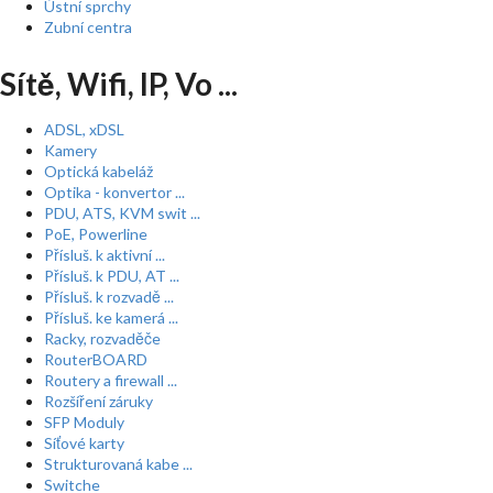
Ústní sprchy
Zubní centra
Sítě, Wifi, IP, Vo ...
ADSL, xDSL
Kamery
Optická kabeláž
Optika - konvertor ...
PDU, ATS, KVM swit ...
PoE, Powerline
Přísluš. k aktivní ...
Přísluš. k PDU, AT ...
Přísluš. k rozvadě ...
Přísluš. ke kamerá ...
Racky, rozvaděče
RouterBOARD
Routery a firewall ...
Rozšíření záruky
SFP Moduly
Síťové karty
Strukturovaná kabe ...
Switche