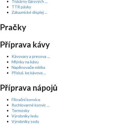
Tiskárny čárových ...
TTR pásky
Zákaznické displej ...
Pračky
Příprava kávy
Kávovary a presova ...
Mlýnky na kávu
Napěnovače mléka
Přísluš. ke kávova ...
Příprava nápojů
Filtrační konvice
Rychlovarné konvic ...
Termosky
Výrobníky ledu
Výrobníky sody