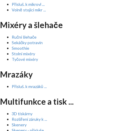
Přísluš. k mikrovl ...
Volně stojící mikr ...
Mixéry a šlehače
Ruční šlehače
Sekáčky potravin
Smoothie
Stolní mixéry
Tyčové mixéry
Mrazáky
Přísluš. k mrazáků ...
Multifunkce a tisk ...
3D tiskárny
Rozšíření záruky k ...
Skenery
Skenery - přísluše ...