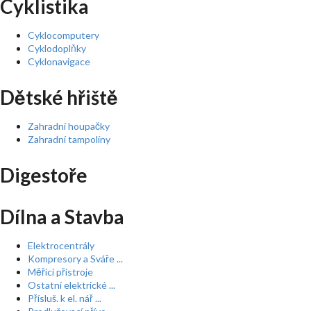
Cyklistika
Cyklocomputery
Cyklodoplňky
Cyklonavigace
Dětské hřiště
Zahradní houpačky
Zahradní tampolíny
Digestoře
Dílna a Stavba
Elektrocentrály
Kompresory a Sváře ...
Měřící přístroje
Ostatní elektrické ...
Přísluš. k el. nář ...