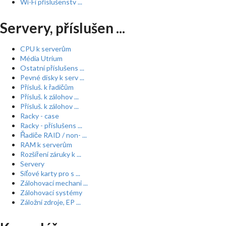
Wi-Fi příslušenstv ...
Servery, příslušen ...
CPU k serverům
Média Utrium
Ostatní příslušens ...
Pevné disky k serv ...
Přísluš. k řadičům
Přísluš. k zálohov ...
Přísluš. k zálohov ...
Racky - case
Racky - příslušens ...
Řadiče RAID / non- ...
RAM k serverům
Rozšíření záruky k ...
Servery
Síťové karty pro s ...
Zálohovací mechani ...
Zálohovací systémy
Záložní zdroje, EP ...