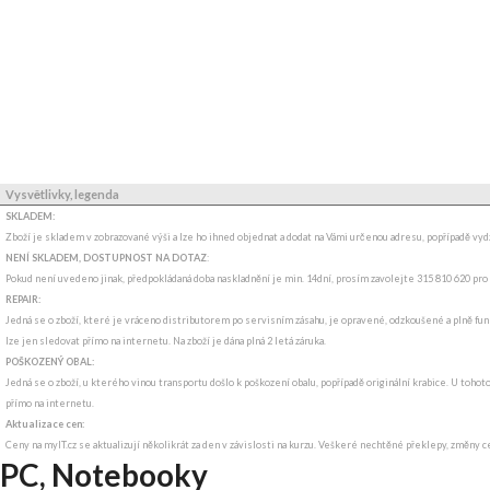
Vysvětlivky, legenda
SKLADEM:
Zboží je skladem v zobrazované výši a lze ho ihned objednat a dodat na Vámi určenou adresu, popřípadě v
NENÍ SKLADEM, DOSTUPNOST NA DOTAZ
:
Pokud není uvedeno jinak, předpokládaná doba naskladnění je min. 14dní, prosím zavolejte 315 810 620 pro
REPAIR:
Jedná se o zboží, které je vráceno distributorem po servisním zásahu, je opravené, odzkoušené a plně funk
lze jen sledovat přímo na internetu. Na zboží je dána plná 2 letá záruka.
POŠKOZENÝ OBAL:
Jedná se o zboží, u kterého vinou transportu došlo k poškození obalu, popřípadě originální krabice. U tohot
přímo na internetu.
Aktualizace cen:
Ceny na myIT.cz se aktualizují několikrát za den v závislosti na kurzu. Veškeré nechtěné překlepy, změny c
PC, Notebooky