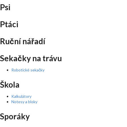
Psi
Ptáci
Ruční nářadí
Sekačky na trávu
Robotické sekačky
Škola
Kalkulátory
Notesy a bloky
Sporáky