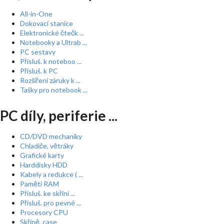
All-in-One
Dokovací stanice
Elektronické čtečk ...
Notebooky a Ultrab ...
PC sestavy
Přísluš. k noteboo ...
Přísluš. k PC
Rozšíření záruky k ...
Tašky pro notebook ...
PC díly, periferie ...
CD/DVD mechaniky
Chladiče, větráky
Grafické karty
Harddisky HDD
Kabely a redukce ( ...
Paměti RAM
Přísluš. ke skříní ...
Přísluš. pro pevné ...
Procesory CPU
Skříně, case