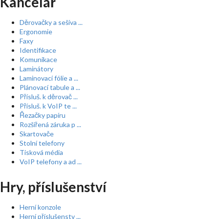
Kancelář
Děrovačky a sešíva ...
Ergonomie
Faxy
Identifikace
Komunikace
Laminátory
Laminovací fólie a ...
Plánovací tabule a ...
Přísluš. k děrovač ...
Přísluš. k VoIP te ...
Řezačky papíru
Rozšířená záruka p ...
Skartovače
Stolní telefony
Tisková média
VoIP telefony a ad ...
Hry, příslušenství
Herní konzole
Herní příslušenstv ...