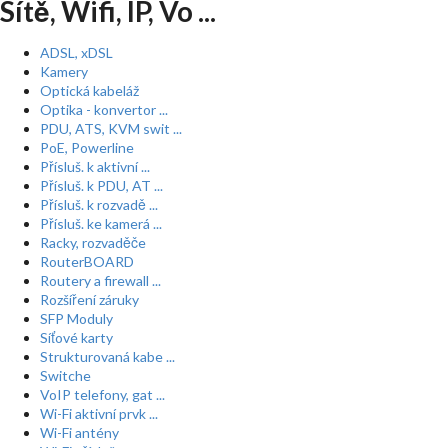
Sítě, Wifi, IP, Vo ...
ADSL, xDSL
Kamery
Optická kabeláž
Optika - konvertor ...
PDU, ATS, KVM swit ...
PoE, Powerline
Přísluš. k aktivní ...
Přísluš. k PDU, AT ...
Přísluš. k rozvadě ...
Přísluš. ke kamerá ...
Racky, rozvaděče
RouterBOARD
Routery a firewall ...
Rozšíření záruky
SFP Moduly
Síťové karty
Strukturovaná kabe ...
Switche
VoIP telefony, gat ...
Wi-Fi aktivní prvk ...
Wi-Fi antény