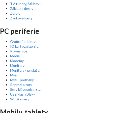
TV tunery, Střihov ...
Základní desky
Zdroje
Zvukové karty
PC periferie
Grafické tablety
IO karty/zařízení, ...
Klávesnice
Média
Modemy
Monitory
Monitory - přísluš ...
Myši
Myši - podložky
Reproduktory
Sety klávesnice + ...
USB Flash Disky
WEBkamery
Mobily, tablety