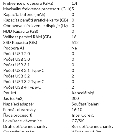
Frekvence procesoru (GHz)
1.4
Maximální frekvence procesoru (GHz)
5
Kapacita baterie (mAh)
0
Kapacita paměti grafické karty (GB)
0
Obnovovací frekvence displeje (Hz)
0
HDD Kapacita (GB)
0
Velikost paměti RAM (GB)
16
SSD Kapacita (GB)
512
Podpora AI
Ne
Počet USB 2.0
0
Počet USB 3.0
0
Počet USB 3.1
0
Počet USB 3.1 Type-C
0
Počet USB 3.2
2
Počet USB 3.2 Type-C
0
Počet USB 4 Type-C
2
Použití
Kancelářský
Jas (cd/m2)
300
Napájecí adaptér
Součástí balení
Formát obrazovky
16:10
Řada procesorů
Intel Core i5
Lokalizace klávesnice
CZ/SK
Druh optické mechaniky
Bez optické mechaniky
Operační systém
Windows 11 Pro