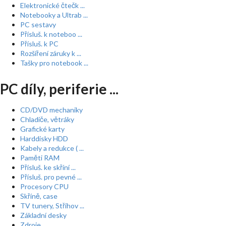
Elektronické čtečk ...
Notebooky a Ultrab ...
PC sestavy
Přísluš. k noteboo ...
Přísluš. k PC
Rozšíření záruky k ...
Tašky pro notebook ...
PC díly, periferie ...
CD/DVD mechaniky
Chladiče, větráky
Grafické karty
Harddisky HDD
Kabely a redukce ( ...
Paměti RAM
Přísluš. ke skříní ...
Přísluš. pro pevné ...
Procesory CPU
Skříně, case
TV tunery, Střihov ...
Základní desky
Zdroje