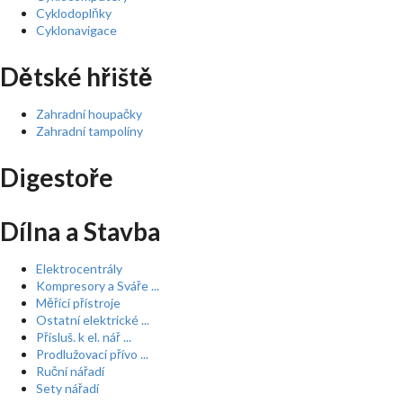
Cyklodoplňky
Cyklonavigace
Dětské hřiště
Zahradní houpačky
Zahradní tampolíny
Digestoře
Dílna a Stavba
Elektrocentrály
Kompresory a Sváře ...
Měřící přístroje
Ostatní elektrické ...
Přísluš. k el. nář ...
Prodlužovací přívo ...
Ruční nářadí
Sety nářadí