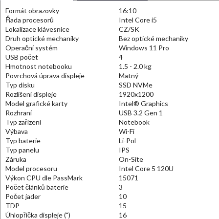
Formát obrazovky
16:10
Řada procesorů
Intel Core i5
Lokalizace klávesnice
CZ/SK
Druh optické mechaniky
Bez optické mechaniky
Operační systém
Windows 11 Pro
USB počet
4
Hmotnost notebooku
1.5 - 2.0 kg
Povrchová úprava displeje
Matný
Typ disku
SSD NVMe
Rozlišení displeje
1920x1200
Model grafické karty
Intel® Graphics
Rozhraní
USB 3.2 Gen 1
Typ zařízení
Notebook
Výbava
Wi-Fi
Typ baterie
Li-Pol
Typ panelu
IPS
Záruka
On-Site
Model procesoru
Intel Core 5 120U
Výkon CPU dle PassMark
15071
Počet článků baterie
3
Počet jader
10
TDP
15
Úhlopříčka displeje (")
16