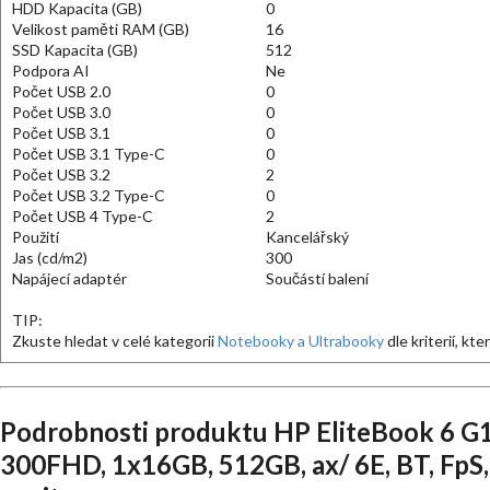
HDD Kapacita (GB)
0
Velikost paměti RAM (GB)
16
SSD Kapacita (GB)
512
Podpora AI
Ne
Počet USB 2.0
0
Počet USB 3.0
0
Počet USB 3.1
0
Počet USB 3.1 Type-C
0
Počet USB 3.2
2
Počet USB 3.2 Type-C
0
Počet USB 4 Type-C
2
Použití
Kancelářský
Jas (cd/m2)
300
Napájecí adaptér
Součástí balení
TIP:
Zkuste hledat v celé kategorii
Notebooky a Ultrabooky
dle kriterií, kt
Podrobnosti produktu HP EliteBook 6 
300FHD, 1x16GB, 512GB, ax/ 6E, BT, FpS,