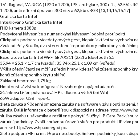
16" diagonal, WUXGA (1920 x 1200), IPS, anti-glare, 300 nits, 62.5% sR
1 200), antireflexní úpravou, 300 nity a 62,5% sRGB [13,14,15,16,17]
Grafická karta Intel
Integrováno Grafická karta Intel
FHD kamera 1080p
Podsvícená klávesnice s numerickými klávesami odolná proti polití
Clickpad s podporou vícedotykových gest, klepání aktivní ve výchozím n
Zvuk od Poly Studio, dva stereofonní reproduktory, mikrofony s duálním
Clickpad s podporou vícedotykových gest, klepání aktivní ve výchozím n
Bezdrátová karta Intel Wi-Fi 6E AX211 (2x2) a Bluetooth 5.3
35,94 × 25,1 × 1,7 cm (vzadu); 35,94 x 25,1 x 1,09 cm (vpředu)
Výška přední části se měří u přední hrany, kde začíná zúžení spodního kryt
končí zúžení spodního krytu skříně.
Základní hmotnost 1,75 kg
Hmotnost závisí na konfiguraci. Nezahrnuje napájecí adaptér.
3článková Li-ion polymerová HP s dlouhou výdrží (56 Wh)
65W adaptér USB Type-C
1letá záruka a 90denní omezená záruka na software v závislosti na zemi.
záruka. Další informace o baterii jsou k dispozici na adrese http://www.h
služba zásahu u zákazníka a rozšířené pokrytí. Služby HP Care Pack jsou vo
záruční podmínky. Zvolit správnou úroveň služeb pro produkt HP vám po
adrese http://www.hp.com/go/cpc.
3letá podpora HP na místě pro notebooky. Smluvní podmínky jsou k dispo