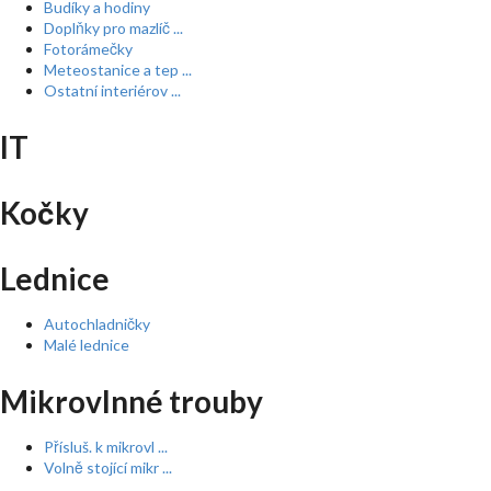
Budíky a hodiny
Doplňky pro mazlíč ...
Fotorámečky
Meteostanice a tep ...
Ostatní interiérov ...
IT
Kočky
Lednice
Autochladničky
Malé lednice
Mikrovlnné trouby
Přísluš. k mikrovl ...
Volně stojící mikr ...