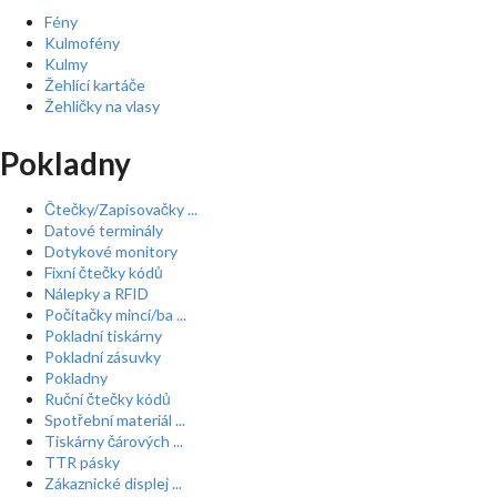
Fény
Kulmofény
Kulmy
Žehlící kartáče
Žehličky na vlasy
Pokladny
Čtečky/Zapisovačky ...
Datové terminály
Dotykové monitory
Fixní čtečky kódů
Nálepky a RFID
Počítačky mincí/ba ...
Pokladní tiskárny
Pokladní zásuvky
Pokladny
Ruční čtečky kódů
Spotřební materiál ...
Tiskárny čárových ...
TTR pásky
Zákaznické displej ...