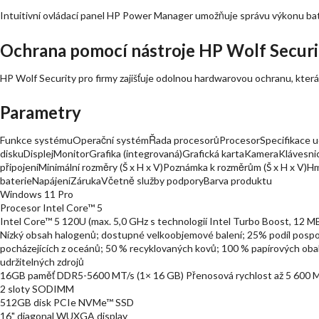
Intuitivní ovládací panel HP Power Manager umožňuje správu výkonu bate
Ochrana pomocí nástroje HP Wolf Securi
HP Wolf Security pro firmy zajišťuje odolnou hardwarovou ochranu, která j
Parametry
Funkce systémuOperační systémŘada procesorůProcesorSpecifikace u
diskuDisplejMonitorGrafika (integrovaná)Grafická kartaKameraKlávesni
připojeníMinimální rozměry (Š x H x V)Poznámka k rozměrům (Š x H x V
baterieNapájeníZárukaVčetně služby podporyBarva produktu
Windows 11 Pro
Procesor Intel Core™ 5
Intel Core™ 5 120U (max. 5,0 GHz s technologií Intel Turbo Boost, 12 MB
Nízký obsah halogenů; dostupné velkoobjemové balení; 25% podíl pospo
pocházejících z oceánů; 50 % recyklovaných kovů; 100 % papírových oba
udržitelných zdrojů
16GB paměť DDR5-5600 MT/s (1× 16 GB) Přenosová rychlost až 5 600 M
2 sloty SODIMM
512GB disk PCIe NVMe™ SSD
16" diagonal WUXGA display