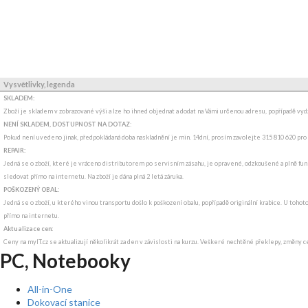
Vysvětlivky, legenda
SKLADEM:
Zboží je skladem v zobrazované výši a lze ho ihned objednat a dodat na Vámi určenou adresu, popřípadě v
NENÍ SKLADEM, DOSTUPNOST NA DOTAZ
:
Pokud není uvedeno jinak, předpokládaná doba naskladnění je min. 14dní, prosím zavolejte 315 810 620 pro
REPAIR:
Jedná se o zboží, které je vráceno distributorem po servisním zásahu, je opravené, odzkoušené a plně funk
sledovat přímo na internetu. Na zboží je dána plná 2 letá záruka.
POŠKOZENÝ OBAL:
Jedná se o zboží, u kterého vinou transportu došlo k poškození obalu, popřípadě originální krabice. U tohot
přímo na internetu.
Aktualizace cen:
Ceny na myIT.cz se aktualizují několikrát za den v závislosti na kurzu. Veškeré nechtěné překlepy, změny c
PC, Notebooky
All-in-One
Dokovací stanice