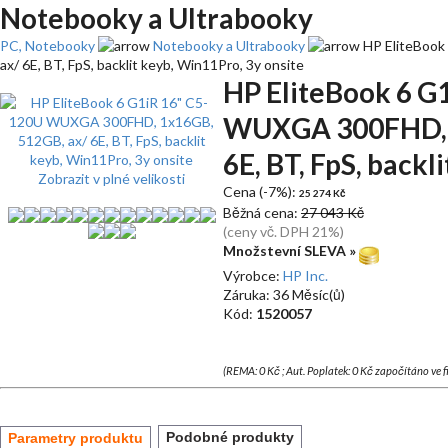
Notebooky a Ultrabooky
PC, Notebooky
Notebooky a Ultrabooky
HP EliteBook
ax/ 6E, BT, FpS, backlit keyb, Win11Pro, 3y onsite
HP EliteBook 6 G
WUXGA 300FHD, 1
6E, BT, FpS, backl
Zobrazit v plné velikosti
Cena (-7%):
25 274 Kč
Běžná cena:
27 043 Kč
(ceny vč. DPH 21%)
Množstevní SLEVA »
Výrobce:
HP Inc.
Záruka: 36 Měsíc(ů)
Kód:
1520057
(REMA: 0 Kč ; Aut. Poplatek: 0 Kč započítáno ve 
Podobné produkty
Parametry produktu