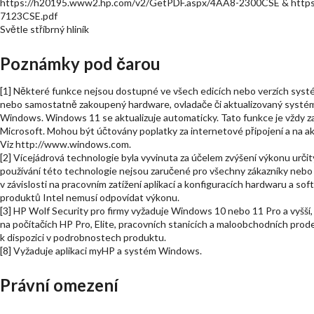
https://h20195.www2.hp.com/v2/GetPDF.aspx/4AA8-2300CSE & https
7123CSE.pdf
Světle stříbrný hliník
Poznámky pod čarou
[1] Některé funkce nejsou dostupné ve všech edicích nebo verzích sy
nebo samostatně zakoupený hardware, ovladače či aktualizovaný systé
Windows. Windows 11 se aktualizuje automaticky. Tato funkce je vždy z
Microsoft. Mohou být účtovány poplatky za internetové připojení a na a
Viz http://www.windows.com.
[2] Vícejádrová technologie byla vyvinuta za účelem zvýšení výkonu urč
používání této technologie nejsou zaručené pro všechny zákazníky nebo s
v závislosti na pracovním zatížení aplikací a konfiguracích hardwaru a s
produktů Intel nemusí odpovídat výkonu.
[3] HP Wolf Security pro firmy vyžaduje Windows 10 nebo 11 Pro a vyšší,
na počítačích HP Pro, Elite, pracovních stanicích a maloobchodních pro
k dispozici v podrobnostech produktu.
[8] Vyžaduje aplikaci myHP a systém Windows.
Právní omezení