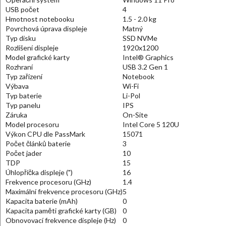
USB počet
4
Hmotnost notebooku
1.5 - 2.0 kg
Povrchová úprava displeje
Matný
Typ disku
SSD NVMe
Rozlišení displeje
1920x1200
Model grafické karty
Intel® Graphics
Rozhraní
USB 3.2 Gen 1
Typ zařízení
Notebook
Výbava
Wi-Fi
Typ baterie
Li-Pol
Typ panelu
IPS
Záruka
On-Site
Model procesoru
Intel Core 5 120U
Výkon CPU dle PassMark
15071
Počet článků baterie
3
Počet jader
10
TDP
15
Úhlopříčka displeje (")
16
Frekvence procesoru (GHz)
1.4
Maximální frekvence procesoru (GHz)
5
Kapacita baterie (mAh)
0
Kapacita paměti grafické karty (GB)
0
Obnovovací frekvence displeje (Hz)
0