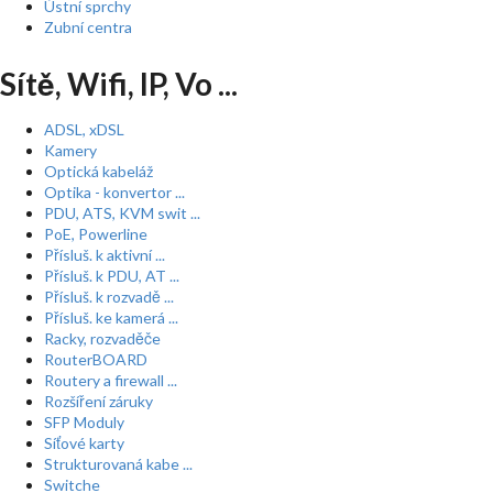
Ústní sprchy
Zubní centra
Sítě, Wifi, IP, Vo ...
ADSL, xDSL
Kamery
Optická kabeláž
Optika - konvertor ...
PDU, ATS, KVM swit ...
PoE, Powerline
Přísluš. k aktivní ...
Přísluš. k PDU, AT ...
Přísluš. k rozvadě ...
Přísluš. ke kamerá ...
Racky, rozvaděče
RouterBOARD
Routery a firewall ...
Rozšíření záruky
SFP Moduly
Síťové karty
Strukturovaná kabe ...
Switche