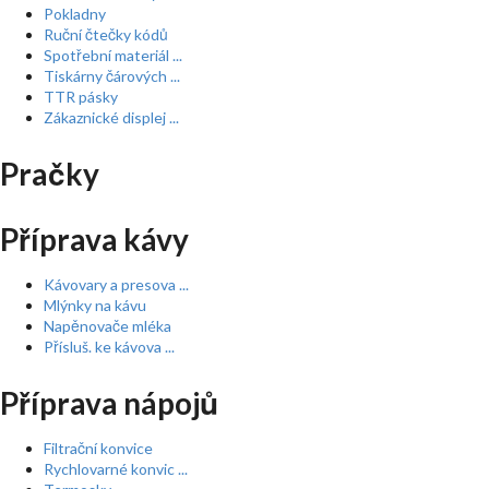
Pokladny
Ruční čtečky kódů
Spotřební materiál ...
Tiskárny čárových ...
TTR pásky
Zákaznické displej ...
Pračky
Příprava kávy
Kávovary a presova ...
Mlýnky na kávu
Napěnovače mléka
Přísluš. ke kávova ...
Příprava nápojů
Filtrační konvice
Rychlovarné konvic ...