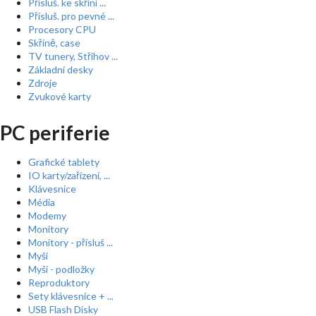
Přísluš. ke skříní ...
Přísluš. pro pevné ...
Procesory CPU
Skříně, case
TV tunery, Střihov ...
Základní desky
Zdroje
Zvukové karty
PC periferie
Grafické tablety
IO karty/zařízení, ...
Klávesnice
Média
Modemy
Monitory
Monitory - přísluš ...
Myši
Myši - podložky
Reproduktory
Sety klávesnice + ...
USB Flash Disky