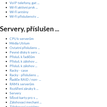
VoIP telefony, gat ...
Wi-Fi aktivní prvk ...
Wi-Fi antény
Wi-Fi příslušenstv ...
Servery, příslušen ...
CPU k serverům
Média Utrium
Ostatní příslušens ...
Pevné disky k serv ...
Přísluš. k řadičům
Přísluš. k zálohov ...
Přísluš. k zálohov ...
Racky - case
Racky - příslušens ...
Řadiče RAID / non- ...
RAM k serverům
Rozšíření záruky k ...
Servery
Síťové karty pro s ...
Zálohovací mechani ...
Zálohovací systémy