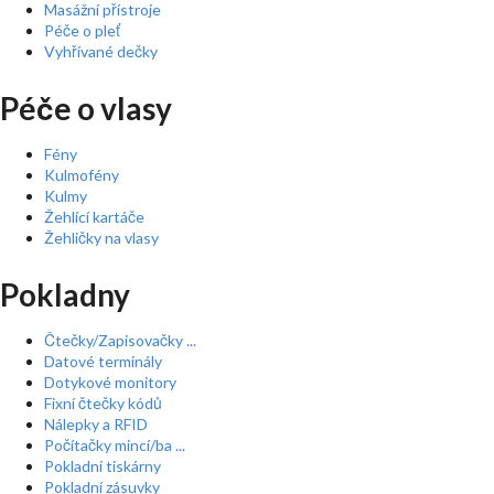
Masážní přístroje
Péče o pleť
Vyhřívané dečky
Péče o vlasy
Fény
Kulmofény
Kulmy
Žehlící kartáče
Žehličky na vlasy
Pokladny
Čtečky/Zapisovačky ...
Datové terminály
Dotykové monitory
Fixní čtečky kódů
Nálepky a RFID
Počítačky mincí/ba ...
Pokladní tiskárny
Pokladní zásuvky