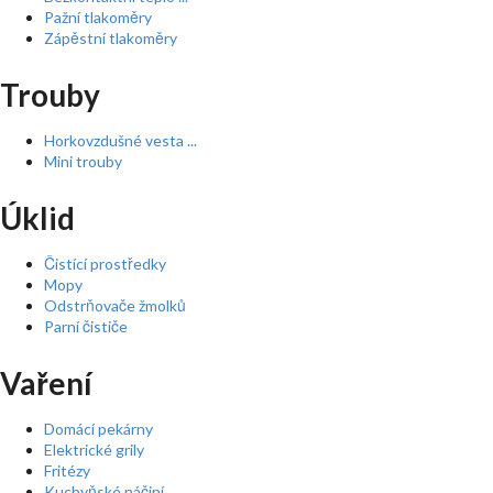
Pažní tlakoměry
Zápěstní tlakoměry
Trouby
Horkovzdušné vesta ...
Mini trouby
Úklid
Čistící prostředky
Mopy
Odstrňovače žmolků
Parní čističe
Vaření
Domácí pekárny
Elektrické grily
Fritézy
Kuchyňské náčiní