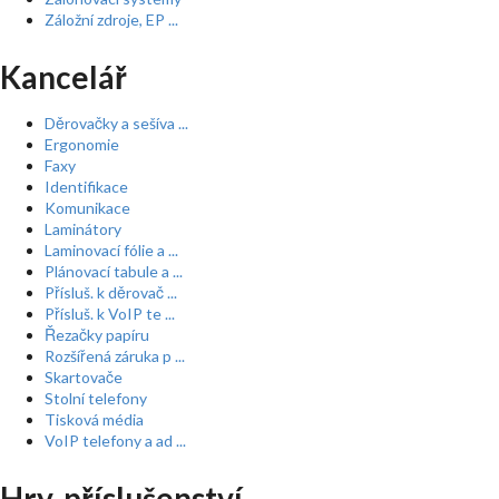
Záložní zdroje, EP ...
Kancelář
Děrovačky a sešíva ...
Ergonomie
Faxy
Identifikace
Komunikace
Laminátory
Laminovací fólie a ...
Plánovací tabule a ...
Přísluš. k děrovač ...
Přísluš. k VoIP te ...
Řezačky papíru
Rozšířená záruka p ...
Skartovače
Stolní telefony
Tisková média
VoIP telefony a ad ...
Hry, příslušenství