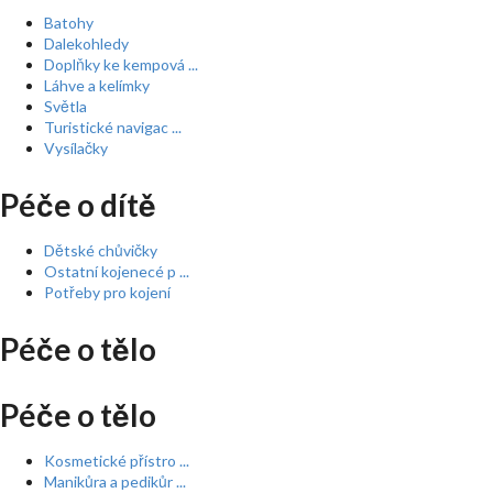
Batohy
Dalekohledy
Doplňky ke kempová ...
Láhve a kelímky
Světla
Turistické navigac ...
Vysílačky
Péče o dítě
Dětské chůvičky
Ostatní kojenecé p ...
Potřeby pro kojení
Péče o tělo
Péče o tělo
Kosmetické přístro ...
Manikůra a pedikůr ...