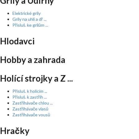
Grily a Udírny
Elektrické grily
Grily na uhlí a dř ...
Přísluš. ke grilům ...
Hlodavci
Hobby a zahrada
Holící strojky a Z ...
Přísluš. k holícím ...
Přísluš. k zastřih ...
Zastřihávače chlou ...
Zastřihávače vlasů
Zastřihávače vousů
Hračky