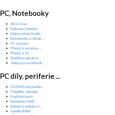
PC, Notebooky
All-in-One
Dokovací stanice
Elektronické čtečk ...
Notebooky a Ultrab ...
PC sestavy
Přísluš. k noteboo ...
Přísluš. k PC
Rozšíření záruky k ...
Tašky pro notebook ...
PC díly, periferie ...
CD/DVD mechaniky
Chladiče, větráky
Grafické karty
Harddisky HDD
Kabely a redukce ( ...
Paměti RAM