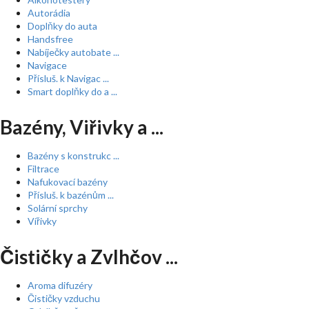
Autorádia
Doplňky do auta
Handsfree
Nabíječky autobate ...
Navigace
Přísluš. k Navigac ...
Smart doplňky do a ...
Bazény, Viřivky a ...
Bazény s konstrukc ...
Filtrace
Nafukovací bazény
Přísluš. k bazénům ...
Solární sprchy
Vířivky
Čističky a Zvlhčov ...
Aroma difuzéry
Čističky vzduchu