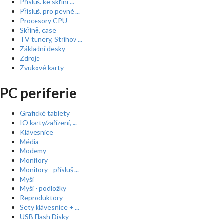
Přísluš. ke skříní ...
Přísluš. pro pevné ...
Procesory CPU
Skříně, case
TV tunery, Střihov ...
Základní desky
Zdroje
Zvukové karty
PC periferie
Grafické tablety
IO karty/zařízení, ...
Klávesnice
Média
Modemy
Monitory
Monitory - přísluš ...
Myši
Myši - podložky
Reproduktory
Sety klávesnice + ...
USB Flash Disky