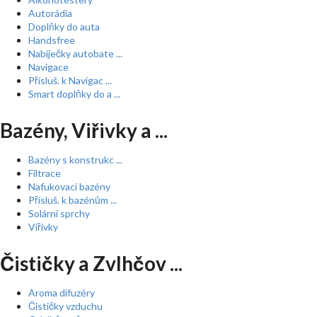
Autorádia
Doplňky do auta
Handsfree
Nabíječky autobate ...
Navigace
Přísluš. k Navigac ...
Smart doplňky do a ...
Bazény, Viřivky a ...
Bazény s konstrukc ...
Filtrace
Nafukovací bazény
Přísluš. k bazénům ...
Solární sprchy
Vířivky
Čističky a Zvlhčov ...
Aroma difuzéry
Čističky vzduchu