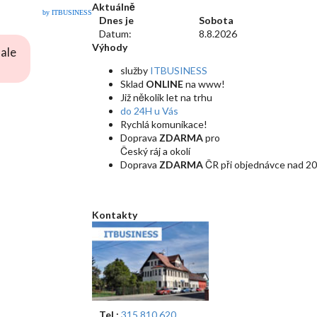
Aktuálně
by ITBUSINESS
Dnes je
Sobota
Datum:
8.8.2026
Výhody
ale
služby
ITBUSINESS
Sklad
ONLINE
na www!
Již několik let na trhu
do 24H u Vás
Rychlá komunikace!
Doprava
ZDARMA
pro
Český ráj a okolí
Doprava
ZDARMA
ČR při objednávce nad 20
Kontakty
Tel.:
315 810 620