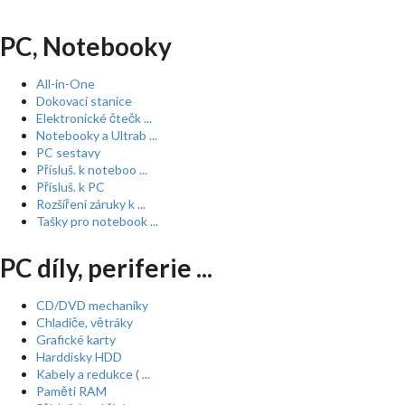
PC, Notebooky
All-in-One
Dokovací stanice
Elektronické čtečk ...
Notebooky a Ultrab ...
PC sestavy
Přísluš. k noteboo ...
Přísluš. k PC
Rozšíření záruky k ...
Tašky pro notebook ...
PC díly, periferie ...
CD/DVD mechaniky
Chladiče, větráky
Grafické karty
Harddisky HDD
Kabely a redukce ( ...
Paměti RAM