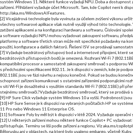
systém Windows 11. Některé funkce vyžadují NPU. Doba a dostupnost závi
zařízení. Přihlášení vyžaduje účet Microsoft. Tam, kde Copilot není k disp
http://aka.ms/WindowsAIFeatures.
[2] Vícejádrová technologie byla vyvinuta za účelem zvýšení výkonu určit
všechny softwarové aplikace však nutně využijí výhod této technologie. V
zatížení aplikacemi a na konfiguraci hardwaru a softwaru. Číslování sp
a software vyžadující NPU mohou vyžadovat zakoupení softwaru, předpl
platformy a software třetích stran může mít specifické požadavky na konf
použití, konfigurace a dalších faktorů. Řešení ISV se prodávají samost
[7] Vyžaduje bezdrátový přístupový bod a internetové připojení, které 
bezdrátových přístupových bodů je omezená. Rozhraní Wi-Fi 7 (802.11B
kompatibilní procesor a samostatně zakoupený směrovač s podporou Wi-F
s předchozími specifikacemi 802.11. Je k dispozici v zemích, kde je podpo
802.11BE jsou ve fázi návrhu a nejsou konečné. Pokud se budou konečné 
schopnost zařízení komunikovat s ostatními zařízeními podporujícími ro
v síti Wi-Fi je dosažitelná s využitím standardu Wi-Fi 7 (802.11BE) při p
stejnému směrovači.?Vyžaduje bezdrátový směrovač, který se prodává 
[9] HP Sure Click vyžaduje systém Windows 10 a vyšší. Podrobnosti jsou k
[10] HP Sure Sense je k dispozici na vybraných počítačích HP se syst
11 Pro nebo Windows 11 Enterprise OS.
[11] Software Poly by měl být k dispozici v létě 2024. Vyžaduje operačn
[12] U některých zařízení mohou některé funkce Copilot+ PC vyžadovat 
zpřístupňuje. Termíny se liší podle zařízení a regionu. Viz aka.ms/copilot
Bělorusku ani v oblastech, na které bylo uvaleno embargo, včetně Kuby, 