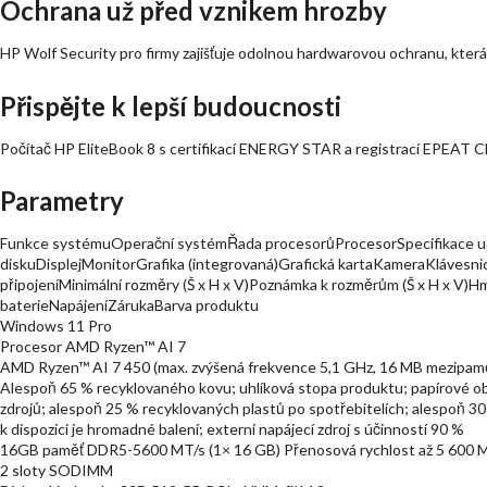
Ochrana už před vznikem hrozby
HP Wolf Security pro firmy zajišťuje odolnou hardwarovou ochranu, která j
Přispějte k lepší budoucnosti
Počítač HP EliteBook 8 s certifikací ENERGY STAR a registrací EPEAT Cl
Parametry
Funkce systémuOperační systémŘada procesorůProcesorSpecifikace u
diskuDisplejMonitorGrafika (integrovaná)Grafická kartaKameraKlávesni
připojeníMinimální rozměry (Š x H x V)Poznámka k rozměrům (Š x H x V
baterieNapájeníZárukaBarva produktu
Windows 11 Pro
Procesor AMD Ryzen™ AI 7
AMD Ryzen™ AI 7 450 (max. zvýšená frekvence 5,1 GHz, 16 MB mezipaměti
Alespoň 65 % recyklovaného kovu; uhlíková stopa produktu; papírové ob
zdrojů; alespoň 25 % recyklovaných plastů po spotřebitelích; alespoň 30
k dispozici je hromadné balení; externí napájecí zdroj s účinností 90 %
16GB paměť DDR5-5600 MT/s (1× 16 GB) Přenosová rychlost až 5 600 M
2 sloty SODIMM