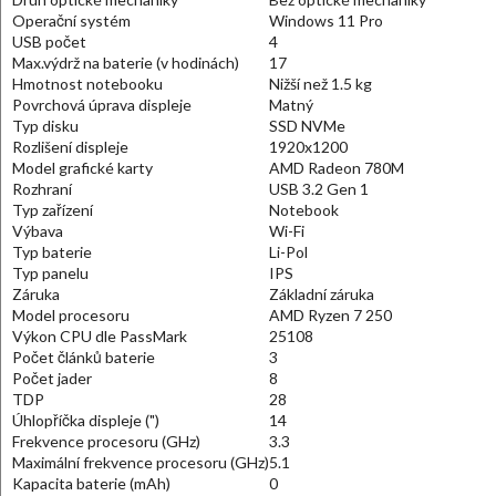
Operační systém
Windows 11 Pro
USB počet
4
Max.výdrž na baterie (v hodinách)
17
Hmotnost notebooku
Nižší než 1.5 kg
Povrchová úprava displeje
Matný
Typ disku
SSD NVMe
Rozlišení displeje
1920x1200
Model grafické karty
AMD Radeon 780M
Rozhraní
USB 3.2 Gen 1
Typ zařízení
Notebook
Výbava
Wi-Fi
Typ baterie
Li-Pol
Typ panelu
IPS
Záruka
Základní záruka
Model procesoru
AMD Ryzen 7 250
Výkon CPU dle PassMark
25108
Počet článků baterie
3
Počet jader
8
TDP
28
Úhlopříčka displeje (")
14
Frekvence procesoru (GHz)
3.3
Maximální frekvence procesoru (GHz)
5.1
Kapacita baterie (mAh)
0