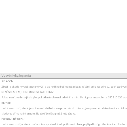
Vysvětlivky, legenda
SKLADEM:
Zboží je skladem v zobrazované výši a lze ho ihned objednat a dodat na Vámi určenou adresu, popřípadě v
NENÍ SKLADEM, DOSTUPNOST NA DOTAZ
:
Pokud není uvedeno jinak, předpokládaná doba naskladnění je min. 14dní, prosím zavolejte 315 810 620 pro
REPAIR:
Jedná se o zboží, které je vráceno distributorem po servisním zásahu, je opravené, odzkoušené a plně funk
sledovat přímo na internetu. Na zboží je dána plná 2 letá záruka.
POŠKOZENÝ OBAL:
Jedná se o zboží, u kterého vinou transportu došlo k poškození obalu, popřípadě originální krabice. U tohot