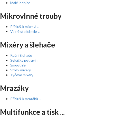
Malé lednice
Mikrovlnné trouby
Přísluš. k mikrovl ...
Volně stojící mikr ...
Mixéry a šlehače
Ruční šlehače
Sekáčky potravin
Smoothie
Stolní mixéry
Tyčové mixéry
Mrazáky
Přísluš. k mrazáků ...
Multifunkce a tisk ...