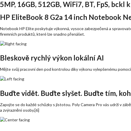
5MP, 16GB, 512GB, WiFi7, BT, FpS, bckl 
HP EliteBook 8 G2a 14 inch Notebook Ne
Notebook HP Elite poskytuje výkonná, vysoce zabezpečená a spravovatel
firemních produktů, které lze snadno přenášet.
Bleskově rychlý výkon lokální AI
Mějte svůj pracovní den pod kontrolou díky výkonu vylepšenému pomocí A
Buďte vidět. Buďte slyšet. Buďte tím, koh
Zapojte se do každé schůzky s jistotou. Poly Camera Pro vás udrží v zábě
a zvýraznění osoby.[6]