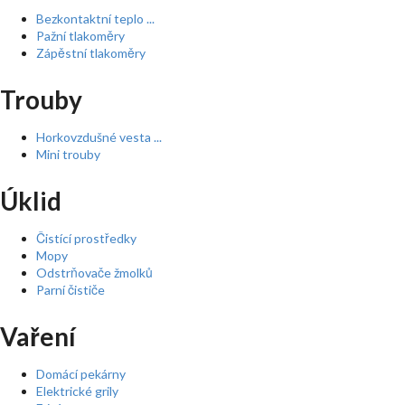
Bezkontaktní teplo ...
Pažní tlakoměry
Zápěstní tlakoměry
Trouby
Horkovzdušné vesta ...
Mini trouby
Úklid
Čistící prostředky
Mopy
Odstrňovače žmolků
Parní čističe
Vaření
Domácí pekárny
Elektrické grily