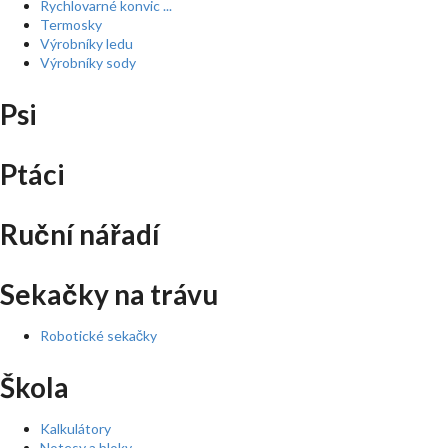
Rychlovarné konvic ...
Termosky
Výrobníky ledu
Výrobníky sody
Psi
Ptáci
Ruční nářadí
Sekačky na trávu
Robotické sekačky
Škola
Kalkulátory
Notesy a bloky