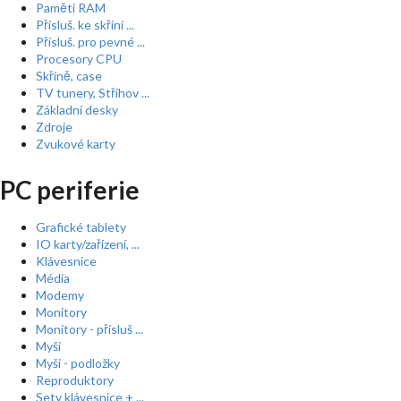
Paměti RAM
Přísluš. ke skříní ...
Přísluš. pro pevné ...
Procesory CPU
Skříně, case
TV tunery, Střihov ...
Základní desky
Zdroje
Zvukové karty
PC periferie
Grafické tablety
IO karty/zařízení, ...
Klávesnice
Média
Modemy
Monitory
Monitory - přísluš ...
Myši
Myši - podložky
Reproduktory
Sety klávesnice + ...