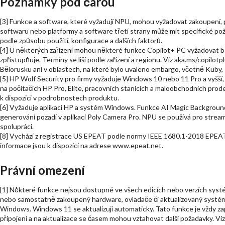
Poznámky pod čarou
[3] Funkce a software, které vyžadují NPU, mohou vyžadovat zakoupení
softwaru nebo platformy a software třetí strany může mít specifické poža
podle způsobu použití, konfigurace a dalších faktorů.
[4] U některých zařízení mohou některé funkce Copilot+ PC vyžadovat b
zpřístupňuje. Termíny se liší podle zařízení a regionu. Viz aka.ms/copilot
Bělorusku ani v oblastech, na které bylo uvaleno embargo, včetně Kuby, 
[5] HP Wolf Security pro firmy vyžaduje Windows 10 nebo 11 Pro a vyšší,
na počítačích HP Pro, Elite, pracovních stanicích a maloobchodních pro
k dispozici v podrobnostech produktu.
[6] Vyžaduje aplikaci HP a systém Windows. Funkce AI Magic Background
generování pozadí v aplikaci Poly Camera Pro. NPU se používá pro strea
spolupráci.
[8] Vychází z registrace US EPEAT podle normy IEEE 1680.1-2018 EPEAT. 
informace jsou k dispozici na adrese www.epeat.net.
Právní omezení
[1] Některé funkce nejsou dostupné ve všech edicích nebo verzích sy
nebo samostatně zakoupený hardware, ovladače či aktualizovaný systé
Windows. Windows 11 se aktualizují automaticky. Tato funkce je vždy z
připojení a na aktualizace se časem mohou vztahovat další požadavky. V