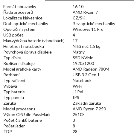
Formát obrazovky
16:10
Řada procesorů
AMD Ryzen 7
Lokalizace klávesnice
CZ/SK
Druh optické mechaniky
Bez optické mechaniky
Operační systém
Windows 11 Pro
USB počet
4
Max.výdrž na baterie (v hodinách)
17
Hmotnost notebooku
Nižší než 1.5 kg
Povrchová úprava displeje
Matný
Typ disku
SSD NVMe
Rozlišení displeje
1920x1200
Model grafické karty
AMD Radeon 780M
Rozhraní
USB 3.2 Gen 1
Typ zařízení
Notebook
Výbava
Wi-Fi
Typ baterie
Li-Pol
Typ panelu
IPS
Záruka
Základní záruka
Model procesoru
AMD Ryzen 7 250
Výkon CPU dle PassMark
25108
Počet článků baterie
3
Počet jader
8
TDP
28