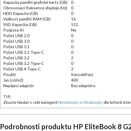
Kapacita paměti grafické karty (GB)
0
Obnovovací frekvence displeje (Hz)
0
HDD Kapacita (GB)
0
Velikost paměti RAM (GB)
16
SSD Kapacita (GB)
512
Podpora AI
Ne
Počet USB 2.0
0
Počet USB 3.0
0
Počet USB 3.1
0
Počet USB 3.1 Type-C
0
Počet USB 3.2
2
Počet USB 3.2 Type-C
0
Počet USB 4 Type-C
2
Použití
Kancelářský
Jas (cd/m2)
400
Napájecí adaptér
Bez adaptéru
TIP:
Zkuste hledat v celé kategorii
Notebooky a Ultrabooky
dle kriterií, kt
Podrobnosti produktu HP EliteBook 8 