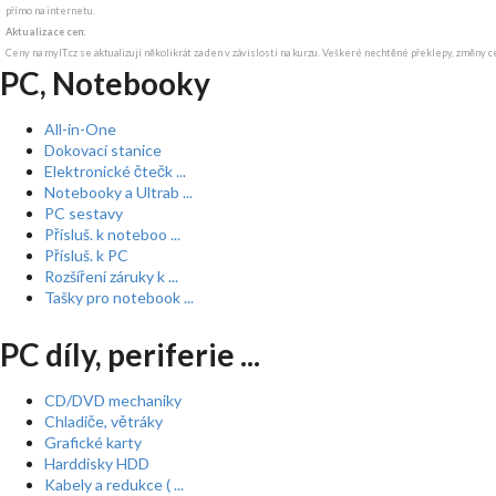
přímo na internetu.
Aktualizace cen:
Ceny na myIT.cz se aktualizují několikrát za den v závislosti na kurzu. Veškeré nechtěné překlepy, změny c
PC, Notebooky
All-in-One
Dokovací stanice
Elektronické čtečk ...
Notebooky a Ultrab ...
PC sestavy
Přísluš. k noteboo ...
Přísluš. k PC
Rozšíření záruky k ...
Tašky pro notebook ...
PC díly, periferie ...
CD/DVD mechaniky
Chladiče, větráky
Grafické karty
Harddisky HDD
Kabely a redukce ( ...