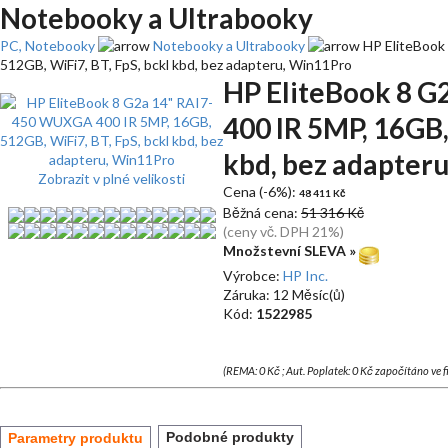
Notebooky a Ultrabooky
PC, Notebooky
Notebooky a Ultrabooky
HP EliteBook
512GB, WiFi7, BT, FpS, bckl kbd, bez adapteru, Win11Pro
HP EliteBook 8 
400 IR 5MP, 16GB,
kbd, bez adapter
Zobrazit v plné velikosti
Cena (-6%):
48 411 Kč
Běžná cena:
51 316 Kč
(ceny vč. DPH 21%)
Množstevní SLEVA »
Výrobce:
HP Inc.
Záruka: 12 Měsíc(ů)
Kód:
1522985
(REMA: 0 Kč ; Aut. Poplatek: 0 Kč započítáno ve 
Podobné produkty
Parametry produktu