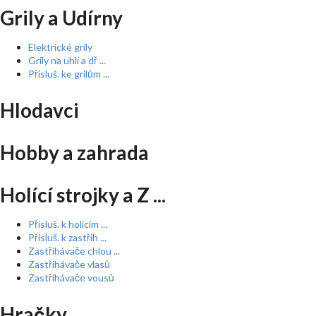
Grily a Udírny
Elektrické grily
Grily na uhlí a dř ...
Přísluš. ke grilům ...
Hlodavci
Hobby a zahrada
Holící strojky a Z ...
Přísluš. k holícím ...
Přísluš. k zastřih ...
Zastřihávače chlou ...
Zastřihávače vlasů
Zastřihávače vousů
Hračky