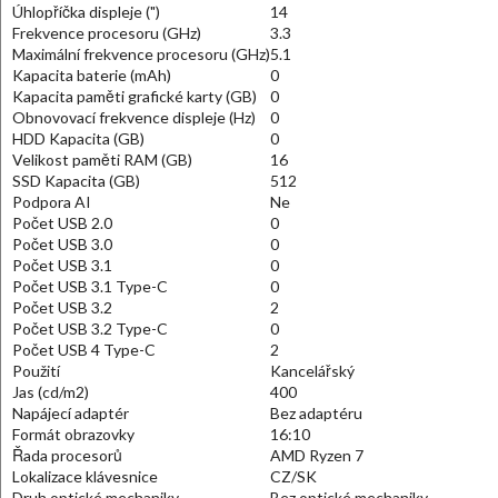
Úhlopříčka displeje (")
14
Frekvence procesoru (GHz)
3.3
Maximální frekvence procesoru (GHz)
5.1
Kapacita baterie (mAh)
0
Kapacita paměti grafické karty (GB)
0
Obnovovací frekvence displeje (Hz)
0
HDD Kapacita (GB)
0
Velikost paměti RAM (GB)
16
SSD Kapacita (GB)
512
Podpora AI
Ne
Počet USB 2.0
0
Počet USB 3.0
0
Počet USB 3.1
0
Počet USB 3.1 Type-C
0
Počet USB 3.2
2
Počet USB 3.2 Type-C
0
Počet USB 4 Type-C
2
Použití
Kancelářský
Jas (cd/m2)
400
Napájecí adaptér
Bez adaptéru
Formát obrazovky
16:10
Řada procesorů
AMD Ryzen 7
Lokalizace klávesnice
CZ/SK
Druh optické mechaniky
Bez optické mechaniky