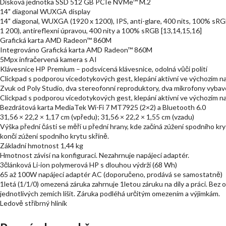
Disková jednotka SSD 512 GB PCIe NVMe™ M.2
14" diagonal WUXGA display
14" diagonal, WUXGA (1920 x 1200), IPS, anti-glare, 400 nits, 100% sRG
1 200), antireflexní úpravou, 400 nity a 100% sRGB [13,14,15,16]
Grafická karta AMD Radeon™ 860M
Integrováno Grafická karta AMD Radeon™ 860M
5Mpx infračervená kamera s AI
Klávesnice HP Premium – podsvícená klávesnice, odolná vůči polití
Clickpad s podporou vícedotykových gest, klepání aktivní ve výchozím n
Zvuk od Poly Studio, dva stereofonní reproduktory, dva mikrofony vyba
Clickpad s podporou vícedotykových gest, klepání aktivní ve výchozím n
Bezdrátová karta MediaTek Wi-Fi 7 MT7925 (2×2) a Bluetooth 6.0
31,56 × 22,2 × 1,17 cm (vpředu); 31,56 × 22,2 × 1,55 cm (vzadu)
Výška přední části se měří u přední hrany, kde začíná zúžení spodního kryt
končí zúžení spodního krytu skříně.
Základní hmotnost 1,44 kg
Hmotnost závisí na konfiguraci. Nezahrnuje napájecí adaptér.
3článková Li-ion polymerová HP s dlouhou výdrží (68 Wh)
65 až 100W napájecí adaptér AC (doporučeno, prodává se samostatně)
1letá (1/1/0) omezená záruka zahrnuje 1letou záruku na díly a práci. Bez
jednotlivých zemích lišit. Záruka podléhá určitým omezením a výjimkám.
Ledově stříbrný hliník