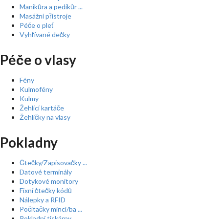
Manikůra a pedikůr ...
Masážní přístroje
Péče o pleť
Vyhřívané dečky
Péče o vlasy
Fény
Kulmofény
Kulmy
Žehlící kartáče
Žehličky na vlasy
Pokladny
Čtečky/Zapisovačky ...
Datové terminály
Dotykové monitory
Fixní čtečky kódů
Nálepky a RFID
Počítačky mincí/ba ...
Pokladní tiskárny