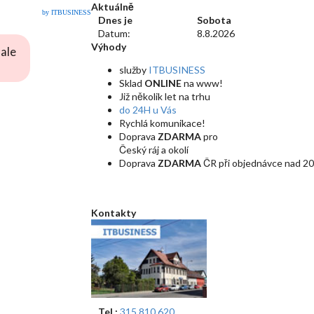
Aktuálně
by ITBUSINESS
Dnes je
Sobota
Datum:
8.8.2026
Výhody
ale
služby
ITBUSINESS
Sklad
ONLINE
na www!
Již několik let na trhu
do 24H u Vás
Rychlá komunikace!
Doprava
ZDARMA
pro
Český ráj a okolí
Doprava
ZDARMA
ČR při objednávce nad 20
Kontakty
Tel.:
315 810 620