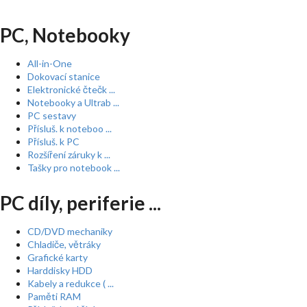
PC, Notebooky
All-in-One
Dokovací stanice
Elektronické čtečk ...
Notebooky a Ultrab ...
PC sestavy
Přísluš. k noteboo ...
Přísluš. k PC
Rozšíření záruky k ...
Tašky pro notebook ...
PC díly, periferie ...
CD/DVD mechaniky
Chladiče, větráky
Grafické karty
Harddisky HDD
Kabely a redukce ( ...
Paměti RAM