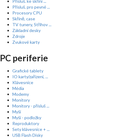
Přísluš. ke skříní ...
Přísluš. pro pevné ...
Procesory CPU
Skříně, case
TV tunery, Střihov ...
Základní desky
Zdroje
Zvukové karty
PC periferie
Grafické tablety
IO karty/zařízení, ...
Klávesnice
Média
Modemy
Monitory
Monitory - přísluš ...
Myši
Myši - podložky
Reproduktory
Sety klávesnice + ...
USB Flash Disky