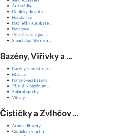
Autorádia
Doplňky do auta
Handsfree
Nabíječky autobate ...
Navigace
Přísluš. k Navigac ...
Smart doplňky do a ...
Bazény, Viřivky a ...
Bazény s konstrukc ...
Filtrace
Nafukovací bazény
Přísluš. k bazénům ...
Solární sprchy
Vířivky
Čističky a Zvlhčov ...
Aroma difuzéry
Čističky vzduchu