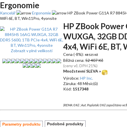
Ergonomie
Kancelář
Ergonomie
HP ZBook Power G11A R7 8845H
WiFi 6E, BT, Win11Pro, 4yonsite
HP ZBook Power
WUXGA, 32GB DDR
4x4, WiFi 6E, BT,
Zobrazit v plné velikosti
Cena (-8%):
48 525 Kč
Běžná cena:
52 407 Kč
(ceny vč. DPH 21%)
Množstevní SLEVA »
Výrobce:
HP Inc.
Záruka: 48 Měsíc(ů)
Kód:
1517348
(REMA: 0 Kč ; Aut. Poplatek: 0 Kč započítáno ve 
Podobné produkty
Parametry produktu