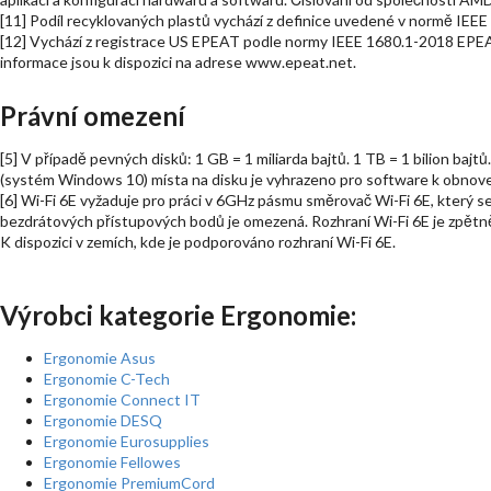
[11] Podíl recyklovaných plastů vychází z definice uvedené v normě IEE
[12] Vychází z registrace US EPEAT podle normy IEEE 1680.1-2018 EPEAT.
informace jsou k dispozici na adrese www.epeat.net.
Právní omezení
[5] V případě pevných disků: 1 GB = 1 miliarda bajtů. 1 TB = 1 bilion bajt
(systém Windows 10) místa na disku je vyhrazeno pro software k obnov
[6] Wi-Fi 6E vyžaduje pro práci v 6GHz pásmu směrovač Wi-Fi 6E, který
bezdrátových přístupových bodů je omezená. Rozhraní Wi-Fi 6E je zpětně
K dispozici v zemích, kde je podporováno rozhraní Wi-Fi 6E.
Výrobci kategorie Ergonomie:
Ergonomie Asus
Ergonomie C-Tech
Ergonomie Connect IT
Ergonomie DESQ
Ergonomie Eurosupplies
Ergonomie Fellowes
Ergonomie PremiumCord