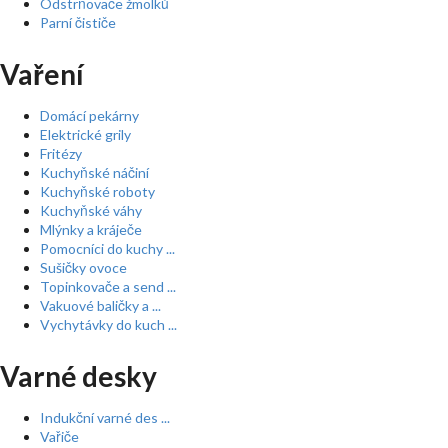
Odstrňovače žmolků
Parní čističe
Vaření
Domácí pekárny
Elektrické grily
Fritézy
Kuchyňské náčiní
Kuchyňské roboty
Kuchyňské váhy
Mlýnky a kráječe
Pomocníci do kuchy ...
Sušičky ovoce
Topinkovače a send ...
Vakuové baličky a ...
Vychytávky do kuch ...
Varné desky
Indukční varné des ...
Vařiče