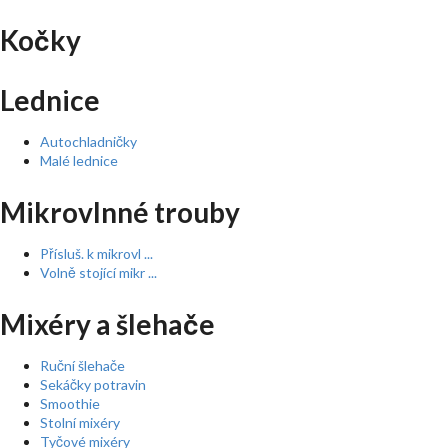
Kočky
Lednice
Autochladničky
Malé lednice
Mikrovlnné trouby
Přísluš. k mikrovl ...
Volně stojící mikr ...
Mixéry a šlehače
Ruční šlehače
Sekáčky potravin
Smoothie
Stolní mixéry
Tyčové mixéry