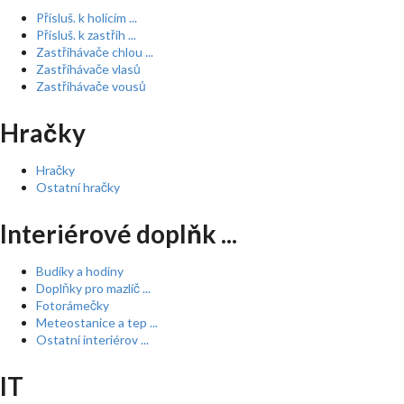
Přísluš. k holícím ...
Přísluš. k zastřih ...
Zastřihávače chlou ...
Zastřihávače vlasů
Zastřihávače vousů
Hračky
Hračky
Ostatní hračky
Interiérové doplňk ...
Budíky a hodiny
Doplňky pro mazlíč ...
Fotorámečky
Meteostanice a tep ...
Ostatní interiérov ...
IT