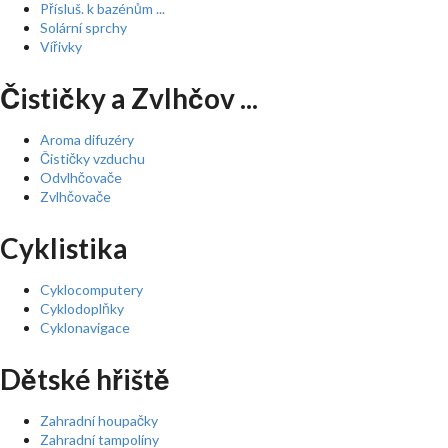
Přísluš. k bazénům ...
Solární sprchy
Vířivky
Čističky a Zvlhčov ...
Aroma difuzéry
Čističky vzduchu
Odvlhčovače
Zvlhčovače
Cyklistika
Cyklocomputery
Cyklodoplňky
Cyklonavigace
Dětské hřiště
Zahradní houpačky
Zahradní tampolíny