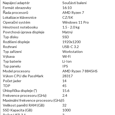
Napájecí adaptér
Součástí balení
Formát obrazovky
16:10
Řada procesorů
AMD Ryzen 7
Lokalizace klávesnice
CZ/SK
Operační systém
Windows 11 Pro
Hmotnost notebooku
1.5 - 2.0 kg
Povrchová úprava displeje
Matný
Typ disku
SSD
Rozlišení displeje
1920x1200
Rozhraní
USB-C 3.2
Typ zařízení
Workstation
Výbava
Wi-Fi
Typ baterie
Li-Ion
Typ panelu
IPS
Model procesoru
AMD Ryzen 7 8845HS
Výkon CPU dle PassMark
28317
Počet jader
14
TDP
45
Úhlopříčka displeje (")
15.6
Frekvence procesoru (GHz)
2.4
Maximální frekvence procesoru (GHz)
5
Velikost paměti RAM (GB)
32
SSD Kapacita (GB)
1000
Počet USB 3.1
3