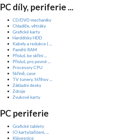
PC díly, periferie ...
CD/DVD mechaniky
Chladiče, větráky
Grafické karty
Harddisky HDD
Kabely a redukce ( ...
Paměti RAM
Přísluš. ke skříní ...
Přísluš. pro pevné ...
Procesory CPU
Skříně, case
TV tunery, Střihov ...
Základní desky
Zdroje
Zvukové karty
PC periferie
Grafické tablety
IO karty/zařízení, ...
Klávesnice