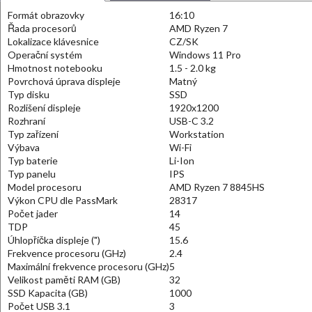
Formát obrazovky
16:10
Řada procesorů
AMD Ryzen 7
Lokalizace klávesnice
CZ/SK
Operační systém
Windows 11 Pro
Hmotnost notebooku
1.5 - 2.0 kg
Povrchová úprava displeje
Matný
Typ disku
SSD
Rozlišení displeje
1920x1200
Rozhraní
USB-C 3.2
Typ zařízení
Workstation
Výbava
Wi-Fi
Typ baterie
Li-Ion
Typ panelu
IPS
Model procesoru
AMD Ryzen 7 8845HS
Výkon CPU dle PassMark
28317
Počet jader
14
TDP
45
Úhlopříčka displeje (")
15.6
Frekvence procesoru (GHz)
2.4
Maximální frekvence procesoru (GHz)
5
Velikost paměti RAM (GB)
32
SSD Kapacita (GB)
1000
Počet USB 3.1
3