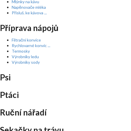
Mlýnky na kávu
Napěnovače mléka
Přísluš. ke kávova ...
Příprava nápojů
Filtrační konvice
Rychlovarné konvic ...
Termosky
Výrobníky ledu
Výrobníky sody
Psi
Ptáci
Ruční nářadí
Sekačky na trávu