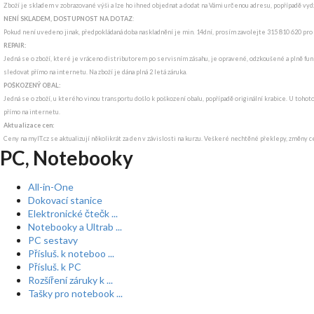
Zboží je skladem v zobrazované výši a lze ho ihned objednat a dodat na Vámi určenou adresu, popřípadě v
NENÍ SKLADEM, DOSTUPNOST NA DOTAZ
:
Pokud není uvedeno jinak, předpokládaná doba naskladnění je min. 14dní, prosím zavolejte 315 810 620 pro
REPAIR:
Jedná se o zboží, které je vráceno distributorem po servisním zásahu, je opravené, odzkoušené a plně funk
sledovat přímo na internetu. Na zboží je dána plná 2 letá záruka.
POŠKOZENÝ OBAL:
Jedná se o zboží, u kterého vinou transportu došlo k poškození obalu, popřípadě originální krabice. U tohot
přímo na internetu.
Aktualizace cen:
Ceny na myIT.cz se aktualizují několikrát za den v závislosti na kurzu. Veškeré nechtěné překlepy, změny c
PC, Notebooky
All-in-One
Dokovací stanice
Elektronické čtečk ...
Notebooky a Ultrab ...
PC sestavy
Přísluš. k noteboo ...
Přísluš. k PC
Rozšíření záruky k ...
Tašky pro notebook ...