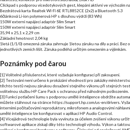
Clickpad s podporou vícedotykových gest, klepání aktivní ve výchozím n
Bezdrátová karta Realtek Wi-Fi 6E RTL8852CE (2x2) a Bluetooth 5.3
6článková Li-ion polymerová HP s dlouhou výdrží (83 Wh)
150W externí napájecí adaptér Slim Smart
150W externí napájecí adaptér Slim Smart
35,94 x 25,1 x 2,29 cm
Základní hmotnost 2,04 kg
1letá (1/1/0) omezená záruka zahrnuje 1letou záruku na díly a práci. Bez
jednotlivých zemích lišit. Záruka podléhá určitým omezením a výjimkám.
Poznámky pod čarou
[1] Volitelné příslušenství, které vyžaduje konfiguraci při zakoupení.
[2] Testování není určeno k prokázání vhodnosti pro zakázky ministerst
těchto testů nejsou zárukou dosažení stejného výkonu při stejných te
volitelnou službu HP Care Pack s ochranou před náhodným poškozením.
[3] Funkci potlačení šumu s podporou umělé inteligence obdržíte automa
můžete stáhnout na stránce https://support.hp.com/us-en/drivers. Vyža
interními počítačovými reproduktory, mikrofonem a analogovými náhlavn
umělé inteligence lze konfigurovat v aplikaci HP Audio Control.
[4] Vícejádrová technologie byla vyvinuta za účelem zvýšení výkonu urči
softwarové aplikace získají díky této technologii výhodu. Výkon a taktovac
aplikací a konfiguraci hardwaru a softwaru. Číslování od společnosti AM