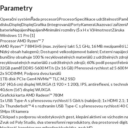
Parametry
Operační systémŘada procesorůProcesorSpecifikace udržitelnostiPam
diskuDisplejDisplejGrafika (integrovaná)PortyKameraUkazovací zařízení
baterieNapájeníNapájeníMinimální rozměry (Š x H x V)HmotnostZáruka
Windows 11 Pro [1]
Procesor AMD Ryzen™ 7
AMD Ryzen™ 7 8845HS (max. zvýšený takt 5,1 GHz, 16 MB mezipaměti L3, 
Nízký obsah halogenů; Dostupné velkoobjemové balení; Externí napájecí zd
buničiny obsahuje 100 % recyklovatelných materiálů z udržitelných zdrojů
recyklovatelných materiálů z udržitelných zdrojů; 60% podíl pospotřebn
32GB paměť DDR5-5600 MT/s (2x 16 GB) Přenosová rychlost až 5 600 M
2x SODIMM; Podpora dvou kanálů
1TB disk PCIe Gen4 NVMe™ TLC M.2 SSD
16” (40,6 cm) displej WUXGA (1 920 × 1 200), IPS, antireflexní, s techn
40,6cm (16") displej WUXGA
Grafická karta AMD Radeon™ 780M
1x USB Type-A s přenosovou rychlostí 5 Gbit/s (nabíjecí); 1x HDMI 2.1; 
2x Thunderbolt™ 4 s rozhraním USB Type-C s přenosovou rychlostí 40 Gb
5Mpx IR kamera
Clickpad s podporou vícedotykových gest, klepání aktivní ve výchozím n
Zvuk od Poly Studio, dva stereofonní reproduktory, dva prostorové digitá
hlasitosti, konektor pro mikrofon/sluchátka, zvuk HD