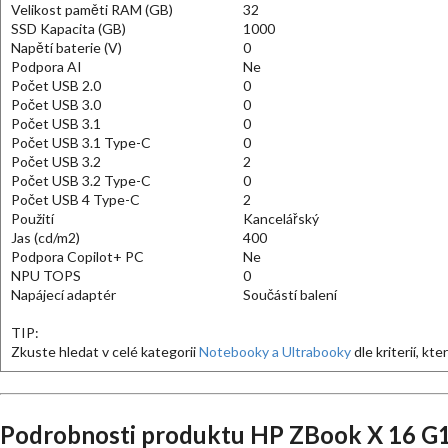
Velikost paměti RAM (GB)
32
SSD Kapacita (GB)
1000
Napětí baterie (V)
0
Podpora AI
Ne
Počet USB 2.0
0
Počet USB 3.0
0
Počet USB 3.1
0
Počet USB 3.1 Type-C
0
Počet USB 3.2
2
Počet USB 3.2 Type-C
0
Počet USB 4 Type-C
2
Použití
Kancelářský
Jas (cd/m2)
400
Podpora Copilot+ PC
Ne
NPU TOPS
0
Napájecí adaptér
Součástí balení
TIP:
Zkuste hledat v celé kategorii
Notebooky a Ultrabooky
dle kriterií, kt
Podrobnosti produktu HP ZBook X 16 G1