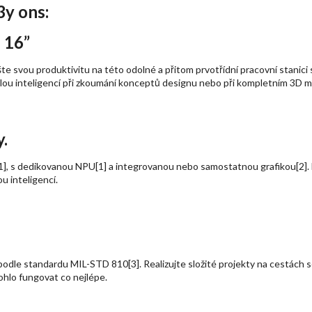
3y ons:
 16”
yšte svou produktivitu na této odolné a přitom prvotřídní pracovní stanic
umělou inteligencí při zkoumání konceptů designu nebo při kompletním 3D
y.
l[1], s dedikovanou NPU[1] a integrovanou nebo samostatnou grafikou[2]
u inteligencí.
odle standardu MIL-STD 810[3]. Realizujte složité projekty na cestách se 
ohlo fungovat co nejlépe.