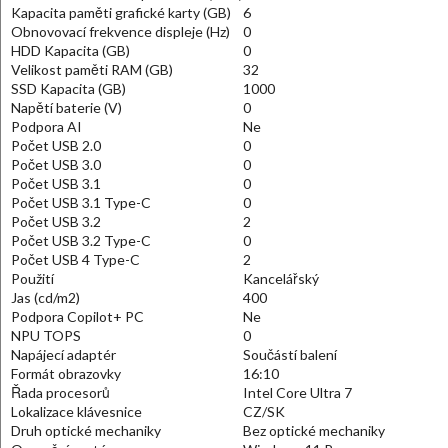
Kapacita paměti grafické karty (GB)
6
Obnovovací frekvence displeje (Hz)
0
HDD Kapacita (GB)
0
Velikost paměti RAM (GB)
32
SSD Kapacita (GB)
1000
Napětí baterie (V)
0
Podpora AI
Ne
Počet USB 2.0
0
Počet USB 3.0
0
Počet USB 3.1
0
Počet USB 3.1 Type-C
0
Počet USB 3.2
2
Počet USB 3.2 Type-C
0
Počet USB 4 Type-C
2
Použití
Kancelářský
Jas (cd/m2)
400
Podpora Copilot+ PC
Ne
NPU TOPS
0
Napájecí adaptér
Součástí balení
Formát obrazovky
16:10
Řada procesorů
Intel Core Ultra 7
Lokalizace klávesnice
CZ/SK
Druh optické mechaniky
Bez optické mechaniky