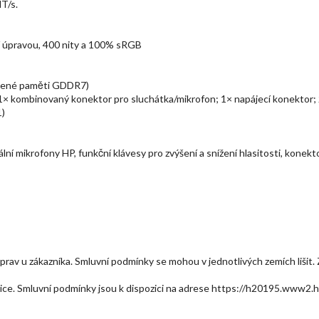
T/s.
ní úpravou, 400 nity a 100% sRGB
zené paměti GDDR7)
; 1× kombinovaný konektor pro sluchátka/mikrofon; 1× napájecí konekto
1)
lní mikrofony HP, funkční klávesy pro zvýšení a snížení hlasitosti, konek
 oprav u zákazníka. Smluvní podmínky se mohou v jednotlivých zemích liši
tanice. Smluvní podmínky jsou k dispozici na adrese https://h20195.w