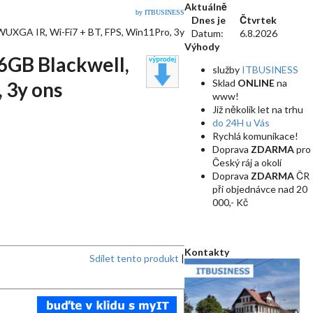
Aktuálně
by ITBUSINESS
Dnes je
Čtvrtek
UXGA IR, Wi-Fi7 + BT, FPS, Win11Pro, 3y
Datum:
6.8.2026
Výhody
6GB Blackwell,
služby
ITBUSINESS
Sklad
ONLINE
na
 3y ons
www!
Již několik let na trhu
do 24H u Vás
Rychlá komunikace!
Doprava
ZDARMA
pro
Český ráj a okolí
Doprava
ZDARMA
ČR
při objednávce nad 20
000,- Kč
Kontakty
Sdílet tento produkt
|