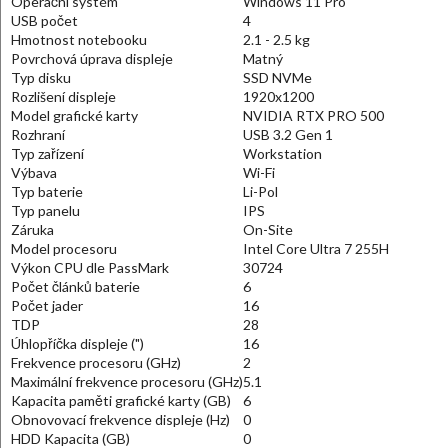
Operační systém
Windows 11 Pro
USB počet
4
Hmotnost notebooku
2.1 - 2.5 kg
Povrchová úprava displeje
Matný
Typ disku
SSD NVMe
Rozlišení displeje
1920x1200
Model grafické karty
NVIDIA RTX PRO 500
Rozhraní
USB 3.2 Gen 1
Typ zařízení
Workstation
Výbava
Wi-Fi
Typ baterie
Li-Pol
Typ panelu
IPS
Záruka
On-Site
Model procesoru
Intel Core Ultra 7 255H
Výkon CPU dle PassMark
30724
Počet článků baterie
6
Počet jader
16
TDP
28
Úhlopříčka displeje (")
16
Frekvence procesoru (GHz)
2
Maximální frekvence procesoru (GHz)
5.1
Kapacita paměti grafické karty (GB)
6
Obnovovací frekvence displeje (Hz)
0
HDD Kapacita (GB)
0