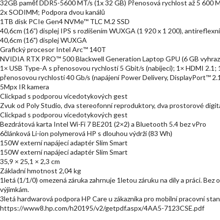
32GB paměť DDR5-5600 MT/s (1x 32 GB) Přenosová rychlost až 5 600 M
2x SODIMM; Podpora dvou kanálů
1TB disk PCIe Gen4 NVMe™ TLC M.2 SSD
40,6cm (16”) displej IPS s rozlišením WUXGA (1 920 x 1 200), antireflex
40,6cm (16") displej WUXGA
Grafický procesor Intel Arc™ 140T
NVIDIA RTX PRO™ 500 Blackwell Generation Laptop GPU (6 GB vyhra
1× USB Type-A s přenosovou rychlostí 5 Gbit/s (nabíjecí); 1× HDMI 2.1
přenosovou rychlostí 40 Gb/s (napájení Power Delivery, DisplayPort™ 2.
5Mpx IR kamera
Clickpad s podporou vícedotykových gest
Zvuk od Poly Studio, dva stereofonní reproduktory, dva prostorové digitá
Clickpad s podporou vícedotykových gest
Bezdrátová karta Intel Wi-Fi 7 BE201 (2×2) a Bluetooth 5.4 bez vPro
6článková Li-ion polymerová HP s dlouhou výdrží (83 Wh)
150W externí napájecí adaptér Slim Smart
150W externí napájecí adaptér Slim Smart
35,9 × 25,1 × 2,3 cm
Základní hmotnost 2,04 kg
1letá (1/1/0) omezená záruka zahrnuje 1letou záruku na díly a práci. Bez
výjimkám.
3letá hardwarová podpora HP Care u zákazníka pro mobilní pracovní s
https://www8.hp.com/h20195/v2/getpdf.aspx/4AA5-7123CSE.pdf