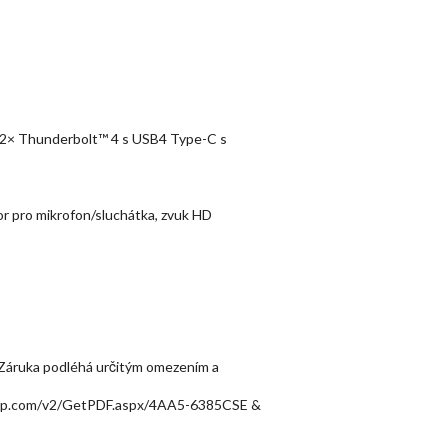
r; 2× Thunderbolt™ 4 s USB4 Type-C s
tor pro mikrofon/sluchátka, zvuk HD
t. Záruka podléhá určitým omezením a
ww2.hp.com/v2/GetPDF.aspx/4AA5-6385CSE &