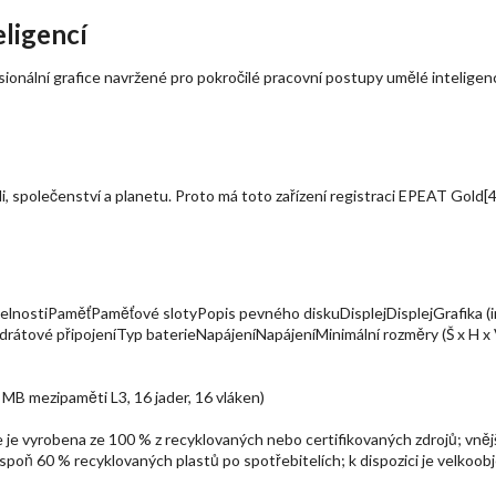
eligencí
sionální grafice navržené pro pokročilé pracovní postupy umělé inteligen
 společenství a planetu. Proto má toto zařízení registraci EPEAT Gold[4
lnostiPaměťPaměťové slotyPopis pevného diskuDisplejDisplejGrafika (i
drátové připojeníTyp baterieNapájeníNapájeníMinimální rozměry (Š x H
 MB mezipaměti L3, 16 jader, 16 vláken)
je vyrobena ze 100 % z recyklovaných nebo certifikovaných zdrojů; vnější
spoň 60 % recyklovaných plastů po spotřebitelích; k dispozici je velkoobj