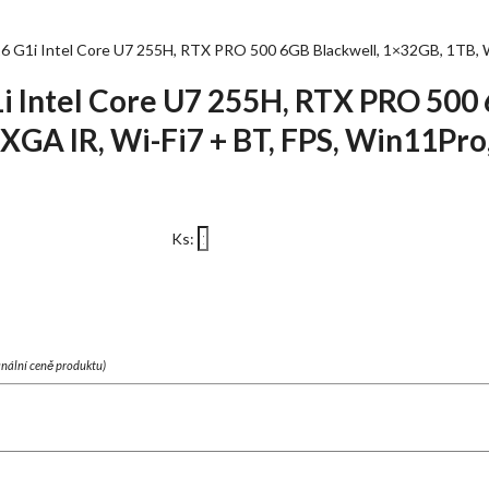
6 G1i Intel Core U7 255H, RTX PRO 500 6GB Blackwell, 1×32GB, 1TB, W
i Intel Core U7 255H, RTX PRO 500 
GA IR, Wi-Fi7 + BT, FPS, Win11Pro,
Ks:
finální ceně produktu)