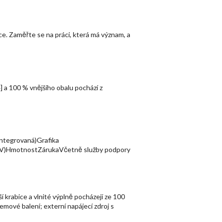
ce. Zaměřte se na práci, která má význam, a
] a 100 % vnějšího obalu pochází z
ntegrovaná)Grafika
 x V)HmotnostZárukaVčetně služby podpory
 krabice a vlnité výplně pocházejí ze 100
emové balení; externí napájecí zdroj s