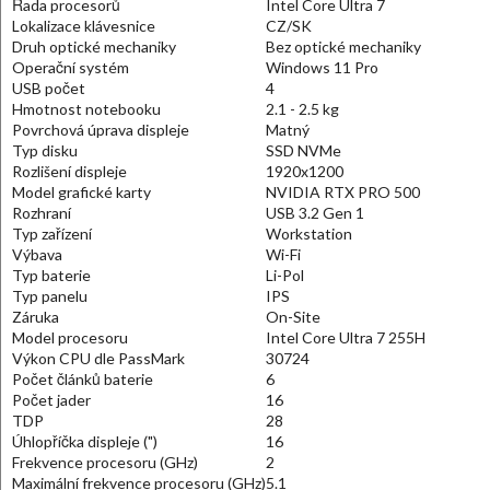
Řada procesorů
Intel Core Ultra 7
Lokalizace klávesnice
CZ/SK
Druh optické mechaniky
Bez optické mechaniky
Operační systém
Windows 11 Pro
USB počet
4
Hmotnost notebooku
2.1 - 2.5 kg
Povrchová úprava displeje
Matný
Typ disku
SSD NVMe
Rozlišení displeje
1920x1200
Model grafické karty
NVIDIA RTX PRO 500
Rozhraní
USB 3.2 Gen 1
Typ zařízení
Workstation
Výbava
Wi-Fi
Typ baterie
Li-Pol
Typ panelu
IPS
Záruka
On-Site
Model procesoru
Intel Core Ultra 7 255H
Výkon CPU dle PassMark
30724
Počet článků baterie
6
Počet jader
16
TDP
28
Úhlopříčka displeje (")
16
Frekvence procesoru (GHz)
2
Maximální frekvence procesoru (GHz)
5.1