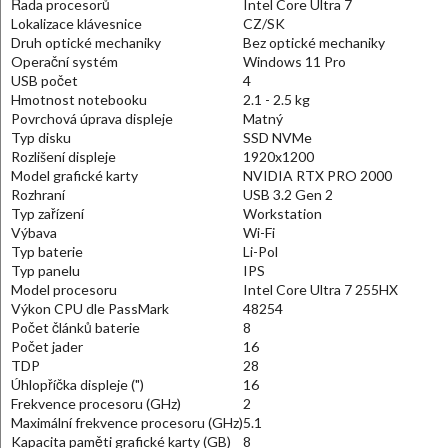
Řada procesorů
Intel Core Ultra 7
Lokalizace klávesnice
CZ/SK
Druh optické mechaniky
Bez optické mechaniky
Operační systém
Windows 11 Pro
USB počet
4
Hmotnost notebooku
2.1 - 2.5 kg
Povrchová úprava displeje
Matný
Typ disku
SSD NVMe
Rozlišení displeje
1920x1200
Model grafické karty
NVIDIA RTX PRO 2000
Rozhraní
USB 3.2 Gen 2
Typ zařízení
Workstation
Výbava
Wi-Fi
Typ baterie
Li-Pol
Typ panelu
IPS
Model procesoru
Intel Core Ultra 7 255HX
Výkon CPU dle PassMark
48254
Počet článků baterie
8
Počet jader
16
TDP
28
Úhlopříčka displeje (")
16
Frekvence procesoru (GHz)
2
Maximální frekvence procesoru (GHz)
5.1
Kapacita paměti grafické karty (GB)
8