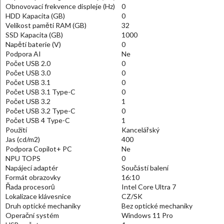
Obnovovací frekvence displeje (Hz)
0
HDD Kapacita (GB)
0
Velikost paměti RAM (GB)
32
SSD Kapacita (GB)
1000
Napětí baterie (V)
0
Podpora AI
Ne
Počet USB 2.0
0
Počet USB 3.0
0
Počet USB 3.1
0
Počet USB 3.1 Type-C
0
Počet USB 3.2
1
Počet USB 3.2 Type-C
0
Počet USB 4 Type-C
1
Použití
Kancelářský
Jas (cd/m2)
400
Podpora Copilot+ PC
Ne
NPU TOPS
0
Napájecí adaptér
Součástí balení
Formát obrazovky
16:10
Řada procesorů
Intel Core Ultra 7
Lokalizace klávesnice
CZ/SK
Druh optické mechaniky
Bez optické mechaniky
Operační systém
Windows 11 Pro