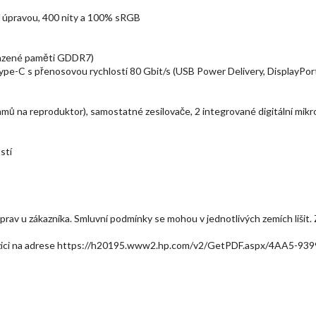
ní úpravou, 400 nity a 100% sRGB
azené paměti GDDR7)
pe-C s přenosovou rychlostí 80 Gbit/s (USB Power Delivery, DisplayPor
hmů na reproduktor), samostatné zesilovače, 2 integrované digitální mik
stí
 oprav u zákazníka. Smluvní podmínky se mohou v jednotlivých zemích liši
pozici na adrese https://h20195.www2.hp.com/v2/GetPDF.aspx/4AA5-93