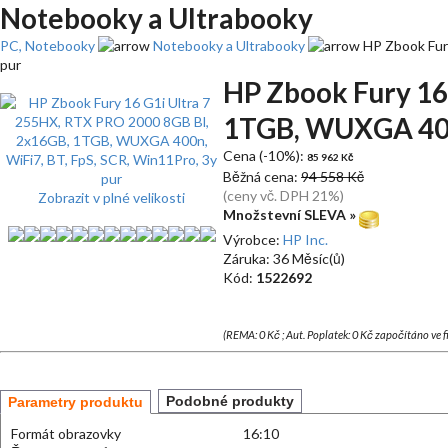
Notebooky a Ultrabooky
PC, Notebooky
Notebooky a Ultrabooky
HP Zbook Fur
pur
HP Zbook Fury 16
1TGB, WUXGA 400n
Cena (-10%):
85 962 Kč
Běžná cena:
94 558 Kč
(ceny vč. DPH 21%)
Zobrazit v plné velikosti
Množstevní SLEVA »
Výrobce:
HP Inc.
Záruka: 36 Měsíc(ů)
Kód:
1522692
(REMA: 0 Kč ; Aut. Poplatek: 0 Kč započítáno ve 
Podobné produkty
Parametry produktu
Formát obrazovky
16:10