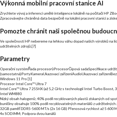
Výkonná mobilní pracovní stanice AI
Zrychlete vývoj a inferenci umělé inteligence lokálně na počítači HP ZB
Zpracovávejte chráněná data bezpečně na lokální pracovní stanici a získej
Pomozte chránit naši společnou budoucnos
Ve společnosti HP nebereme na lehkou váhu dopad našich výrobků na lidi,
udržitelných zdrojů.[7]
Parametry
Operační systémŘada procesorůProcesorČipová sadaSpecifikace udržite
(samostatná)PortyKameraUkazovací zařízeníAudioUkazovací zařízeníBez
Windows 11 Pro [1]
Procesor Intel Core™ Ultra 7
Intel Core™ Ultra 7 255HX (až 5,2 GHz s technologií Intel Turbo Boost, 3
Intel WM880
Nízký obsah halogenů; 40% podíl recyklovaných plastů získaných od spotře
buničiny obsahuje 100% podíl recyklovatelných materiálů z udržitelných z
32GB paměť DDR5-5600 MT/s (2x 16 GB) Přenosová rychlost až 5 600 M
4x SODIMM; Podpora dvou kanálů