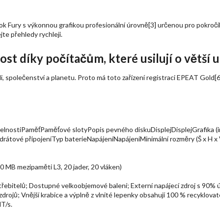
ook Fury s výkonnou grafikou profesionální úrovně[3] určenou pro pokroči
te přehledy rychleji.
t díky počítačům, které usilují o větší u
 společenství a planetu. Proto má toto zařízení registraci EPEAT Gold[6
lnostiPaměťPaměťové slotyPopis pevného diskuDisplejDisplejGrafika (i
drátové připojeníTyp baterieNapájeníNapájeníMinimální rozměry (Š x H
0 MB mezipaměti L3, 20 jader, 20 vláken)
bitelů; Dostupné velkoobjemové balení; Externí napájecí zdroj s 90% účin
drojů; Vnější krabice a výplně z vlnité lepenky obsahují 100 % recyklovat
T/s.