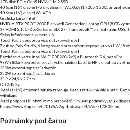
1TB disk PCIe Gen5 NVMe™ M.2 SSD
40,6cm (16”) displej IPS s rozlišením WUXGA (1 920 x 1 200), antireflex
40,6cm (16") displej WUXGA
Grafická karta Intel
NVIDIA RTX PRO™ 2000 Blackwell Generation Laptop GPU (8 GB vyhr
1× HDMI 2.1; 1× čtečka karet SD; 2× Thunderbolt™ 5 s rozhraním USB Ty
5Mpx infračervená kamera s AI
TouchPad s podporou více dotykových gest
Zvuk od Poly Studio, 4 integrované stereofonní reproduktory (1 W / 8 o
TouchPad s podporou více dotykových gest
Bezdrátová karta Intel Wi-Fi 7 BE200 (2x2) a Bluetooth 5.4, bez vPro
99Wh 8článková polymerová rychlonabíjecí baterie HP s dlouhou životno
280W externí napájecí adaptér
280W externí napájecí adaptér
35,9 x 24,9 x 2,7 cm
Od 2,43 kg
1letá (1/1/0) omezená záruka zahrnuje 1letou záruku na díly a práci. Bez
výjimkám.
3letá podpora HP MWS mimo pracoviště. Smluvní podmínky jsou k dis
https://www8.hp.com/h20195/v2/getpdf.aspx/4AA5-7123CSE.pdf
Poznámky pod čarou