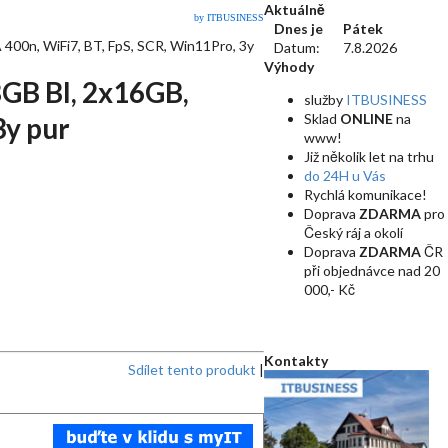
Aktuálně
by ITBUSINESS
Dnes je
Pátek
00n, WiFi7, BT, FpS, SCR, Win11Pro, 3y
Datum:
7.8.2026
Výhody
8GB Bl, 2x16GB,
služby
ITBUSINESS
Sklad
ONLINE
na
3y pur
www!
Již několik let na trhu
do 24H u Vás
Rychlá komunikace!
Doprava
ZDARMA
pro
Český ráj a okolí
Doprava
ZDARMA
ČR
při objednávce nad 20
000,- Kč
Kontakty
Sdílet tento produkt
|