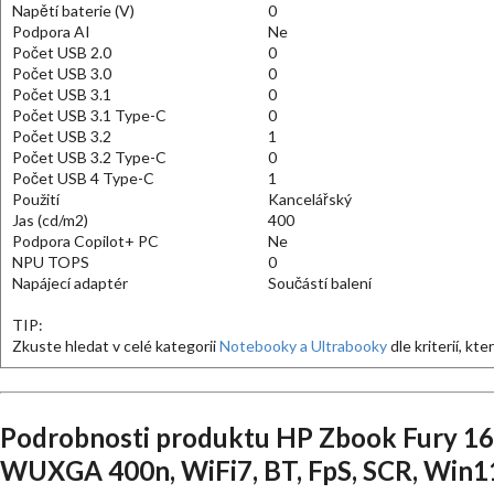
Napětí baterie (V)
0
Podpora AI
Ne
Počet USB 2.0
0
Počet USB 3.0
0
Počet USB 3.1
0
Počet USB 3.1 Type-C
0
Počet USB 3.2
1
Počet USB 3.2 Type-C
0
Počet USB 4 Type-C
1
Použití
Kancelářský
Jas (cd/m2)
400
Podpora Copilot+ PC
Ne
NPU TOPS
0
Napájecí adaptér
Součástí balení
TIP:
Zkuste hledat v celé kategorii
Notebooky a Ultrabooky
dle kriterií, kt
Podrobnosti produktu HP Zbook Fury 16
WUXGA 400n, WiFi7, BT, FpS, SCR, Win11