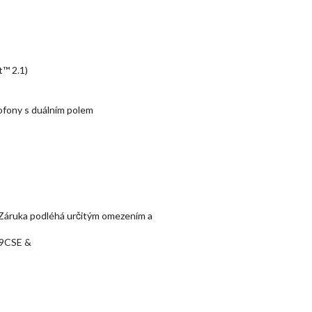
t™ 2.1)
rofony s duálním polem
t. Záruka podléhá určitým omezením a
99CSE &