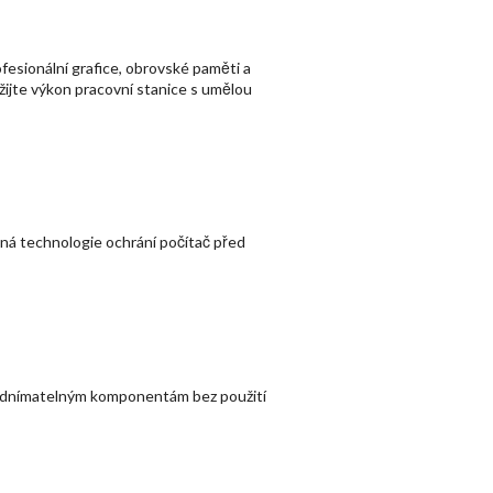
fesionální grafice, obrovské paměti a
žijte výkon pracovní stanice s umělou
ná technologie ochrání počítač před
 k odnímatelným komponentám bez použití