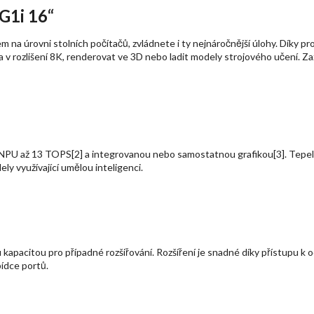
G1i 16“
a úrovni stolních počítačů, zvládnete i ty nejnáročnější úlohy. Díky pro
 v rozlišení 8K, renderovat ve 3D nebo ladit modely strojového učení. Za
 NPU až 13 TOPS[2] a integrovanou nebo samostatnou grafikou[3]. Tepel
ly využívající umělou inteligenci.
ou kapacitou pro případné rozšiřování. Rozšíření je snadné díky přístupu
bídce portů.