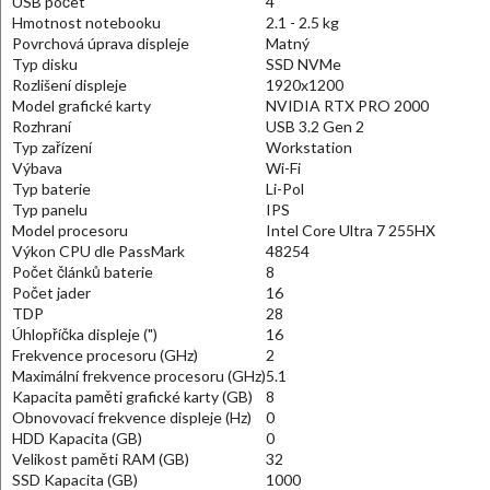
USB počet
4
Hmotnost notebooku
2.1 - 2.5 kg
Povrchová úprava displeje
Matný
Typ disku
SSD NVMe
Rozlišení displeje
1920x1200
Model grafické karty
NVIDIA RTX PRO 2000
Rozhraní
USB 3.2 Gen 2
Typ zařízení
Workstation
Výbava
Wi-Fi
Typ baterie
Li-Pol
Typ panelu
IPS
Model procesoru
Intel Core Ultra 7 255HX
Výkon CPU dle PassMark
48254
Počet článků baterie
8
Počet jader
16
TDP
28
Úhlopříčka displeje (")
16
Frekvence procesoru (GHz)
2
Maximální frekvence procesoru (GHz)
5.1
Kapacita paměti grafické karty (GB)
8
Obnovovací frekvence displeje (Hz)
0
HDD Kapacita (GB)
0
Velikost paměti RAM (GB)
32
SSD Kapacita (GB)
1000