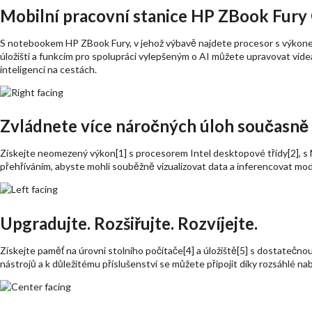
Mobilní pracovní stanice HP ZBook Fury 
S notebookem HP ZBook Fury, v jehož výbavě najdete procesor s výkonem n
úložišti a funkcím pro spolupráci vylepšeným o AI můžete upravovat videa
inteligencí na cestách.
Zvládnete více náročných úloh současně
Získejte neomezený výkon[1] s procesorem Intel desktopové třídy[2], s
přehříváním, abyste mohli souběžně vizualizovat data a inferencovat mode
Upgradujte. Rozšiřujte. Rozvíjejte.
Získejte paměť na úrovni stolního počítače[4] a úložiště[5] s dostatečn
nástrojů a k důležitému příslušenství se můžete připojit díky rozsáhlé na