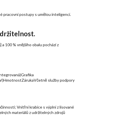
lé pracovní postupy s umělou inteligencí.
držitelnost.
] a 100 % vnějšího obalu pochází z
ntegrovaná)Grafika
 x V)HmotnostZárukaVčetně služby podpory
ností; Vnitřní krabice s výplní z lisované
elných materiálů z udržitelných zdrojů