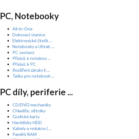
PC, Notebooky
All-in-One
Dokovací stanice
Elektronické čtečk ...
Notebooky a Ultrab ...
PC sestavy
Přísluš. k noteboo ...
Přísluš. k PC
Rozšíření záruky k ...
Tašky pro notebook ...
PC díly, periferie ...
CD/DVD mechaniky
Chladiče, větráky
Grafické karty
Harddisky HDD
Kabely a redukce ( ...
Paměti RAM