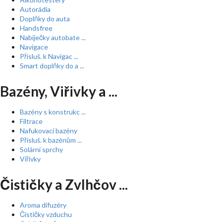
Autorádia
Doplňky do auta
Handsfree
Nabíječky autobate ...
Navigace
Přísluš. k Navigac ...
Smart doplňky do a ...
Bazény, Viřivky a ...
Bazény s konstrukc ...
Filtrace
Nafukovací bazény
Přísluš. k bazénům ...
Solární sprchy
Vířivky
Čističky a Zvlhčov ...
Aroma difuzéry
Čističky vzduchu