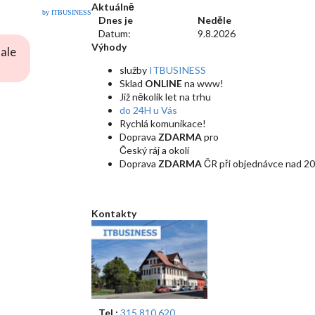
Aktuálně
by ITBUSINESS
Dnes je
Neděle
Datum:
9.8.2026
Výhody
ale
služby
ITBUSINESS
Sklad
ONLINE
na www!
Již několik let na trhu
do 24H u Vás
Rychlá komunikace!
Doprava
ZDARMA
pro
Český ráj a okolí
Doprava
ZDARMA
ČR při objednávce nad 20
Kontakty
Tel.:
315 810 620