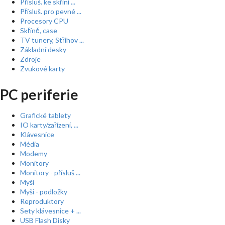
Přísluš. ke skříní ...
Přísluš. pro pevné ...
Procesory CPU
Skříně, case
TV tunery, Střihov ...
Základní desky
Zdroje
Zvukové karty
PC periferie
Grafické tablety
IO karty/zařízení, ...
Klávesnice
Média
Modemy
Monitory
Monitory - přísluš ...
Myši
Myši - podložky
Reproduktory
Sety klávesnice + ...
USB Flash Disky