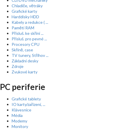
CD/DVD mechaniky
Chladiče, větráky
Grafické karty
Harddisky HDD
Kabely a redukce ( ...
Paměti RAM
Přísluš. ke skříní ...
Přísluš. pro pevné ...
Procesory CPU
Skříně, case
TV tunery, Střihov ...
Základní desky
Zdroje
Zvukové karty
PC periferie
Grafické tablety
IO karty/zařízení, ...
Klávesnice
Média
Modemy
Monitory