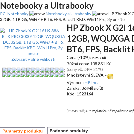
Notebooky a Ultrabooky
PC, Notebooky
Notebooky a Ultrabooky
HP Zbook X 
32GB, 1TB G5, WiFi7 + BT6, FPS, Backlit KBD, Win11Pro, 3y onsite
HP Zbook X G2i 1
12GB, WQUXGA DC
BT6, FPS, Backlit
Cena (-10%):
98 937 Kč
Zobrazit v plné velikosti
Běžná cena:
108 831 Kč
(ceny vč. DPH 21%)
Množstevní SLEVA »
Výrobce:
HP Inc.
Záruka: 36 Měsíc(ů)
Kód:
1523164
(REMA: 0 Kč ; Aut. Poplatek: 0 Kč započítáno ve 
Podobné produkty
Parametry produktu