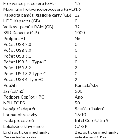
Frekvence procesoru (GHz)
1.9
Maximální frekvence procesoru (GHz)
4.6
Kapacita paměti grafické karty (GB)
12
HDD Kapacita (GB)
0
Velikost paměti RAM (GB)
32
SSD Kapacita (GB)
1000
Podpora AI
Ne
Počet USB 2.0
0
Počet USB 3.0
0
Počet USB 3.1
0
Počet USB 3.1 Type-C
0
Počet USB 3.2
2
Počet USB 3.2 Type-C
0
Počet USB 4 Type-C
2
Použití
Kancelářský
Jas (cd/m2)
500
Podpora Copilot+ PC
Ano
NPU TOPS
50
Napájecí adaptér
Součástí balení
Formát obrazovky
16:10
Řada procesorů
Intel Core Ultra 9
Lokalizace klávesnice
CZ/SK
Druh optické mechaniky
Bez optické mechaniky
Operační systém
Windows 11 Pro