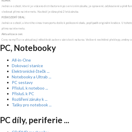
REPAIR:
Jedná se o zboží, které je vráceno distributorem po servisním zásahu, je opravené, odzkoušené a plně funk
sledovat přímo na internetu. Na zboží je dána plná 2 letá záruka.
POŠKOZENÝ OBAL:
Jedná se o zboží, u kterého vinou transportu došlo k poškození obalu, popřípadě originální krabice. U tohot
přímo na internetu.
Aktualizace cen:
Ceny na myIT.cz se aktualizují několikrát za den v závislosti na kurzu. Veškeré nechtěné překlepy, změny c
PC, Notebooky
All-in-One
Dokovací stanice
Elektronické čtečk ...
Notebooky a Ultrab ...
PC sestavy
Přísluš. k noteboo ...
Přísluš. k PC
Rozšíření záruky k ...
Tašky pro notebook ...
PC díly, periferie ...