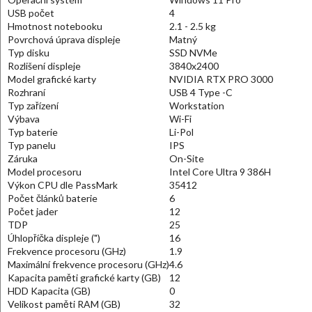
USB počet
4
Hmotnost notebooku
2.1 - 2.5 kg
Povrchová úprava displeje
Matný
Typ disku
SSD NVMe
Rozlišení displeje
3840x2400
Model grafické karty
NVIDIA RTX PRO 3000
Rozhraní
USB 4 Type -C
Typ zařízení
Workstation
Výbava
Wi-Fi
Typ baterie
Li-Pol
Typ panelu
IPS
Záruka
On-Site
Model procesoru
Intel Core Ultra 9 386H
Výkon CPU dle PassMark
35412
Počet článků baterie
6
Počet jader
12
TDP
25
Úhlopříčka displeje (")
16
Frekvence procesoru (GHz)
1.9
Maximální frekvence procesoru (GHz)
4.6
Kapacita paměti grafické karty (GB)
12
HDD Kapacita (GB)
0
Velikost paměti RAM (GB)
32