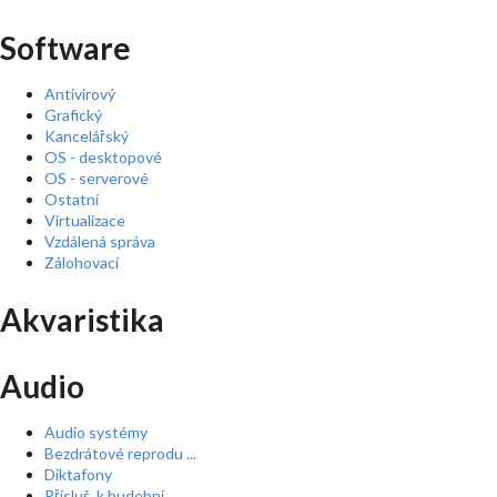
Software
Antivirový
Grafický
Kancelářský
OS - desktopové
OS - serverové
Ostatní
Virtualizace
Vzdálená správa
Zálohovací
Akvaristika
Audio
Audio systémy
Bezdrátové reprodu ...
Diktafony
Přísluš. k hudební ...