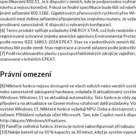
specifikacemi 802.11. Je k dispozici v zemích, kde je podporováno rozhran
návrhu a nejsou konečné. Pokud se finální specifikace bude lišit od návr
jinými zařízeními 802.11BE. Gigabitových přenosových rychlostí přes Wi-
souborů mezi dvěma zařízeními připojenými ke stejnému routeru. Je vy
prodávaný samostatně. K dispozici u vybraných konfigurací.
[6] Tento produkt splňuje požadavky ENERGY STAR, což bylo nezávis
registrované ochranné známky americké agentury Environmental Protec
podle normy IEEE 1680.1-2018 EPEAT. Stav se v jednotlivých zemích liš
mohou lišit podle země. Stav registrace a úrovně zařazení podle jednotl
[7] Podíl recyklovaného plastu z postspotřebitelských zdrojů je vyjádřen
stanovené v kritériích EPEAT.
Právní omezení
[8] Některé funkce nejsou dostupné ve všech edicích nebo verzích sy
nebo samostatně zakoupený hardware, ovladače či aktualizovaný systé
Windows. Windows 11 se aktualizují automaticky. Tato funkce je vždy z
připojení a na aktualizace se časem mohou vztahovat další požadavky. V
systém Windows 11. Některé funkce vyžadují NPU. Doba a dostupnost závi
zařízení. Přihlášení vyžaduje účet Microsoft. Tam, kde Copilot není k disp
http://aka.ms/WindowsAIFeatures.
[9] Paměť je volitelná funkce, kterou je nutné nakonfigurovat při nákupu
[10] Nabije baterii až na 50 % kapacity za 30 minut, když je systém vyp