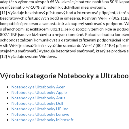
adaptér s výkonem alespoň 65 W. Jakmile je baterie nabitá na 50 % kapacit
se může lišit o +/-10 % vzhledem k odchylkám mezi systémy.
[11] Vyžaduje bezdrátový přístupový bod a internetové připojení, které
bezdrátových přístupových bodů je omezená. Rozhraní Wi-Fi 7 (802.11B
kompatibilní procesor a samostatně zakoupený směrovač s podporou Wi-F
s předchozími specifikacemi 802.11. Je k dispozici v zemích, kde je podpo
802.11BE jsou ve fázi návrhu a nejsou konečné. Pokud se budou konečné 
schopnost zařízení komunikovat s ostatními zařízeními podporujícími ro
v síti Wi-Fi je dosažitelná s využitím standardu Wi-Fi 7 (802.11BE) při p
stejnému směrovači.?Vyžaduje bezdrátový směrovač, který se prodává 
[12] Vyžaduje systém Windows.
Výrobci kategorie Notebooky a Ultraboo
Notebooky a Ultrabooky Acer
Notebooky a Ultrabooky Apple
Notebooky a Ultrabooky Asus
Notebooky a Ultrabooky Dell
Notebooky a Ultrabooky HP Inc.
Notebooky a Ultrabooky Lenovo
Notebooky a Ultrabooky Microsoft