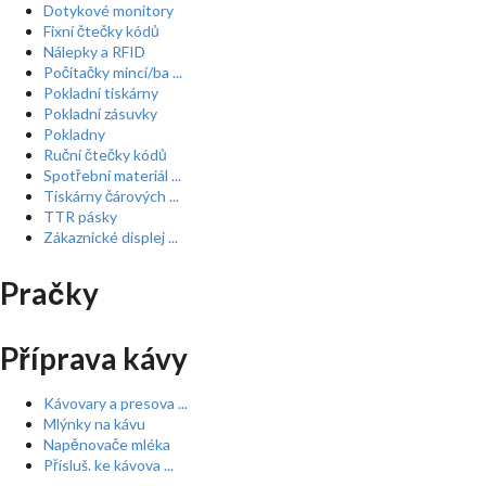
Dotykové monitory
Fixní čtečky kódů
Nálepky a RFID
Počítačky mincí/ba ...
Pokladní tiskárny
Pokladní zásuvky
Pokladny
Ruční čtečky kódů
Spotřební materiál ...
Tiskárny čárových ...
TTR pásky
Zákaznické displej ...
Pračky
Příprava kávy
Kávovary a presova ...
Mlýnky na kávu
Napěnovače mléka
Přísluš. ke kávova ...