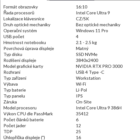
Formát obrazovky
16:10
Řada procesorů
Intel Core Ultra 9
Lokalizace klávesnice
CZ/SK
Druh optické mechaniky
Bez optické mechaniky
Operační systém
Windows 11 Pro
USB počet
4
Hmotnost notebooku
2.1 - 2.5 kg
Povrchová úprava displeje
Matný
Typ disku
SSD NVMe
Rozlišení displeje
3840x2400
Model grafické karty
NVIDIA RTX PRO 3000
Rozhraní
USB 4 Type -C
Typ zařízení
Workstation
Výbava
Wi-Fi
Typ baterie
Li-Pol
Typ panelu
IPS
Záruka
On-Site
Model procesoru
Intel Core Ultra 9 386H
Výkon CPU dle PassMark
35412
Počet článků baterie
6
Počet jader
12
TDP
25
Úhlopříčka displeje (")
16