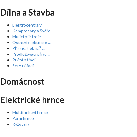
Dílna a Stavba
Elektrocentrály
Kompresory a Sváře ...
Měřící přístroje
Ostatní elektrické ...
Přísluš. k el. nář ...
Prodlužovací přívo ...
Ruční nářadí
Sety nářadí
Domácnost
Elektrické hrnce
Multifunkční hrnce
Parní hrnce
Rýžovary