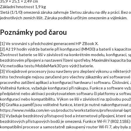
35,9 × 25,1 × 2,49 cm
Základní hmotnost 1,9 kg
1letá (1/1/0) omezená záruka zahrnuje 1letou záruku na díly a práci. Bez
jednotlivých zemích lišit. Záruka podléhá určitým omezením a výjimkám.
Poznámky pod čarou
[1] Ve srovnání s předchozími generacemi HP ZBook X.
[2] Až 19 hodin výdrže baterie při konfiguraci (MM30) a baterii s kapac
Životnost baterie se liší v závislosti na konkrétním modelu, konfiguraci, s
bezdrátovém připojení a nastavení řízení spotřeby. Maximální kapacita b
Viz metodika testu MobileMark30 pro výdrž baterie.
[3] Vícejádrové procesory jsou navrženy pro zlepšení výkonu u některýc
této technologie nejsou zaručené pro všechny zákazníky ani softwarové a
pracovního zatížení aplikací a konfigurací hardwaru i softwaru. Číslován
Volitelná funkce, vyžaduje konfiguraci při nákupu. Funkce a software v
předplatné nebo aktivaci poskytovatelem softwaru či platformy a softwa
konfiguraci nebo kompatibilitu. Výkon se liší v závislosti na způsobu použi
[4] Grafika a paměť jsou volitelné funkce, které je nutné nakonfigurovat
https://www.nvidia.com/en-us/products/workstations/professional-lap
[5] Vyžaduje bezdrátový přístupový bod a internetové připojení, které 
bezdrátových přístupových bodů je omezená. Funkce Wi-Fi 7 (802.11BE)
kompatibilní procesor a samostatně zakoupený router Wi-Fi 7, aby byla 