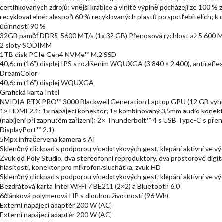
certifikovaných zdrojů; vnější krabice a vlnité výplně pocházejí ze 100 %
recyklovatelné; alespoň 60 % recyklovaných plastů po spotřebitelích; k di
účinností 90 %
32GB paměť DDR5-5600 MT/s (1x 32 GB) Přenosová rychlost až 5 600 M
2 sloty SODIMM
1TB disk PCIe Gen4 NVMe™ M.2 SSD
40,6cm (16”) displej IPS s rozlišením WQUXGA (3 840 × 2 400), antirefle
DreamColor
40,6cm (16”) displej WQUXGA
Grafická karta Intel
NVIDIA RTX PRO™ 3000 Blackwell Generation Laptop GPU (12 GB vyh
1× HDMI 2.1; 1x napájecí konektor; 1× kombinovaný 3,5mm audio konekt
(nabíjení při zapnutém zařízení); 2× Thunderbolt™ 4 s USB Type-C s pře
DisplayPort™ 2.1)
5Mpx infračervená kamera s AI
Skleněný clickpad s podporou vícedotykových gest, klepání aktivní ve v
Zvuk od Poly Studio, dva stereofonní reproduktory, dva prostorové digitá
hlasitosti, konektor pro mikrofon/sluchátka, zvuk HD
Skleněný clickpad s podporou vícedotykových gest, klepání aktivní ve v
Bezdrátová karta Intel Wi-Fi 7 BE211 (2×2) a Bluetooth 6.0
6článková polymerová HP s dlouhou životností (96 Wh)
Externí napájecí adaptér 200 W (AC)
Externí napájecí adaptér 200 W (AC)