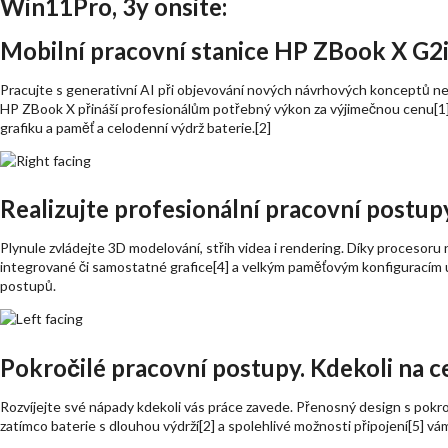
Win11Pro, 3y onsite:
Mobilní pracovní stanice HP ZBook X G2i
Pracujte s generativní AI při objevování nových návrhových konceptů ne
HP ZBook X přináší profesionálům potřebný výkon za výjimečnou cenu[1] 
grafiku a paměť a celodenní výdrž baterie.[2]
Realizujte profesionální pracovní postup
Plynule zvládejte 3D modelování, střih videa i rendering. Díky procesoru 
integrované či samostatné grafice[4] a velkým paměťovým konfiguracím 
postupů.
Pokročilé pracovní postupy. Kdekoli na c
Rozvíjejte své nápady kdekoli vás práce zavede. Přenosný design s pokroči
zatímco baterie s dlouhou výdrží[2] a spolehlivé možnosti připojení[5] v