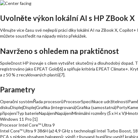
Uvolněte výkon lokální AI s HP ZBook X
Věnujte více času své nejlepší práci díky lokální AI na ZBook X, Copilot+ 
můžete soustředit na nápady místo překážek.
Navrženo s ohledem na praktičnost
Společnost HP inovuje s cílem vytvářet skutečný a dlouhodobý dopad. T
registrováno jako EPEAT Gold[6] a splňuje kritéria EPEAT Climate+. Kryt
a z 50 % z recyklovaných plastů[7].
Parametry
Operační systémŘada procesorůProcesorSpecifikace udržitelnostiPam
diskuDisplejDisplejGrafika (integrovaná)Grafika (samostatná)PortyKame
připojeníTyp baterieNapájeníNapájeníMinimální rozměry (Š x H x V)Hmo
Windows 11 Pro [1]
Procesor Intel Core™ Ultra 9
Intel Core™ Ultra 9 386H (až 4,9 GHz s technologií Intel Turbo Boost, 18
PCA s nízkým obsahem halogenů; výplň z lisované buničiny uvnitř krabic