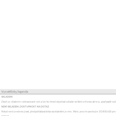
Vysvětlivky, legenda
SKLADEM:
Zboží je skladem v zobrazované výši a lze ho ihned objednat a dodat na Vámi určenou adresu, popřípadě v
NENÍ SKLADEM, DOSTUPNOST NA DOTAZ
:
Pokud není uvedeno jinak, předpokládaná doba naskladnění je min. 14dní, prosím zavolejte 315 810 620 pro