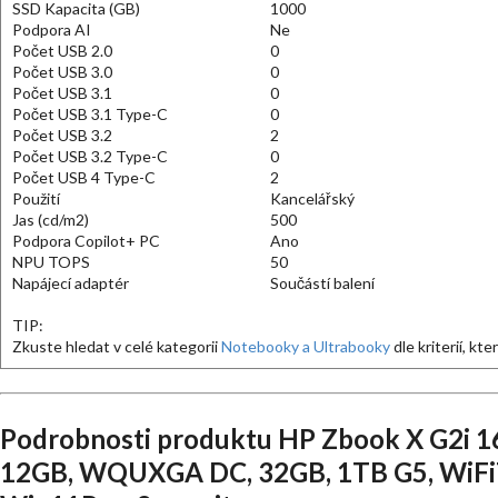
SSD Kapacita (GB)
1000
Podpora AI
Ne
Počet USB 2.0
0
Počet USB 3.0
0
Počet USB 3.1
0
Počet USB 3.1 Type-C
0
Počet USB 3.2
2
Počet USB 3.2 Type-C
0
Počet USB 4 Type-C
2
Použití
Kancelářský
Jas (cd/m2)
500
Podpora Copilot+ PC
Ano
NPU TOPS
50
Napájecí adaptér
Součástí balení
TIP:
Zkuste hledat v celé kategorii
Notebooky a Ultrabooky
dle kriterií, kt
Podrobnosti produktu HP Zbook X G2i 
12GB, WQUXGA DC, 32GB, 1TB G5, WiFi7 