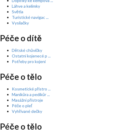
Doplňky ke kempová ...
Láhve a kelímky
Světla
Turistické navigac ...
Vysílačky
Péče o dítě
Dětské chůvičky
Ostatní kojenecé p ...
Potřeby pro kojení
Péče o tělo
Kosmetické přístro ...
Manikůra a pedikůr ...
Masážní přístroje
Péče o pleť
Vyhřívané dečky
Péče o tělo