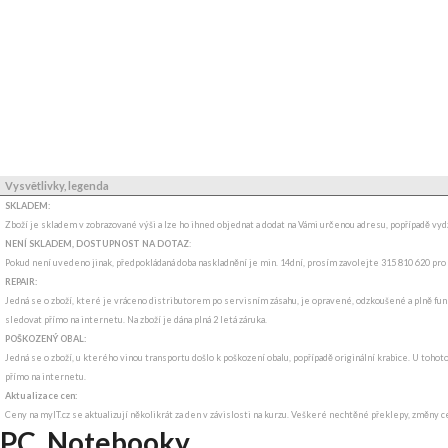
Vysvětlivky, legenda
SKLADEM:
Zboží je skladem v zobrazované výši a lze ho ihned objednat a dodat na Vámi určenou adresu, popřípadě v
NENÍ SKLADEM, DOSTUPNOST NA DOTAZ
:
Pokud není uvedeno jinak, předpokládaná doba naskladnění je min. 14dní, prosím zavolejte 315 810 620 pro
REPAIR:
Jedná se o zboží, které je vráceno distributorem po servisním zásahu, je opravené, odzkoušené a plně funk
sledovat přímo na internetu. Na zboží je dána plná 2 letá záruka.
POŠKOZENÝ OBAL:
Jedná se o zboží, u kterého vinou transportu došlo k poškození obalu, popřípadě originální krabice. U tohot
přímo na internetu.
Aktualizace cen:
Ceny na myIT.cz se aktualizují několikrát za den v závislosti na kurzu. Veškeré nechtěné překlepy, změny c
PC, Notebooky