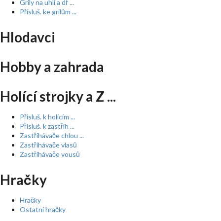
Grily na uhlí a dř ...
Přísluš. ke grilům ...
Hlodavci
Hobby a zahrada
Holící strojky a Z ...
Přísluš. k holícím ...
Přísluš. k zastřih ...
Zastřihávače chlou ...
Zastřihávače vlasů
Zastřihávače vousů
Hračky
Hračky
Ostatní hračky