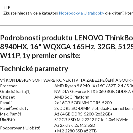
TIP:
Zkuste hledat v celé kategorii
Notebooky a Ultrabooky
dle kriterií, kt
Podrobnosti produktu LENOVO ThinkBo
8940HX, 16" WQXGA 165Hz, 32GB, 512
W11P, 1y premier onsite:
Technické parametry
VÝKON DESIGN SOFTWARE KONEKTIVITA ZABEZPEČENÍ A SOUKRO
Procesor
AMD Ryzen 9 8940HX (16C / 32T, 2.4 / 5.
Grafická karta[1]
NVIDIA GeForce RTX 5060 8GB GDDR7, B
Chipset
AMD SoC Platform
Paměť
2x 16GB SODIMM DDR5-5200
Paměťové sloty
2x DDR5 SO-DIMM slot, dual-channel komp
Max. Paměť
Až 64GB DDR5-5200 (2x32GB)
Úložiště
512GB SSD M.2 2242 PCIe 4.0x4 NVMe
Až 2x disk, 2x M.2 SSD
Podporovaná Úložiště
• M.2 2280 SSD až 2TB