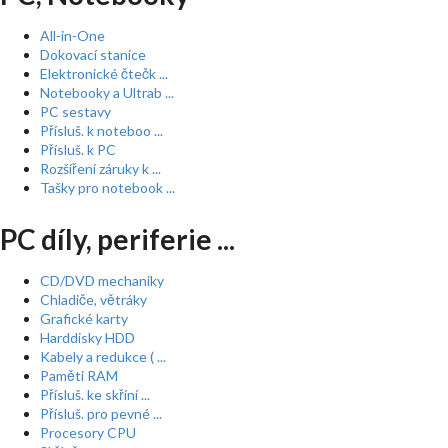
All-in-One
Dokovací stanice
Elektronické čtečk ...
Notebooky a Ultrab ...
PC sestavy
Přísluš. k noteboo ...
Přísluš. k PC
Rozšíření záruky k ...
Tašky pro notebook ...
PC díly, periferie ...
CD/DVD mechaniky
Chladiče, větráky
Grafické karty
Harddisky HDD
Kabely a redukce ( ...
Paměti RAM
Přísluš. ke skříní ...
Přísluš. pro pevné ...
Procesory CPU