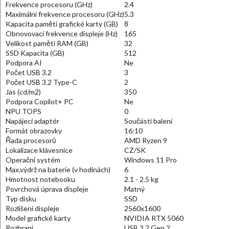
Frekvence procesoru (GHz)
2.4
Maximální frekvence procesoru (GHz)
5.3
Kapacita paměti grafické karty (GB)
8
Obnovovací frekvence displeje (Hz)
165
Velikost paměti RAM (GB)
32
SSD Kapacita (GB)
512
Podpora AI
Ne
Počet USB 3.2
3
Počet USB 3.2 Type-C
2
Jas (cd/m2)
350
Podpora Copilot+ PC
Ne
NPU TOPS
0
Napájecí adaptér
Součástí balení
Formát obrazovky
16:10
Řada procesorů
AMD Ryzen 9
Lokalizace klávesnice
CZ/SK
Operační systém
Windows 11 Pro
Max.výdrž na baterie (v hodinách)
6
Hmotnost notebooku
2.1 - 2.5 kg
Povrchová úprava displeje
Matný
Typ disku
SSD
Rozlišení displeje
2560x1600
Model grafické karty
NVIDIA RTX 5060
Rozhraní
USB 3.2 Gen 2