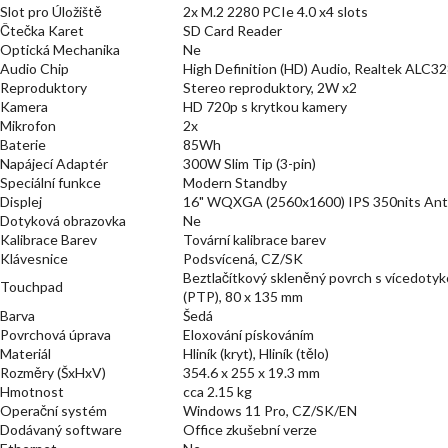
Slot pro Úložiště
2x M.2 2280 PCIe 4.0 x4 slots
Čtečka Karet
SD Card Reader
Optická Mechanika
Ne
Audio Chip
High Definition (HD) Audio, Realtek ALC3
Reproduktory
Stereo reproduktory, 2W x2
Kamera
HD 720p s krytkou kamery
Mikrofon
2x
Baterie
85Wh
Napájecí Adaptér
300W Slim Tip (3-pin)
Speciální funkce
Modern Standby
Displej
16" WQXGA (2560x1600) IPS 350nits Anti
Dotyková obrazovka
Ne
Kalibrace Barev
Tovární kalibrace barev
Klávesnice
Podsvícená, CZ/SK
Beztlačítkový skleněný povrch s vícedot
Touchpad
(PTP), 80 x 135 mm
Barva
Šedá
Povrchová úprava
Eloxování pískováním
Materiál
Hliník (kryt), Hliník (tělo)
Rozměry (ŠxHxV)
354.6 x 255 x 19.3 mm
Hmotnost
cca 2.15 kg
Operační systém
Windows 11 Pro, CZ/SK/EN
Dodávaný software
Office zkušební verze