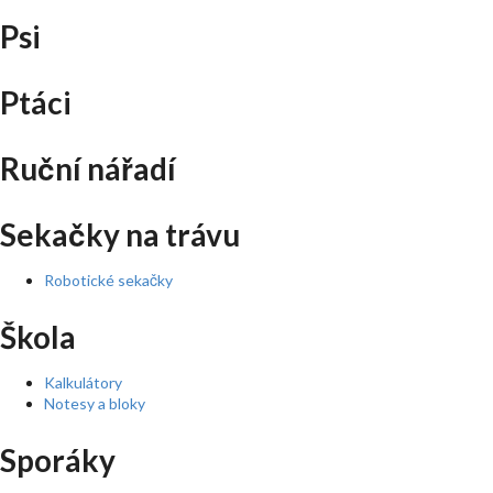
Psi
Ptáci
Ruční nářadí
Sekačky na trávu
Robotické sekačky
Škola
Kalkulátory
Notesy a bloky
Sporáky