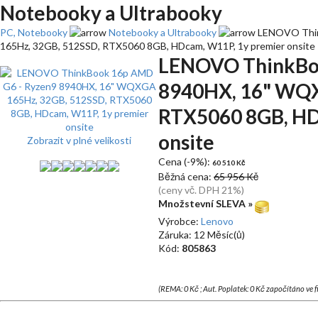
Notebooky a Ultrabooky
PC, Notebooky
Notebooky a Ultrabooky
LENOVO Thin
165Hz, 32GB, 512SSD, RTX5060 8GB, HDcam, W11P, 1y premier onsite
LENOVO ThinkBoo
8940HX, 16" WQX
RTX5060 8GB, HD
onsite
Zobrazit v plné velikosti
Cena (-9%):
60 510 Kč
Běžná cena:
65 956 Kč
(ceny vč. DPH 21%)
Množstevní SLEVA »
Výrobce:
Lenovo
Záruka: 12 Měsíc(ů)
Kód:
805863
(REMA: 0 Kč ; Aut. Poplatek: 0 Kč započítáno ve 