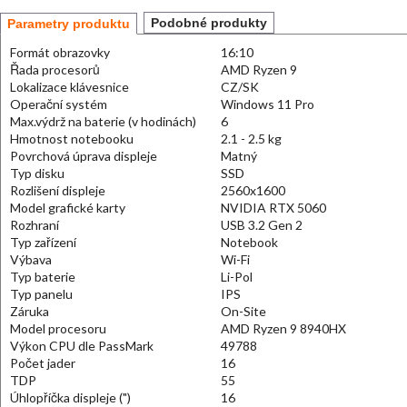
Podobné produkty
Parametry produktu
Formát obrazovky
16:10
Řada procesorů
AMD Ryzen 9
Lokalizace klávesnice
CZ/SK
Operační systém
Windows 11 Pro
Max.výdrž na baterie (v hodinách)
6
Hmotnost notebooku
2.1 - 2.5 kg
Povrchová úprava displeje
Matný
Typ disku
SSD
Rozlišení displeje
2560x1600
Model grafické karty
NVIDIA RTX 5060
Rozhraní
USB 3.2 Gen 2
Typ zařízení
Notebook
Výbava
Wi-Fi
Typ baterie
Li-Pol
Typ panelu
IPS
Záruka
On-Site
Model procesoru
AMD Ryzen 9 8940HX
Výkon CPU dle PassMark
49788
Počet jader
16
TDP
55
Úhlopříčka displeje (")
16