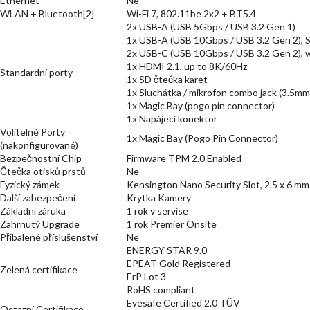
Ethernet
Ne
WLAN + Bluetooth[2]
Wi-Fi 7, 802.11be 2x2 + BT5.4
2x USB-A (USB 5Gbps / USB 3.2 Gen 1)
1x USB-A (USB 10Gbps / USB 3.2 Gen 2), S
2x USB-C (USB 10Gbps / USB 3.2 Gen 2), w
1x HDMI 2.1, up to 8K/60Hz
Standardní porty
1x SD čtečka karet
1x Sluchátka / mikrofon combo jack (3.5mm
1x Magic Bay (pogo pin connector)
1x Napájecí konektor
Volitelné Porty
1x Magic Bay (Pogo Pin Connector)
(nakonfigurované)
Bezpečnostní Chip
Firmware TPM 2.0 Enabled
Čtečka otisků prstů
Ne
Fyzický zámek
Kensington Nano Security Slot, 2.5 x 6 mm
Další zabezpečení
Krytka Kamery
Základní záruka
1 rok v servise
Zahrnutý Upgrade
1 rok Premier Onsite
Přibalené příslušenství
Ne
ENERGY STAR 9.0
EPEAT Gold Registered
Zelená certifikace
ErP Lot 3
RoHS compliant
Eyesafe Certified 2.0 TÜV
Ostatní Certifikace