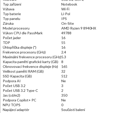
Typ zařízení
Notebook
Výbava
Wi-Fi
Typ baterie
Li-Pol
Typ panelu
IPS
Záruka
On-Site
Model procesoru
AMD Ryzen 9 8940HX
Výkon CPU dle PassMark
49788
Počet jader
16
TDP
55
Úhlopříčka displeje (")
16
Frekvence procesoru (GHz)
2.4
Maximální frekvence procesoru (GHz)
5.3
Kapacita paměti grafické karty (GB)
8
Obnovovací frekvence displeje (Hz)
165
Velikost paměti RAM (GB)
32
SSD Kapacita (GB)
512
Podpora AI
Ne
Počet USB 3.2
3
Počet USB 3.2 Type-C
2
Jas (cd/m2)
350
Podpora Copilot+ PC
Ne
NPU TOPS
0
Napájecí adaptér
Součástí balení