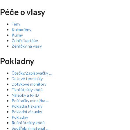
Péče o vlasy
Fény
Kulmofény
Kulmy
Žehlící kartáče
Žehličky na vlasy
Pokladny
Čtečky/Zapisovačky ...
Datové terminály
Dotykové monitory
Fixní čtečky kódů
Nálepky a RFID
Počítačky mincí/ba ...
Pokladní tiskárny
Pokladní zásuvky
Pokladny
Ruční čtečky kódů
Spotřební materiál ...