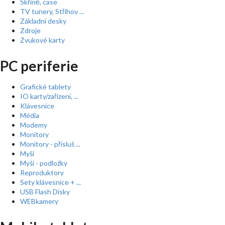
Skříně, case
TV tunery, Střihov ...
Základní desky
Zdroje
Zvukové karty
PC periferie
Grafické tablety
IO karty/zařízení, ...
Klávesnice
Média
Modemy
Monitory
Monitory - přísluš ...
Myši
Myši - podložky
Reproduktory
Sety klávesnice + ...
USB Flash Disky
WEBkamery