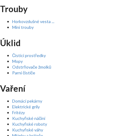
Trouby
Horkovzdušné vesta ...
Mini trouby
Úklid
Čistící prostředky
Mopy
Odstrňovače žmolků
Parní čističe
Vaření
Domácí pekárny
Elektrické grily
Fritézy
Kuchyňské náčiní
Kuchyňské roboty
Kuchyňské váhy
Mlýnky a kráječe