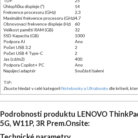
TDP
25
Úhlopříčka displeje (")
14
Frekvence procesoru (GHz)
2.3
Maximální frekvence procesoru (GHz)
4.7
Obnovovací frekvence displeje (Hz)
60
Velikost paměti RAM (GB)
32
SSD Kapacita (GB)
1000
Podpora AI
Ano
Počet USB 3.2
2
Počet USB 4 Type-C
2
Jas (cd/m2)
400
Podpora Copilot+ PC
Ano
Napájecí adaptér
Součástí balení
TIP:
Zkuste hledat v celé kategorii
Notebooky a Ultrabooky
dle kriterií, kt
Podrobnosti produktu LENOVO ThinkPad
5G, W11P, 3R Prem.Onsite:
Technické parametry