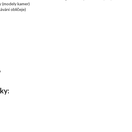
y (modely kamer)
vání obličeje)
o
ky: