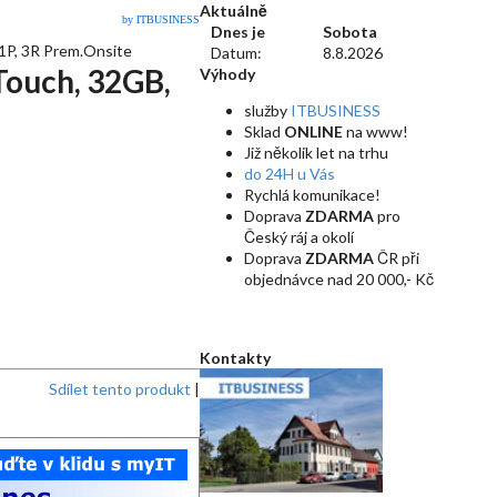
Aktuálně
by ITBUSINESS
Dnes je
Sobota
P, 3R Prem.Onsite
Datum:
8.8.2026
ouch, 32GB,
Výhody
služby
ITBUSINESS
Sklad
ONLINE
na www!
Již několik let na trhu
do 24H u Vás
Rychlá komunikace!
Doprava
ZDARMA
pro
Český ráj a okolí
Doprava
ZDARMA
ČR při
objednávce nad 20 000,- Kč
Kontakty
Sdílet tento produkt
|