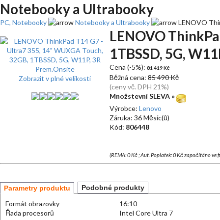
Notebooky a Ultrabooky
PC, Notebooky
Notebooky a Ultrabooky
LENOVO Think
LENOVO ThinkPad 
1TBSSD, 5G, W11P
Cena (-5%):
81 419 Kč
Běžná cena:
85 490 Kč
Zobrazit v plné velikosti
(ceny vč. DPH 21%)
Množstevní SLEVA »
Výrobce:
Lenovo
Záruka: 36 Měsíc(ů)
Kód:
806448
(REMA: 0 Kč ; Aut. Poplatek: 0 Kč započítáno ve 
Podobné produkty
Parametry produktu
Formát obrazovky
16:10
Řada procesorů
Intel Core Ultra 7