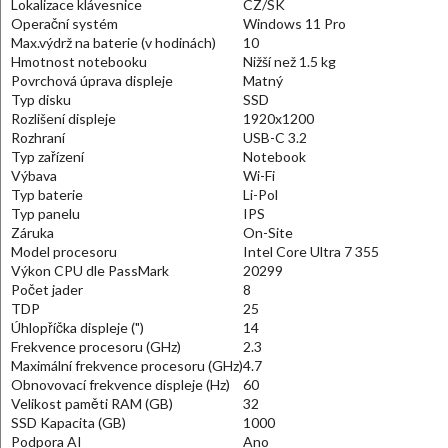
Lokalizace klávesnice
CZ/SK
Operační systém
Windows 11 Pro
Max.výdrž na baterie (v hodinách)
10
Hmotnost notebooku
Nižší než 1.5 kg
Povrchová úprava displeje
Matný
Typ disku
SSD
Rozlišení displeje
1920x1200
Rozhraní
USB-C 3.2
Typ zařízení
Notebook
Výbava
Wi-Fi
Typ baterie
Li-Pol
Typ panelu
IPS
Záruka
On-Site
Model procesoru
Intel Core Ultra 7 355
Výkon CPU dle PassMark
20299
Počet jader
8
TDP
25
Úhlopříčka displeje (")
14
Frekvence procesoru (GHz)
2.3
Maximální frekvence procesoru (GHz)
4.7
Obnovovací frekvence displeje (Hz)
60
Velikost paměti RAM (GB)
32
SSD Kapacita (GB)
1000
Podpora AI
Ano