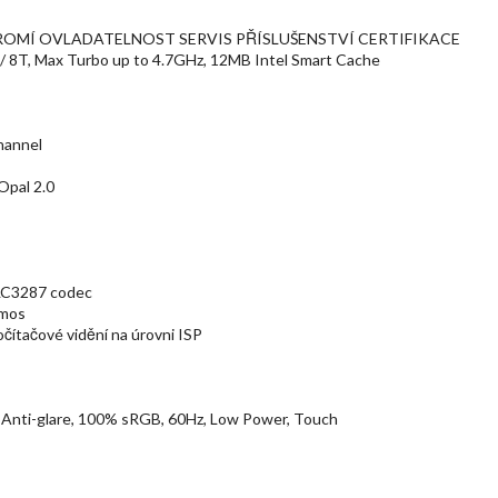
OMÍ OVLADATELNOST SERVIS PŘÍSLUŠENSTVÍ CERTIFIKACE
) / 8T, Max Turbo up to 4.7GHz, 12MB Intel Smart Cache
hannel
pal 2.0
ALC3287 codec
tmos
čítačové vidění na úrovni ISP
Anti-glare, 100% sRGB, 60Hz, Low Power, Touch