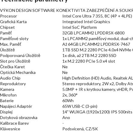
VÝKON DESIGN SOFTWARE KONEKTIVITA ZABEZPEČENÍ A SOUKR
Procesor
Intel Core Ultra 7 355, 8C (4P + 4LPE
Grafická Karta
Integrated Intel Graphics
Chipset
Intel SoC Platform
Paměť
32GB LPCAMM2 LPDDR5X-6800
Paměťové sloty
1x LPCAMM2 paměťový modul, dual-c
Max. Paměť
Až 64GB LPCAMM2 LPDDR5X-7467
Úložiště
1TB SSD M.2 2280 PCIe 4.0x4 NVMe O
Podporovaná Úložiště
1x disk, až 2TB M.2 2280 SSD
Slot pro Úložiště
1x M.2 2280 PCIe 5.0 x4 slot
Čtečka Karet
Ne
Optická Mechanika
Ne
Audio Chip
High Definition (HD) Audio, Realtek 
Reproduktory
Stereo reproduktory, 2W x2, Dolby A
Kamera
5.0MP + IR s krytkou kamery, vHDR, Po
Mikrofon
2x, 360°
Baterie
60Wh
Napájecí Adaptér
65W USB-C (3-pin)
Displej
14" WUXGA (1920x1200) IPS 500nits 
Dotyková obrazovka
Ano
Kalibrace Barev
-
Klávesnice
Podsvícená, CZ/SK