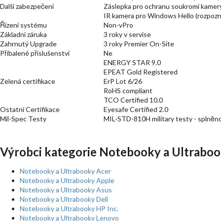
Další zabezpečení
Záslepka pro ochranu soukromí kamer
IR kamera pro Windows Hello (rozpozná
Řízení systému
Non-vPro
Základní záruka
3 roky v servise
Zahrnutý Upgrade
3 roky Premier On-Site
Přibalené příslušenství
Ne
ENERGY STAR 9.0
EPEAT Gold Registered
Zelená certifikace
ErP Lot 6/26
RoHS compliant
TCO Certified 10.0
Ostatní Certifikace
Eyesafe Certified 2.0
Mil-Spec Testy
MIL-STD-810H military testy - splněn
Výrobci kategorie Notebooky a Ultraboo
Notebooky a Ultrabooky Acer
Notebooky a Ultrabooky Apple
Notebooky a Ultrabooky Asus
Notebooky a Ultrabooky Dell
Notebooky a Ultrabooky HP Inc.
Notebooky a Ultrabooky Lenovo