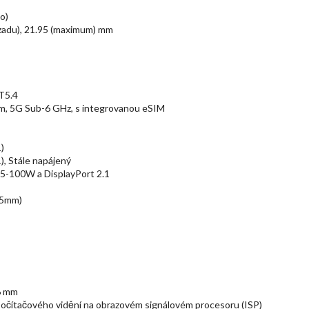
o)
vzadu), 21.95 (maximum) mm
BT5.4
, 5G Sub-6 GHz, s integrovanou eSIM
)
, Stále napájený
15-100W a DisplayPort 2.1
.5mm)
 6 mm
očítačového vidění na obrazovém signálovém procesoru (ISP)