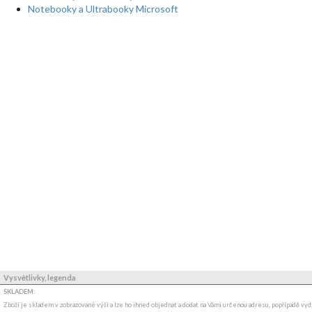
Notebooky a Ultrabooky Microsoft
Vysvětlivky, legenda
SKLADEM:
Zboží je skladem v zobrazované výši a lze ho ihned objednat a dodat na Vámi určenou adresu, popřípadě v