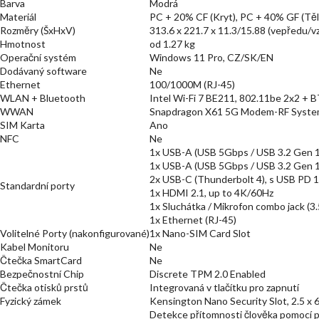
Barva
Modrá
Materiál
PC + 20% CF (Kryt), PC + 40% GF (Těl
Rozměry (ŠxHxV)
313.6 x 221.7 x 11.3/15.88 (vepředu/
Hmotnost
od 1.27 kg
Operační systém
Windows 11 Pro, CZ/SK/EN
Dodávaný software
Ne
Ethernet
100/1000M (RJ-45)
WLAN + Bluetooth
Intel Wi-Fi 7 BE211, 802.11be 2x2 + 
WWAN
Snapdragon X61 5G Modem-RF System
SIM Karta
Ano
NFC
Ne
1x USB-A (USB 5Gbps / USB 3.2 Gen 1
1x USB-A (USB 5Gbps / USB 3.2 Gen 1)
2x USB-C (Thunderbolt 4), s USB PD 
Standardní porty
1x HDMI 2.1, up to 4K/60Hz
1x Sluchátka / Mikrofon combo jack (3
1x Ethernet (RJ-45)
Volitelné Porty (nakonfigurované)
1x Nano-SIM Card Slot
Kabel Monitoru
Ne
Čtečka SmartCard
Ne
Bezpečnostní Chip
Discrete TPM 2.0 Enabled
Čtečka otisků prstů
Integrovaná v tlačítku pro zapnutí
Fyzický zámek
Kensington Nano Security Slot, 2.5 x
Detekce přítomnosti člověka pomocí p