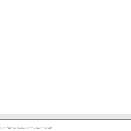
ydzvednout po domluvě přímo v našem skladě.