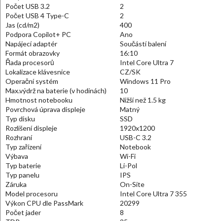
Počet USB 3.2
2
Počet USB 4 Type-C
2
Jas (cd/m2)
400
Podpora Copilot+ PC
Ano
Napájecí adaptér
Součástí balení
Formát obrazovky
16:10
Řada procesorů
Intel Core Ultra 7
Lokalizace klávesnice
CZ/SK
Operační systém
Windows 11 Pro
Max.výdrž na baterie (v hodinách)
10
Hmotnost notebooku
Nižší než 1.5 kg
Povrchová úprava displeje
Matný
Typ disku
SSD
Rozlišení displeje
1920x1200
Rozhraní
USB-C 3.2
Typ zařízení
Notebook
Výbava
Wi-Fi
Typ baterie
Li-Pol
Typ panelu
IPS
Záruka
On-Site
Model procesoru
Intel Core Ultra 7 355
Výkon CPU dle PassMark
20299
Počet jader
8