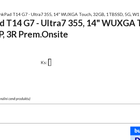
Pad T14 G7 - Ultra7 355, 14" WUXGA Touch, 32GB, 1TBSSD, 5G, W11
T14 G7 - Ultra7 355, 14" WUXGA T
, 3R Prem.Onsite
Ks:
finální ceně produktu)