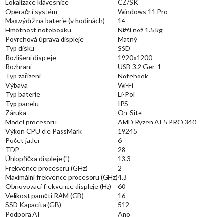
Lokalizace klávesnice
CZ/SK
Operační systém
Windows 11 Pro
Max.výdrž na baterie (v hodinách)
14
Hmotnost notebooku
Nižší než 1.5 kg
Povrchová úprava displeje
Matný
Typ disku
SSD
Rozlišení displeje
1920x1200
Rozhraní
USB 3.2 Gen 1
Typ zařízení
Notebook
Výbava
Wi-Fi
Typ baterie
Li-Pol
Typ panelu
IPS
Záruka
On-Site
Model procesoru
AMD Ryzen AI 5 PRO 340
Výkon CPU dle PassMark
19245
Počet jader
6
TDP
28
Úhlopříčka displeje (")
13.3
Frekvence procesoru (GHz)
2
Maximální frekvence procesoru (GHz)
4.8
Obnovovací frekvence displeje (Hz)
60
Velikost paměti RAM (GB)
16
SSD Kapacita (GB)
512
Podpora AI
Ano