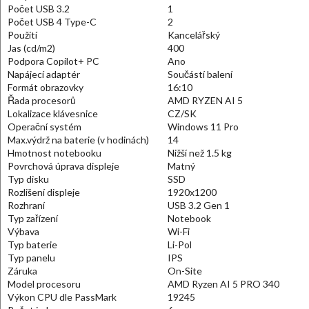
Počet USB 3.2
1
Počet USB 4 Type-C
2
Použití
Kancelářský
Jas (cd/m2)
400
Podpora Copilot+ PC
Ano
Napájecí adaptér
Součástí balení
Formát obrazovky
16:10
Řada procesorů
AMD RYZEN AI 5
Lokalizace klávesnice
CZ/SK
Operační systém
Windows 11 Pro
Max.výdrž na baterie (v hodinách)
14
Hmotnost notebooku
Nižší než 1.5 kg
Povrchová úprava displeje
Matný
Typ disku
SSD
Rozlišení displeje
1920x1200
Rozhraní
USB 3.2 Gen 1
Typ zařízení
Notebook
Výbava
Wi-Fi
Typ baterie
Li-Pol
Typ panelu
IPS
Záruka
On-Site
Model procesoru
AMD Ryzen AI 5 PRO 340
Výkon CPU dle PassMark
19245