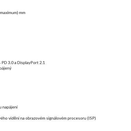
5 (maximum) mm
PD 3.0 a DisplayPort 2.1
pájený
u napájení
ového vidění na obrazovém signálovém procesoru (ISP)