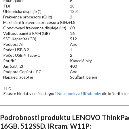
Počet jader
6
TDP
28
Úhlopříčka displeje (")
13.3
Frekvence procesoru (GHz)
2
Maximální frekvence procesoru (GHz)
4.8
Obnovovací frekvence displeje (Hz)
60
Velikost paměti RAM (GB)
16
SSD Kapacita (GB)
512
Podpora AI
Ano
Počet USB 3.2
1
Počet USB 4 Type-C
2
Použití
Kancelářský
Jas (cd/m2)
400
Podpora Copilot+ PC
Ano
Napájecí adaptér
Součástí balení
TIP:
Zkuste hledat v celé kategorii
Notebooky a Ultrabooky
dle kriterií, kt
Podrobnosti produktu LENOVO ThinkPad
16GB, 512SSD, IRcam, W11P: