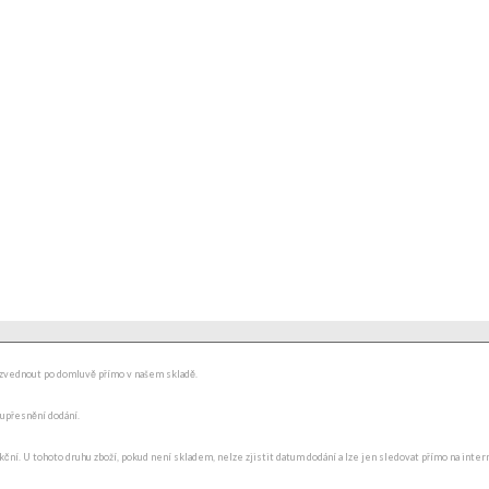
ydzvednout po domluvě přímo v našem skladě.
 upřesnění dodání.
ní. U tohoto druhu zboží, pokud není skladem, nelze zjistit datum dodání a lze jen sledovat přímo na internet