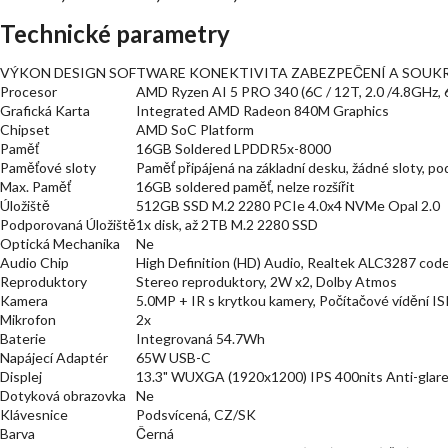
Technické parametry
VÝKON DESIGN SOFTWARE KONEKTIVITA ZABEZPEČENÍ A SOUKR
Procesor
AMD Ryzen AI 5 PRO 340 (6C / 12T, 2.0 /4.8GHz,
Grafická Karta
Integrated AMD Radeon 840M Graphics
Chipset
AMD SoC Platform
Paměť
16GB Soldered LPDDR5x-8000
Paměťové sloty
Paměť připájená na základní desku, žádné sloty, p
Max. Paměť
16GB soldered paměť, nelze rozšířit
Úložiště
512GB SSD M.2 2280 PCIe 4.0x4 NVMe Opal 2.0
Podporovaná Úložiště
1x disk, až 2TB M.2 2280 SSD
Optická Mechanika
Ne
Audio Chip
High Definition (HD) Audio, Realtek ALC3287 cod
Reproduktory
Stereo reproduktory, 2W x2, Dolby Atmos
Kamera
5.0MP + IR s krytkou kamery, Počítačové vídění IS
Mikrofon
2x
Baterie
Integrovaná 54.7Wh
Napájecí Adaptér
65W USB-C
Displej
13.3" WUXGA (1920x1200) IPS 400nits Anti-glar
Dotyková obrazovka
Ne
Klávesnice
Podsvícená, CZ/SK
Barva
Černá