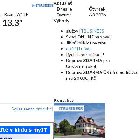
Aktuálně
by ITBUSINESS
Dnes je
Čtvrtek
, IRcam, W11P
Datum:
6.8.2026
 13.3"
Výhody
služby
ITBUSINESS
Sklad
ONLINE
na www!
Již několik let na trhu
do 24H u Vás
Rychlá komunikace!
Doprava
ZDARMA
pro
Český ráj a okolí
Doprava
ZDARMA
ČR při objednávce
nad 20 000,- Kč
Kontakty
Sdílet tento produkt
|