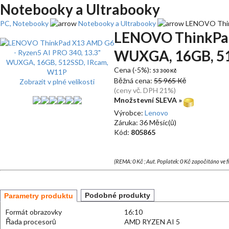
Notebooky a Ultrabooky
PC, Notebooky
Notebooky a Ultrabooky
LENOVO Think
LENOVO ThinkPad
WUXGA, 16GB, 51
Cena (-5%):
53 300 Kč
Běžná cena:
55 965 Kč
Zobrazit v plné velikosti
(ceny vč. DPH 21%)
Množstevní SLEVA »
Výrobce:
Lenovo
Záruka: 36 Měsíc(ů)
Kód:
805865
(REMA: 0 Kč ; Aut. Poplatek: 0 Kč započítáno ve 
Podobné produkty
Parametry produktu
Formát obrazovky
16:10
Řada procesorů
AMD RYZEN AI 5