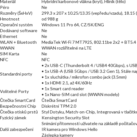
Materiál
Hybridní karbonové vlákna (kryt), Hliník (tělo)
Péro
Ne
Rozměry (ŠxHxV)
299.3 x 207 x 10.25/13.35 (vepředu/vzadu), 18.1
Hmotnost
od 988 g
Operační systém
Windows 11 Pro 64, CZ/SK/ENG
Dodávaný software
Ne
Ethernet
Ne
WLAN + Bluetooth
MediaTek Wi-Fi 7 MT7925, 802.11be 2x2 + BT5.4
WWAN
WWAN rozšířitelné na LTE
SIM Karta
Ne
NFC
NFC
• 2x USB-C (Thunderbolt 4 / USB4 40Gbps), s USB 
• 1x USB-A (USB 5Gbps / USB 3.2 Gen 1), Stále na
Standardní porty
• 1x sluchátka / mikrofon combo jack (3.5mm)
• 1x HDMI 2.1, až 4K/60Hz
• 1x Smart card reader
Volitelné Porty
• 1x Nano-SIM card slot (WWAN modely)
Čtečka SmartCard
Čtečka SmartCard
Bezpečnostní Chip
Diskrétní TPM 2.0
Čtečka otisků prstů
Styl Dotyku, Match-on-Chip, Integrovaná v tlačítk
Fyzický zámek
Kensington Security Slot
Snímání přítomnosti uživatele na základě počítač
Další zabezpečení
IR kamera pro Windows Hello
Záslepka kamery