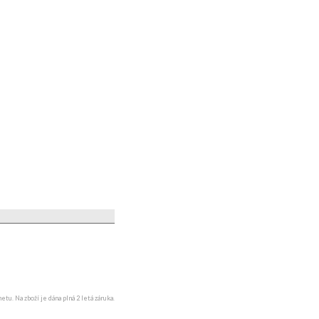
u. Na zboží je dána plná 2 letá záruka.