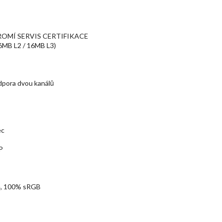
OMÍ SERVIS CERTIFIKACE
 6MB L2 / 16MB L3)
odpora dvou kanálů
ec
P
e, 100% sRGB