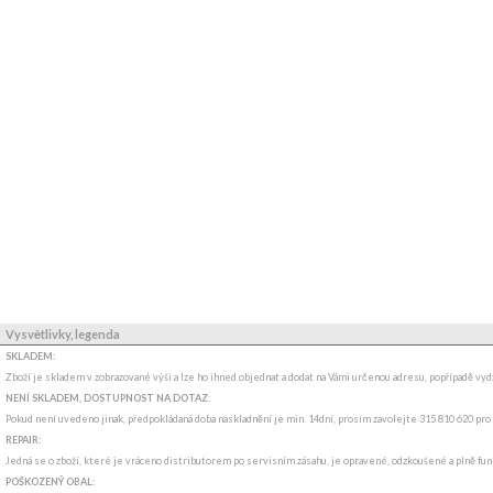
Vysvětlivky, legenda
SKLADEM:
Zboží je skladem v zobrazované výši a lze ho ihned objednat a dodat na Vámi určenou adresu, popřípadě v
NENÍ SKLADEM, DOSTUPNOST NA DOTAZ
:
Pokud není uvedeno jinak, předpokládaná doba naskladnění je min. 14dní, prosím zavolejte 315 810 620 pro
REPAIR:
Jedná se o zboží, které je vráceno distributorem po servisním zásahu, je opravené, odzkoušené a plně funkč
POŠKOZENÝ OBAL: