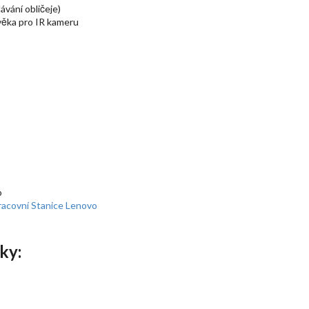
vání obličeje)
věka pro IR kameru
o
Pracovní Stanice Lenovo
ky: