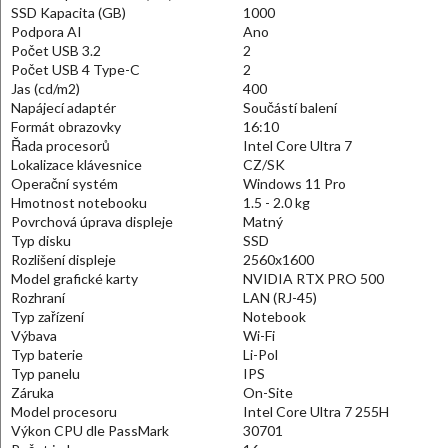
SSD Kapacita (GB)
1000
Podpora AI
Ano
Počet USB 3.2
2
Počet USB 4 Type-C
2
Jas (cd/m2)
400
Napájecí adaptér
Součástí balení
Formát obrazovky
16:10
Řada procesorů
Intel Core Ultra 7
Lokalizace klávesnice
CZ/SK
Operační systém
Windows 11 Pro
Hmotnost notebooku
1.5 - 2.0 kg
Povrchová úprava displeje
Matný
Typ disku
SSD
Rozlišení displeje
2560x1600
Model grafické karty
NVIDIA RTX PRO 500
Rozhraní
LAN (RJ-45)
Typ zařízení
Notebook
Výbava
Wi-Fi
Typ baterie
Li-Pol
Typ panelu
IPS
Záruka
On-Site
Model procesoru
Intel Core Ultra 7 255H
Výkon CPU dle PassMark
30701