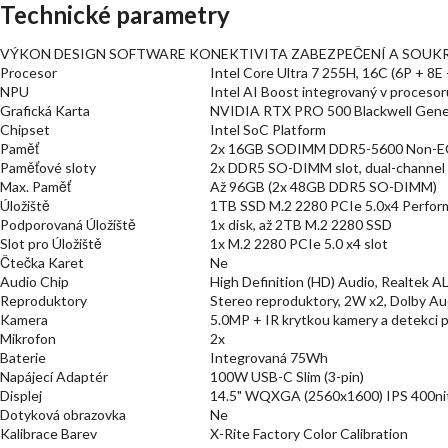
Technické parametry
VÝKON DESIGN SOFTWARE KONEKTIVITA ZABEZPEČENÍ A SOUKR
Procesor
Intel Core Ultra 7 255H, 16C (6P + 8E
NPU
Intel AI Boost integrovaný v procesor
Grafická Karta
NVIDIA RTX PRO 500 Blackwell Gen
Chipset
Intel SoC Platform
Paměť
2x 16GB SODIMM DDR5-5600 Non-
Paměťové sloty
2x DDR5 SO-DIMM slot, dual-channel 
Max. Paměť
Až 96GB (2x 48GB DDR5 SO-DIMM)
Úložiště
1TB SSD M.2 2280 PCIe 5.0x4 Perfor
Podporovaná Úložiště
1x disk, až 2TB M.2 2280 SSD
Slot pro Úložiště
1x M.2 2280 PCIe 5.0 x4 slot
Čtečka Karet
Ne
Audio Chip
High Definition (HD) Audio, Realtek 
Reproduktory
Stereo reproduktory, 2W x2, Dolby Au
Kamera
5.0MP + IR krytkou kamery a detekci 
Mikrofon
2x
Baterie
Integrovaná 75Wh
Napájecí Adaptér
100W USB-C Slim (3-pin)
Displej
14.5" WQXGA (2560x1600) IPS 400nits
Dotyková obrazovka
Ne
Kalibrace Barev
X-Rite Factory Color Calibration