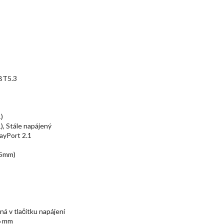
 BT5.3
)
, Stále napájený
ayPort 2.1
.5mm)
á v tlačítku napájení
 6 mm