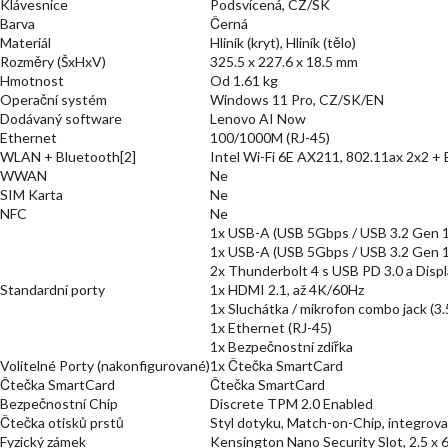
Klávesnice
Podsvícená, CZ/SK
Barva
Černá
Materiál
Hliník (kryt), Hliník (tělo)
Rozměry (ŠxHxV)
325.5 x 227.6 x 18.5 mm
Hmotnost
Od 1.61 kg
Operační systém
Windows 11 Pro, CZ/SK/EN
Dodávaný software
Lenovo AI Now
Ethernet
100/1000M (RJ-45)
WLAN + Bluetooth[2]
Intel Wi-Fi 6E AX211, 802.11ax 2x2 +
WWAN
Ne
SIM Karta
Ne
NFC
Ne
1x USB-A (USB 5Gbps / USB 3.2 Gen 1
1x USB-A (USB 5Gbps / USB 3.2 Gen 1)
2x Thunderbolt 4 s USB PD 3.0 a Displ
Standardní porty
1x HDMI 2.1, až 4K/60Hz
1x Sluchátka / mikrofon combo jack (3
1x Ethernet (RJ-45)
1x Bezpečnostní zdířka
Volitelné Porty (nakonfigurované)
1x Čtečka SmartCard
Čtečka SmartCard
Čtečka SmartCard
Bezpečnostní Chip
Discrete TPM 2.0 Enabled
Čtečka otisků prstů
Styl dotyku, Match-on-Chip, integrovan
Fyzický zámek
Kensington Nano Security Slot, 2.5 x