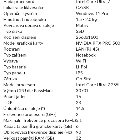
Řada procesorů
Intel Core Ultra 7
Lokalizace klávesnice
CZ/SK
Operační systém
Windows 11 Pro
Hmotnost notebooku
1.5 - 2.0 kg
Povrchová úprava displeje
Matný
Typ disku
SSD
Rozlišení displeje
2560x1600
Model grafické karty
NVIDIA RTX PRO 500
Rozhraní
LAN (RJ-45)
Typ zařízení
Notebook
Výbava
Wi-Fi
Typ baterie
Li-Pol
Typ panelu
IPS
Záruka
On-Site
Model procesoru
Intel Core Ultra 7 255H
Výkon CPU dle PassMark
30701
Počet jader
16
TDP
28
Úhlopříčka displeje (")
14.5
Frekvence procesoru (GHz)
2
Maximální frekvence procesoru (GHz)
5.1
Kapacita paměti grafické karty (GB)
6
Obnovovací frekvence displeje (Hz)
90
Velikost paměti RAM (GB)
32