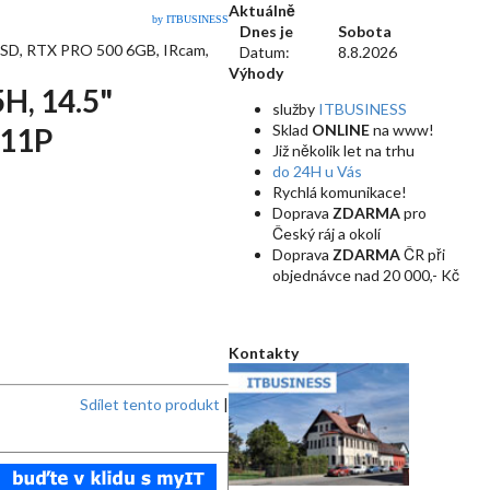
Aktuálně
by ITBUSINESS
Dnes je
Sobota
SD, RTX PRO 500 6GB, IRcam,
Datum:
8.8.2026
Výhody
H, 14.5"
služby
ITBUSINESS
Sklad
ONLINE
na www!
W11P
Již několik let na trhu
do 24H u Vás
Rychlá komunikace!
Doprava
ZDARMA
pro
Český ráj a okolí
Doprava
ZDARMA
ČR při
objednávce nad 20 000,- Kč
Kontakty
Sdílet tento produkt
|