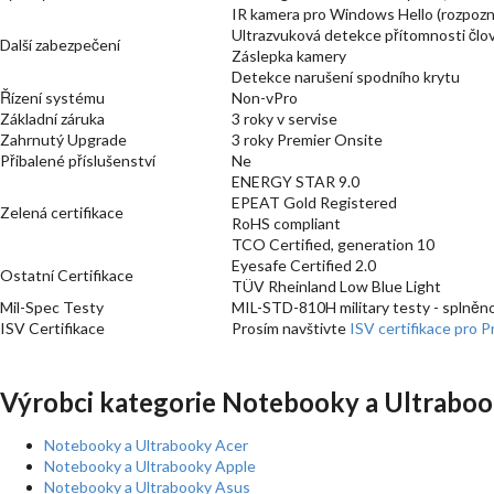
IR kamera pro Windows Hello (rozpozná
Ultrazvuková detekce přítomnosti člo
Další zabezpečení
Záslepka kamery
Detekce narušení spodního krytu
Řízení systému
Non-vPro
Základní záruka
3 roky v servise
Zahrnutý Upgrade
3 roky Premier Onsite
Přibalené příslušenství
Ne
ENERGY STAR 9.0
EPEAT Gold Registered
Zelená certifikace
RoHS compliant
TCO Certified, generation 10
Eyesafe Certified 2.0
Ostatní Certifikace
TÜV Rheinland Low Blue Light
Mil-Spec Testy
MIL-STD-810H military testy - splněn
ISV Certifikace
Prosím navštivte
ISV certifikace pro 
Výrobci kategorie Notebooky a Ultraboo
Notebooky a Ultrabooky Acer
Notebooky a Ultrabooky Apple
Notebooky a Ultrabooky Asus