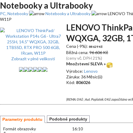
Notebooky a Ultrabooky
PC, Notebooky
Notebooky a Ultrabooky
LENOVO Think
W11P
LENOVO ThinkPad/
WQXGA, 32GB, 1T
Cena (-9%):
88 629 Kč
Běžná cena:
96 606 Kč
(ceny vč. DPH 21%)
Zobrazit v plné velikosti
Množstevní SLEVA »
Výrobce:
Lenovo
Záruka: 36 Měsíc(ů)
Kód:
806026
(REMA: 0 Kč ; Aut. Poplatek: 0 Kč započítáno ve 
Podobné produkty
Parametry produktu
Formát obrazovky
16:10