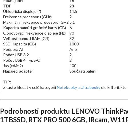
Počet jader
16
TDP
28
Úhlopříčka displeje (")
14.5
Frekvence procesoru (GHz)
2
Maximální frekvence procesoru (GHz)
5.1
Kapacita paměti grafické karty (GB)
6
Obnovovací frekvence displeje (Hz)
90
Velikost paměti RAM (GB)
32
SSD Kapacita (GB)
1000
Podpora AI
Ano
Počet USB 3.2
2
Počet USB 4 Type-C
2
Jas (cd/m2)
400
Napájecí adaptér
Součástí balení
TIP:
Zkuste hledat v celé kategorii
Notebooky a Ultrabooky
dle kriterií, kt
Podrobnosti produktu LENOVO ThinkPad
1TBSSD, RTX PRO 500 6GB, IRcam, W11P