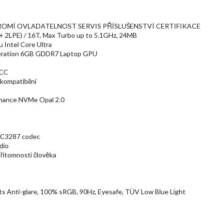
OMÍ OVLADATELNOST SERVIS PŘÍSLUŠENSTVÍ CERTIFIKACE
 + 2LPE) / 16T, Max Turbo up to 5.1GHz, 24MB
u Intel Core Ultra
eration 6GB GDDR7 Laptop GPU
ECC
kompatibilní
mance NVMe Opal 2.0
ALC3287 codec
dio
přítomnosti člověka
 Anti-glare, 100% sRGB, 90Hz, Eyesafe, TÜV Low Blue Light