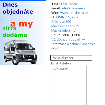
Tel.:
315 810 620
Email:
info@itbusiness.cz
Web:
www.itbusiness.cz
ITBUSINESS, s.r.o.
Jiráskova 600
Mnichovo Hradiště
Mapka, kde jsme?
Po-Pá 9:00 - 17:00
Vš. obchodní podmínky
Informace o ochraně osobních
údajů