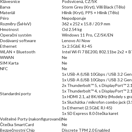
Klávesnice
Podsvícená, CZ/SK
Barva
Storm Grey (Kryt), Villi Black (Tělo)
Materiál
Hliník (Kryt), PPS + Hliník (Tělo)
Péro
Nepodporuje
Rozměry (ŠxHxV)
362 x 252 x 15.8 / 20.9 mm
Hmotnost
Od 2.54 kg
Operační systém
Windows 11 Pro, CZ/SK/EN
Dodávaný software
Lenovo AI Now
Ethernet
1x 2.5GbE RJ-45
WLAN + Bluetooth
Intel Wi-Fi 7 BE200, 802.11be 2x2 + 
WWAN
Ne
SIM Karta
Ne
NFC
Ne
1x USB-A (USB 10Gbps / USB 3.2 Gen
1x USB-A (USB 10Gbps / USB 3.2 Gen 2
2x Thunderbolt™ 5, s DisplayPort™ 2.
1x Thunderbolt™ 4, s DisplayPort™ 2.
Standardní porty
1x HDMI 2.1, až 8K/60Hz (Modely s gr
1x Sluchátka / mikrofon combo jack (3
1x Ethernet (2.5GbE RJ-45)
1x SD Express 8.0 čtečka karet
Volitelné Porty (nakonfigurované)
Ne
Čtečka SmartCard
Ne
Bezpečnostní Chip
Discrete TPM 2.0 Enabled