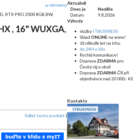
Aktuálně
by ITBUSINESS
Dnes je
Neděle
SD, RTX PRO 2000 8GB BW,
Datum:
9.8.2026
Výhody
5HX , 16" WUXGA,
služby
ITBUSINESS
Sklad
ONLINE
na www!
Již několik let na trhu
do 24H u Vás
Rychlá komunikace!
Doprava
ZDARMA
pro
Český ráj a okolí
Doprava
ZDARMA
ČR při
objednávce nad 20 000,- Kč
Kontakty
Sdílet tento produkt
|