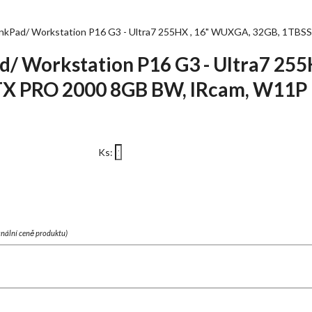
Pad/ Workstation P16 G3 - Ultra7 255HX , 16" WUXGA, 32GB, 1TBS
 Workstation P16 G3 - Ultra7 25
TX PRO 2000 8GB BW, IRcam, W11P
Ks:
finální ceně produktu)