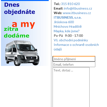
Tel.:
315 810 620
Email:
info@itbusiness.cz
Web:
www.itbusiness.cz
ITBUSINESS, s.r.o.
Jiráskova 600
Mnichovo Hradiště
Mapka, kde jsme?
Po-Pá 9:00 - 17:00
Vš. obchodní podmínky
Informace o ochraně osobních
údajů