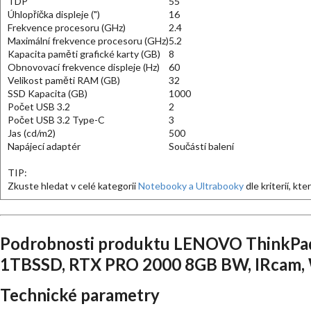
TDP
55
Úhlopříčka displeje (")
16
Frekvence procesoru (GHz)
2.4
Maximální frekvence procesoru (GHz)
5.2
Kapacita paměti grafické karty (GB)
8
Obnovovací frekvence displeje (Hz)
60
Velikost paměti RAM (GB)
32
SSD Kapacita (GB)
1000
Počet USB 3.2
2
Počet USB 3.2 Type-C
3
Jas (cd/m2)
500
Napájecí adaptér
Součástí balení
TIP:
Zkuste hledat v celé kategorii
Notebooky a Ultrabooky
dle kriterií, kt
Podrobnosti produktu LENOVO ThinkPad
1TBSSD, RTX PRO 2000 8GB BW, IRcam,
Technické parametry