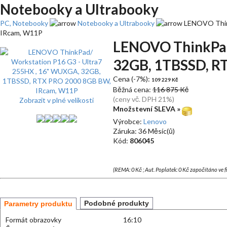
Notebooky a Ultrabooky
PC, Notebooky
Notebooky a Ultrabooky
LENOVO Think
IRcam, W11P
LENOVO ThinkPad/
32GB, 1TBSSD, R
Cena (-7%):
109 229 Kč
Běžná cena:
116 875 Kč
(ceny vč. DPH 21%)
Zobrazit v plné velikosti
Množstevní SLEVA »
Výrobce:
Lenovo
Záruka: 36 Měsíc(ů)
Kód:
806045
(REMA: 0 Kč ; Aut. Poplatek: 0 Kč započítáno ve 
Podobné produkty
Parametry produktu
Formát obrazovky
16:10