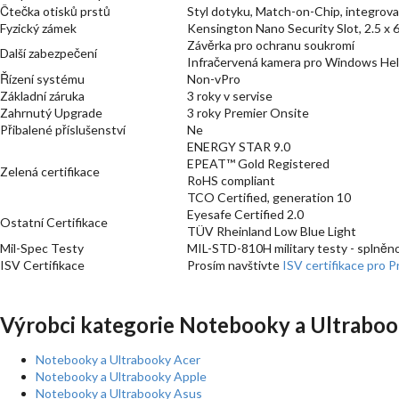
Čtečka otisků prstů
Styl dotyku, Match-on-Chip, integrovan
Fyzický zámek
Kensington Nano Security Slot, 2.5 x
Závěrka pro ochranu soukromí
Další zabezpečení
Infračervená kamera pro Windows Hello
Řízení systému
Non-vPro
Základní záruka
3 roky v servise
Zahrnutý Upgrade
3 roky Premier Onsite
Přibalené příslušenství
Ne
ENERGY STAR 9.0
EPEAT™ Gold Registered
Zelená certifikace
RoHS compliant
TCO Certified, generation 10
Eyesafe Certified 2.0
Ostatní Certifikace
TÜV Rheinland Low Blue Light
Mil-Spec Testy
MIL-STD-810H military testy - splněn
ISV Certifikace
Prosím navštivte
ISV certifikace pro 
Výrobci kategorie Notebooky a Ultraboo
Notebooky a Ultrabooky Acer
Notebooky a Ultrabooky Apple
Notebooky a Ultrabooky Asus