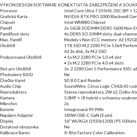
VÝKON DESIGN SOFTWARE KONEKTIVITA ZABEZPEČENÍ A SOUKR
Procesor
Intel Core Ultra 7 255HX, 20C (8P + 
Grafická Karta
NVIDIA RTX PRO 2000 Blackwell Ge
Chipset
Intel WM880 Chipset
Paměť
2x 16GB SODIMM DDR5-5600 Non-
Paměťové sloty
4x DDR5 SO-DIMM sloty, dual-channe
Max. Paměť
Modely s Non-ECC memory: Až 192G
Úložiště
1TB SSD M.2 2280 PCIe 5.0x4 Perfor
Až 3x disk, 3x M.2 SSD
Podporovaná Úložiště
• 1x M.2 2280 PCIe 5.0 x4 slot
• 2x M.2 2280 PCIe 4.0 x4 slots
Slot pro Úložiště
3x .2 2280 Gen 5 Performance SSD; a
Předvolený RAID
Ne
Čtečka Karet
SD 8.0 Card Reader
Audio Chip
SoundWire, Cirrus Logic CS42L43 cod
Reproduktory
Stereo reproduktory, 2W x2, Dolby A
Kamera
5.0MP + IR hybrid s ochranou soukromí
Mikrofon
2x
Baterie
Integrovaná 99.9Wh
Napájecí Adaptér
180W USB-C GaN (3-pin)
Displej
16" WUXGA (1920x1200) IPS 500nits A
Dotyková obrazovka
Ne
Kalibrace Barev
X-Rite Factory Color Calibration