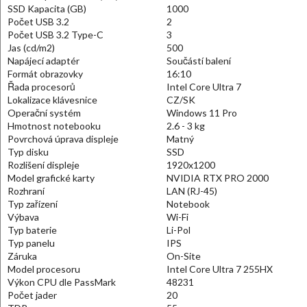
SSD Kapacita (GB)
1000
Počet USB 3.2
2
Počet USB 3.2 Type-C
3
Jas (cd/m2)
500
Napájecí adaptér
Součástí balení
Formát obrazovky
16:10
Řada procesorů
Intel Core Ultra 7
Lokalizace klávesnice
CZ/SK
Operační systém
Windows 11 Pro
Hmotnost notebooku
2.6 - 3 kg
Povrchová úprava displeje
Matný
Typ disku
SSD
Rozlišení displeje
1920x1200
Model grafické karty
NVIDIA RTX PRO 2000
Rozhraní
LAN (RJ-45)
Typ zařízení
Notebook
Výbava
Wi-Fi
Typ baterie
Li-Pol
Typ panelu
IPS
Záruka
On-Site
Model procesoru
Intel Core Ultra 7 255HX
Výkon CPU dle PassMark
48231
Počet jader
20