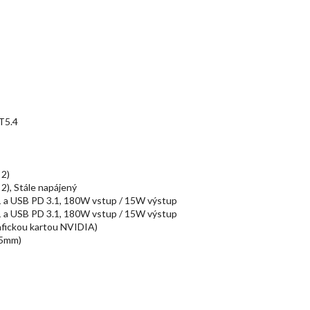
BT5.4
 2)
), Stále napájený
1 a USB PD 3.1, 180W vstup / 15W výstup
1 a USB PD 3.1, 180W vstup / 15W výstup
afickou kartou NVIDIA)
.5mm)