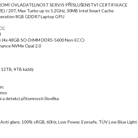
OMÍ OVLADATELNOST SERVIS PŘÍSLUŠENSTVÍ CERTIFIKACE
12E) / 20T, Max Turbo up to 5.2GHz, 30MB Intel Smart Cache
neration 8GB GDDR7 Laptop GPU
ECC
l
B (4x 48GB SO-DIMM DDR5-5600 Non-ECC)
mance NVMe Opal 2.0
ž 12TB, 4TB každý
ec
tmos
 a detekcí přítomnosti člověka
nti-glare, 100% sRGB, 60Hz, Low Power, Eyesafe, TÜV Low Blue Light