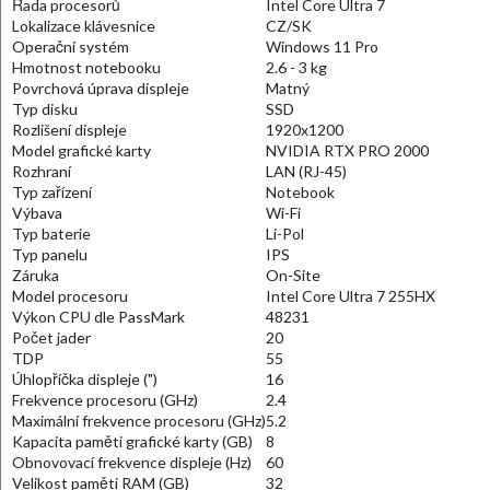
Řada procesorů
Intel Core Ultra 7
Lokalizace klávesnice
CZ/SK
Operační systém
Windows 11 Pro
Hmotnost notebooku
2.6 - 3 kg
Povrchová úprava displeje
Matný
Typ disku
SSD
Rozlišení displeje
1920x1200
Model grafické karty
NVIDIA RTX PRO 2000
Rozhraní
LAN (RJ-45)
Typ zařízení
Notebook
Výbava
Wi-Fi
Typ baterie
Li-Pol
Typ panelu
IPS
Záruka
On-Site
Model procesoru
Intel Core Ultra 7 255HX
Výkon CPU dle PassMark
48231
Počet jader
20
TDP
55
Úhlopříčka displeje (")
16
Frekvence procesoru (GHz)
2.4
Maximální frekvence procesoru (GHz)
5.2
Kapacita paměti grafické karty (GB)
8
Obnovovací frekvence displeje (Hz)
60
Velikost paměti RAM (GB)
32