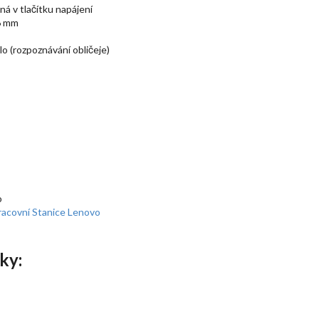
á v tlačítku napájení
 6 mm
 (rozpoznávání obličeje)
o
Pracovní Stanice Lenovo
ky: