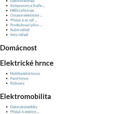
Elektrocentrály
Kompresory a Sváře ...
Měřící přístroje
Ostatní elektrické ...
Přísluš. k el. nář ...
Prodlužovací přívo ...
Ruční nářadí
Sety nářadí
Domácnost
Elektrické hrnce
Multifunkční hrnce
Parní hrnce
Rýžovary
Elektromobilita
Elektrokoloběžky
Přísluš. k elektro ...