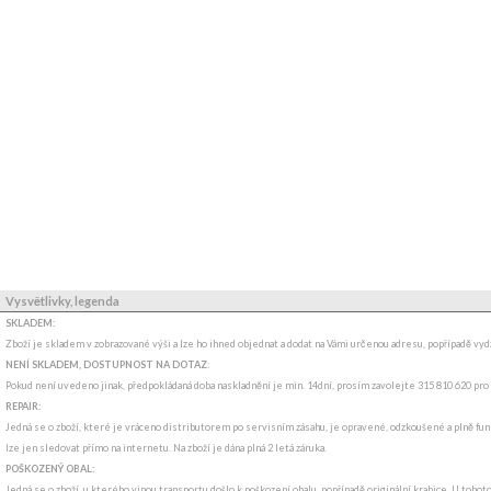
Vysvětlivky, legenda
SKLADEM:
Zboží je skladem v zobrazované výši a lze ho ihned objednat a dodat na Vámi určenou adresu, popřípadě v
NENÍ SKLADEM, DOSTUPNOST NA DOTAZ
:
Pokud není uvedeno jinak, předpokládaná doba naskladnění je min. 14dní, prosím zavolejte 315 810 620 pro
REPAIR:
Jedná se o zboží, které je vráceno distributorem po servisním zásahu, je opravené, odzkoušené a plně funk
lze jen sledovat přímo na internetu. Na zboží je dána plná 2 letá záruka.
POŠKOZENÝ OBAL:
Jedná se o zboží, u kterého vinou transportu došlo k poškození obalu, popřípadě originální krabice. U tohot