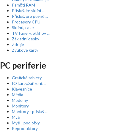
Paměti RAM
Přísluš. ke skříní ...
Přísluš. pro pevné ...
Procesory CPU
Skříně, case
TV tunery, Střihov ...
Základní desky
Zdroje
Zvukové karty
PC periferie
Grafické tablety
IO karty/zařízení, ...
Klávesnice
Média
Modemy
Monitory
Monitory - přísluš ...
Myši
Myši - podložky
Reproduktory