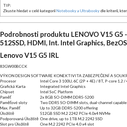
TIP:
Zkuste hledat v celé kategorii
Notebooky a Ultrabooky
dle kriterií, kt
Podrobnosti produktu LENOVO V15 G5 - 
512SSD, HDMI, Int. Intel Graphics, BezOS
Lenovo V15 G5 IRL
83GW00BCCK
VÝKON DESIGN SOFTWARE KONEKTIVITA ZABEZPEČENÍ A SOUKRO
Procesor
Intel Core 3 100U, 6C (2P + 4E) / 8T, P-core 1.2 
Grafická Karta
Integrated Intel Graphics
Chipset
Intel SoC Platform
Paměť
2x 8GB SO-DIMM DDR5-5200
Paměťové sloty
Two DDR5 SO-DIMM slots, dual-channel capable
Max. Paměť
Up to 32GB DDR5-5200 offering
Úložiště
512GB SSD M.2 2242 PCIe 4.0x4 NVMe
Podporovaná Úložiště
One drive, up to 1TB M.2 2242 SSD
Slot pro Úložiště
One M.2 2242 PCIe 4.0 x4 slot