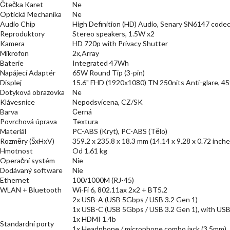
Čtečka Karet
Ne
Optická Mechanika
Ne
Audio Chip
High Definition (HD) Audio, Senary SN6147 code
Reproduktory
Stereo speakers, 1.5W x2
Kamera
HD 720p with Privacy Shutter
Mikrofon
2x,Array
Baterie
Integrated 47Wh
Napájecí Adaptér
65W Round Tip (3-pin)
Displej
15.6" FHD (1920x1080) TN 250nits Anti-glare, 
Dotyková obrazovka
Ne
Klávesnice
Nepodsvícena, CZ/SK
Barva
Černá
Povrchová úprava
Textura
Materiál
PC-ABS (Kryt), PC-ABS (Tělo)
Rozměry (ŠxHxV)
359.2 x 235.8 x 18.3 mm (14.14 x 9.28 x 0.72 inche
Hmotnost
Od 1.61 kg
Operační systém
Nie
Dodávaný software
Nie
Ethernet
100/1000M (RJ-45)
WLAN + Bluetooth
Wi-Fi 6, 802.11ax 2x2 + BT5.2
2x USB-A (USB 5Gbps / USB 3.2 Gen 1)
1x USB-C (USB 5Gbps / USB 3.2 Gen 1), with USB 
1x HDMI 1.4b
Standardní porty
1x Headphone / microphone combo jack (3.5mm)