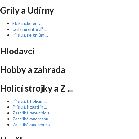
Grily a Udírny
Elektrické grily
Grily na uhlí a dř ...
Přísluš. ke grilům ...
Hlodavci
Hobby a zahrada
Holící strojky a Z ...
Přísluš. k holícím ...
Přísluš. k zastřih ...
Zastřihávače chlou ...
Zastřihávače vlasů
Zastřihávače vousů