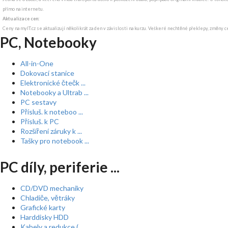
přímo na internetu.
Aktualizace cen:
Ceny na myIT.cz se aktualizují několikrát za den v závislosti na kurzu. Veškeré nechtěné překlepy, změny c
PC, Notebooky
All-in-One
Dokovací stanice
Elektronické čtečk ...
Notebooky a Ultrab ...
PC sestavy
Přísluš. k noteboo ...
Přísluš. k PC
Rozšíření záruky k ...
Tašky pro notebook ...
PC díly, periferie ...
CD/DVD mechaniky
Chladiče, větráky
Grafické karty
Harddisky HDD
Kabely a redukce ( ...