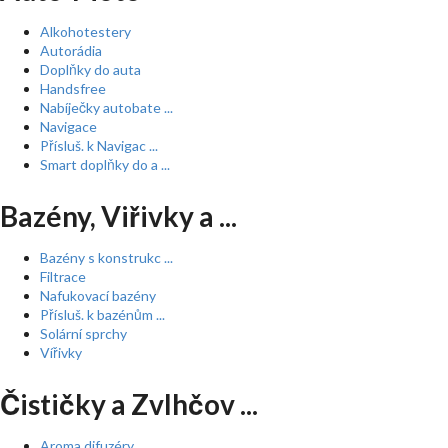
Alkohotestery
Autorádia
Doplňky do auta
Handsfree
Nabíječky autobate ...
Navigace
Přísluš. k Navigac ...
Smart doplňky do a ...
Bazény, Viřivky a ...
Bazény s konstrukc ...
Filtrace
Nafukovací bazény
Přísluš. k bazénům ...
Solární sprchy
Vířivky
Čističky a Zvlhčov ...
Aroma difuzéry