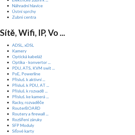
Náhradní hlavice
Ústní sprchy
Zubní centra
Sítě, Wifi, IP, Vo ...
ADSL, xDSL
Kamery
Optická kabeláž
Optika - konvertor ...
PDU, ATS, KVM swit ...
PoE, Powerline
Přísluš. k aktivní ...
Přísluš. k PDU, AT ...
Přísluš. k rozvadě ...
Přísluš. ke kamerá ...
Racky, rozvaděče
RouterBOARD
Routery a firewall ...
Rozšíření záruky
SFP Moduly
Síťové karty