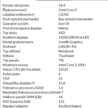
Formát obrazovky
16:9
Řada procesorů
Intel Core 3
Lokalizace klávesnice
CZ/SK
Druh optické mechaniky
Bez optické mechaniky
Operační systém
bez OS
Povrchová úprava displeje
Matný
Typ disku
SSD
Rozlišení displeje
1920x1080 (Full HD)
Model grafické karty
Intel® Graphics
Rozhraní
LAN (RJ-45)
Typ zařízení
Notebook
Výbava
Touchpad
Typ panelu
TN
Model procesoru
Intel Core 3 100U
Výkon CPU dle PassMark
12525
Počet jader
6
TDP
15
Úhlopříčka displeje (")
15.6
Frekvence procesoru (GHz)
1.2
Maximální frekvence procesoru (GHz)
4.7
Velikost paměti RAM (GB)
16
SSD Kapacita (GB)
512
Napájecí adaptér
Součástí balení