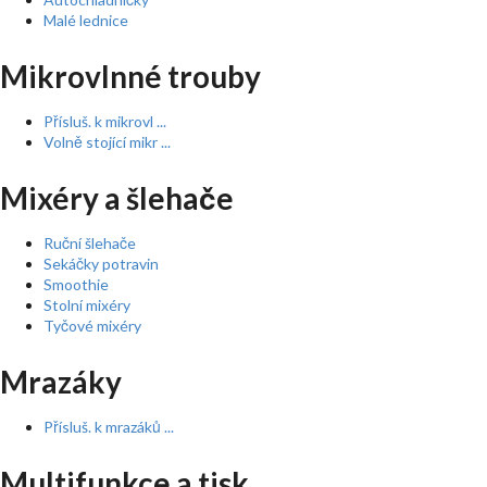
Malé lednice
Mikrovlnné trouby
Přísluš. k mikrovl ...
Volně stojící mikr ...
Mixéry a šlehače
Ruční šlehače
Sekáčky potravin
Smoothie
Stolní mixéry
Tyčové mixéry
Mrazáky
Přísluš. k mrazáků ...
Multifunkce a tisk ...