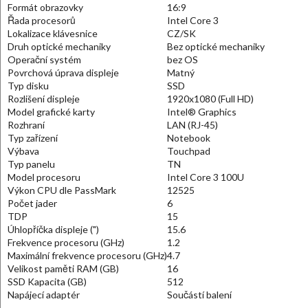
Formát obrazovky
16:9
Řada procesorů
Intel Core 3
Lokalizace klávesnice
CZ/SK
Druh optické mechaniky
Bez optické mechaniky
Operační systém
bez OS
Povrchová úprava displeje
Matný
Typ disku
SSD
Rozlišení displeje
1920x1080 (Full HD)
Model grafické karty
Intel® Graphics
Rozhraní
LAN (RJ-45)
Typ zařízení
Notebook
Výbava
Touchpad
Typ panelu
TN
Model procesoru
Intel Core 3 100U
Výkon CPU dle PassMark
12525
Počet jader
6
TDP
15
Úhlopříčka displeje (")
15.6
Frekvence procesoru (GHz)
1.2
Maximální frekvence procesoru (GHz)
4.7
Velikost paměti RAM (GB)
16
SSD Kapacita (GB)
512
Napájecí adaptér
Součástí balení