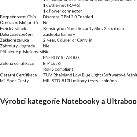
1x Ethernet (RJ-45)
1x Power connector
Bezpečnostní Chip
Discrete TPM 2.0 Enabled
Čtečka otisků prstů
Ne
Fyzický zámek
Kensington Nano Security Slot, 2.5 x 6 mm
Další zabezpečení
Záslepka kamery
Základní záruka
2-year, Courier or Carry-in
Zahrnutý Upgrade
Nie
Přibalené příslušenství
Nie
ENERGY STAR 8.0
Zelená certifikace
ErP Lot 6
RoHS compliant
Ostatní Certifikace
TÜV Rheinland Low Blue Light (Softwarové řešní)
Mil-Spec Testy
MIL-STD-810H military testy - splněno
Výrobci kategorie Notebooky a Ultraboo