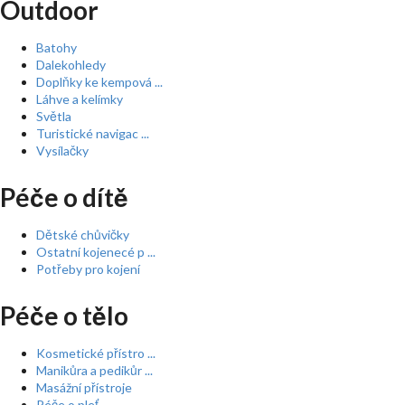
Outdoor
Batohy
Dalekohledy
Doplňky ke kempová ...
Láhve a kelímky
Světla
Turistické navigac ...
Vysílačky
Péče o dítě
Dětské chůvičky
Ostatní kojenecé p ...
Potřeby pro kojení
Péče o tělo
Kosmetické přístro ...
Manikůra a pedikůr ...
Masážní přístroje
Péče o pleť