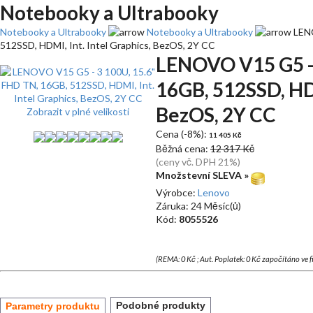
Notebooky a Ultrabooky
Notebooky a Ultrabooky
Notebooky a Ultrabooky
LENO
512SSD, HDMI, Int. Intel Graphics, BezOS, 2Y CC
LENOVO V15 G5 - 
16GB, 512SSD, HDM
BezOS, 2Y CC
Zobrazit v plné velikosti
Cena (-8%):
11 405 Kč
Běžná cena:
12 317 Kč
(ceny vč. DPH 21%)
Množstevní SLEVA »
Výrobce:
Lenovo
Záruka: 24 Měsíc(ů)
Kód:
8055526
(REMA: 0 Kč ; Aut. Poplatek: 0 Kč započítáno ve 
Podobné produkty
Parametry produktu