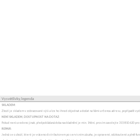
Vysvětlivky, legenda
SKLADEM:
Zboží je skladem v zobrazované výši a lze ho ihned objednat a dodat na Vámi určenou adresu, popřípadě v
NENÍ SKLADEM, DOSTUPNOST NA DOTAZ
:
Pokud není uvedeno jinak, předpokládaná doba naskladnění je min. 14dní, prosím zavolejte 315 810 620 pro
REPAIR:
Jedná se o zboží, které je vráceno distributorem po servisním zásahu, je opravené, odzkoušené a plně funk