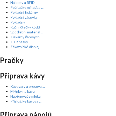
Nálepky a RFID
Počítačky mincí/ba ...
Pokladní tiskárny
Pokladní zásuvky
Pokladny
Ruční čtečky kódů
Spotřební materiál ...
Tiskárny čárových ...
TTR pásky
Zákaznické displej ...
Pračky
Příprava kávy
Kávovary a presova ...
Mlýnky na kávu
Napěnovače mléka
Přísluš. ke kávova ...
Příprava nápojů