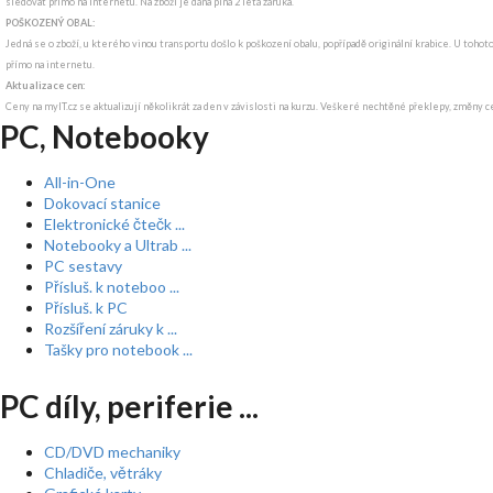
sledovat přímo na internetu. Na zboží je dána plná 2 letá záruka.
POŠKOZENÝ OBAL:
Jedná se o zboží, u kterého vinou transportu došlo k poškození obalu, popřípadě originální krabice. U tohot
přímo na internetu.
Aktualizace cen:
Ceny na myIT.cz se aktualizují několikrát za den v závislosti na kurzu. Veškeré nechtěné překlepy, změny c
PC, Notebooky
All-in-One
Dokovací stanice
Elektronické čtečk ...
Notebooky a Ultrab ...
PC sestavy
Přísluš. k noteboo ...
Přísluš. k PC
Rozšíření záruky k ...
Tašky pro notebook ...
PC díly, periferie ...
CD/DVD mechaniky
Chladiče, větráky