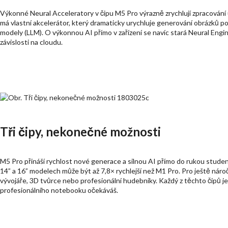
Výkonné Neural Acceleratory v čipu M5 Pro výrazně zrychlují zpracování
má vlastní akcelerátor, který dramaticky urychluje generování obrázků p
modely (LLM). O výkonnou AI přímo v zařízení se navíc stará Neural Engi
závislosti na cloudu.
Tři čipy, nekonečné možnosti
M5 Pro přináší rychlost nové generace a silnou AI přímo do rukou studen
14” a 16” modelech může být až 7,8× rychlejší než M1 Pro. Pro ještě nároč
vývojáře, 3D tvůrce nebo profesionální hudebníky. Každý z těchto čipů je
profesionálního notebooku očekáváš.