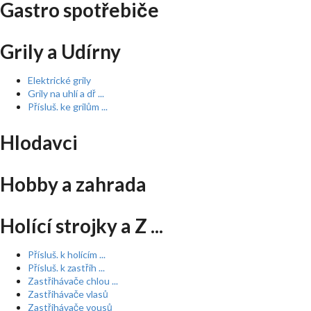
Gastro spotřebiče
Grily a Udírny
Elektrické grily
Grily na uhlí a dř ...
Přísluš. ke grilům ...
Hlodavci
Hobby a zahrada
Holící strojky a Z ...
Přísluš. k holícím ...
Přísluš. k zastřih ...
Zastřihávače chlou ...
Zastřihávače vlasů
Zastřihávače vousů