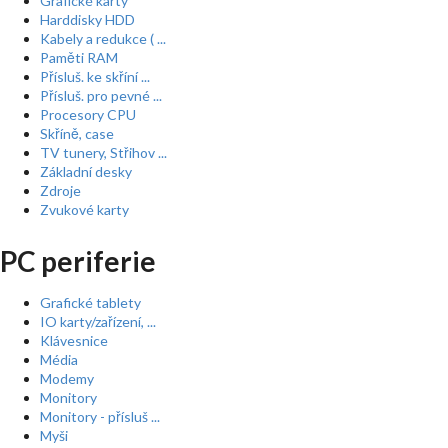
Grafické karty
Harddisky HDD
Kabely a redukce ( ...
Paměti RAM
Přísluš. ke skříní ...
Přísluš. pro pevné ...
Procesory CPU
Skříně, case
TV tunery, Střihov ...
Základní desky
Zdroje
Zvukové karty
PC periferie
Grafické tablety
IO karty/zařízení, ...
Klávesnice
Média
Modemy
Monitory
Monitory - přísluš ...
Myši