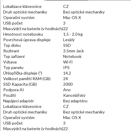
Lokalizace klávesnice
CZ
Druh optické mechaniky
Bez optické mechaniky
Operační systém
Mac OS X
USB počet
3
Max.výdrž na baterie (v hodinách)
22
Hmotnost notebooku
1.5 - 2.0 kg
Povrchová úprava displeje
Lesklý
Typ disku
SSD
Rozhraní
3.5mm Jack
Typ zařízení
Notebook
Výbava
Wi-Fi
Typ panelu
IPS
Úhlopříčka displeje (")
14.2
Velikost paměti RAM (GB)
24
SSD Kapacita (GB)
2000
Podpora AI
Ano
Použití
Kancelářský
Napájecí adaptér
Bez adaptéru
Lokalizace klávesnice
CZ
Druh optické mechaniky
Bez optické mechaniky
Operační systém
Mac OS X
USB počet
3
Max.výdrž na baterie (v hodinách)
22