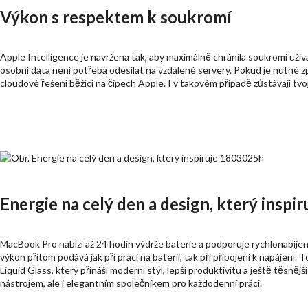
Výkon s respektem k soukromí
Apple Intelligence je navržena tak, aby maximálně chránila soukromí uživa
osobní data není potřeba odesílat na vzdálené servery. Pokud je nutné zp
cloudové řešení běžící na čipech Apple. I v takovém případě zůstávají tv
Energie na celý den a design, který inspir
MacBook Pro nabízí až 24 hodin výdrže baterie a podporuje rychlonabíjení,
výkon přitom podává jak při práci na baterii, tak při připojení k napájen
Liquid Glass, který přináší moderní styl, lepší produktivitu a ještě těsn
nástrojem, ale i elegantním společníkem pro každodenní práci.