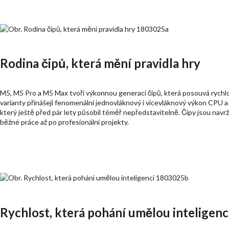
Rodina čipů, která mění pravidla hry
M5, M5 Pro a M5 Max tvoří výkonnou generaci čipů, která posouvá rychl
varianty přinášejí fenomenální jednovláknový i vícevláknový výkon CPU a 
který ještě před pár lety působil téměř nepředstavitelně. Čipy jsou navr
běžné práce až po profesionální projekty.
Rychlost, která pohání umělou inteligenc