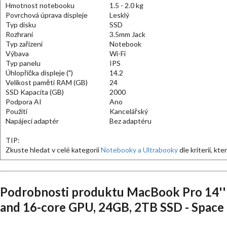
Hmotnost notebooku
1.5 - 2.0 kg
Povrchová úprava displeje
Lesklý
Typ disku
SSD
Rozhraní
3.5mm Jack
Typ zařízení
Notebook
Výbava
Wi-Fi
Typ panelu
IPS
Úhlopříčka displeje (")
14.2
Velikost paměti RAM (GB)
24
SSD Kapacita (GB)
2000
Podpora AI
Ano
Použití
Kancelářský
Napájecí adaptér
Bez adaptéru
TIP:
Zkuste hledat v celé kategorii
Notebooky a Ultrabooky
dle kriterií, kt
Podrobnosti produktu MacBook Pro 14''
and 16-core GPU, 24GB, 2TB SSD - Space 