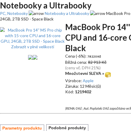
Notebooky a Ultrabooky
PC, Notebooky
Notebooky a Ultrabooky
MacBook Pro 1
24GB, 2TB SSD - Space Black
MacBook Pro 14''
CPU and 16-core 
Black
Zobrazit v plné velikosti
Cena (-6%):
78 220 Kč
Běžná cena:
82 913 Kč
(ceny vč. DPH 21%)
Množstevní SLEVA »
Výrobce:
Apple
Záruka: 12 Měsíc(ů)
Kód:
1219402
(REMA: 0 Kč ; Aut. Poplatek: 0 Kč započítáno ve 
Podobné produkty
Parametry produktu