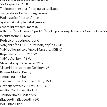
SSD kapacita: 2 TB
Funkce procesoru: Podpora virtualizace
Typ grafické karty: Integrovaná
Řada grafické karty: Apple
Systém AI: Apple Intelligence
Operační systém: macOS
Výbava: Čtečka otisků prstů, Čtečka paměťových karet, Operační systé
Webkamera: 12 Mpx
Podsvícení: Jednobarevné
Nabíjení přes USB-C: Lze nabíjet přes USB-C
Nabíjecí konektor: Apple MagSafe, USB-C
Kapacita baterie: 72,4 Wh
Nabíjecí příkon: 96 W
Maximální výdrž baterie: 22 h
Materiál konstrukce: Celokovový
Konvertibilita: Pevný
Hmotnost: 1,6 kg
Datové porty: Thunderbolt 5, USB-C
Grafické výstupy: HDMI, USB-C
Audio: Combo Audio Jack
Thunderbolt / USB 4: 3x
Bluetooth: Bluetooth v6.0
WiFi: 802.11be