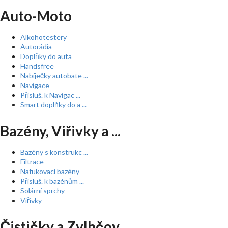
Auto-Moto
Alkohotestery
Autorádia
Doplňky do auta
Handsfree
Nabíječky autobate ...
Navigace
Přísluš. k Navigac ...
Smart doplňky do a ...
Bazény, Viřivky a ...
Bazény s konstrukc ...
Filtrace
Nafukovací bazény
Přísluš. k bazénům ...
Solární sprchy
Vířivky
Čističky a Zvlhčov ...