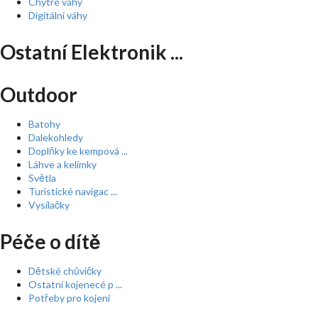
Chytré váhy
Digitální váhy
Ostatní Elektronik ...
Outdoor
Batohy
Dalekohledy
Doplňky ke kempová ...
Láhve a kelímky
Světla
Turistické navigac ...
Vysílačky
Péče o dítě
Dětské chůvičky
Ostatní kojenecé p ...
Potřeby pro kojení