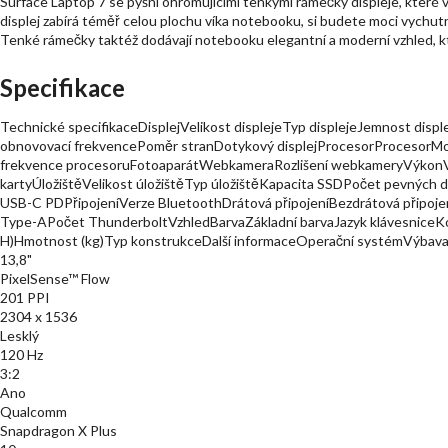
Surface Laptop 7 se pyšní ohromujícími tenkými rámečky displeje, které 
displej zabírá téměř celou plochu víka notebooku, si budete moci vychut
Tenké rámečky taktéž dodávají notebooku elegantní a moderní vzhled, kt
Specifikace
Technické specifikaceDisplejVelikost displejeTyp displejeJemnost disple
obnovovací frekvencePoměr stranDotykový displejProcesorProcesorMo
frekvence procesoruFotoaparátWebkameraRozlišení webkameryVýkonVe
kartyÚložištěVelikost úložištěTyp úložištěKapacita SSDPočet pevných 
USB-C PDPřipojeníVerze BluetoothDrátová připojeníBezdrátová připoje
Type-APočet ThunderboltVzhledBarvaZákladní barvaJazyk klávesniceKo
H)Hmotnost (kg)Typ konstrukceDalší informaceOperační systémVýbava
13,8"
PixelSense™ Flow
201 PPI
2304 x 1536
Lesklý
120 Hz
3:2
Ano
Qualcomm
Snapdragon X Plus