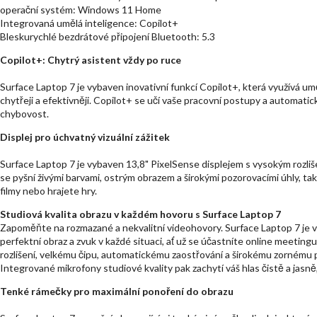
operační systém: Windows 11 Home
Integrovaná umělá inteligence: Copilot+
Bleskurychlé bezdrátové připojení Bluetooth: 5.3
Copilot+: Chytrý asistent vždy po ruce
Surface Laptop 7 je vybaven inovativní funkcí Copilot+, která využívá u
chytřeji a efektivněji. Copilot+ se učí vaše pracovní postupy a automatic
chybovost.
Displej pro úchvatný vizuální zážitek
Surface Laptop 7 je vybaven 13,8" PixelSense displejem s vysokým rozlišen
se pyšní živými barvami, ostrým obrazem a širokými pozorovacími úhly, tak
filmy nebo hrajete hry.
Studiová kvalita obrazu v každém hovoru s Surface Laptop 7
Zapoměňte na rozmazané a nekvalitní videohovory. Surface Laptop 7 je 
perfektní obraz a zvuk v každé situaci, ať už se účastníte online meeting
rozlišení, velkému čipu, automatickému zaostřování a širokému zornému po
Integrované mikrofony studiové kvality pak zachytí váš hlas čistě a jasně,
Tenké rámečky pro maximální ponoření do obrazu