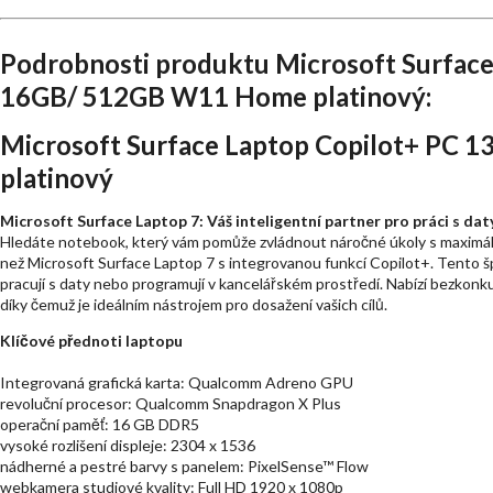
Podrobnosti produktu Microsoft Surface 
16GB/ 512GB W11 Home platinový:
Microsoft Surface Laptop Copilot+ PC
platinový
Microsoft Surface Laptop 7: Váš inteligentní partner pro práci s da
Hledáte notebook, který vám pomůže zvládnout náročné úkoly s maximální
než Microsoft Surface Laptop 7 s integrovanou funkcí Copilot+. Tento šp
pracují s daty nebo programují v kancelářském prostředí. Nabízí bezkonku
díky čemuž je ideálním nástrojem pro dosažení vašich cílů.
Klíčové přednoti laptopu
Integrovaná grafická karta: Qualcomm Adreno GPU
revoluční procesor: Qualcomm Snapdragon X Plus
operační paměť: 16 GB DDR5
vysoké rozlišení displeje: 2304 x 1536
nádherné a pestré barvy s panelem: PixelSense™ Flow
webkamera studiové kvality: Full HD 1920 x 1080p