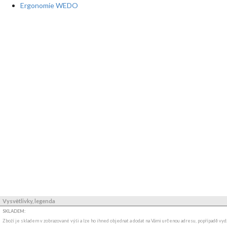
Ergonomie WEDO
Vysvětlivky, legenda
SKLADEM:
Zboží je skladem v zobrazované výši a lze ho ihned objednat a dodat na Vámi určenou adresu, popřípadě v