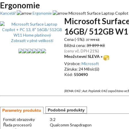
Ergonomie
Kancelář
Ergonomie
Microsoft Surface Laptop Copilo
Microsoft Surface
16GB/ 512GB W11
Cena (-5%):
Zobrazit v plné velikosti
37 999 Kč
Běžná cena:
39 899 Kč
(ceny vč. DPH 21%)
Množstevní SLEVA »
Výrobce:
Microsoft
Záruka: 24 Měsíc(ů)
Kód:
550490
(REMA: 0 Kč ; Aut. Poplatek: 0 Kč započítáno ve 
Podobné produkty
Parametry produktu
Formát obrazovky
3:2
Řada procesorů
Qualcomm Snapdragon