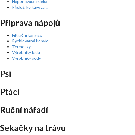
Napěnovače mléka
Přísluš. ke kávova ...
Příprava nápojů
Filtrační konvice
Rychlovarné konvic ...
Termosky
Výrobníky ledu
Výrobníky sody
Psi
Ptáci
Ruční nářadí
Sekačky na trávu