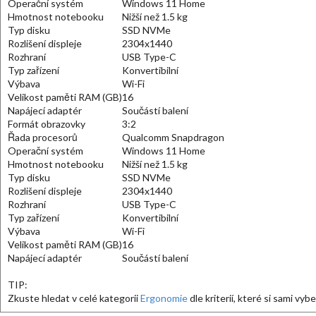
Operační systém
Windows 11 Home
Hmotnost notebooku
Nižší než 1.5 kg
Typ disku
SSD NVMe
Rozlišení displeje
2304x1440
Rozhraní
USB Type-C
Typ zařízení
Konvertibilní
Výbava
Wi-Fi
Velikost paměti RAM (GB)
16
Napájecí adaptér
Součástí balení
Formát obrazovky
3:2
Řada procesorů
Qualcomm Snapdragon
Operační systém
Windows 11 Home
Hmotnost notebooku
Nižší než 1.5 kg
Typ disku
SSD NVMe
Rozlišení displeje
2304x1440
Rozhraní
USB Type-C
Typ zařízení
Konvertibilní
Výbava
Wi-Fi
Velikost paměti RAM (GB)
16
Napájecí adaptér
Součástí balení
TIP:
Zkuste hledat v celé kategorii
Ergonomie
dle kriterií, které si sami vyb