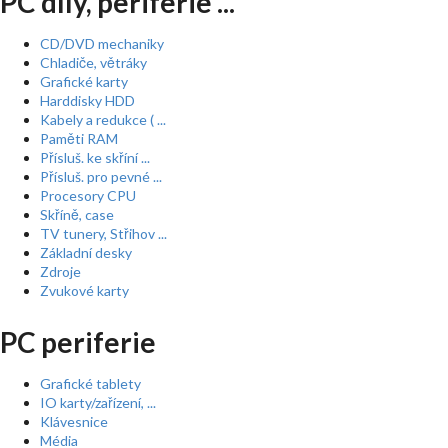
PC díly, periferie ...
CD/DVD mechaniky
Chladiče, větráky
Grafické karty
Harddisky HDD
Kabely a redukce ( ...
Paměti RAM
Přísluš. ke skříní ...
Přísluš. pro pevné ...
Procesory CPU
Skříně, case
TV tunery, Střihov ...
Základní desky
Zdroje
Zvukové karty
PC periferie
Grafické tablety
IO karty/zařízení, ...
Klávesnice
Média