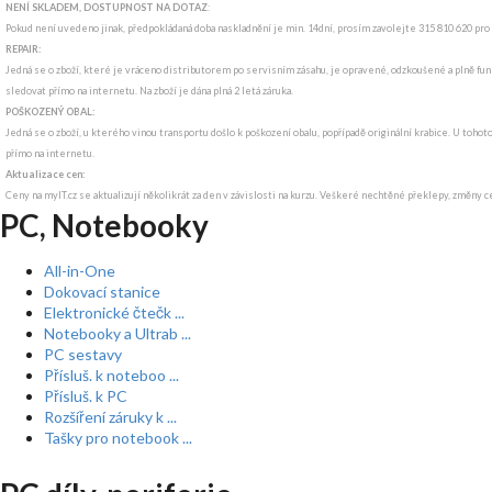
NENÍ SKLADEM, DOSTUPNOST NA DOTAZ
:
Pokud není uvedeno jinak, předpokládaná doba naskladnění je min. 14dní, prosím zavolejte 315 810 620 pro
REPAIR:
Jedná se o zboží, které je vráceno distributorem po servisním zásahu, je opravené, odzkoušené a plně funk
sledovat přímo na internetu. Na zboží je dána plná 2 letá záruka.
POŠKOZENÝ OBAL:
Jedná se o zboží, u kterého vinou transportu došlo k poškození obalu, popřípadě originální krabice. U tohot
přímo na internetu.
Aktualizace cen:
Ceny na myIT.cz se aktualizují několikrát za den v závislosti na kurzu. Veškeré nechtěné překlepy, změny c
PC, Notebooky
All-in-One
Dokovací stanice
Elektronické čtečk ...
Notebooky a Ultrab ...
PC sestavy
Přísluš. k noteboo ...
Přísluš. k PC
Rozšíření záruky k ...
Tašky pro notebook ...