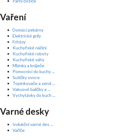
Parní čističe
Vaření
Domácí pekárny
Elektrické grily
Fritézy
Kuchyňské náčiní
Kuchyňské roboty
Kuchyňské váhy
Mlýnky a kráječe
Pomocníci do kuchy ...
Sušičky ovoce
Topinkovače a send ...
Vakuové baličky a ...
Vychytávky do kuch ...
Varné desky
Indukční varné des ...
Vařiče