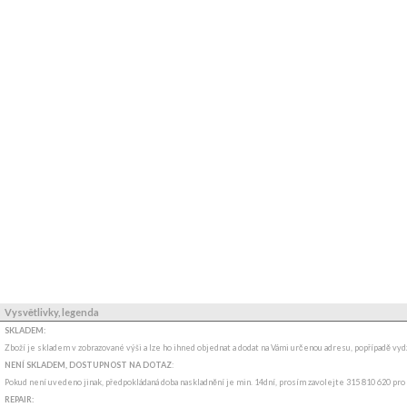
Vysvětlivky, legenda
SKLADEM:
Zboží je skladem v zobrazované výši a lze ho ihned objednat a dodat na Vámi určenou adresu, popřípadě v
NENÍ SKLADEM, DOSTUPNOST NA DOTAZ
:
Pokud není uvedeno jinak, předpokládaná doba naskladnění je min. 14dní, prosím zavolejte 315 810 620 pro
REPAIR: