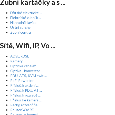
Zubní kartáčky a s ...
Dětské elektrické ...
Elektrické zubní k ...
Náhradní hlavice
Ústní sprchy
Zubní centra
Sítě, Wifi, IP, Vo ...
ADSL, xDSL
Kamery
Optická kabeláž
Optika - konvertor ...
PDU, ATS, KVM swit ...
PoE, Powerline
Přísluš. k aktivní ...
Přísluš. k PDU, AT ...
Přísluš. k rozvadě ...
Přísluš. ke kamerá ...
Racky, rozvaděče
RouterBOARD
Routery a firewall ...