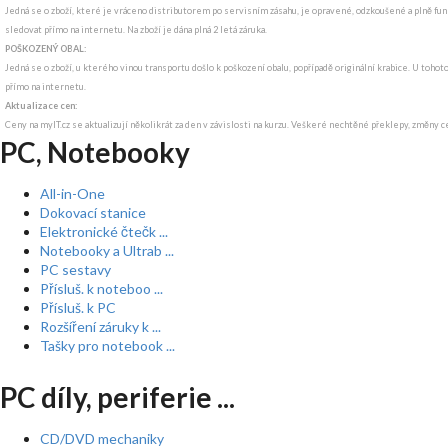
Jedná se o zboží, které je vráceno distributorem po servisním zásahu, je opravené, odzkoušené a plně funk
sledovat přímo na internetu. Na zboží je dána plná 2 letá záruka.
POŠKOZENÝ OBAL:
Jedná se o zboží, u kterého vinou transportu došlo k poškození obalu, popřípadě originální krabice. U tohot
přímo na internetu.
Aktualizace cen:
Ceny na myIT.cz se aktualizují několikrát za den v závislosti na kurzu. Veškeré nechtěné překlepy, změny c
PC, Notebooky
All-in-One
Dokovací stanice
Elektronické čtečk ...
Notebooky a Ultrab ...
PC sestavy
Přísluš. k noteboo ...
Přísluš. k PC
Rozšíření záruky k ...
Tašky pro notebook ...
PC díly, periferie ...
CD/DVD mechaniky