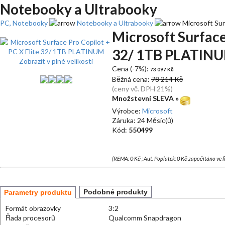
Notebooky a Ultrabooky
PC, Notebooky
Notebooky a Ultrabooky
Microsoft Sur
Microsoft Surface
32/ 1TB PLATIN
Zobrazit v plné velikosti
Cena (-7%):
73 097 Kč
Běžná cena:
78 214 Kč
(ceny vč. DPH 21%)
Množstevní SLEVA »
Výrobce:
Microsoft
Záruka: 24 Měsíc(ů)
Kód:
550499
(REMA: 0 Kč ; Aut. Poplatek: 0 Kč započítáno ve 
Podobné produkty
Parametry produktu
Formát obrazovky
3:2
Řada procesorů
Qualcomm Snapdragon