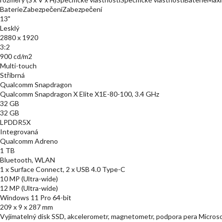
BaterieZabezpečeníZabezpečení
13"
Lesklý
2880 x 1920
3:2
900 cd/m2
Multi-touch
Stříbrná
Qualcomm Snapdragon
Qualcomm Snapdragon X Elite X1E-80-100, 3.4 GHz
32 GB
32 GB
LPDDR5X
Integrovaná
Qualcomm Adreno
1 TB
Bluetooth, WLAN
1 x Surface Connect, 2 x USB 4.0 Type-C
10 MP (Ultra-wide)
12 MP (Ultra-wide)
Windows 11 Pro 64-bit
209 x 9 x 287 mm
Vyjímatelný disk SSD, akcelerometr, magnetometr, podpora pera Microso