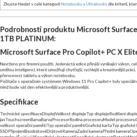
Zkuste hledat v celé kategorii
Notebooky a Ultrabooky
dle kriterií, kt
Podrobnosti produktu Microsoft Surface 
1TB PLATINUM:
Microsoft Surface Pro Copilot+ PC X Eli
Navrženo pro firemní použití. Jedenáctá edice přináší vynikající výkon, ce
umělou inteligencí, které umožňují chytřejší, rychlejší a kreativnější prác
přenosnost tabletu a výkon notebooku.
Počítače s operačním systémem Windows 11 Pro Copilot+ byly speciálně 
nimž bude váš den efektivnější a produktivnější.
Specifikace
Technické specifikaceDisplejVelikost displejeTyp displejeRozlišení dis
jasTouchscreenBarvaBarvaProcesorRodina procesoruModel procesoruOp
velikost operační pamětiTyp operační pamětiGrafická kartaTyp grafické 
SSDPřipojeníBezdrátovéDrátovéKameraZadní kameraPřední kameraOper
rozměry (Š x V x H)Specifické vlastnostiSpecifické vlastnostiBaterieMax