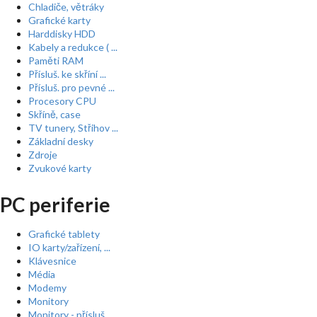
Chladiče, větráky
Grafické karty
Harddisky HDD
Kabely a redukce ( ...
Paměti RAM
Přísluš. ke skříní ...
Přísluš. pro pevné ...
Procesory CPU
Skříně, case
TV tunery, Střihov ...
Základní desky
Zdroje
Zvukové karty
PC periferie
Grafické tablety
IO karty/zařízení, ...
Klávesnice
Média
Modemy
Monitory
Monitory - přísluš ...