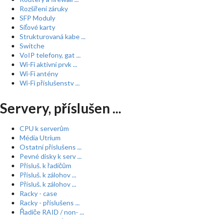
Rozšíření záruky
SFP Moduly
Síťové karty
Strukturovaná kabe ...
Switche
VoIP telefony, gat ...
Wi-Fi aktivní prvk ...
Wi-Fi antény
Wi-Fi příslušenstv ...
Servery, příslušen ...
CPU k serverům
Média Utrium
Ostatní příslušens ...
Pevné disky k serv ...
Přísluš. k řadičům
Přísluš. k zálohov ...
Přísluš. k zálohov ...
Racky - case
Racky - příslušens ...
Řadiče RAID / non- ...