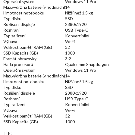
Operační systém
Windows 11 Pro
Max.výdrž na baterie (v hodinách)
14
Hmotnost notebooku
Nižší než 1.5 kg
Typ disku
SSD
Rozlišení displeje
2880x1920
Rozhraní
USB Type-C
Typ zařízení
Konvertibilní
Výbava
Wi-Fi
Velikost paměti RAM (GB)
32
SSD Kapacita (GB)
1000
Formát obrazovky
3:2
Řada procesorů
Qualcomm Snapdragon
Operační systém
Windows 11 Pro
Max.výdrž na baterie (v hodinách)
14
Hmotnost notebooku
Nižší než 1.5 kg
Typ disku
SSD
Rozlišení displeje
2880x1920
Rozhraní
USB Type-C
Typ zařízení
Konvertibilní
Výbava
Wi-Fi
Velikost paměti RAM (GB)
32
SSD Kapacita (GB)
1000
TIP: