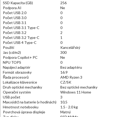
SSD Kapacita (GB)
256
Podpora AI
Ne
Počet USB 2.0
0
Počet USB 3.0
0
Počet USB 3.1
0
Počet USB 3.1 Type-C
0
Počet USB 3.2
2
Počet USB 3.2 Type-C
1
Počet USB 4 Type-C
0
Použití
Kancelářský
Jas (cd/m2)
300
Podpora Copilot+ PC
Ne
NPU TOPS
0
Napájecí adaptér
Bez adaptéru
Formát obrazovky
16:9
Řada procesorů
AMD Ryzen 3
Lokalizace klávesnice
CZ/SK
Druh optické mechaniky
Bez optické mechaniky
Operační systém
Windows 11 Home
USB počet
3
Max.výdrž na baterie (v hodinách)
10,5
Hmotnost notebooku
1.5 - 2.0 kg
Povrchová úprava displeje
Matný
Typ disku
SSD NVMe