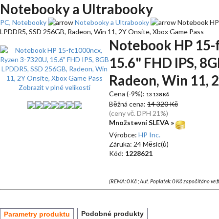
Notebooky a Ultrabooky
PC, Notebooky
Notebooky a Ultrabooky
Notebook HP 
LPDDR5, SSD 256GB, Radeon, Win 11, 2Y Onsite, Xbox Game Pass
Notebook HP 15-f
15.6" FHD IPS, 8
Radeon, Win 11, 
Zobrazit v plné velikosti
Cena (-9%):
13 138 Kč
Běžná cena:
14 320 Kč
(ceny vč. DPH 21%)
Množstevní SLEVA »
Výrobce:
HP Inc.
Záruka: 24 Měsíc(ů)
Kód:
1228621
(REMA: 0 Kč ; Aut. Poplatek: 0 Kč započítáno ve 
Podobné produkty
Parametry produktu