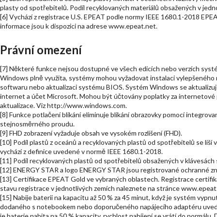
plasty od spotřebitelů. Podíl recyklovaných materiálů obsažených v jedno
[6] Vychází z registrace U.S. EPEAT podle normy IEEE 1680.1-2018 EPEAT.
informace jsou k dispozici na adrese www.epeat.net.
Právní omezení
[7] Některé funkce nejsou dostupné ve všech edicích nebo verzích sy
Windows plně využita, systémy mohou vyžadovat instalaci vylepšeného
softwaru nebo aktualizaci systému BIOS. Systém Windows se aktualizuje
internet a účet Microsoft. Mohou být účtovány poplatky za internetové 
aktualizace. Viz http://www.windows.com.
[8] Funkce potlačení blikání eliminuje blikání obrazovky pomocí integro
stejnosměrného proudu.
[9] FHD zobrazení vyžaduje obsah ve vysokém rozlišení (FHD).
[10] Podíl plastů z oceánů a recyklovaných plastů od spotřebitelů se liší 
vychází z definice uvedené v normě IEEE 1680.1-2018.
[11] Podíl recyklovaných plastů od spotřebitelů obsažených v klávesách se
[12] ENERGY STAR a logo ENERGY STAR jsou registrované ochranné zn
[13] Certifikace EPEAT Gold ve vybraných oblastech. Registrace certifik
stavu registrace v jednotlivých zemích naleznete na stránce www.epeat
[15] Nabije baterii na kapacitu až 50 % za 45 minut, když je systém vypn
dodaného s notebookem nebo doporučeného napájecího adaptéru uvedenéh
je baterie nabita na 50 % kapacity, rychlost nabíjení se vrátí do normálu