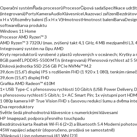
Operační systémŘada procesorůProcesorČipová sadaSpecifikace udržite
(integrovaná)PortyKameraAudioKlávesniceUkazovací zařízeníBezdrátové 
x H x V)Rozměry balení (Š x H x V)HmotnostHmotnost baleníBarvaDes
softwareBarva produktu
Windows 11 Home
Procesor AMD Ryzen™ 3
AMD Ryzen™ 3 7320U (max. zvýšený takt 4,1 GHz, 4 MB mezipaměti L3, 4 j
Integrovaný systém na čipu AMD
Kryty reproduktorů vyrobené z plastů vylovených v oceánech; Krytky a
8GB paměť LPDDR5-5500 MT/s (integrovaná) Přenosová rychlost až 5 5
Disková jednotka SSD 256 GB PCIe NVMe™ M.2
39,6cm (15,6") displej IPS s rozlišením FHD (1 920 x 1 080), tenkým rám
39,6cm (15,6") displej FHD
Grafika AMD Radeon™ 610M
1× USB Type-C s přenosovou rychlostí 10 Gbit/s (USB Power Delivery, 
s přenosovou rychlostí 5 Gbit/s; 1× AC Smart Pin; 1x výstupní port HDM
1 080p kamera HP True Vision FHD s časovou redukcí šumu a dvěma inte
Dva reproduktory
Světle šedá plnohodnotná klávesnice s numerickými klávesami
HP Imagepad; podpora přesného touchpadu
Bezdrátová karta Realtek Wi-Fi 6 (2×2) a Bluetooth 5.4 Moderní pohotovos
45W napájecí adaptér (doporučeno, prodává se samostatně)
3článková Li-ion polymerová (41 Wh) [23]