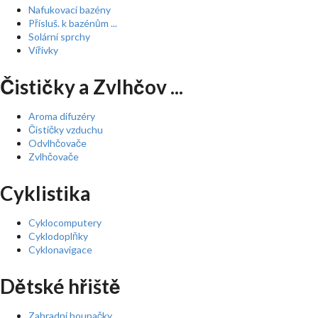
Nafukovací bazény
Přísluš. k bazénům ...
Solární sprchy
Vířivky
Čističky a Zvlhčov ...
Aroma difuzéry
Čističky vzduchu
Odvlhčovače
Zvlhčovače
Cyklistika
Cyklocomputery
Cyklodoplňky
Cyklonavigace
Dětské hřiště
Zahradní houpačky