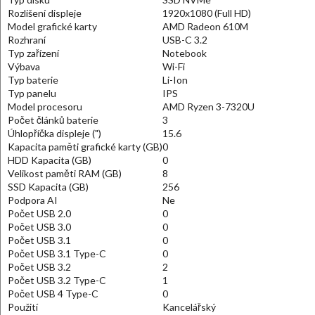
Rozlišení displeje
1920x1080 (Full HD)
Model grafické karty
AMD Radeon 610M
Rozhraní
USB-C 3.2
Typ zařízení
Notebook
Výbava
Wi-Fi
Typ baterie
Li-Ion
Typ panelu
IPS
Model procesoru
AMD Ryzen 3-7320U
Počet článků baterie
3
Úhlopříčka displeje (")
15.6
Kapacita paměti grafické karty (GB)
0
HDD Kapacita (GB)
0
Velikost paměti RAM (GB)
8
SSD Kapacita (GB)
256
Podpora AI
Ne
Počet USB 2.0
0
Počet USB 3.0
0
Počet USB 3.1
0
Počet USB 3.1 Type-C
0
Počet USB 3.2
2
Počet USB 3.2 Type-C
1
Počet USB 4 Type-C
0
Použití
Kancelářský