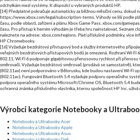
odchylkám mezi systémy. K dispozici u vybraných produktů HP.
[14] Předplatné pokračuje automaticky za běžnou měsíční cenu, dokud 
https://www.xbox.com/legal/subscription-terms. Výhody se liší podle pl
času, podle oblasti, zařízení a plánu Xbox Game Pass. xbox.com/gamepass.
času. Pro přístup k herním výhodám je třeba hru nainstalovat. Seznam 
naleznete na adrese: xbox.com/regions. Platí příslušné podmínky, více 
HP Chromebooky.
[16] Vyžaduje bezdrátový přístupový bod a služby internetového připoje
veřejných bezdrátových přístupových bodů je omezená. Rozhraní Wi-Fi 6 
802.11. Wi-Fi 6 podporuje gigabitovou přenosovou rychlost při přenosu
směrovači. Vyžaduje bezdrátový směrovač (prodává se samostatně), který
(802.11ax) není podporováno v Bělorusku, kde budou nastavení Wi-Fi o
(802.11ac). Fungování Bluetooth 5.4 vyžaduje podporu operačního sys
podpora operačního systému Microsoft/Chrome OS, Bluetooth 5.4 bude f
ochranná známka příslušného vlastníka, kterou společnost HP Inc. užívá n
Výrobci kategorie Notebooky a Ultraboo
Notebooky a Ultrabooky Acer
Notebooky a Ultrabooky Apple
Notebooky a Ultrabooky Asus
Notebooky a Ultrabooky Dell