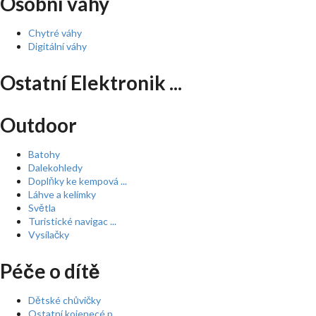
Osobní váhy
Chytré váhy
Digitální váhy
Ostatní Elektronik ...
Outdoor
Batohy
Dalekohledy
Doplňky ke kempová ...
Láhve a kelímky
Světla
Turistické navigac ...
Vysílačky
Péče o dítě
Dětské chůvičky
Ostatní kojenecé p ...