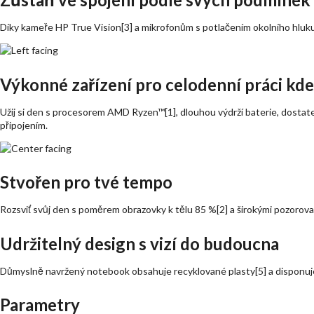
Díky kameře HP True Vision[3] a mikrofonům s potlačením okolního hluku[4]
Výkonné zařízení pro celodenní práci kde
Užij si den s procesorem AMD Ryzen™[1], dlouhou výdrží baterie, dostat
připojením.
Stvořen pro tvé tempo
Rozsviť svůj den s poměrem obrazovky k tělu 85 %[2] a širokými pozorovac
Udržitelný design s vizí do budoucna
Důmyslně navržený notebook obsahuje recyklované plasty[5] a disponuj
Parametry