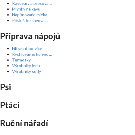
Kávovary a presova ...
Mlýnky na kávu
Napěnovače mléka
Přísluš. ke kávova ...
Příprava nápojů
Filtrační konvice
Rychlovarné konvic ...
Termosky
Výrobníky ledu
Výrobníky sody
Psi
Ptáci
Ruční nářadí