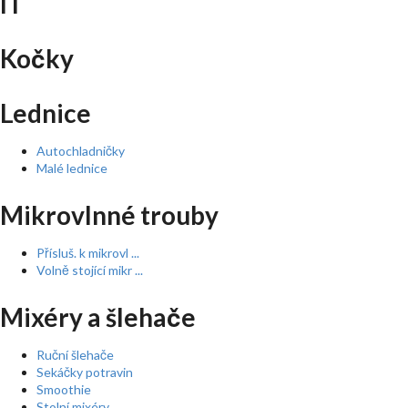
IT
Kočky
Lednice
Autochladničky
Malé lednice
Mikrovlnné trouby
Přísluš. k mikrovl ...
Volně stojící mikr ...
Mixéry a šlehače
Ruční šlehače
Sekáčky potravin
Smoothie
Stolní mixéry