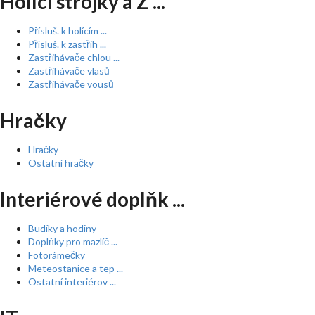
Holící strojky a Z ...
Přísluš. k holícím ...
Přísluš. k zastřih ...
Zastřihávače chlou ...
Zastřihávače vlasů
Zastřihávače vousů
Hračky
Hračky
Ostatní hračky
Interiérové doplňk ...
Budíky a hodiny
Doplňky pro mazlíč ...
Fotorámečky
Meteostanice a tep ...
Ostatní interiérov ...