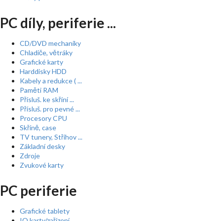
PC díly, periferie ...
CD/DVD mechaniky
Chladiče, větráky
Grafické karty
Harddisky HDD
Kabely a redukce ( ...
Paměti RAM
Přísluš. ke skříní ...
Přísluš. pro pevné ...
Procesory CPU
Skříně, case
TV tunery, Střihov ...
Základní desky
Zdroje
Zvukové karty
PC periferie
Grafické tablety
IO karty/zařízení, ...