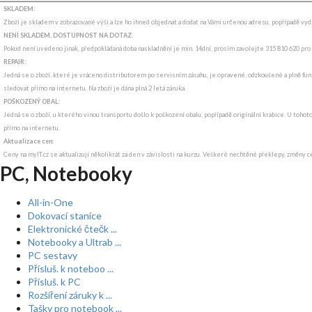
SKLADEM:
Zboží je skladem v zobrazované výši a lze ho ihned objednat a dodat na Vámi určenou adresu, popřípadě v
NENÍ SKLADEM, DOSTUPNOST NA DOTAZ
:
Pokud není uvedeno jinak, předpokládaná doba naskladnění je min. 14dní, prosím zavolejte 315 810 620 pro
REPAIR:
Jedná se o zboží, které je vráceno distributorem po servisním zásahu, je opravené, odzkoušené a plně funk
sledovat přímo na internetu. Na zboží je dána plná 2 letá záruka.
POŠKOZENÝ OBAL:
Jedná se o zboží, u kterého vinou transportu došlo k poškození obalu, popřípadě originální krabice. U tohot
přímo na internetu.
Aktualizace cen:
Ceny na myIT.cz se aktualizují několikrát za den v závislosti na kurzu. Veškeré nechtěné překlepy, změny c
PC, Notebooky
All-in-One
Dokovací stanice
Elektronické čtečk ...
Notebooky a Ultrab ...
PC sestavy
Přísluš. k noteboo ...
Přísluš. k PC
Rozšíření záruky k ...
Tašky pro notebook ...