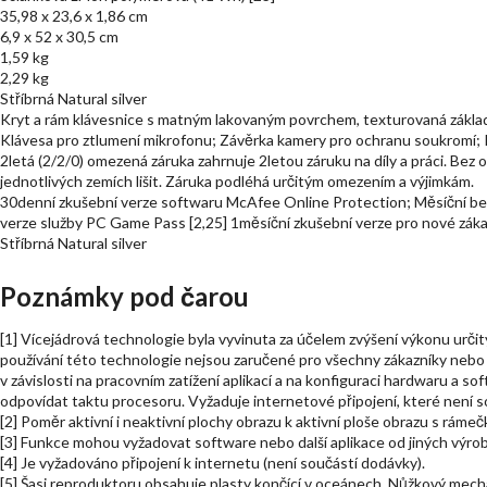
35,98 x 23,6 x 1,86 cm
6,9 x 52 x 30,5 cm
1,59 kg
2,29 kg
Stříbrná Natural silver
Kryt a rám klávesnice s matným lakovaným povrchem, texturovaná zákla
Klávesa pro ztlumení mikrofonu; Závěrka kamery pro ochranu soukromí
2letá (2/2/0) omezená záruka zahrnuje 2letou záruku na díly a práci. Bez
jednotlivých zemích lišit. Záruka podléhá určitým omezením a výjimkám.
30denní zkušební verze softwaru McAfee Online Protection; Měsíční be
verze služby PC Game Pass [2,25] 1měsíční zkušební verze pro nové zák
Stříbrná Natural silver
Poznámky pod čarou
[1] Vícejádrová technologie byla vyvinuta za účelem zvýšení výkonu urč
používání této technologie nejsou zaručené pro všechny zákazníky nebo s
v závislosti na pracovním zatížení aplikací a na konfiguraci hardwaru a
odpovídat taktu procesoru. Vyžaduje internetové připojení, které není s
[2] Poměr aktivní i neaktivní plochy obrazu k aktivní ploše obrazu s rám
[3] Funkce mohou vyžadovat software nebo další aplikace od jiných výr
[4] Je vyžadováno připojení k internetu (není součástí dodávky).
[5] Šasi reproduktoru obsahuje plasty končící v oceánech. Nůžkový mech