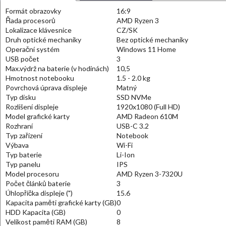
Formát obrazovky
16:9
Řada procesorů
AMD Ryzen 3
Lokalizace klávesnice
CZ/SK
Druh optické mechaniky
Bez optické mechaniky
Operační systém
Windows 11 Home
USB počet
3
Max.výdrž na baterie (v hodinách)
10,5
Hmotnost notebooku
1.5 - 2.0 kg
Povrchová úprava displeje
Matný
Typ disku
SSD NVMe
Rozlišení displeje
1920x1080 (Full HD)
Model grafické karty
AMD Radeon 610M
Rozhraní
USB-C 3.2
Typ zařízení
Notebook
Výbava
Wi-Fi
Typ baterie
Li-Ion
Typ panelu
IPS
Model procesoru
AMD Ryzen 3-7320U
Počet článků baterie
3
Úhlopříčka displeje (")
15.6
Kapacita paměti grafické karty (GB)
0
HDD Kapacita (GB)
0
Velikost paměti RAM (GB)
8