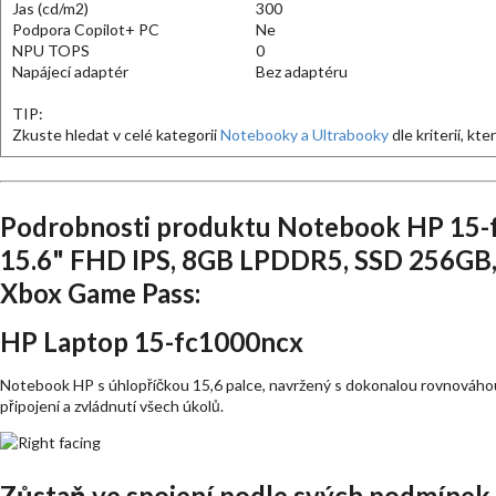
Jas (cd/m2)
300
Podpora Copilot+ PC
Ne
NPU TOPS
0
Napájecí adaptér
Bez adaptéru
TIP:
Zkuste hledat v celé kategorii
Notebooky a Ultrabooky
dle kriterií, kt
Podrobnosti produktu Notebook HP 15-
15.6" FHD IPS, 8GB LPDDR5, SSD 256GB, 
Xbox Game Pass:
HP Laptop 15-fc1000ncx
Notebook HP s úhlopříčkou 15,6 palce, navržený s dokonalou rovnováhou
připojení a zvládnutí všech úkolů.
Zůstaň ve spojení podle svých podmínek