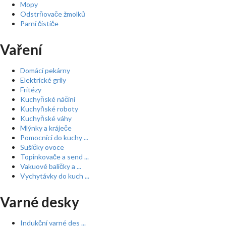
Mopy
Odstrňovače žmolků
Parní čističe
Vaření
Domácí pekárny
Elektrické grily
Fritézy
Kuchyňské náčiní
Kuchyňské roboty
Kuchyňské váhy
Mlýnky a kráječe
Pomocníci do kuchy ...
Sušičky ovoce
Topinkovače a send ...
Vakuové baličky a ...
Vychytávky do kuch ...
Varné desky
Indukční varné des ...