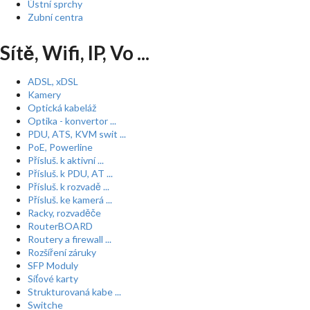
Ústní sprchy
Zubní centra
Sítě, Wifi, IP, Vo ...
ADSL, xDSL
Kamery
Optická kabeláž
Optika - konvertor ...
PDU, ATS, KVM swit ...
PoE, Powerline
Přísluš. k aktivní ...
Přísluš. k PDU, AT ...
Přísluš. k rozvadě ...
Přísluš. ke kamerá ...
Racky, rozvaděče
RouterBOARD
Routery a firewall ...
Rozšíření záruky
SFP Moduly
Síťové karty
Strukturovaná kabe ...
Switche