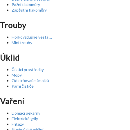
Pažní tlakoměry
Zápěstní tlakoměry
Trouby
Horkovzdušné vesta ...
Mini trouby
Úklid
Čistící prostředky
Mopy
Odstrňovače žmolků
Parní čističe
Vaření
Domácí pekárny
Elektrické grily
Fritézy
Kuchyňské náčiní