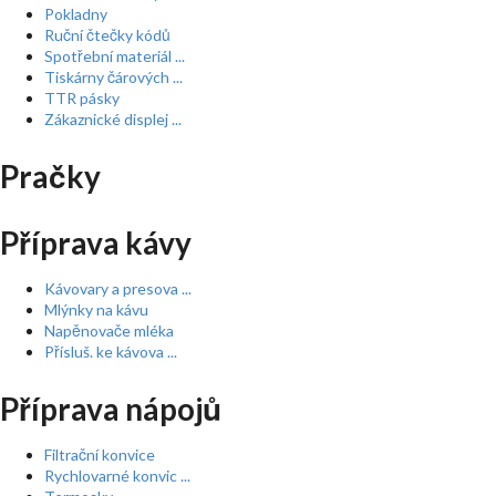
Pokladny
Ruční čtečky kódů
Spotřební materiál ...
Tiskárny čárových ...
TTR pásky
Zákaznické displej ...
Pračky
Příprava kávy
Kávovary a presova ...
Mlýnky na kávu
Napěnovače mléka
Přísluš. ke kávova ...
Příprava nápojů
Filtrační konvice
Rychlovarné konvic ...