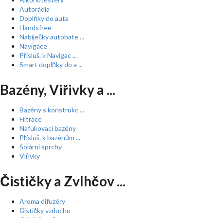
Autorádia
Doplňky do auta
Handsfree
Nabíječky autobate ...
Navigace
Přísluš. k Navigac ...
Smart doplňky do a ...
Bazény, Viřivky a ...
Bazény s konstrukc ...
Filtrace
Nafukovací bazény
Přísluš. k bazénům ...
Solární sprchy
Vířivky
Čističky a Zvlhčov ...
Aroma difuzéry
Čističky vzduchu