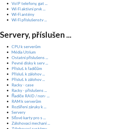
VoIP telefony, gat ...
Wi-Fi aktivní prvk ...
Wi-Fi antény
Wi-Fi příslušenstv ...
Servery, příslušen ...
CPU k serverům
Média Utrium
Ostatní příslušens ...
Pevné disky k serv ...
Přísluš. k řadičům
Přísluš. k zálohov ...
Přísluš. k zálohov ...
Racky - case
Racky - příslušens ...
Řadiče RAID / non- ...
RAM k serverům
Rozšíření záruky k ...
Servery
Síťové karty pro s ...
Zálohovací mechani ...
Zálohovací systémy