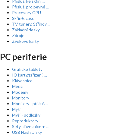
Přísluš. ke skříní ...
Přísluš. pro pevné ...
Procesory CPU
Skříně, case
TV tunery, Střihov ...
Základní desky
Zdroje
Zvukové karty
PC periferie
Grafické tablety
IO karty/zařízení, ...
Klávesnice
Média
Modemy
Monitory
Monitory - přísluš ...
Myši
Myši - podložky
Reproduktory
Sety klávesnice + ...
USB Flash Disky