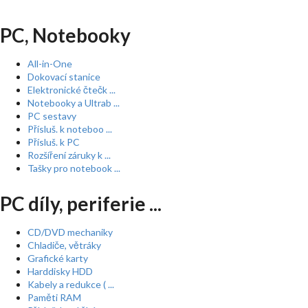
PC, Notebooky
All-in-One
Dokovací stanice
Elektronické čtečk ...
Notebooky a Ultrab ...
PC sestavy
Přísluš. k noteboo ...
Přísluš. k PC
Rozšíření záruky k ...
Tašky pro notebook ...
PC díly, periferie ...
CD/DVD mechaniky
Chladiče, větráky
Grafické karty
Harddisky HDD
Kabely a redukce ( ...
Paměti RAM