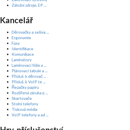
Záložní zdroje, EP ...
Kancelář
Děrovačky a sešíva ...
Ergonomie
Faxy
Identifikace
Komunikace
Laminátory
Laminovací fólie a ...
Plánovací tabule a ...
Přísluš. k děrovač ...
Přísluš. k VoIP te ...
Řezačky papíru
Rozšířená záruka p ...
Skartovače
Stolní telefony
Tisková média
VoIP telefony a ad ...
Hry, příslušenství