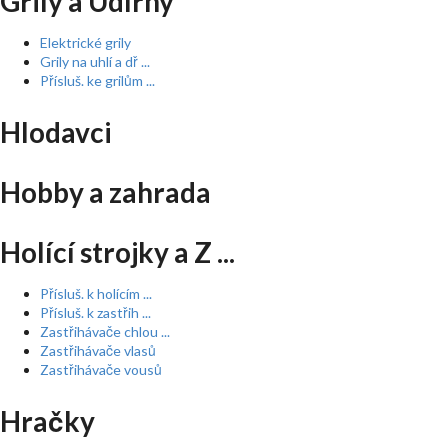
Grily a Udírny
Elektrické grily
Grily na uhlí a dř ...
Přísluš. ke grilům ...
Hlodavci
Hobby a zahrada
Holící strojky a Z ...
Přísluš. k holícím ...
Přísluš. k zastřih ...
Zastřihávače chlou ...
Zastřihávače vlasů
Zastřihávače vousů
Hračky