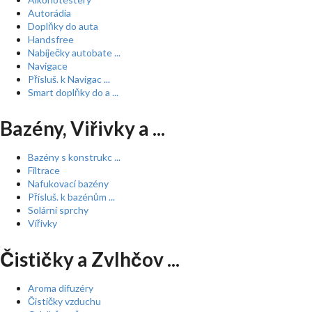
Autorádia
Doplňky do auta
Handsfree
Nabíječky autobate ...
Navigace
Přísluš. k Navigac ...
Smart doplňky do a ...
Bazény, Viřivky a ...
Bazény s konstrukc ...
Filtrace
Nafukovací bazény
Přísluš. k bazénům ...
Solární sprchy
Vířivky
Čističky a Zvlhčov ...
Aroma difuzéry
Čističky vzduchu