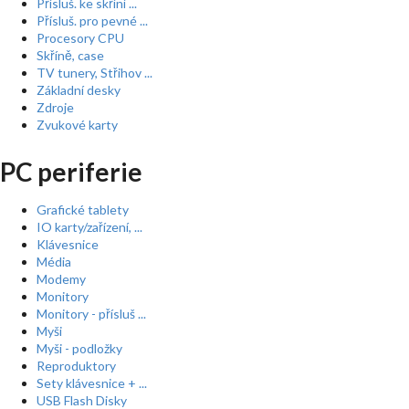
Přísluš. ke skříní ...
Přísluš. pro pevné ...
Procesory CPU
Skříně, case
TV tunery, Střihov ...
Základní desky
Zdroje
Zvukové karty
PC periferie
Grafické tablety
IO karty/zařízení, ...
Klávesnice
Média
Modemy
Monitory
Monitory - přísluš ...
Myši
Myši - podložky
Reproduktory
Sety klávesnice + ...
USB Flash Disky