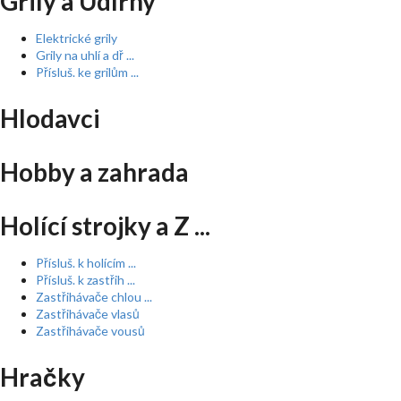
Grily a Udírny
Elektrické grily
Grily na uhlí a dř ...
Přísluš. ke grilům ...
Hlodavci
Hobby a zahrada
Holící strojky a Z ...
Přísluš. k holícím ...
Přísluš. k zastřih ...
Zastřihávače chlou ...
Zastřihávače vlasů
Zastřihávače vousů
Hračky