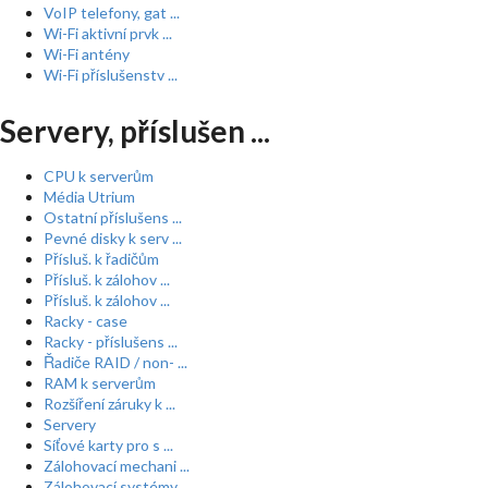
VoIP telefony, gat ...
Wi-Fi aktivní prvk ...
Wi-Fi antény
Wi-Fi příslušenstv ...
Servery, příslušen ...
CPU k serverům
Média Utrium
Ostatní příslušens ...
Pevné disky k serv ...
Přísluš. k řadičům
Přísluš. k zálohov ...
Přísluš. k zálohov ...
Racky - case
Racky - příslušens ...
Řadiče RAID / non- ...
RAM k serverům
Rozšíření záruky k ...
Servery
Síťové karty pro s ...
Zálohovací mechani ...
Zálohovací systémy