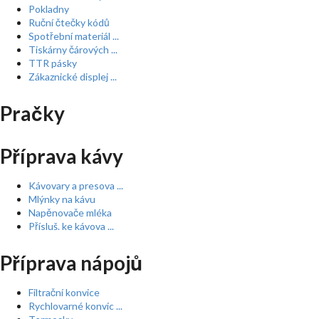
Pokladny
Ruční čtečky kódů
Spotřební materiál ...
Tiskárny čárových ...
TTR pásky
Zákaznické displej ...
Pračky
Příprava kávy
Kávovary a presova ...
Mlýnky na kávu
Napěnovače mléka
Přísluš. ke kávova ...
Příprava nápojů
Filtrační konvice
Rychlovarné konvic ...