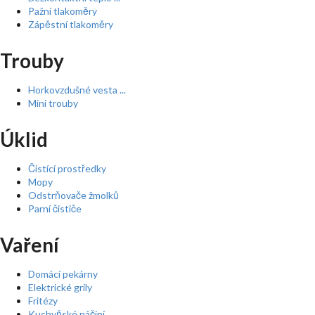
Pažní tlakoměry
Zápěstní tlakoměry
Trouby
Horkovzdušné vesta ...
Mini trouby
Úklid
Čistící prostředky
Mopy
Odstrňovače žmolků
Parní čističe
Vaření
Domácí pekárny
Elektrické grily
Fritézy
Kuchyňské náčiní