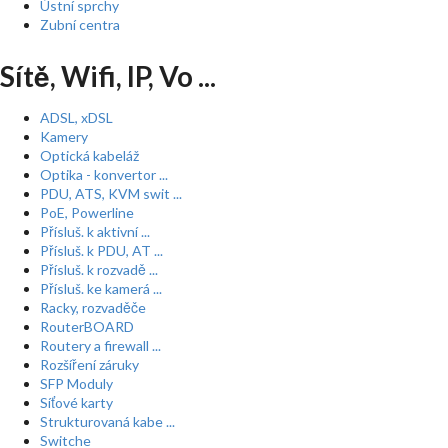
Ústní sprchy
Zubní centra
Sítě, Wifi, IP, Vo ...
ADSL, xDSL
Kamery
Optická kabeláž
Optika - konvertor ...
PDU, ATS, KVM swit ...
PoE, Powerline
Přísluš. k aktivní ...
Přísluš. k PDU, AT ...
Přísluš. k rozvadě ...
Přísluš. ke kamerá ...
Racky, rozvaděče
RouterBOARD
Routery a firewall ...
Rozšíření záruky
SFP Moduly
Síťové karty
Strukturovaná kabe ...
Switche