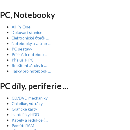
PC, Notebooky
All-in-One
Dokovací stanice
Elektronické čtečk ...
Notebooky a Ultrab ...
PC sestavy
Přísluš. k noteboo ...
Přísluš. k PC
Rozšíření záruky k ...
Tašky pro notebook ...
PC díly, periferie ...
CD/DVD mechaniky
Chladiče, větráky
Grafické karty
Harddisky HDD
Kabely a redukce ( ...
Paměti RAM