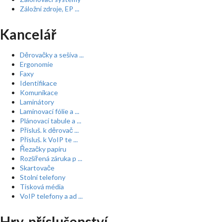
Záložní zdroje, EP ...
Kancelář
Děrovačky a sešíva ...
Ergonomie
Faxy
Identifikace
Komunikace
Laminátory
Laminovací fólie a ...
Plánovací tabule a ...
Přísluš. k děrovač ...
Přísluš. k VoIP te ...
Řezačky papíru
Rozšířená záruka p ...
Skartovače
Stolní telefony
Tisková média
VoIP telefony a ad ...
Hry, příslušenství